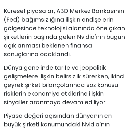
Küresel piyasalar, ABD Merkez Bankasının
SAĞLIK
(Fed) bağımsızlığına ilişkin endişelerin
gölgesinde teknolojisi alanında öne çıkan
Spor
şirketlerin başında gelen Nvidia'nın bugün
Teknoloji
açıklanması beklenen finansal
sonuçlarına odaklandı.
TÜRKiYE
Dünya genelinde tarife ve jeopolitik
Video Galeri
gelişmelere ilişkin belirsizlik sürerken, ikinci
çeyrek şirket bilançolarında söz konusu
YAŞAM
risklerin ekonomiye etkilerine ilişkin
Yazarlar
sinyaller aranmaya devam ediliyor.
Piyasa değeri açısından dünyanın en
büyük şirketi konumundaki Nvidia'nın