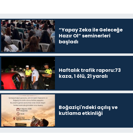
“Yapay Zeka ile Geleceğe
Hazır Ol” seminerleri
başladı
Haftalık trafik raporu:73
kaza, 1 ölü, 21 yaralı
Boğaziçi'ndeki açılış ve
kutlama etkinliği