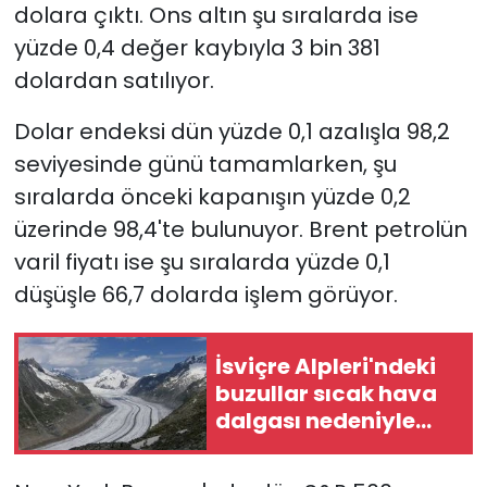
dolara çıktı. Ons altın şu sıralarda ise
yüzde 0,4 değer kaybıyla 3 bin 381
dolardan satılıyor.
Dolar endeksi dün yüzde 0,1 azalışla 98,2
seviyesinde günü tamamlarken, şu
sıralarda önceki kapanışın yüzde 0,2
üzerinde 98,4'te bulunuyor. Brent petrolün
varil fiyatı ise şu sıralarda yüzde 0,1
düşüşle 66,7 dolarda işlem görüyor.
İsviçre Alpleri'ndeki
buzullar sıcak hava
dalgası nedeniyle
erken eriyor