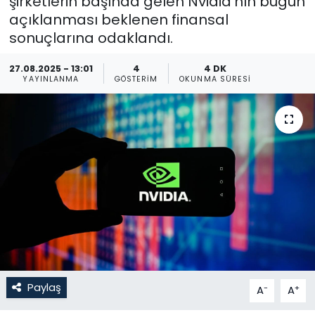
şirketlerin başında gelen Nvidia'nın bugün
açıklanması beklenen finansal
Gündem
sonuçlarına odaklandı.
KKTC
27.08.2025 - 13:01
4
4 DK
YAYINLANMA
GÖSTERIM
OKUNMA SÜRESI
KKTC YEREL SEÇİM 2018
Kültür Sanat
Magazin
Moda
Nöbetçi Eczaneler
Otomobil Dünyası
Paylaş
-
+
A
A
Politika