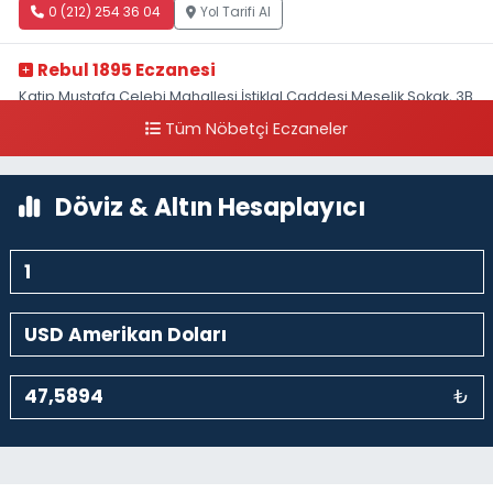
0 (212) 254 36 04
Yol Tarifi Al
Rebul 1895 Eczanesi
Katip Mustafa Çelebi Mahallesi İstiklal Caddesi Meşelik Sokak, 3B
Akbank Sanat karşısı, Fransız Konsolosluğu Çaprazı
Tüm Nöbetçi Eczaneler
0 (212) 243 69 36
Yol Tarifi Al
Döviz & Altın Hesaplayıcı
₺