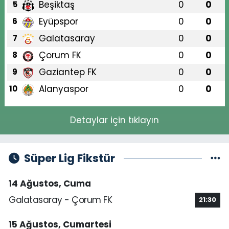
Beşiktaş
0
0
5
Eyüpspor
0
0
6
Galatasaray
0
0
7
Çorum FK
0
0
8
Gaziantep FK
0
0
9
Alanyaspor
0
0
10
Detaylar için tıklayın
Süper Lig Fikstür
14 Ağustos, Cuma
Galatasaray - Çorum FK
21:30
15 Ağustos, Cumartesi