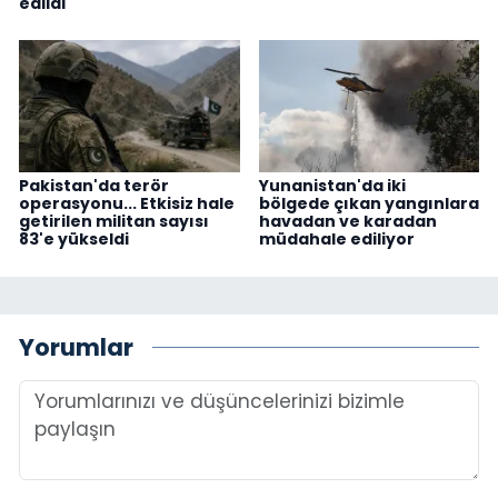
edildi
Pakistan'da terör
Yunanistan'da iki
operasyonu... Etkisiz hale
bölgede çıkan yangınlara
getirilen militan sayısı
havadan ve karadan
83'e yükseldi
müdahale ediliyor
Yorumlar