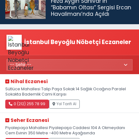
Feza Aygın Sanıvar’ın
“Babamın Oltası” Sergisi Ercan
Havalimanı’nda Açıldı
İstanbul Beyoğlu Nöbetçi Eczaneler
Nihal Eczanesi
Sütlüce Mahallesi Talip Paşa Sokak 14 Sağlık Ocağına Paralel
Sokakta Bademlik Cami Karşısı
0 (212) 255 78 99
Yol Tarifi Al
Seher Eczanesi
Piyalepaşa Mahallesi Piyalepaşa Caddesi 104 A Okmeydanı
Cem Evinin 350 Metre -400 Metre Aşağısında