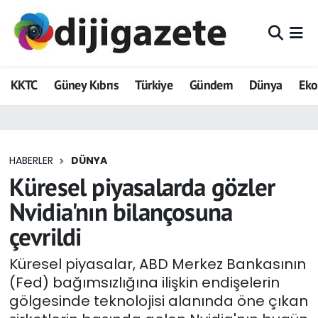
ADVERTORIAL
Hava Durumu
KKTC
Güney Kıbrıs
Türkiye
Gündem
Dünya
Ek
Dijigazete
Trafik Durumu
Dünya
Süper Lig Puan Durumu ve Fikstür
HABERLER
DÜNYA
Eğitim
Tüm Manşetler
Küresel piyasalarda gözler
Ekonomi
Son Dakika Haberleri
Nvidia'nın bilançosuna
çevrildi
Foto Galeri
Haber Arşivi
Küresel piyasalar, ABD Merkez Bankasının
GEZİ
(Fed) bağımsızlığına ilişkin endişelerin
gölgesinde teknolojisi alanında öne çıkan
Güncel