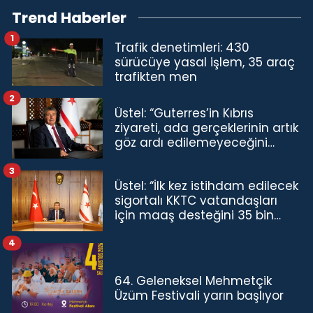
Trend Haberler
1
Trafik denetimleri: 430
sürücüye yasal işlem, 35 araç
trafikten men
2
Üstel: “Guterres’in Kıbrıs
ziyareti, ada gerçeklerinin artık
göz ardı edilemeyeceğini
göstermiştir”
3
Üstel: “İlk kez istihdam edilecek
sigortalı KKTC vatandaşları
için maaş desteğini 35 bin
TL'ye çıkardık”
4
64. Geleneksel Mehmetçik
Üzüm Festivali yarın başlıyor