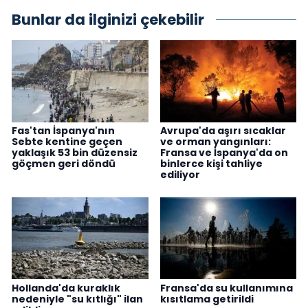
Bunlar da ilginizi çekebilir
Fas'tan İspanya'nın
Avrupa'da aşırı sıcaklar
Sebte kentine geçen
ve orman yangınları:
yaklaşık 53 bin düzensiz
Fransa ve İspanya'da on
göçmen geri döndü
binlerce kişi tahliye
ediliyor
Hollanda'da kuraklık
Fransa'da su kullanımına
nedeniyle "su kıtlığı" ilan
kısıtlama getirildi