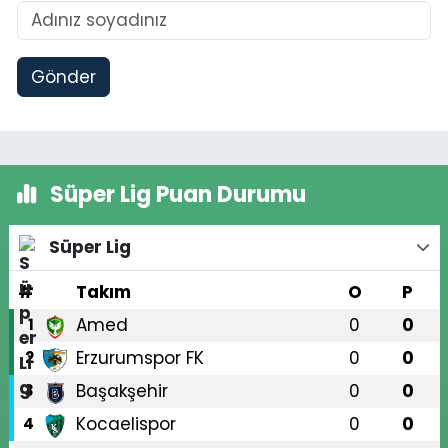
Gönder
Süper Lig Puan Durumu
Süper Lig
#
Takım
O
P
Amed
0
0
1
Erzurumspor FK
0
0
2
Başakşehir
0
0
3
Kocaelispor
0
0
4