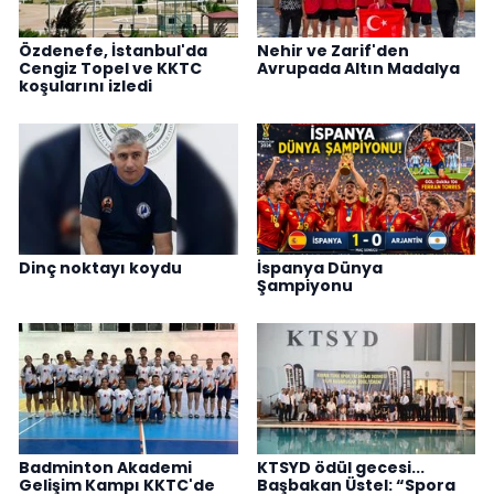
Özdenefe, İstanbul'da
Nehir ve Zarif'den
Cengiz Topel ve KKTC
Avrupada Altın Madalya
koşularını izledi
Dinç noktayı koydu
İspanya Dünya
Şampiyonu
Badminton Akademi
KTSYD ödül gecesi...
Gelişim Kampı KKTC'de
Başbakan Üstel: “Spora