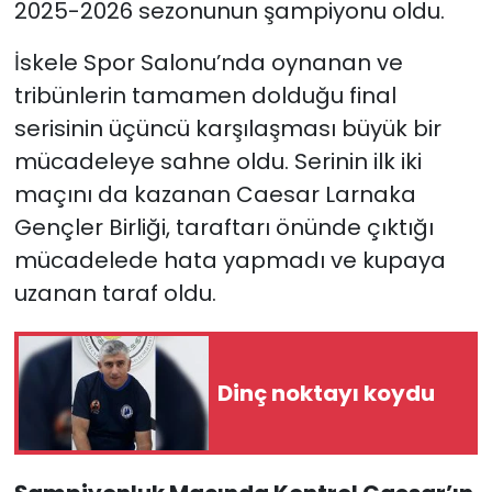
2025-2026 sezonunun şampiyonu oldu.
SAĞLIK
İskele Spor Salonu’nda oynanan ve
tribünlerin tamamen dolduğu final
Spor
serisinin üçüncü karşılaşması büyük bir
mücadeleye sahne oldu. Serinin ilk iki
Teknoloji
maçını da kazanan Caesar Larnaka
TÜRKiYE
Gençler Birliği, taraftarı önünde çıktığı
mücadelede hata yapmadı ve kupaya
Video Galeri
uzanan taraf oldu.
YAŞAM
Yazarlar
Dinç noktayı koydu