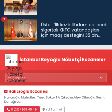
7
Üstel: “İlk kez istihdam edilecek
sigortalı KKTC vatandaşları
için maaş desteğini 35 bin
TL'ye çıkardık”
İstanbul Beyoğlu Nöbetçi Eczaneler
Halıcıoğlu Eczanesi
Halıcıoğlu Mahallesi Tunç Sokak 1 A Çıksalın,Alev Ofluoğlu Semt
Konağı yanı
0 (212) 369 45 49
Yol Tarifi Al