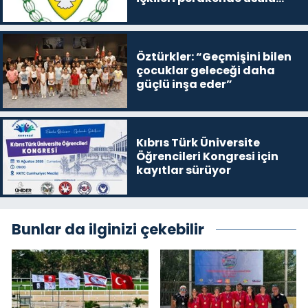
satışa çıkaracak
Öztürkler: “Geçmişini bilen
çocuklar geleceği daha
güçlü inşa eder”
Kıbrıs Türk Üniversite
Öğrencileri Kongresi için
kayıtlar sürüyor
Bunlar da ilginizi çekebilir