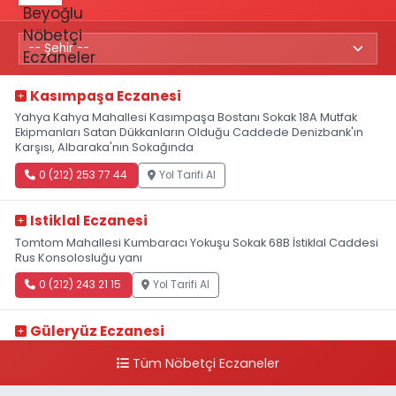
Kasımpaşa Eczanesi
Yahya Kahya Mahallesi Kasımpaşa Bostanı Sokak 18A Mutfak
Ekipmanları Satan Dükkanların Olduğu Caddede Denizbank'ın
Karşısı, Albaraka'nın Sokağında
0 (212) 253 77 44
Yol Tarifi Al
Istiklal Eczanesi
Tomtom Mahallesi Kumbaracı Yokuşu Sokak 68B İstiklal Caddesi
Rus Konsolosluğu yanı
0 (212) 243 21 15
Yol Tarifi Al
Güleryüz Eczanesi
Piripaşa Mahallesi Şaban Deresi Sokak 7 D Koç Müzesi Arkası-
Tüm Nöbetçi Eczaneler
kalaycıbahçe Meydana Doğru
0 (212) 369 95 85
Yol Tarifi Al