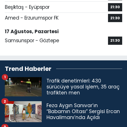
Beşiktaş - Eyüpspor
21:30
Amed - Erzurumspor FK
21:30
17 Ağustos, Pazartesi
Samsunspor - Göztepe
21:30
Trend Haberler
1
Trafik denetimleri: 430
sürücüye yasal işlem, 35 araç
trafikten men
2
Feza Aygın Sanıvar’ın
“Babamın Oltası” Sergisi Ercan
Havalimanı’nda Açıldı
3