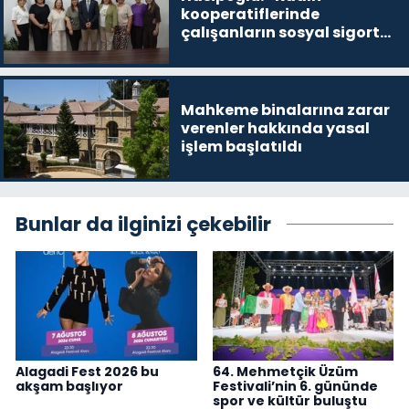
kooperatiflerinde
çalışanların sosyal sigorta
primlerinin tamamını
karşılayacağız”
Mahkeme binalarına zarar
verenler hakkında yasal
işlem başlatıldı
Bunlar da ilginizi çekebilir
Alagadi Fest 2026 bu
64. Mehmetçik Üzüm
akşam başlıyor
Festivali’nin 6. gününde
spor ve kültür buluştu