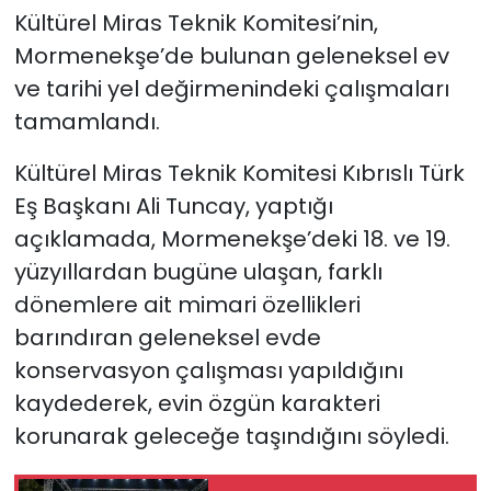
Kültürel Miras Teknik Komitesi’nin,
SAĞLIK
Mormenekşe’de bulunan geleneksel ev
ve tarihi yel değirmenindeki çalışmaları
Spor
tamamlandı.
Teknoloji
Kültürel Miras Teknik Komitesi Kıbrıslı Türk
Eş Başkanı Ali Tuncay, yaptığı
TÜRKiYE
açıklamada, Mormenekşe’deki 18. ve 19.
yüzyıllardan bugüne ulaşan, farklı
Video Galeri
dönemlere ait mimari özellikleri
YAŞAM
barındıran geleneksel evde
konservasyon çalışması yapıldığını
Yazarlar
kaydederek, evin özgün karakteri
korunarak geleceğe taşındığını söyledi.