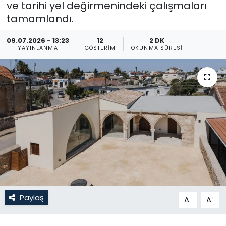
ve tarihi yel değirmenindeki çalışmaları
tamamlandı.
Gündem
09.07.2026 - 13:23
12
2 DK
KKTC
YAYINLANMA
GÖSTERIM
OKUNMA SÜRESI
KKTC YEREL SEÇİM 2018
Kültür Sanat
Magazin
Moda
Nöbetçi Eczaneler
Otomobil Dünyası
Paylaş
-
+
A
A
Politika