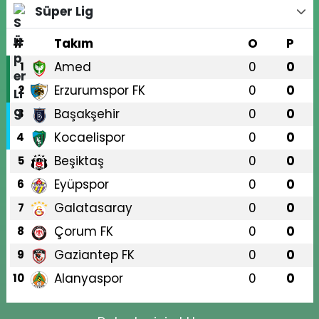
Süper Lig
#
Takım
O
P
Amed
0
0
1
Erzurumspor FK
0
0
2
Başakşehir
0
0
3
Kocaelispor
0
0
4
Beşiktaş
0
0
5
Eyüpspor
0
0
6
Galatasaray
0
0
7
Çorum FK
0
0
8
Gaziantep FK
0
0
9
Alanyaspor
0
0
10