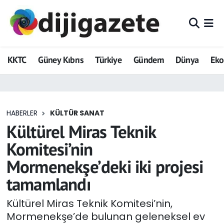
ADVERTORIAL
Hava Durumu
KKTC
Güney Kıbrıs
Türkiye
Gündem
Dünya
Ek
Dijigazete
Trafik Durumu
Dünya
Süper Lig Puan Durumu ve Fikstür
HABERLER
KÜLTÜR SANAT
Eğitim
Tüm Manşetler
Kültürel Miras Teknik
Ekonomi
Son Dakika Haberleri
Komitesi’nin
Mormenekşe’deki iki projesi
Foto Galeri
Haber Arşivi
tamamlandı
GEZİ
Kültürel Miras Teknik Komitesi’nin,
Mormenekşe’de bulunan geleneksel ev
Güncel