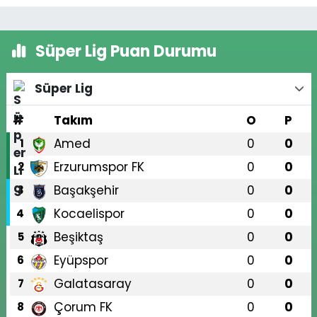
Süper Lig Puan Durumu
Süper Lig
#
Takım
O
P
Amed
0
0
1
Erzurumspor FK
0
0
2
Başakşehir
0
0
3
Kocaelispor
0
0
4
Beşiktaş
0
0
5
Eyüpspor
0
0
6
Galatasaray
0
0
7
Çorum FK
0
0
8