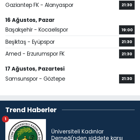
Gaziantep FK - Alanyaspor
21:30
16 Ağustos, Pazar
Başakşehir - Kocaelispor
19:00
Beşiktaş - Eyüpspor
21:30
Amed - Erzurumspor FK
21:30
17 Ağustos, Pazartesi
Samsunspor - Göztepe
21:30
Trend Haberler
1
Üniversiteli Kadınlar
Derneği'nden şiddete karşı