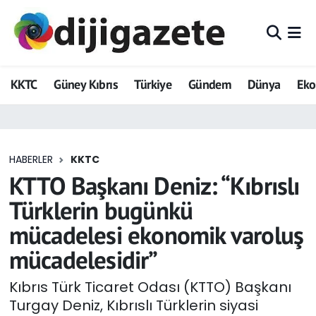
ADVERTORIAL
Hava Durumu
KKTC
Güney Kıbrıs
Türkiye
Gündem
Dünya
Ek
Dijigazete
Trafik Durumu
Dünya
Süper Lig Puan Durumu ve Fikstür
HABERLER
KKTC
Eğitim
Tüm Manşetler
KTTO Başkanı Deniz: “Kıbrıslı
Ekonomi
Son Dakika Haberleri
Türklerin bugünkü
mücadelesi ekonomik varoluş
Foto Galeri
Haber Arşivi
mücadelesidir”
GEZİ
Kıbrıs Türk Ticaret Odası (KTTO) Başkanı
Turgay Deniz, Kıbrıslı Türklerin siyasi
Güncel