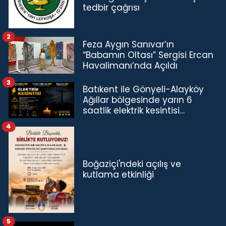
tedbir çağrısı
2
Feza Aygın Sanıvar’ın
“Babamın Oltası” Sergisi Ercan
Havalimanı’nda Açıldı
3
Batıkent ile Gönyeli-Alayköy
Ağıllar bölgesinde yarın 6
saatlik elektrik kesintisi…
4
Boğaziçi'ndeki açılış ve
kutlama etkinliği
5