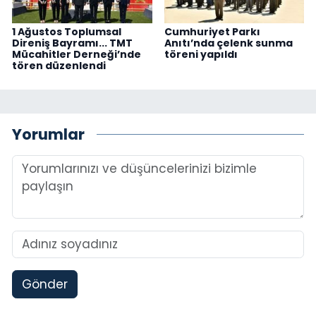
1 Ağustos Toplumsal
Cumhuriyet Parkı
Direniş Bayramı... TMT
Anıtı’nda çelenk sunma
Mücahitler Derneği’nde
töreni yapıldı
tören düzenlendi
Yorumlar
Gönder