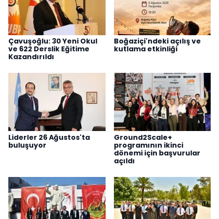
Çavuşoğlu: 30 Yeni Okul
Boğaziçi'ndeki açılış ve
ve 622 Derslik Eğitime
kutlama etkinliği
Kazandırıldı
Liderler 26 Ağustos'ta
Ground2Scale+
buluşuyor
programının ikinci
dönemi için başvurular
açıldı