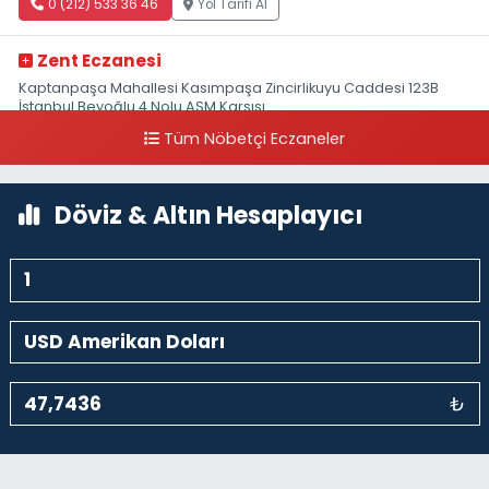
0 (212) 533 36 46
Yol Tarifi Al
Zent Eczanesi
Kaptanpaşa Mahallesi Kasımpaşa Zincirlikuyu Caddesi 123B
İstanbul Beyoğlu 4 Nolu ASM Karşısı
Tüm Nöbetçi Eczaneler
0 (212) 297 96 92
Yol Tarifi Al
Döviz & Altın Hesaplayıcı
₺