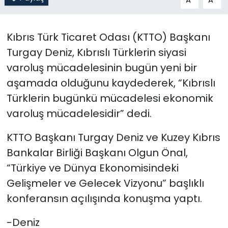
SAĞLIK
Kıbrıs Türk Ticaret Odası (KTTO) Başkanı
Spor
Turgay Deniz, Kıbrıslı Türklerin siyasi
varoluş mücadelesinin bugün yeni bir
Teknoloji
aşamada olduğunu kaydederek, “Kıbrıslı
Türklerin bugünkü mücadelesi ekonomik
TÜRKiYE
varoluş mücadelesidir” dedi.
Video Galeri
KTTO Başkanı Turgay Deniz ve Kuzey Kıbrıs
Bankalar Birliği Başkanı Olgun Önal,
YAŞAM
“Türkiye ve Dünya Ekonomisindeki
Yazarlar
Gelişmeler ve Gelecek Vizyonu” başlıklı
konferansın açılışında konuşma yaptı.
-Deniz