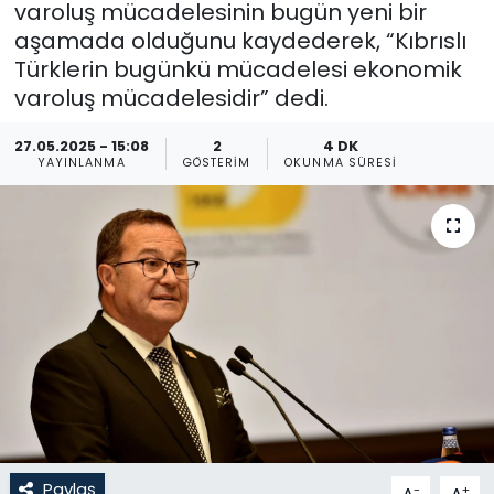
varoluş mücadelesinin bugün yeni bir
aşamada olduğunu kaydederek, “Kıbrıslı
Gündem
Türklerin bugünkü mücadelesi ekonomik
KKTC
varoluş mücadelesidir” dedi.
27.05.2025 - 15:08
2
4 DK
KKTC YEREL SEÇİM 2018
YAYINLANMA
GÖSTERIM
OKUNMA SÜRESI
Kültür Sanat
Magazin
Moda
Nöbetçi Eczaneler
Otomobil Dünyası
Politika
Paylaş
-
+
A
A