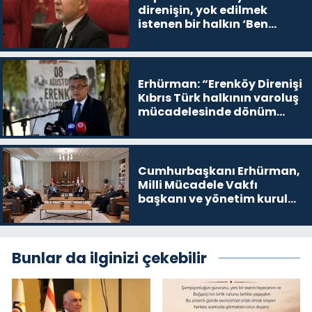
direnişin, yok edilmek
istenen bir halkın ‘Ben
buradayım ve var olmaya
devam edeceğim’ dediği
yer
Erhürman: “Erenköy Direnişi
Kıbrıs Türk halkının varoluş
mücadelesinde dönüm
noktalarından biri”
Cumhurbaşkanı Erhürman,
Milli Mücadele Vakfı
başkanı ve yönetim kurulu
üyelerini kabul etti
Bunlar da ilginizi çekebilir