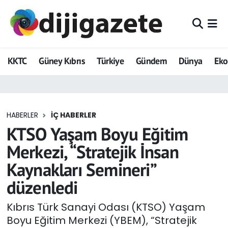
ADVERTORIAL
Hava Durumu
KKTC
Güney Kıbrıs
Türkiye
Gündem
Dünya
Ek
Dijigazete
Trafik Durumu
Dünya
Süper Lig Puan Durumu ve Fikstür
HABERLER
İÇ HABERLER
Eğitim
Tüm Manşetler
KTSO Yaşam Boyu Eğitim
Ekonomi
Son Dakika Haberleri
Merkezi, “Stratejik İnsan
Kaynakları Semineri”
Foto Galeri
Haber Arşivi
düzenledi
GEZİ
Kıbrıs Türk Sanayi Odası (KTSO) Yaşam
Boyu Eğitim Merkezi (YBEM), “Stratejik
Güncel