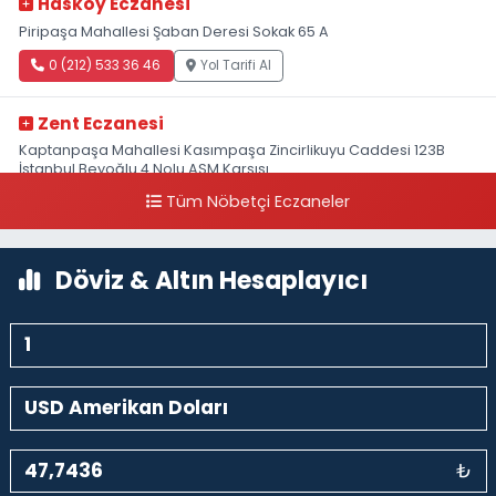
Hasköy Eczanesi
Piripaşa Mahallesi Şaban Deresi Sokak 65 A
0 (212) 533 36 46
Yol Tarifi Al
Zent Eczanesi
Kaptanpaşa Mahallesi Kasımpaşa Zincirlikuyu Caddesi 123B
İstanbul Beyoğlu 4 Nolu ASM Karşısı
Tüm Nöbetçi Eczaneler
0 (212) 297 96 92
Yol Tarifi Al
Döviz & Altın Hesaplayıcı
₺