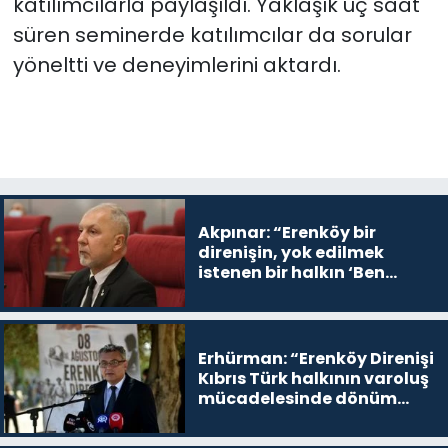
katılımcılarla paylaşıldı. Yaklaşık üç saat
süren seminerde katılımcılar da sorular
yöneltti ve deneyimlerini aktardı.
Akpınar: “Erenköy bir
direnişin, yok edilmek
istenen bir halkın ‘Ben
buradayım ve var olmaya
devam edeceğim’ dediği
yer
Erhürman: “Erenköy Direnişi
Kıbrıs Türk halkının varoluş
mücadelesinde dönüm
noktalarından biri”