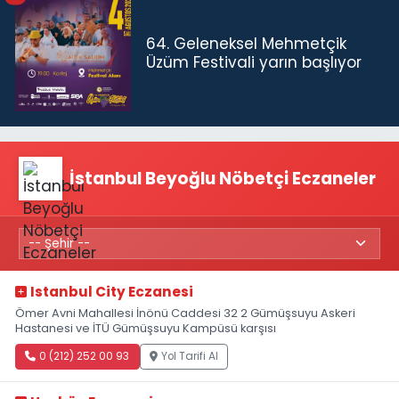
64. Geleneksel Mehmetçik
Üzüm Festivali yarın başlıyor
İstanbul Beyoğlu Nöbetçi Eczaneler
Istanbul City Eczanesi
Ömer Avni Mahallesi İnönü Caddesi 32 2 Gümüşsuyu Askeri
Hastanesi ve İTÜ Gümüşsuyu Kampüsü karşısı
0 (212) 252 00 93
Yol Tarifi Al