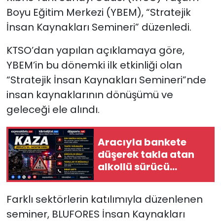
Boyu Eğitim Merkezi (YBEM), “Stratejik
SAĞLIK
İnsan Kaynakları Semineri” düzenledi.
Spor
KTSO’dan yapılan açıklamaya göre,
YBEM’in bu dönemki ilk etkinliği olan
Teknoloji
“Stratejik İnsan Kaynakları Semineri”nde
insan kaynaklarının dönüşümü ve
TÜRKiYE
geleceği ele alındı.
Video Galeri
Aracıyla bankete
YAŞAM
düşerek takla atan
alkollü sürücü
Yazarlar
yaralandı
Farklı sektörlerin katılımıyla düzenlenen
seminer, BLUFORES İnsan Kaynakları