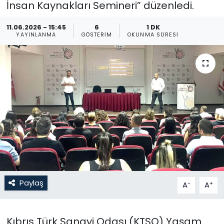
İnsan Kaynakları Semineri” düzenledi.
Gündem
11.06.2026 - 15:45
6
1 DK
YAYINLANMA
GÖSTERIM
OKUNMA SÜRESI
KKTC
KKTC YEREL SEÇİM 2018
Kültür Sanat
Magazin
Moda
Nöbetçi Eczaneler
Paylaş
-
+
A
A
Otomobil Dünyası
Kıbrıs Türk Sanayi Odası (KTSO) Yaşam
Politika