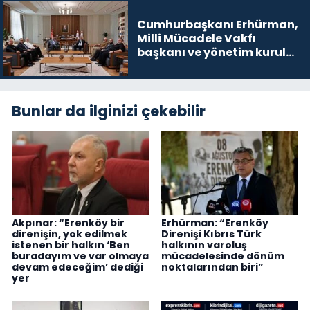
Cumhurbaşkanı Erhürman,
Milli Mücadele Vakfı
başkanı ve yönetim kurulu
üyelerini kabul etti
Bunlar da ilginizi çekebilir
Akpınar: “Erenköy bir
Erhürman: “Erenköy
direnişin, yok edilmek
Direnişi Kıbrıs Türk
istenen bir halkın ‘Ben
halkının varoluş
buradayım ve var olmaya
mücadelesinde dönüm
devam edeceğim’ dediği
noktalarından biri”
yer