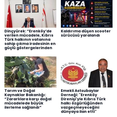
Dinçyürek: “Erenköy’de
Kaldırıma düşen scooter
verilen mücadele, Kıbrıs
sürücüsü yaralandı
Türk halkının vatanına
sahip çıkma iradesinin en
güçlü göstergelerinden
Tarım ve Doğal
Emekli Astsubaylar
Kaynaklar Bakanlığı:
Derneği: "Erenköy
“Zararlılara karşı doğal
Direnişi'yle Kıbrıs Türk
mücadelede büyük
halkı özgürlüğünden
ilerleme sağlandı”
vazgeçmeyeceğini
dünyaya ilan etti"