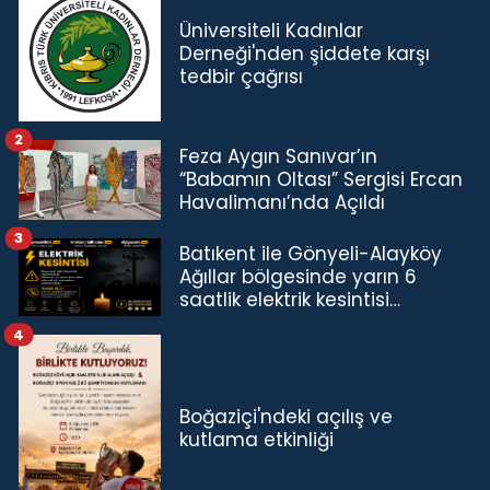
Üniversiteli Kadınlar
Derneği'nden şiddete karşı
tedbir çağrısı
2
Feza Aygın Sanıvar’ın
“Babamın Oltası” Sergisi Ercan
Havalimanı’nda Açıldı
3
Batıkent ile Gönyeli-Alayköy
Ağıllar bölgesinde yarın 6
saatlik elektrik kesintisi…
4
Boğaziçi'ndeki açılış ve
kutlama etkinliği