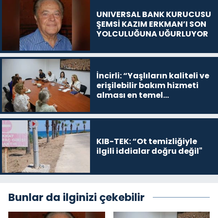
UNIVERSAL BANK KURUCUSU
ŞEMSİ KAZIM ERKMAN’I SON
YOLCULUĞUNA UĞURLUYOR
İncirli: “Yaşlıların kaliteli ve
erişilebilir bakım hizmeti
alması en temel
önceliğimiz”
KIB-TEK: “Ot temizliğiyle
ilgili iddialar doğru değil"
Bunlar da ilginizi çekebilir