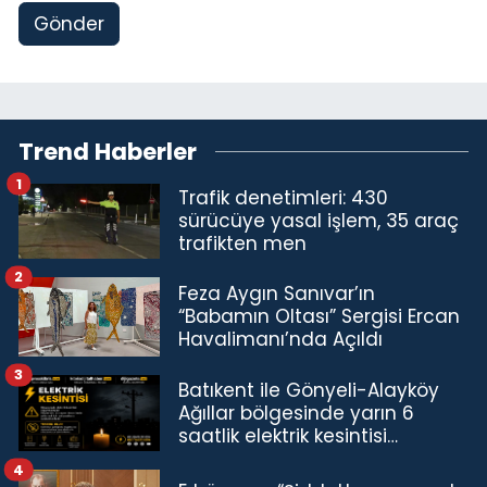
Gönder
Trend Haberler
1
Trafik denetimleri: 430
sürücüye yasal işlem, 35 araç
trafikten men
2
Feza Aygın Sanıvar’ın
“Babamın Oltası” Sergisi Ercan
Havalimanı’nda Açıldı
3
Batıkent ile Gönyeli-Alayköy
Ağıllar bölgesinde yarın 6
saatlik elektrik kesintisi…
4