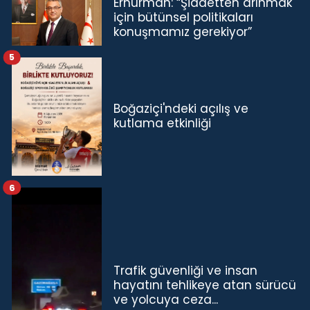
Erhürman: “Şiddetten arınmak
için bütünsel politikaları
konuşmamız gerekiyor”
5
Boğaziçi'ndeki açılış ve
kutlama etkinliği
6
Trafik güvenliği ve insan
hayatını tehlikeye atan sürücü
ve yolcuya ceza...