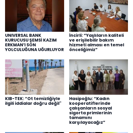
UNIVERSAL BANK
İncirli: “Yaşlıların kaliteli
KURUCUSU ŞEMSİ KAZIM
ve erişilebilir bakım
ERKMAN’I SON
hizmeti alması en temel
YOLCULUĞUNA UĞURLUYOR
önceliğimiz”
KIB-TEK: “Ot temizliğiyle
Hasipoğlu: “Kadın
ilgili iddialar doğru değil"
kooperatiflerinde
çalışanların sosyal
sigorta primlerinin
tamamını
karşılayacağız”