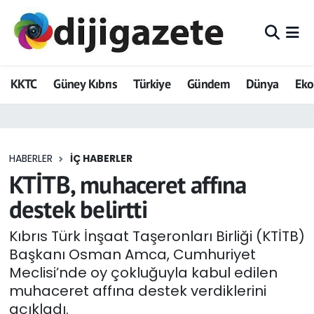
ADVERTORIAL
Hava Durumu
KKTC
Güney Kıbrıs
Türkiye
Gündem
Dünya
Ek
Dijigazete
Trafik Durumu
Dünya
Süper Lig Puan Durumu ve Fikstür
HABERLER
İÇ HABERLER
Eğitim
Tüm Manşetler
KTİTB, muhaceret affına
Ekonomi
Son Dakika Haberleri
destek belirtti
Foto Galeri
Haber Arşivi
Kıbrıs Türk İnşaat Taşeronları Birliği (KTİTB)
Başkanı Osman Amca, Cumhuriyet
GEZİ
Meclisi’nde oy çokluğuyla kabul edilen
muhaceret affına destek verdiklerini
Güncel
açıkladı.