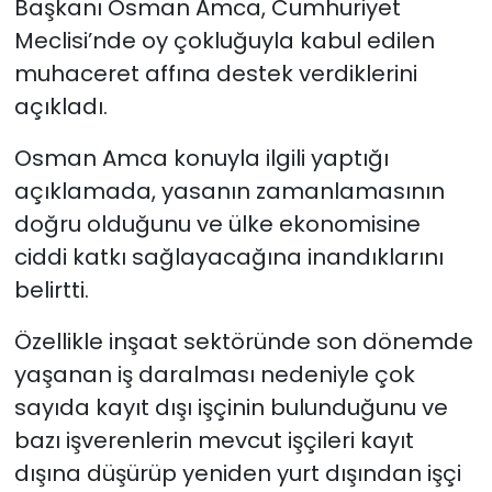
Başkanı Osman Amca, Cumhuriyet
Meclisi’nde oy çokluğuyla kabul edilen
SAĞLIK
muhaceret affına destek verdiklerini
açıkladı.
Spor
Osman Amca konuyla ilgili yaptığı
Teknoloji
açıklamada, yasanın zamanlamasının
TÜRKiYE
doğru olduğunu ve ülke ekonomisine
ciddi katkı sağlayacağına inandıklarını
Video Galeri
belirtti.
YAŞAM
Özellikle inşaat sektöründe son dönemde
yaşanan iş daralması nedeniyle çok
Yazarlar
sayıda kayıt dışı işçinin bulunduğunu ve
bazı işverenlerin mevcut işçileri kayıt
dışına düşürüp yeniden yurt dışından işçi