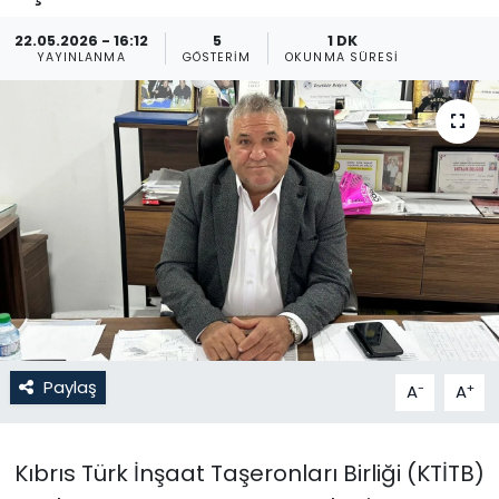
Gündem
22.05.2026 - 16:12
5
1 DK
YAYINLANMA
GÖSTERIM
OKUNMA SÜRESI
KKTC
KKTC YEREL SEÇİM 2018
Kültür Sanat
Magazin
Moda
Nöbetçi Eczaneler
Paylaş
-
+
A
A
Otomobil Dünyası
Kıbrıs Türk İnşaat Taşeronları Birliği (KTİTB)
Politika