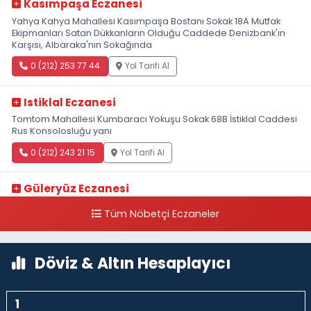
Kasımpaşa Eczanesi
Yahya Kahya Mahallesi Kasımpaşa Bostanı Sokak 18A Mutfak
Ekipmanları Satan Dükkanların Olduğu Caddede Denizbank'ın
Karşısı, Albaraka'nın Sokağında
0 (212) 253 77 44
Yol Tarifi Al
Istiklal Eczanesi
Tomtom Mahallesi Kumbaracı Yokuşu Sokak 68B İstiklal Caddesi
Rus Konsolosluğu yanı
0 (212) 243 21 15
Yol Tarifi Al
Güleryüz Eczanesi
Piripaşa Mahallesi Şaban Deresi Sokak 7 D Koç Müzesi Arkası-
Tüm Nöbetçi Eczaneler
kalaycıbahçe Meydana Doğru
0 (212) 369 95 85
Yol Tarifi Al
Döviz & Altın Hesaplayıcı