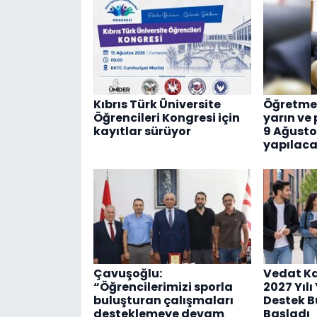
Kıbrıs Türk Üniversite
Öğretmen
Öğrencileri Kongresi için
yarın ve 
kayıtlar sürüyor
9 Ağusto
yapılac
Çavuşoğlu:
Vedat Ka
“Öğrencilerimizi sporla
2027 Yıl
buluşturan çalışmaları
Destek B
desteklemeye devam
Başladı