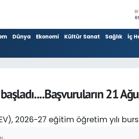
B
6
D
4
E
5
em
Dünya
Ekonomi
Kültür Sanat
Sağlık
İç H
S
6
G
6
B
1
başladı....Başvuruların 21 Ağu
TEV), 2026-27 eğitim öğretim yılı burs
SI