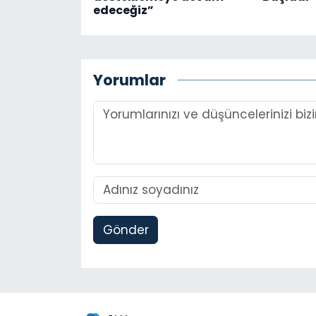
edeceğiz”
Yorumlar
Gönder