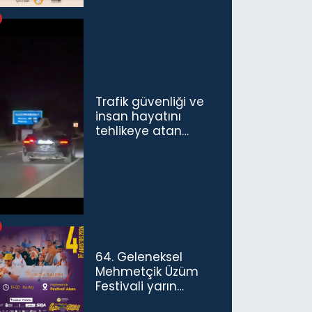
Trafik güvenliği ve
insan hayatını
tehlikeye atan
sürücü ve yolcuya
ceza...
64. Geleneksel
Mehmetçik Üzüm
Festivali yarın
başlıyor