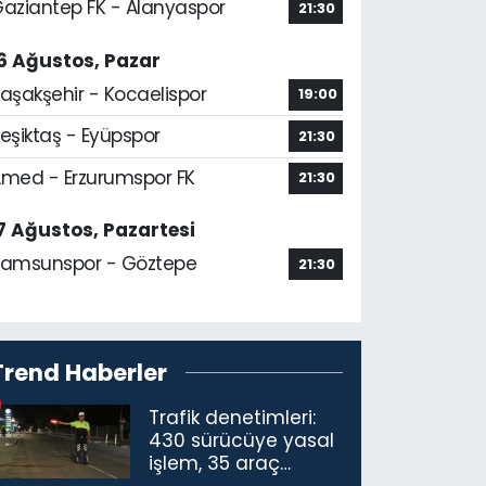
aziantep FK - Alanyaspor
21:30
6 Ağustos, Pazar
aşakşehir - Kocaelispor
19:00
eşiktaş - Eyüpspor
21:30
med - Erzurumspor FK
21:30
7 Ağustos, Pazartesi
amsunspor - Göztepe
21:30
Trend Haberler
Trafik denetimleri:
430 sürücüye yasal
işlem, 35 araç