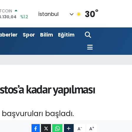
ITCOIN
5.130,04
%1.2
°
30
İstanbul
OLAR
7,7106
%0.17
URO
5,1652
%0.27
aberler
Spor
Bilim
Eğitim
TERLİN
4,4046
%0.35
RAM ALTIN
618.49
%2.12
İST100
3.773
%-19
stos’a kadar yapılması
 başvuruları başladı.
-
+
A
A