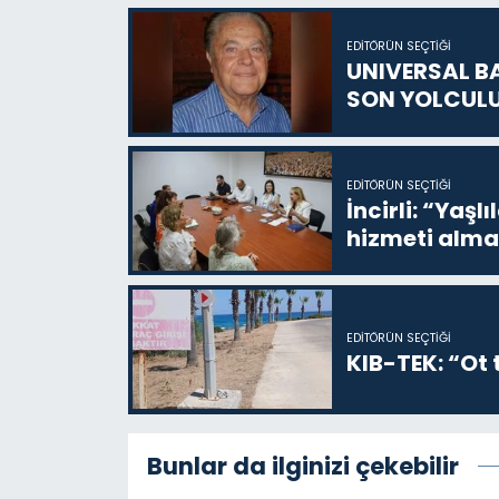
EDITÖRÜN SEÇTIĞI
UNIVERSAL B
SON YOLCUL
EDITÖRÜN SEÇTIĞI
İncirli: “Yaşlı
hizmeti alma
EDITÖRÜN SEÇTIĞI
KIB-TEK: “Ot t
Bunlar da ilginizi çekebilir