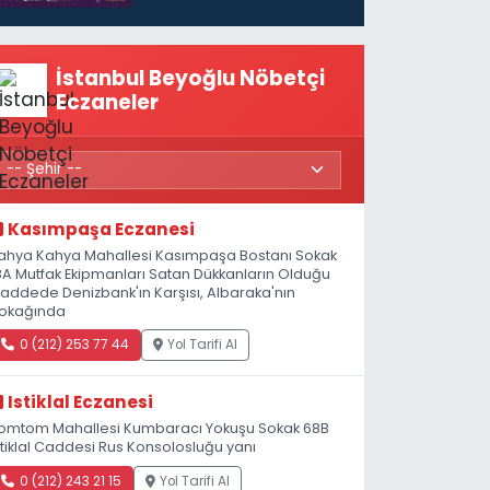
İstanbul Beyoğlu Nöbetçi
Eczaneler
Kasımpaşa Eczanesi
ahya Kahya Mahallesi Kasımpaşa Bostanı Sokak
8A Mutfak Ekipmanları Satan Dükkanların Olduğu
addede Denizbank'ın Karşısı, Albaraka'nın
okağında
0 (212) 253 77 44
Yol Tarifi Al
Istiklal Eczanesi
omtom Mahallesi Kumbaracı Yokuşu Sokak 68B
stiklal Caddesi Rus Konsolosluğu yanı
0 (212) 243 21 15
Yol Tarifi Al