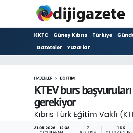
ADVERTORIAL
Hava Durumu
KKTC
Güney Kıbrıs
Türkiye
Günd
Dijigazete
Trafik Durumu
Gazeteler
Yazarlar
Dünya
Süper Lig Puan Durumu ve Fikstür
Eğitim
Tüm Manşetler
HABERLER
EĞITIM
Ekonomi
Son Dakika Haberleri
KTEV burs başvuruları 
gerekiyor
Foto Galeri
Haber Arşivi
Kıbrıs Türk Eğitim Vakfı (K
GEZİ
Güncel
31.05.2026 - 12:38
7
1 DK
YAYINLANMA
GÖSTERIM
OKUNMA SÜRE