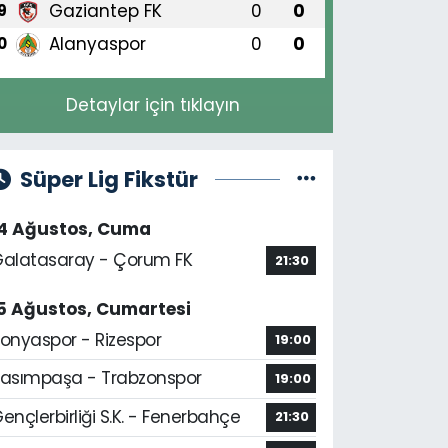
Gaziantep FK
0
0
9
Alanyaspor
0
0
0
Detaylar için tıklayın
Süper Lig Fikstür
14 Ağustos, Cuma
alatasaray - Çorum FK
21:30
5 Ağustos, Cumartesi
onyaspor - Rizespor
19:00
asımpaşa - Trabzonspor
19:00
ençlerbirliği S.K. - Fenerbahçe
21:30