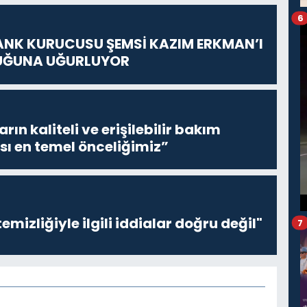
6
ANK KURUCUSU ŞEMSİ KAZIM ERKMAN’I
UĞUNA UĞURLUYOR
ların kaliteli ve erişilebilir bakım
sı en temel önceliğimiz”
emizliğiyle ilgili iddialar doğru değil"
7