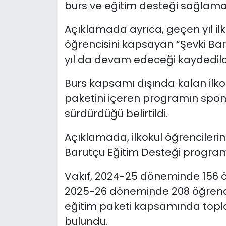
burs ve eğitim desteği sağlamay
Açıklamada ayrıca, geçen yıl il
öğrencisini kapsayan “Şevki Ba
yıl da devam edeceği kaydedild
Burs kapsamı dışında kalan ilkok
paketini içeren programın spon
sürdürdüğü belirtildi.
Açıklamada, ilkokul öğrencilerini
Barutçu Eğitim Desteği program
Vakıf, 2024-25 döneminde 156 ö
2025-26 döneminde 208 öğrenciy
eğitim paketi kapsamında topla
bulundu.