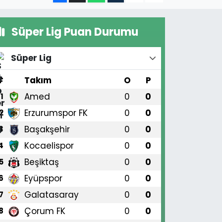
Süper Lig Puan Durumu
Süper Lig
#
Takım
O
P
Amed
0
0
1
Erzurumspor FK
0
0
2
Başakşehir
0
0
3
Kocaelispor
0
0
4
Beşiktaş
0
0
5
Eyüpspor
0
0
6
Galatasaray
0
0
7
Çorum FK
0
0
8