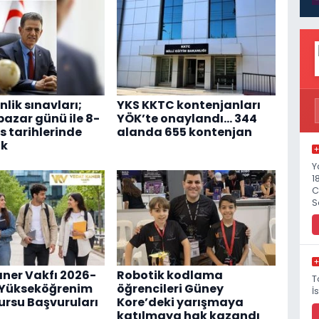
lik sınavları;
YKS KKTC kontenjanları
pazar günü ile 8-
YÖK’te onaylandı... 344
s tarihlerinde
alanda 655 kontenjan
ak
Y
1
C
S
ner Vakfı 2026-
Robotik kodlama
T
ı Yükseköğrenim
öğrencileri Güney
İ
ursu Başvuruları
Kore’deki yarışmaya
katılmaya hak kazandı