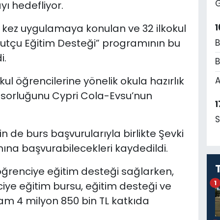
G
ı hedefliyor.
1
k kez uygulamaya konulan ve 32 ilkokul
rutçu Eğitim Desteği” programının bu
B
i.
B
ul öğrencilerine yönelik okula hazırlık
A
sorluğunu Cypri Cola-Evsu’nun
1
S
n de burs başvurularıyla birlikte Şevki
ına başvurabilecekleri kaydedildi.
ğrenciye eğitim desteği sağlarken,
1
e eğitim bursu, eğitim desteği ve
m 4 milyon 850 bin TL katkıda