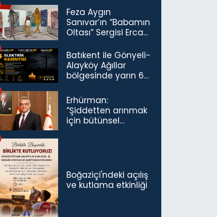
trafikten men
Feza Aygın
Sanıvar’ın “Babamın
Oltası” Sergisi Ercan
Havalimanı’nda
Açıldı
Batıkent ile Gönyeli-
Alayköy Ağıllar
bölgesinde yarın 6
saatlik elektrik
kesintisi…
Erhürman:
“Şiddetten arınmak
için bütünsel
politikaları
konuşmamız
gerekiyor”
Boğaziçi'ndeki açılış
ve kutlama etkinliği