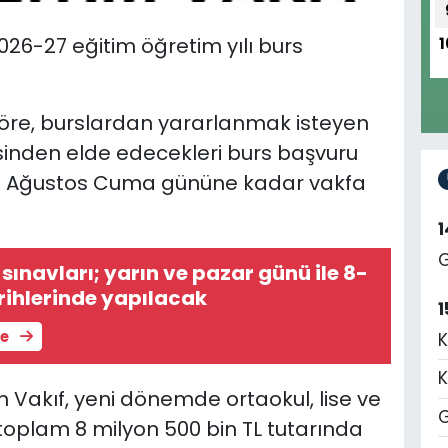
2026-27 eğitim öğretim yılı burs
1
öre, burslardan yararlanmak isteyen
sinden elde edecekleri burs başvuru
 21 Ağustos Cuma gününe kadar vakfa
G
sınavları; yarın ve pazar günü ile 8-
rihlerinde yapılacak
1
le
K
K
yan Vakıf, yeni dönemde ortaokul, lise ve
G
 toplam 8 milyon 500 bin TL tutarında