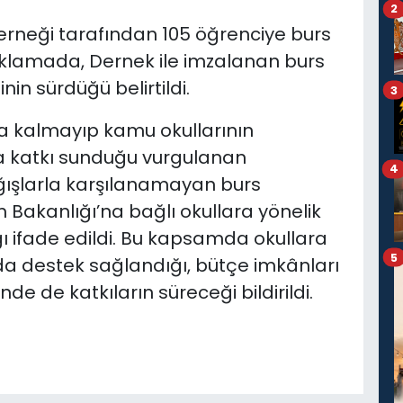
2
rneği tarafından 105 öğrenciye burs
ıklamada, Dernek ile imzalanan burs
nin sürdüğü belirtildi.
3
a kalmayıp kamu okullarının
da katkı sunduğu vurgulanan
4
ğışlarla karşılanamayan burs
im Bakanlığı’na bağlı okullara yönelik
ğı ifade edildi. Bu kapsamda okullara
5
ında destek sağlandığı, bütçe imkânları
e de katkıların süreceği bildirildi.