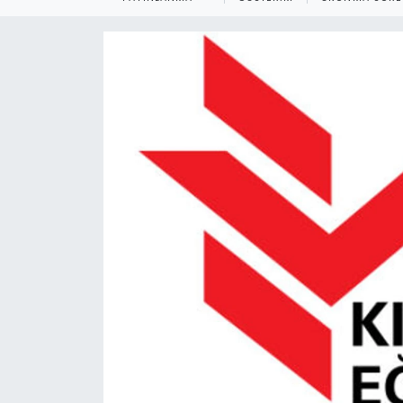
Gündem
KKTC
KKTC YEREL SEÇİM 2018
Kültür Sanat
Magazin
Moda
Nöbetçi Eczaneler
Otomobil Dünyası
Politika