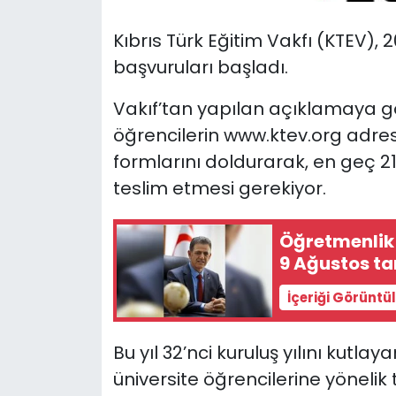
Kıbrıs Türk Eğitim Vakfı (KTEV), 
SAĞLIK
başvuruları başladı.
Spor
Vakıf’tan yapılan açıklamaya g
Teknoloji
öğrencilerin www.ktev.org adre
formlarını doldurarak, en geç
TÜRKiYE
teslim etmesi gerekiyor.
Video Galeri
Öğretmenlik 
9 Ağustos ta
YAŞAM
İçeriği Görüntü
Yazarlar
Bu yıl 32’nci kuruluş yılını kutla
üniversite öğrencilerine yönelik