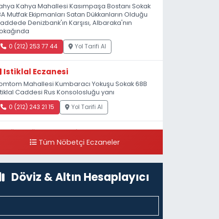
ahya Kahya Mahallesi Kasımpaşa Bostanı Sokak
8A Mutfak Ekipmanları Satan Dükkanların Olduğu
addede Denizbank'ın Karşısı, Albaraka'nın
okağında
0 (212) 253 77 44
Yol Tarifi Al
Istiklal Eczanesi
omtom Mahallesi Kumbaracı Yokuşu Sokak 68B
stiklal Caddesi Rus Konsolosluğu yanı
0 (212) 243 21 15
Yol Tarifi Al
Güleryüz Eczanesi
Tüm Nöbetçi Eczaneler
iripaşa Mahallesi Şaban Deresi Sokak 7 D Koç
üzesi Arkası-kalaycıbahçe Meydana Doğru
0 (212) 369 95 85
Yol Tarifi Al
Döviz & Altın Hesaplayıcı