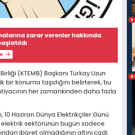
5
alarına zarar verenler hakkında
aşlatıldı
le
i Birliği (KTEMB) Başkanı Türkay Uzun
6
jik bir konuma taşıdığını belirterek, bu
ü ihtiyacının her zamankinden daha fazla
, 10 Haziran Dünya Elektrikçiler Günü
, elektrik sektörünün bugün sadece
dan ibaret olmadığının altını çizdi.