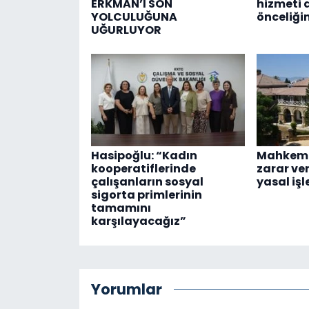
ERKMAN’I SON
hizmeti 
YOLCULUĞUNA
önceliği
UĞURLUYOR
Hasipoğlu: “Kadın
Mahkeme
kooperatiflerinde
zarar ve
çalışanların sosyal
yasal işl
sigorta primlerinin
tamamını
karşılayacağız”
Yorumlar