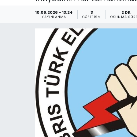
Gündem
10.06.2026 - 13:24
3
2 DK
YAYINLANMA
GÖSTERIM
OKUNMA SÜRE
KKTC
KKTC YEREL SEÇİM 2018
Kültür Sanat
Magazin
Moda
Nöbetçi Eczaneler
Otomobil Dünyası
Politika