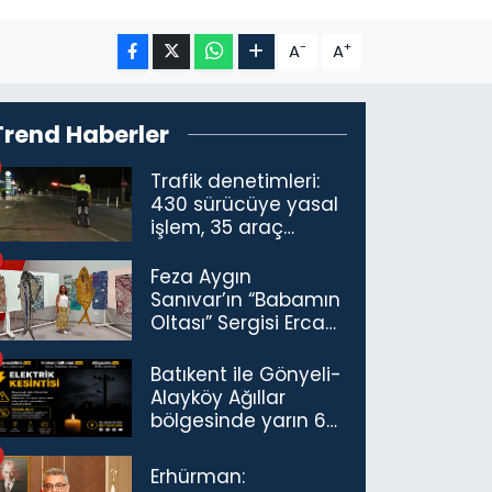
-
+
A
A
Trend Haberler
Trafik denetimleri:
430 sürücüye yasal
işlem, 35 araç
trafikten men
Feza Aygın
Sanıvar’ın “Babamın
Oltası” Sergisi Ercan
Havalimanı’nda
Açıldı
Batıkent ile Gönyeli-
Alayköy Ağıllar
bölgesinde yarın 6
saatlik elektrik
kesintisi…
Erhürman: