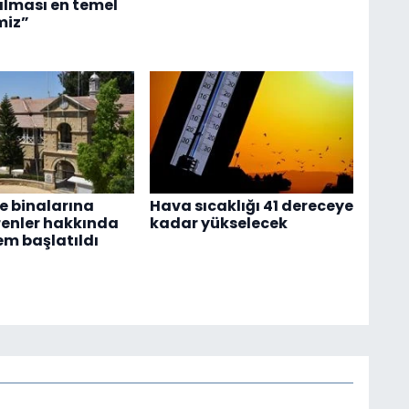
alması en temel
miz”
 binalarına
Hava sıcaklığı 41 dereceye
renler hakkında
kadar yükselecek
em başlatıldı