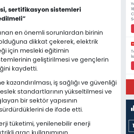
Y
i, sertifikasyon sistemleri
1
C
edilmeli”
S
aşanan en önemli sorunlardan birinin
 olduğuna dikkat çekerek, elektrik
i için mesleki eğitimin
T
İ
stemlerinin geliştirilmesi ve gençlerin
ini kaydetti.
ne kazandırılması, iş sağlığı ve güvenliği
P
eslek standartlarının yükseltilmesi ve
M
layan bir sektör yapısının
sürdürdüklerini de ifade etti.
ji tüketimi, yenilenebilir enerji
trikli araç kullanımının