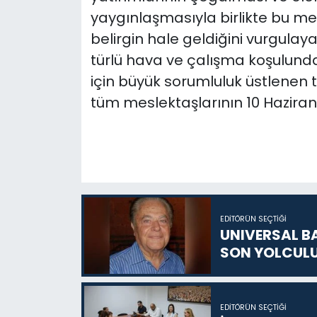
yaygınlaşmasıyla birlikte bu me
belirgin hale geldiğini vurgulaya
türlü hava ve çalışma koşulund
için büyük sorumluluk üstlenen
tüm meslektaşlarının 10 Haziran 
EDITÖRÜN SEÇTIĞI
UNIVERSAL B
SON YOLCUL
EDITÖRÜN SEÇTIĞI