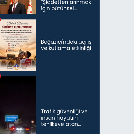
“Şiddetten arınmak
için bütünsel
politikaları
konuşmamız
gerekiyor”
Boğaziçi'ndeki açılış
ve kutlama etkinliği
Trafik güvenliği ve
insan hayatını
tehlikeye atan
sürücü ve yolcuya