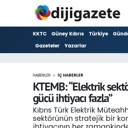
ADVERTORIAL
Hava Durumu
KKTC
Güney Kıbrıs
Türkiye
Günd
Dijigazete
Trafik Durumu
Gazeteler
Yazarlar
Dünya
Süper Lig Puan Durumu ve Fikstür
Eğitim
Tüm Manşetler
HABERLER
İÇ HABERLER
Ekonomi
Son Dakika Haberleri
KTEMB: “Elektrik sektör
gücü ihtiyacı fazla”
Foto Galeri
Haber Arşivi
Kıbrıs Türk Elektrik Müteahh
GEZİ
sektörünün stratejik bir kon
Güncel
ihtiyacının her zamankinde