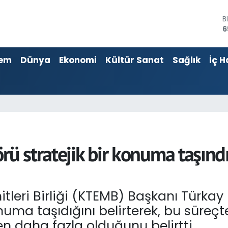
D
4
E
5
em
Dünya
Ekonomi
Kültür Sanat
Sağlık
İç H
S
6
G
6
B
1
B
6
ü stratejik bir konuma taşındı, n
itleri Birliği (KTEMB) Başkanı Türkay U
uma taşıdığını belirterek, bu süreçte 
n daha fazla olduğunu belirtti.