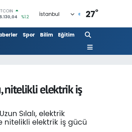
°
OLAR
27
İstanbul
7,7106
%0.17
URO
5,1652
%0.27
aberler
Spor
Bilim
Eğitim
TERLİN
4,4046
%0.35
RAM ALTIN
648.99
%2.59
İST100
3.773
%-19
ITCOIN
5.130,04
%1.2
itelikli elektrik iş
zun Sılalı, elektrik
nitelikli elektrik iş gücü