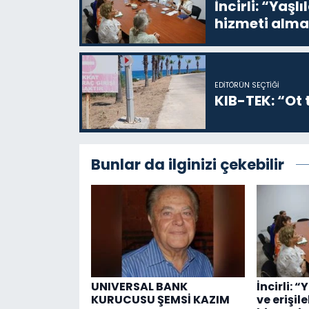
İncirli: “Yaşlı
hizmeti alma
EDITÖRÜN SEÇTIĞI
KIB-TEK: “Ot t
Bunlar da ilginizi çekebilir
UNIVERSAL BANK
İncirli: “
KURUCUSU ŞEMSİ KAZIM
ve erişil