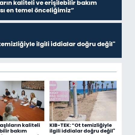
ların kaliteli ve erişilebilir bakım
sı en temel önceliğimiz”
emizliğiyle ilgili iddialar doğru değil"
Yaşlıların kaliteli
KIB-TEK: “Ot temizliğiyle
ebilir bakım
ilgili iddialar doğru değil"