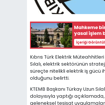
SAĞLIK
Spor
Mahkeme bin
yasal işlem b
Teknoloji
İçeriği Görüntü
TÜRKiYE
Kıbrıs Türk Elektrik Müteahhitler
Video Galeri
Sılalı, elektrik sektörünün strate
süreçte nitelikli elektrik iş güc
YAŞAM
olduğunu belirtti.
Yazarlar
KTEMB Başkanı Türkay Uzun Sılalı
dolayısıyla yaptığı açıklamada
geleneksel tesisat uygulamaların