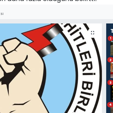
SI
1
2
3
4