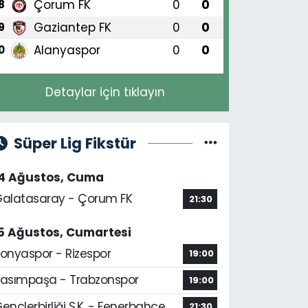
Çorum FK
0
0
8
Gaziantep FK
0
0
9
Alanyaspor
0
0
0
Detaylar için tıklayın
Süper Lig Fikstür
14 Ağustos, Cuma
alatasaray - Çorum FK
21:30
5 Ağustos, Cumartesi
onyaspor - Rizespor
19:00
asımpaşa - Trabzonspor
19:00
ençlerbirliği S.K. - Fenerbahçe
21:30