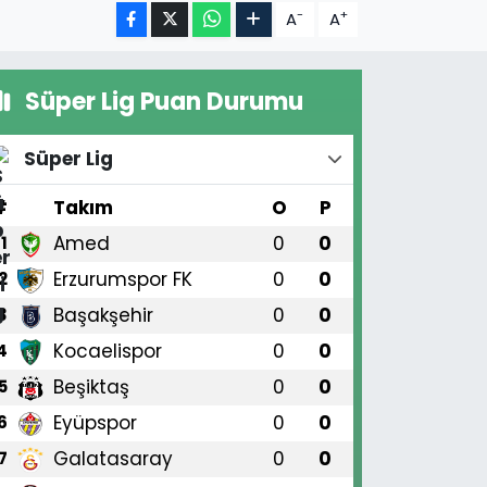
-
+
A
A
Süper Lig Puan Durumu
Süper Lig
#
Takım
O
P
Amed
0
0
1
Erzurumspor FK
0
0
2
Başakşehir
0
0
3
Kocaelispor
0
0
4
Beşiktaş
0
0
5
Eyüpspor
0
0
6
Galatasaray
0
0
7