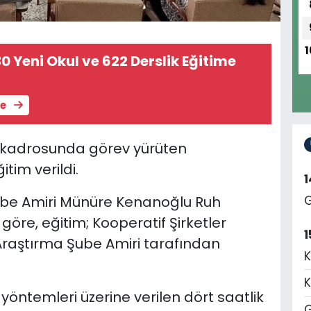
1
0 Yeni Okul ve 622 Derslik Eğitime
le
ği kadrosunda görev yürüten
itim verildi.
 Şube Amiri Münüre Kenanoğlu Ruh
G
öre, eğitim; Kooperatif Şirketler
1
e Araştırma Şube Amiri tarafından
K
K
öntemleri üzerine verilen dört saatlik
G