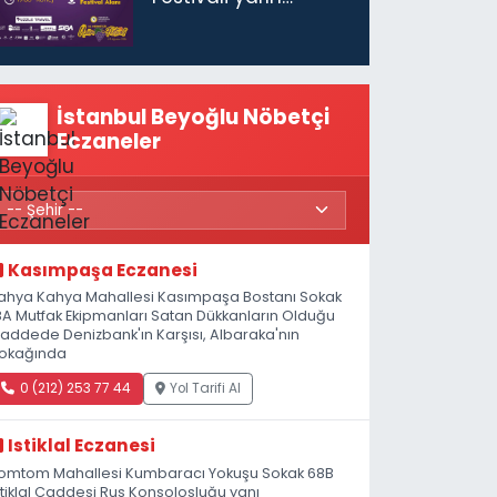
başlıyor
İstanbul Beyoğlu Nöbetçi
Eczaneler
Kasımpaşa Eczanesi
ahya Kahya Mahallesi Kasımpaşa Bostanı Sokak
8A Mutfak Ekipmanları Satan Dükkanların Olduğu
addede Denizbank'ın Karşısı, Albaraka'nın
okağında
0 (212) 253 77 44
Yol Tarifi Al
Istiklal Eczanesi
omtom Mahallesi Kumbaracı Yokuşu Sokak 68B
stiklal Caddesi Rus Konsolosluğu yanı