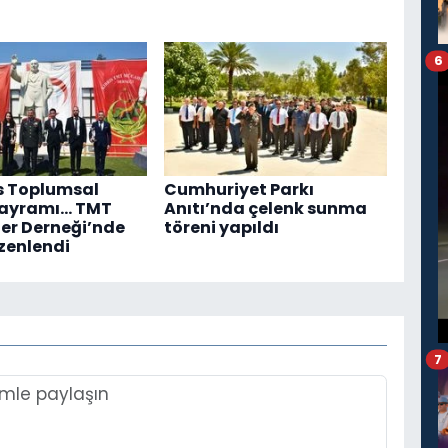
6
s Toplumsal
Cumhuriyet Parkı
Bayramı... TMT
Anıtı’nda çelenk sunma
er Derneği’nde
töreni yapıldı
zenlendi
7