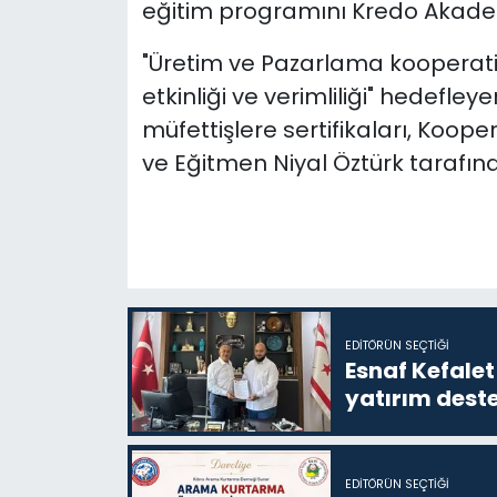
eğitim programını Kredo Akadem
"Üretim ve Pazarlama kooperatifl
etkinliği ve verimliliği" hedefle
müfettişlere sertifikaları, Koop
ve Eğitmen Niyal Öztürk tarafınd
EDITÖRÜN SEÇTIĞI
Esnaf Kefalet
yatırım deste
EDITÖRÜN SEÇTIĞI