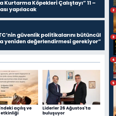
 Kurtarma Köpekleri Çalıştayı” 11 –
rası yapılacak
2
C’nin güvenlik politikalarını bütüncül
3
la yeniden değerlendirmesi gerekiyor”
4
5
ndeki açılış ve
Liderler 26 Ağustos'ta
etkinliği
buluşuyor