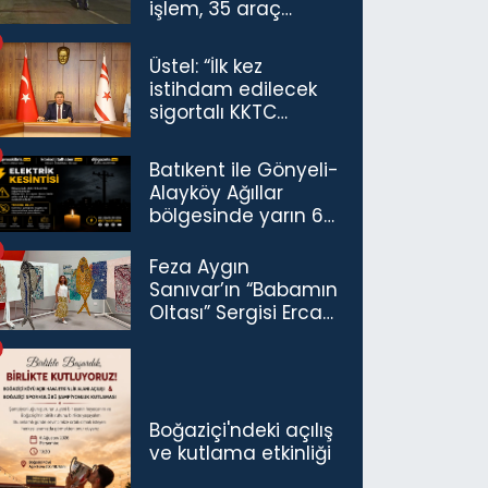
işlem, 35 araç
trafikten men
Üstel: “İlk kez
istihdam edilecek
sigortalı KKTC
vatandaşları için
maaş desteğini 35
Batıkent ile Gönyeli-
bin TL'ye çıkardık”
Alayköy Ağıllar
bölgesinde yarın 6
saatlik elektrik
kesintisi…
Feza Aygın
Sanıvar’ın “Babamın
Oltası” Sergisi Ercan
Havalimanı’nda
Açıldı
Boğaziçi'ndeki açılış
ve kutlama etkinliği