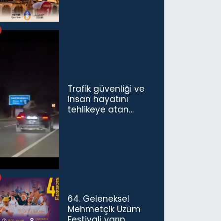
Trafik güvenliği ve
insan hayatını
tehlikeye atan
sürücü ve yolcuya
ceza...
64. Geleneksel
Mehmetçik Üzüm
Festivali yarın