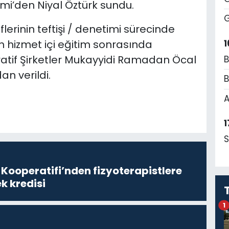
i’den Niyal Öztürk sundu.
G
erinin teftişi / denetimi sürecinde
1
yen hizmet içi eğitim sonrasında
eratif Şirketler Mukayyidi Ramadan Öcal
B
an verildi.
B
A
1
S
 Kooperatifi’nden fizyoterapistlere
k kredisi
1