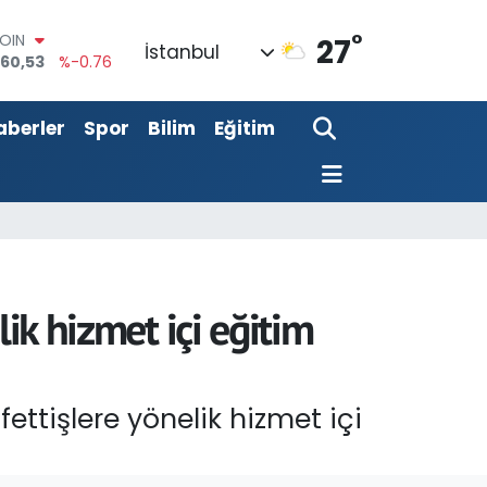
°
AR
27
İstanbul
7069
%0.17
O
0265
%0.01
aberler
Spor
Bilim
Eğitim
LİN
897
%0.02
M ALTIN
.81
%1.44
100
87
%64
COIN
360,53
%-0.76
ik hizmet içi eğitim
ttişlere yönelik hizmet içi