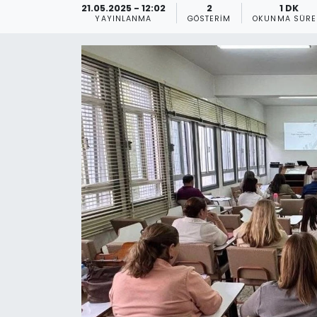
21.05.2025 - 12:02
2
1 DK
YAYINLANMA
GÖSTERIM
OKUNMA SÜRE
Gündem
KKTC
KKTC YEREL SEÇİM 2018
Kültür Sanat
Magazin
Moda
Nöbetçi Eczaneler
Otomobil Dünyası
Politika