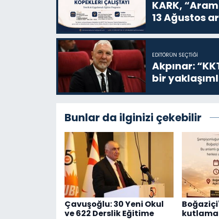
KARK, “Arama
13 Ağustos a
EDITÖRÜN SEÇTIĞI
Akpınar: “KKT
bir yaklaşım
Bunlar da ilginizi çekebilir
Çavuşoğlu: 30 Yeni Okul
Boğaziçi'
ve 622 Derslik Eğitime
kutlama 