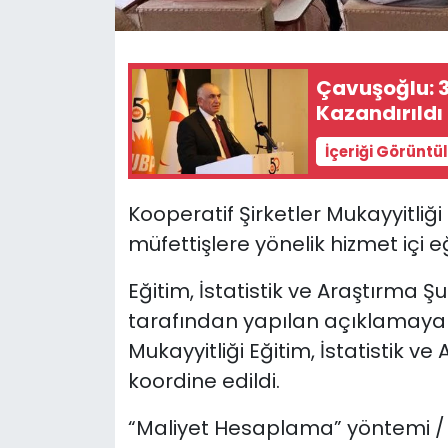
SAĞLIK
Çavuşoğlu: 3
Spor
Kazandırıldı
Teknoloji
İçeriği Görüntü
TÜRKiYE
Kooperatif Şirketler Mukayyitli
müfettişlere yönelik hizmet içi eğ
Video Galeri
Eğitim, İstatistik ve Araştırma
YAŞAM
tarafından yapılan açıklamaya g
Mukayyitliği Eğitim, İstatistik v
Yazarlar
koordine edildi.
“Maliyet Hesaplama” yöntemi / y