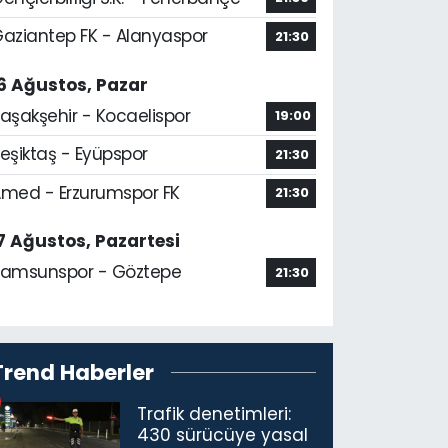
aziantep FK - Alanyaspor
21:30
6 Ağustos, Pazar
aşakşehir - Kocaelispor
19:00
eşiktaş - Eyüpspor
21:30
med - Erzurumspor FK
21:30
7 Ağustos, Pazartesi
amsunspor - Göztepe
21:30
Trend Haberler
Trafik denetimleri:
430 sürücüye yasal