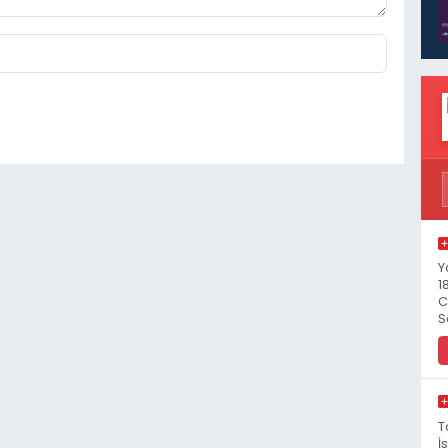
Y
1
C
S
T
İ