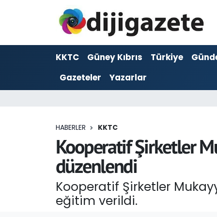
ADVERTORIAL
Hava Durumu
KKTC
Güney Kıbrıs
Türkiye
Günd
Dijigazete
Trafik Durumu
Gazeteler
Yazarlar
Dünya
Süper Lig Puan Durumu ve Fikstür
Eğitim
Tüm Manşetler
HABERLER
KKTC
Ekonomi
Son Dakika Haberleri
Kooperatif Şirketler Mu
düzenlendi
Foto Galeri
Haber Arşivi
Kooperatif Şirketler Mukay
GEZİ
eğitim verildi.
Güncel