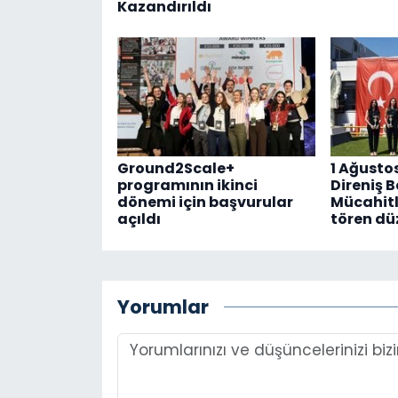
Kazandırıldı
Ground2Scale+
1 Ağusto
programının ikinci
Direniş 
dönemi için başvurular
Mücahitl
açıldı
tören dü
Yorumlar