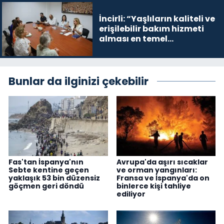
İncirli: “Yaşlıların kaliteli ve
erişilebilir bakım hizmeti
alması en temel
önceliğimiz”
Bunlar da ilginizi çekebilir
Fas'tan İspanya'nın
Avrupa'da aşırı sıcaklar
Sebte kentine geçen
ve orman yangınları:
yaklaşık 53 bin düzensiz
Fransa ve İspanya'da on
göçmen geri döndü
binlerce kişi tahliye
ediliyor