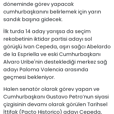
döneminde görev yapacak
cumhurbaşkanını belirlemek için yarın
SAĞLIK
sandık başına gidecek.
Spor
İlk turda 14 aday yarışsa da seçim
Teknoloji
rekabetinin iktidar partisi adayı sol
görüşlü Ivan Cepeda, aşırı sağcı Abelardo
TÜRKiYE
de la Espriella ve eski Cumhurbaşkanı
Alvaro Uribe'nin desteklediği merkez sağ
Video Galeri
adayı Paloma Valencia arasında
geçmesi bekleniyor.
YAŞAM
Halen senatör olarak görev yapan ve
Yazarlar
Cumhurbaşkanı Gustavo Petro’nun siyasi
çizgisinin devamı olarak görülen Tarihsel
İttifak (Pacto Historico) adayı Cepeda,