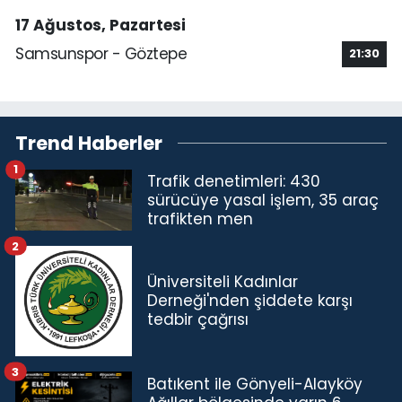
17 Ağustos, Pazartesi
Samsunspor - Göztepe
21:30
Trend Haberler
1
Trafik denetimleri: 430
sürücüye yasal işlem, 35 araç
trafikten men
2
Üniversiteli Kadınlar
Derneği'nden şiddete karşı
tedbir çağrısı
3
Batıkent ile Gönyeli-Alayköy