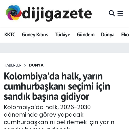
ADVERTORIAL
Hava Durumu
KKTC
Güney Kıbrıs
Türkiye
Gündem
Dünya
Ek
Dijigazete
Trafik Durumu
Dünya
Süper Lig Puan Durumu ve Fikstür
HABERLER
DÜNYA
Eğitim
Tüm Manşetler
Kolombiya'da halk, yarın
Ekonomi
Son Dakika Haberleri
cumhurbaşkanı seçimi için
sandık başına gidiyor
Foto Galeri
Haber Arşivi
Kolombiya'da halk, 2026-2030
GEZİ
döneminde görev yapacak
cumhurbaşkanını belirlemek için yarın
Güncel