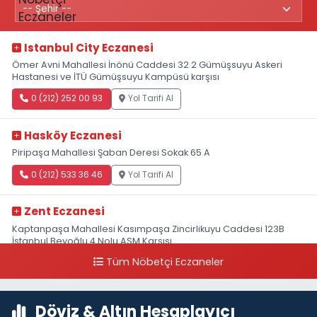
Istanbul City Eczanesi
Ömer Avni Mahallesi İnönü Caddesi 32 2 Gümüşsuyu Askeri
Hastanesi ve İTÜ Gümüşsuyu Kampüsü karşısı
0 (212) 252 00 93
Yol Tarifi Al
Hasköy Eczanesi
Piripaşa Mahallesi Şaban Deresi Sokak 65 A
0 (212) 533 36 46
Yol Tarifi Al
Zent Eczanesi
Kaptanpaşa Mahallesi Kasımpaşa Zincirlikuyu Caddesi 123B
İstanbul Beyoğlu 4 Nolu ASM Karşısı
Tüm Nöbetçi Eczaneler
0 (212) 297 96 92
Yol Tarifi Al
Döviz & Altın Hesaplayıcı