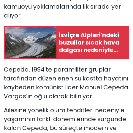
kamuoyu yoklamalarında ilk sırada yer
alıyor.
İsviçre Alpleri'ndeki
buzullar sıcak hava
dalgası nedeniyle
erken eriyor
Cepeda, 1994'te paramiliter gruplar
tarafından düzenlenen suikastta hayatını
kaybeden komünist lider Manuel Cepeda
Vargas’ın oğlu olarak biliniyor.
Ailesine yönelik ölüm tehditleri nedeniyle
yaşamının farklı dönemlerinde sürgünde
kalan Cepeda, bu süreçte modern ve