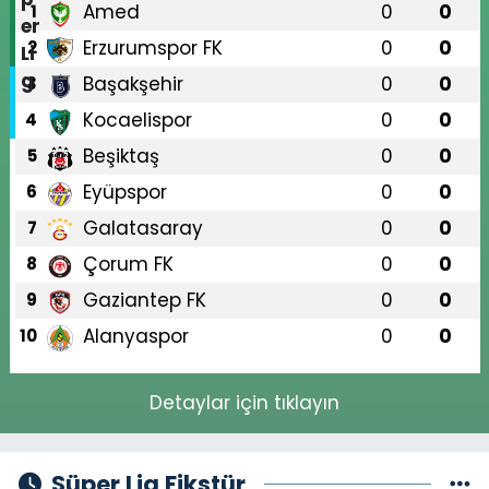
Amed
0
0
1
Erzurumspor FK
0
0
2
Başakşehir
0
0
3
Kocaelispor
0
0
4
Beşiktaş
0
0
5
Eyüpspor
0
0
6
Galatasaray
0
0
7
Çorum FK
0
0
8
Gaziantep FK
0
0
9
Alanyaspor
0
0
10
Detaylar için tıklayın
Süper Lig Fikstür