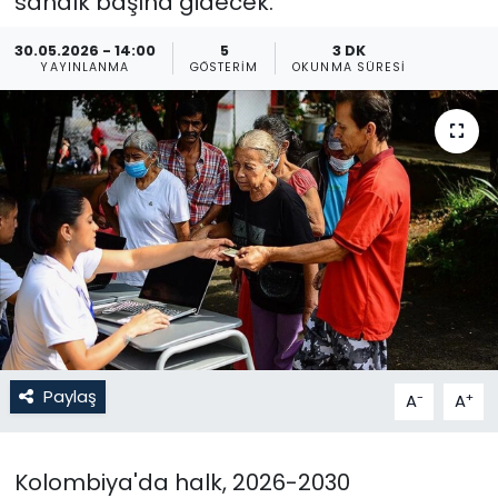
sandık başına gidecek.
Gündem
30.05.2026 - 14:00
5
3 DK
YAYINLANMA
GÖSTERIM
OKUNMA SÜRESI
KKTC
KKTC YEREL SEÇİM 2018
Kültür Sanat
Magazin
Moda
Nöbetçi Eczaneler
Paylaş
-
+
A
A
Otomobil Dünyası
Kolombiya'da halk, 2026-2030
Politika