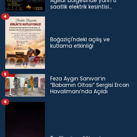
Ağıllar bölgesinde yarın 6
saatlik elektrik kesintisi…
4
Boğaziçi'ndeki açılış ve
kutlama etkinliği
5
Feza Aygın Sanıvar’ın
“Babamın Oltası” Sergisi Ercan
Havalimanı’nda Açıldı
6