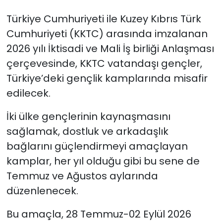
Türkiye Cumhuriyeti ile Kuzey Kıbrıs Türk
SAĞLIK
Cumhuriyeti (KKTC) arasında imzalanan
2026 yılı İktisadi ve Mali İş birliği Anlaşması
Spor
çerçevesinde, KKTC vatandaşı gençler,
Teknoloji
Türkiye’deki gençlik kamplarında misafir
edilecek.
TÜRKiYE
İki ülke gençlerinin kaynaşmasını
Video Galeri
sağlamak, dostluk ve arkadaşlık
bağlarını güçlendirmeyi amaçlayan
YAŞAM
kamplar, her yıl olduğu gibi bu sene de
Yazarlar
Temmuz ve Ağustos aylarında
düzenlenecek.
Bu amaçla, 28 Temmuz-02 Eylül 2026