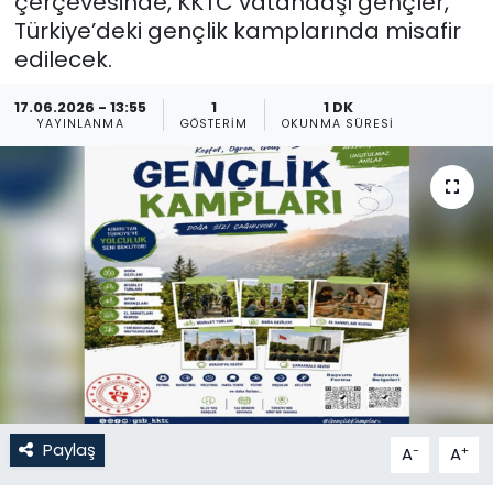
çerçevesinde, KKTC vatandaşı gençler,
Türkiye’deki gençlik kamplarında misafir
Gündem
edilecek.
KKTC
17.06.2026 - 13:55
1
1 DK
YAYINLANMA
GÖSTERIM
OKUNMA SÜRESI
KKTC YEREL SEÇİM 2018
Kültür Sanat
Magazin
Moda
Nöbetçi Eczaneler
Otomobil Dünyası
Paylaş
-
+
A
A
Politika