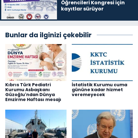
Öğrencileri Kongresi için
kayıtlar sürüyor
Bunlar da ilginizi çekebilir
Kıbrıs Türk Pediatri
İstatistik Kurumu cuma
Kurumu Asbaşkanı
gününe kadar hizmet
Güzoğlu'ndan Dünya
veremeyecek
Emzirme Haftası mesajı