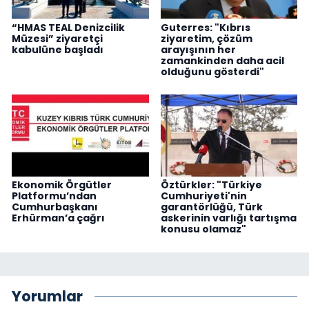
“HMAS TEAL Denizcilik
Guterres: "Kıbrıs
Müzesi” ziyaretçi
ziyaretim, çözüm
kabulüne başladı
arayışının her
zamankinden daha acil
olduğunu gösterdi"
Ekonomik Örgütler
Öztürkler: "Türkiye
Platformu’ndan
Cumhuriyeti'nin
Cumhurbaşkanı
garantörlüğü, Türk
Erhürman’a çağrı
askerinin varlığı tartışma
konusu olamaz"
Yorumlar