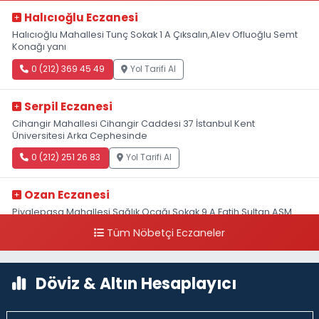
Halıcıoğlu Eczanesi
Halıcıoğlu Mahallesi Tunç Sokak 1 A Çıksalın,Alev Ofluoğlu Semt
Konağı yanı
0 (212) 369 45 49
Yol Tarifi Al
Serpil Eczanesi
Cihangir Mahallesi Cihangir Caddesi 37 İstanbul Kent
Üniversitesi Arka Cephesinde
0 (212) 251 26 83
Yol Tarifi Al
Ozan Eczanesi
Piyalepaşa Mahallesi Sağlık Ocağı Sokak 9 A Fatih Sultan ASM
Yanı
Tüm Nöbetçi Eczaneler
0 (212) 297 30 13
Yol Tarifi Al
Döviz & Altın Hesaplayıcı