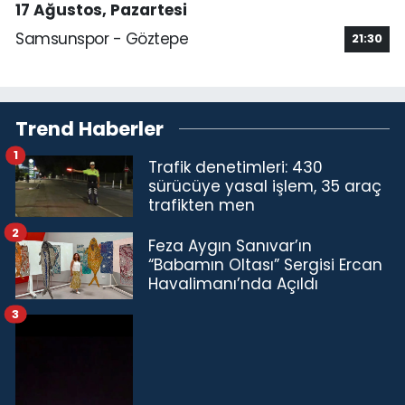
17 Ağustos, Pazartesi
Samsunspor - Göztepe
21:30
Trend Haberler
1
Trafik denetimleri: 430
sürücüye yasal işlem, 35 araç
trafikten men
2
Feza Aygın Sanıvar’ın
“Babamın Oltası” Sergisi Ercan
Havalimanı’nda Açıldı
3