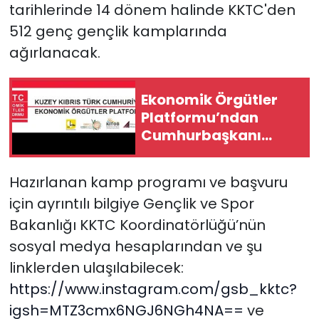
tarihlerinde 14 dönem halinde KKTC'den
512 genç gençlik kamplarında
ağırlanacak.
Ekonomik Örgütler
Platformu’ndan
Cumhurbaşkanı
Erhürman’a çağrı
Hazırlanan kamp programı ve başvuru
için ayrıntılı bilgiye Gençlik ve Spor
Bakanlığı KKTC Koordinatörlüğü’nün
sosyal medya hesaplarından ve şu
linklerden ulaşılabilecek:
https://www.instagram.com/gsb_kktc?
igsh=MTZ3cmx6NGJ6NGh4NA==
ve