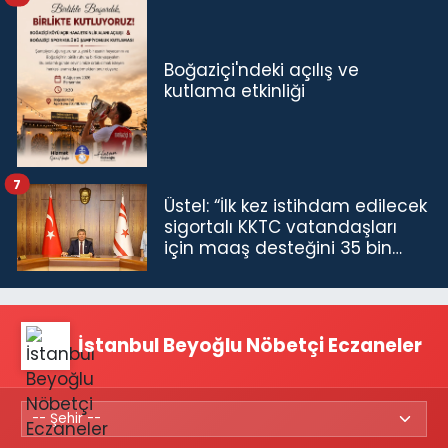
Boğaziçi'ndeki açılış ve
kutlama etkinliği
7
Üstel: “İlk kez istihdam edilecek
sigortalı KKTC vatandaşları
için maaş desteğini 35 bin
TL'ye çıkardık”
İstanbul Beyoğlu Nöbetçi Eczaneler