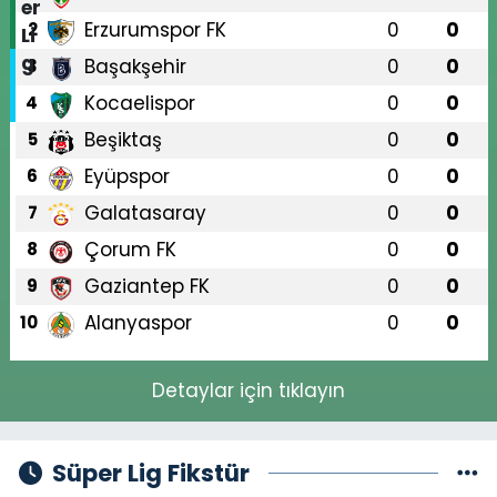
Erzurumspor FK
0
0
2
Başakşehir
0
0
3
Kocaelispor
0
0
4
Beşiktaş
0
0
5
Eyüpspor
0
0
6
Galatasaray
0
0
7
Çorum FK
0
0
8
Gaziantep FK
0
0
9
Alanyaspor
0
0
10
Detaylar için tıklayın
Süper Lig Fikstür