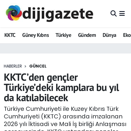
ADVERTORIAL
Hava Durumu
KKTC
Güney Kıbrıs
Türkiye
Gündem
Dünya
Ek
Dijigazete
Trafik Durumu
Dünya
Süper Lig Puan Durumu ve Fikstür
HABERLER
GÜNCEL
Eğitim
Tüm Manşetler
KKTC’den gençler
Ekonomi
Son Dakika Haberleri
Türkiye’deki kamplara bu yıl
da katılabilecek
Foto Galeri
Haber Arşivi
Türkiye Cumhuriyeti ile Kuzey Kıbrıs Türk
GEZİ
Cumhuriyeti (KKTC) arasında imzalanan
2026 yılı İktisadi ve Mali İş birliği Anlaşması
Güncel