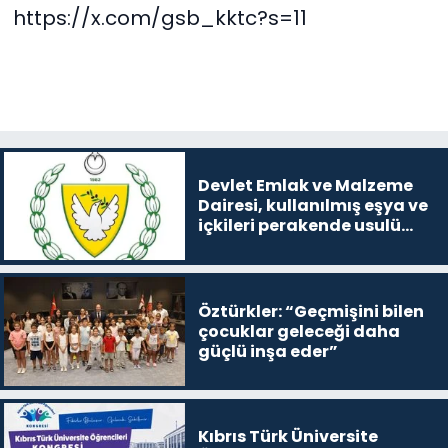
https://x.com/gsb_kktc?s=11
Devlet Emlak ve Malzeme
Dairesi, kullanılmış eşya ve
içkileri perakende usulü
satışa çıkaracak
Öztürkler: “Geçmişini bilen
çocuklar geleceği daha
güçlü inşa eder”
Kıbrıs Türk Üniversite