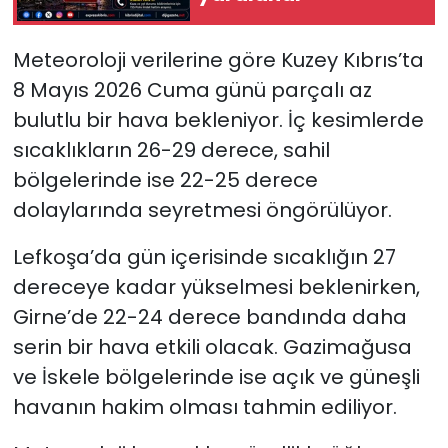
SAĞLIK
Meteoroloji verilerine göre Kuzey Kıbrıs’ta
8 Mayıs 2026 Cuma günü parçalı az
Spor
bulutlu bir hava bekleniyor. İç kesimlerde
sıcaklıkların 26-29 derece, sahil
Teknoloji
bölgelerinde ise 22-25 derece
TÜRKiYE
dolaylarında seyretmesi öngörülüyor.
Video Galeri
Lefkoşa’da gün içerisinde sıcaklığın 27
dereceye kadar yükselmesi beklenirken,
YAŞAM
Girne’de 22-24 derece bandında daha
serin bir hava etkili olacak. Gazimağusa
Yazarlar
ve İskele bölgelerinde ise açık ve güneşli
havanın hakim olması tahmin ediliyor.