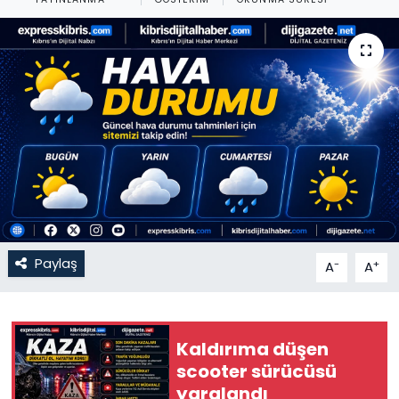
Gündem
KKTC
KKTC YEREL SEÇİM 2018
Kültür Sanat
Magazin
Moda
Paylaş
-
+
A
A
Nöbetçi Eczaneler
Kaldırıma düşen
Otomobil Dünyası
scooter sürücüsü
yaralandı
Politika