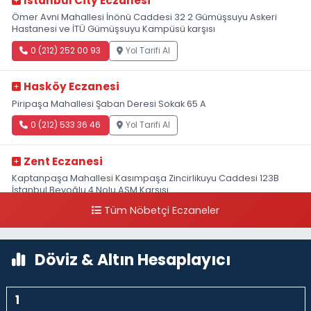
Istanbul City Eczanesi
Ömer Avni Mahallesi İnönü Caddesi 32 2 Gümüşsuyu Askeri
Hastanesi ve İTÜ Gümüşsuyu Kampüsü karşısı
0 (212) 252 00 93
Yol Tarifi Al
Hasköy Eczanesi
Piripaşa Mahallesi Şaban Deresi Sokak 65 A
0 (212) 533 36 46
Yol Tarifi Al
Zent Eczanesi
Kaptanpaşa Mahallesi Kasımpaşa Zincirlikuyu Caddesi 123B
İstanbul Beyoğlu 4 Nolu ASM Karşısı
Tüm Nöbetçi Eczaneler
0 (212) 297 96 92
Yol Tarifi Al
Döviz & Altın Hesaplayıcı