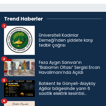
Trend Haberler
1
Üniversiteli Kadınlar
Derneği'nden şiddete karşı
tedbir çağrısı
2
Feza Aygın Sanıvar’ın
“Babamın Oltası” Sergisi Ercan
Havalimanı’nda Açıldı
3
Batıkent ile Gönyeli-Alayköy
Ağıllar bölgesinde yarın 6
saatlik elektrik kesintisi…
4