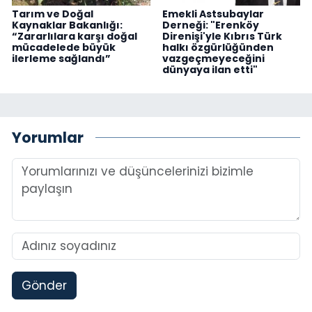
Tarım ve Doğal
Emekli Astsubaylar
Kaynaklar Bakanlığı:
Derneği: "Erenköy
“Zararlılara karşı doğal
Direnişi'yle Kıbrıs Türk
mücadelede büyük
halkı özgürlüğünden
ilerleme sağlandı”
vazgeçmeyeceğini
dünyaya ilan etti"
Yorumlar
Gönder