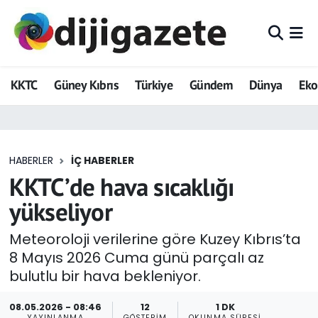
ADVERTORIAL
Hava Durumu
KKTC
Güney Kıbrıs
Türkiye
Gündem
Dünya
Ek
Dijigazete
Trafik Durumu
Dünya
Süper Lig Puan Durumu ve Fikstür
HABERLER
İÇ HABERLER
Eğitim
Tüm Manşetler
KKTC’de hava sıcaklığı
Ekonomi
Son Dakika Haberleri
yükseliyor
Foto Galeri
Haber Arşivi
Meteoroloji verilerine göre Kuzey Kıbrıs’ta
8 Mayıs 2026 Cuma günü parçalı az
GEZİ
bulutlu bir hava bekleniyor.
Güncel
08.05.2026 - 08:46
12
1 DK
YAYINLANMA
GÖSTERIM
OKUNMA SÜRESI