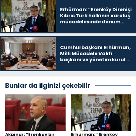
yer
Erhürman: “Erenköy Direnişi
Kıbrıs Türk halkının varoluş
mücadelesinde dönüm
noktalarından biri”
Cumhurbaşkanı Erhürman,
Milli Mücadele Vakfı
başkanı ve yönetim kurulu
üyelerini kabul etti
Bunlar da ilginizi çekebilir
Akpınar: “Erenköy bir
Erhürman: “Erenköy