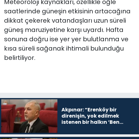
Meteoroloji kaynakları, özellikle öğle
saatlerinde güneşin etkisinin artacağına
dikkat çekerek vatandaşları uzun süreli
güneş maruziyetine karşı uyardı. Hafta
sonuna doğru ise yer yer bulutlanma ve
kısa süreli sağanak ihtimali bulunduğu
belirtiliyor.
Akpınar: “Erenköy bir
direnişin, yok edilmek
istenen bir halkın ‘Ben
buradayım ve var olmaya
devam edeceğim’ dediği