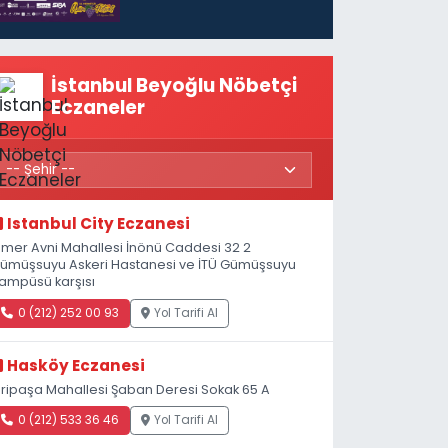
İstanbul Beyoğlu Nöbetçi
Eczaneler
Istanbul City Eczanesi
mer Avni Mahallesi İnönü Caddesi 32 2
ümüşsuyu Askeri Hastanesi ve İTÜ Gümüşsuyu
ampüsü karşısı
0 (212) 252 00 93
Yol Tarifi Al
Hasköy Eczanesi
iripaşa Mahallesi Şaban Deresi Sokak 65 A
0 (212) 533 36 46
Yol Tarifi Al