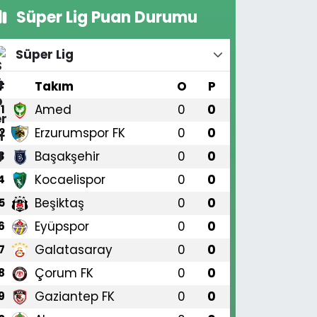
Süper Lig Puan Durumu
Süper Lig
#
Takım
O
P
Amed
0
0
1
Erzurumspor FK
0
0
2
Başakşehir
0
0
3
Kocaelispor
0
0
4
Beşiktaş
0
0
5
Eyüpspor
0
0
6
Galatasaray
0
0
7
Çorum FK
0
0
8
Gaziantep FK
0
0
9