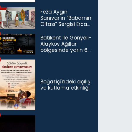
Feza Aygın
Sanıvar’ın “Babamın
Oltası” Sergisi Ercan
Havalimanı’nda
Açıldı
Batıkent ile Gönyeli-
Alayköy Ağıllar
bölgesinde yarın 6
saatlik elektrik
kesintisi…
Boğaziçi'ndeki açılış
ve kutlama etkinliği