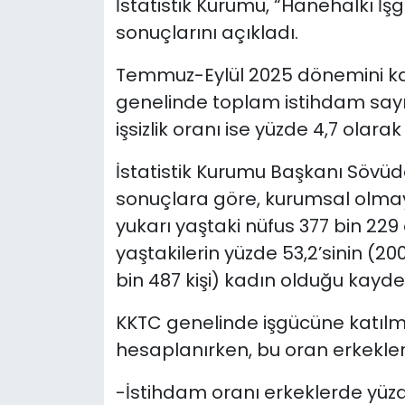
İstatistik Kurumu, “Hanehalkı İşgü
sonuçlarını açıkladı.
SAĞLIK
Temmuz-Eylül 2025 dönemini k
Spor
genelinde toplam istihdam sayısı 
işsizlik oranı ise yüzde 4,7 olarak 
Teknoloji
İstatistik Kurumu Başkanı Sövü
TÜRKiYE
sonuçlara göre, kurumsal olma
yukarı yaştaki nüfus 377 bin 229
Video Galeri
yaştakilerin yüzde 53,2’sinin (200
YAŞAM
bin 487 kişi) kadın olduğu kayded
Yazarlar
KKTC genelinde işgücüne katılm
hesaplanırken, bu oran erkekler
-İstihdam oranı erkeklerde yüzd