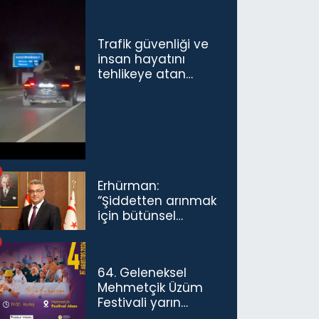
Trafik güvenliği ve
insan hayatını
tehlikeye atan
sürücü ve yolcuya
ceza...
Erhürman:
“Şiddetten arınmak
için bütünsel
politikaları
konuşmamız
gerekiyor”
64. Geleneksel
Mehmetçik Üzüm
Festivali yarın
başlıyor