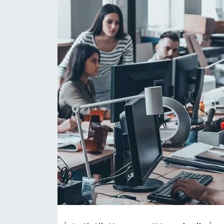
Gündem
KKTC
KKTC YEREL SEÇİM 2018
Kültür Sanat
Magazin
Moda
Nöbetçi Eczaneler
Otomobil Dünyası
Politika