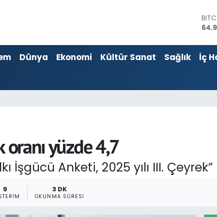
DOL
47,
EUR
55,2
em
Dünya
Ekonomi
Kültür Sanat
Sağlık
İç H
STER
64,4
GRA
666
BİST
13.7
BIT
64.
k oranı yüzde 4,7
ı İşgücü Anketi, 2025 yılı III. Çeyrek”
9
3 DK
STERIM
OKUNMA SÜRESI