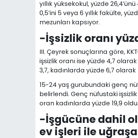
yıllık yüksekokul, yüzde 26,4’ünü
0,5’ini 5 veya 6 yıllık fakülte, yü
mezunları kapsıyor.
-İşsizlik oranı yüz
III. Çeyrek sonuçlarına göre, KKT
işsizlik oranı ise yüzde 4,7 olar
3,7, kadınlarda yüzde 6,7 olarak
15-24 yaş gurubundaki genç nüfus
belirlendi. Genç nüfustaki işsizli
oran kadınlarda yüzde 19,9 oldu
-İşgücüne dahil o
ev işleri ile uğra