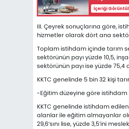
İçeriği Görüntü
III. Çeyrek sonuçlarına göre, ist
hizmetler olarak dört ana sektö
Toplam istihdam içinde tarım se
sektörünün payı yüzde 10,5, inşa
sektörünün payı ise yüzde 75,4 o
KKTC genelinde 5 bin 32 kişi tar
-Eğitim düzeyine göre istihdam
KKTC genelinde istihdam edilenle
alanlar ile eğitim almayanlar ol
29,6’sını lise, yüzde 3,5’ini meslek