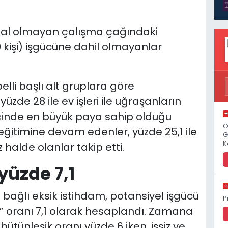
sal olmayan çalışma çağındaki
9 kişi) işgücüne dahil olmayanlar
lli başlı alt gruplara göre
zde 28 ile ev işleri ile uğraşanların
çinde en büyük paya sahip olduğu
Ö
 eğitimine devam edenler, yüzde 25,1 ile
G
K
 halde olanlar takip etti.
yüzde 7,1
a bağlı eksik istihdam, potansiyel işgücü
P
cü” oranı 7,1 olarak hesaplandı. Zamana
 bütünleşik oranı yüzde 6 iken, işsiz ve