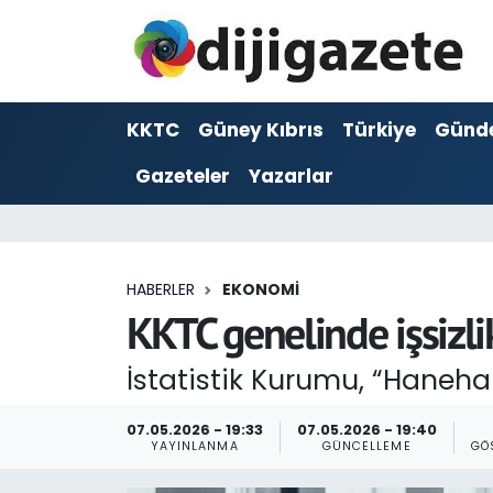
ADVERTORIAL
Hava Durumu
KKTC
Güney Kıbrıs
Türkiye
Günd
Dijigazete
Trafik Durumu
Gazeteler
Yazarlar
Dünya
Süper Lig Puan Durumu ve Fikstür
Eğitim
Tüm Manşetler
HABERLER
EKONOMI
Ekonomi
Son Dakika Haberleri
KKTC genelinde işsizli
Foto Galeri
Haber Arşivi
İstatistik Kurumu, “Hanehalk
GEZİ
07.05.2026 - 19:33
07.05.2026 - 19:40
YAYINLANMA
GÜNCELLEME
GÖ
Güncel