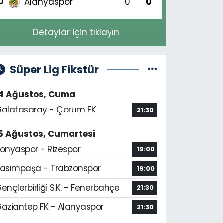
Alanyaspor
0
0
0
Detaylar için tıklayın
Süper Lig Fikstür
14 Ağustos, Cuma
alatasaray - Çorum FK
21:30
5 Ağustos, Cumartesi
onyaspor - Rizespor
19:00
asımpaşa - Trabzonspor
19:00
ençlerbirliği S.K. - Fenerbahçe
21:30
aziantep FK - Alanyaspor
21:30