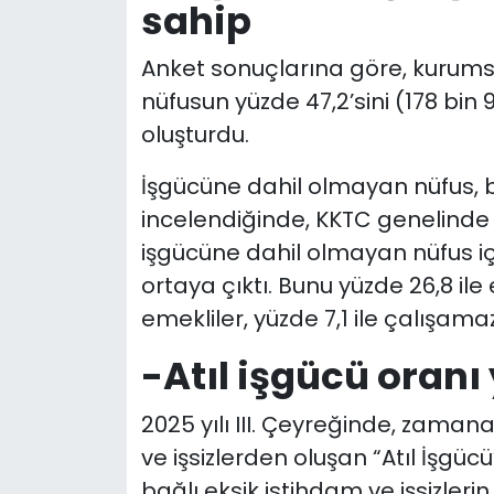
sahip
Anket sonuçlarına göre, kurum
nüfusun yüzde 47,2’sini (178 bin 
oluşturdu.
İşgücüne dahil olmayan nüfus, be
incelendiğinde, KKTC genelinde yü
işgücüne dahil olmayan nüfus i
ortaya çıktı. Bunu yüzde 26,8 ile
emekliler, yüzde 7,1 ile çalışamaz
-Atıl işgücü oranı 
2025 yılı III. Çeyreğinde, zaman
ve işsizlerden oluşan “Atıl İşgü
bağlı eksik istihdam ve işsizlerin