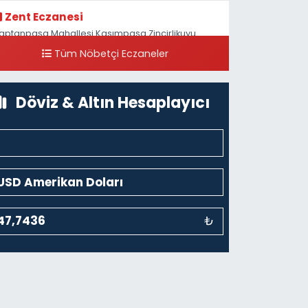
Zent Eczanesi
aptanpaşa Mahallesi Kasımpaşa Zincirlikuyu
addesi 123B İstanbul Beyoğlu 4 Nolu ASM Karşısı
Tüm Nöbetçi Eczaneler
0 (212) 297 96 92
Yol Tarifi Al
Döviz & Altın Hesaplayıcı
₺