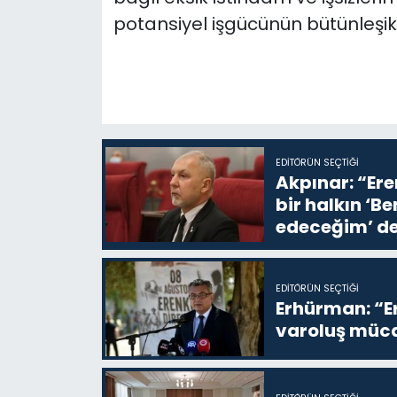
potansiyel işgücünün bütünleşik 
EDITÖRÜN SEÇTIĞI
Akpınar: “Ere
bir halkın ‘
edeceğim’ de
EDITÖRÜN SEÇTIĞI
Erhürman: “Er
varoluş müca