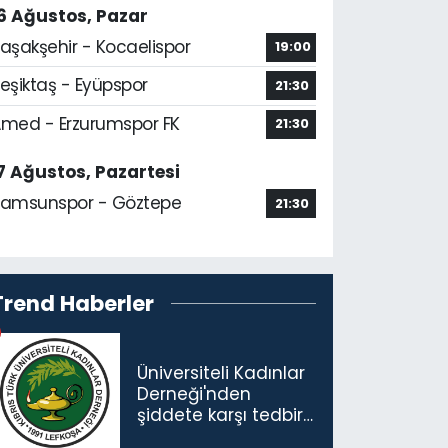
6 Ağustos, Pazar
aşakşehir - Kocaelispor
19:00
eşiktaş - Eyüpspor
21:30
med - Erzurumspor FK
21:30
7 Ağustos, Pazartesi
amsunspor - Göztepe
21:30
Trend Haberler
Üniversiteli Kadınlar
Derneği'nden
şiddete karşı tedbir
çağrısı