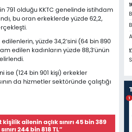
1
bin 791 olduğu KKTC genelinde istihdam
B
ndı, bu oran erkeklerde yüzde 62,2,
B
rçekleşti.
A
 edilenlerin, yüzde 34,2’sini (64 bin 890
ihdam edilen kadınların yüzde 88,3’ünün
1
lirlendi.
S
i ise (124 bin 901 kişi) erkekler
sının da hizmetler sektöründe çalıştığı
1
kişilik ailenin açlık sınırı 45 bin 389
 sınırı 244 bin 818 TL”