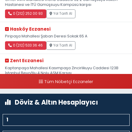
Hastanesi ve İTÜ Gümüşsuyu Kampüsü karşısı
0 (212) 252 00 93
Yol Tarifi Al
Hasköy Eczanesi
Piripaşa Mahallesi Şaban Deresi Sokak 65 A
0 (212) 533 36 46
Yol Tarifi Al
Zent Eczanesi
Kaptanpaşa Mahallesi Kasımpaşa Zincirlikuyu Caddesi 123B
İstanbul Beyoğlu 4 Nolu ASM Karşısı
Tüm Nöbetçi Eczaneler
0 (212) 297 96 92
Yol Tarifi Al
Döviz & Altın Hesaplayıcı