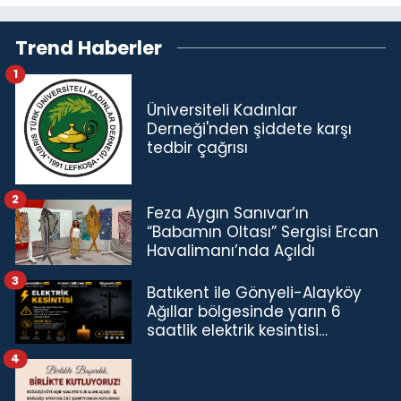
Trend Haberler
1
Üniversiteli Kadınlar
Derneği'nden şiddete karşı
tedbir çağrısı
2
Feza Aygın Sanıvar’ın
“Babamın Oltası” Sergisi Ercan
Havalimanı’nda Açıldı
3
Batıkent ile Gönyeli-Alayköy
Ağıllar bölgesinde yarın 6
saatlik elektrik kesintisi…
4