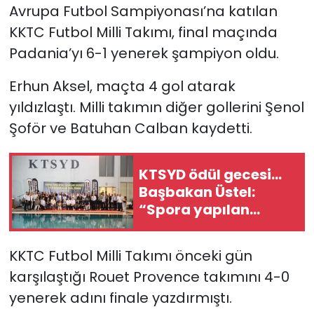
Avrupa Futbol Sampiyonası’na katılan
KKTC Futbol Milli Takımı, final maçında
SAĞLIK
Padania’yı 6-1 yenerek şampiyon oldu.
Spor
Erhun Aksel, maçta 4 gol atarak
Teknoloji
yıldızlaştı. Milli takımın diğer gollerini Şenol
Şoför ve Batuhan Calban kaydetti.
TÜRKiYE
KTSYD ödül gecesi...
Video Galeri
Başbakan Üstel:
“Spora yapılan
YAŞAM
yatırım, geleceğe,
gençliğe yapılan en
Yazarlar
KKTC Futbol Milli Takımı önceki gün
değerli yatırımdır”
karşılaştığı Rouet Provence takımını 4-0
yenerek adını finale yazdırmıştı.