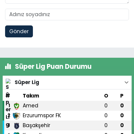
Gönder
Süper Lig Puan Durumu
Süper Lig
#
Takım
O
P
Amed
0
0
1
Erzurumspor FK
0
0
2
Başakşehir
0
0
3