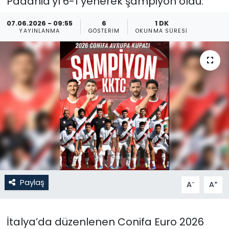
Padania’yı 6-1 yenerek şampiyon oldu.
Gündem
07.06.2026 - 09:55
6
1 DK
YAYINLANMA
GÖSTERIM
OKUNMA SÜRESI
KKTC
KKTC YEREL SEÇİM 2018
Kültür Sanat
Magazin
Moda
Nöbetçi Eczaneler
Paylaş
-
+
A
A
Otomobil Dünyası
İtalya’da düzenlenen Conifa Euro 2026
Politika