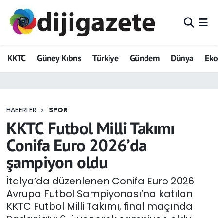
ADVERTORIAL
Hava Durumu
KKTC
Güney Kıbrıs
Türkiye
Gündem
Dünya
Ek
Dijigazete
Trafik Durumu
Dünya
Süper Lig Puan Durumu ve Fikstür
HABERLER
SPOR
Eğitim
Tüm Manşetler
KKTC Futbol Milli Takımı
Ekonomi
Son Dakika Haberleri
Conifa Euro 2026’da
şampiyon oldu
Foto Galeri
Haber Arşivi
İtalya’da düzenlenen Conifa Euro 2026
GEZİ
Avrupa Futbol Sampiyonası’na katılan
KKTC Futbol Milli Takımı, final maçında
Güncel