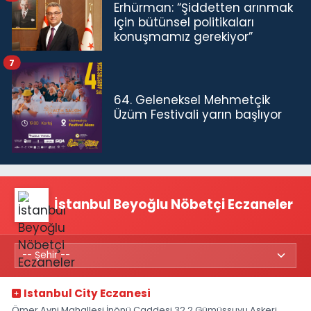
Erhürman: “Şiddetten arınmak
için bütünsel politikaları
konuşmamız gerekiyor”
7
64. Geleneksel Mehmetçik
Üzüm Festivali yarın başlıyor
İstanbul Beyoğlu Nöbetçi Eczaneler
Istanbul City Eczanesi
Ömer Avni Mahallesi İnönü Caddesi 32 2 Gümüşsuyu Askeri