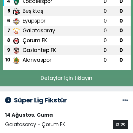
Kocaelispor
0
0
4
Beşiktaş
0
0
5
Eyüpspor
0
0
6
Galatasaray
0
0
7
Çorum FK
0
0
8
Gaziantep FK
0
0
9
Alanyaspor
0
0
10
Detaylar için tıklayın
Süper Lig Fikstür
14 Ağustos, Cuma
Galatasaray - Çorum FK
21:30