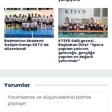
Badminton Akademi
KTSYD ödül gecesi...
Gelişim Kampı KKTC'de
Başbakan Üstel: “Spora
düzenlendi
yapılan yatırım,
geleceğe, gençliğe
yapılan en değerli
yatırımdır”
Yorumlar