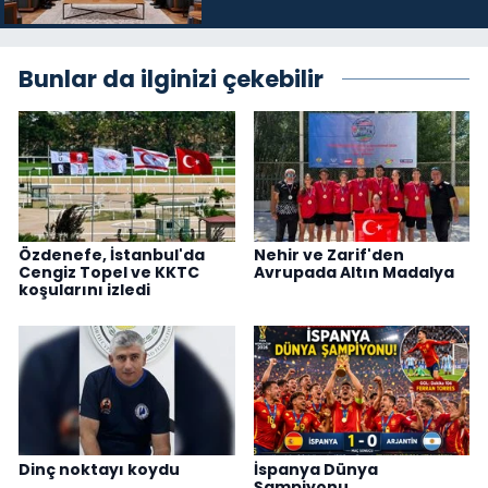
üyelerini kabul etti
Bunlar da ilginizi çekebilir
Özdenefe, İstanbul'da
Nehir ve Zarif'den
Cengiz Topel ve KKTC
Avrupada Altın Madalya
koşularını izledi
Dinç noktayı koydu
İspanya Dünya
Şampiyonu