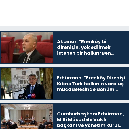
Akpınar: “Erenköy bir
direnişin, yok edilmek
istenen bir halkın ‘Ben
buradayım ve var olmaya
devam edeceğim’ dediği
yer
Erhürman: “Erenköy Direnişi
Kıbrıs Türk halkının varoluş
mücadelesinde dönüm
noktalarından biri”
Cumhurbaşkanı Erhürman,
Milli Mücadele Vakfı
başkanı ve yönetim kurulu