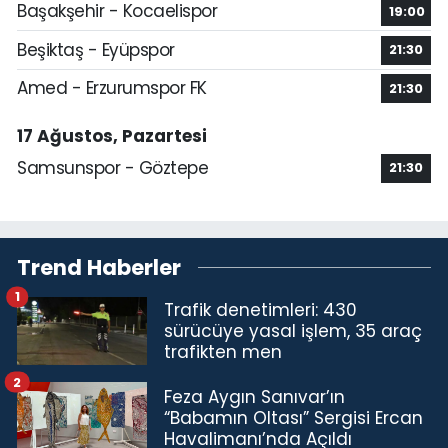
Başakşehir - Kocaelispor
19:00
Beşiktaş - Eyüpspor
21:30
Amed - Erzurumspor FK
21:30
17 Ağustos, Pazartesi
Samsunspor - Göztepe
21:30
Trend Haberler
1
Trafik denetimleri: 430
sürücüye yasal işlem, 35 araç
trafikten men
2
Feza Aygın Sanıvar’ın
“Babamın Oltası” Sergisi Ercan
Havalimanı’nda Açıldı