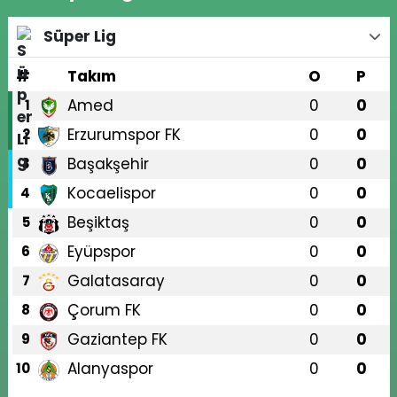
Süper Lig
#
Takım
O
P
Amed
0
0
1
Erzurumspor FK
0
0
2
Başakşehir
0
0
3
Kocaelispor
0
0
4
Beşiktaş
0
0
5
Eyüpspor
0
0
6
Galatasaray
0
0
7
Çorum FK
0
0
8
Gaziantep FK
0
0
9
Alanyaspor
0
0
10