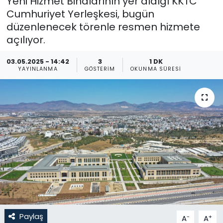
Yeni Hizmet Binalarının yer aldığı KKTC
Cumhuriyet Yerleşkesi, bugün
Gündem
düzenlenecek törenle resmen hizmete
açılıyor.
KKTC
03.05.2025 - 14:42
3
1 DK
KKTC YEREL SEÇİM 2018
YAYINLANMA
GÖSTERIM
OKUNMA SÜRESI
Kültür Sanat
Magazin
Moda
Nöbetçi Eczaneler
Otomobil Dünyası
Paylaş
-
+
A
A
Politika