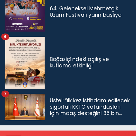
64. Geleneksel Mehmetçik
Üzüm Festivali yarın başlıyor
6
Boğaziçi'ndeki açılış ve
kutlama etkinliği
7
Üstel: “İlk kez istihdam edilecek
sigortalı KKTC vatandaşları
için maaş desteğini 35 bin
TL'ye çıkardık”