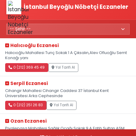
İstanbul Beyoğlu Nöbetçi Eczaneler
Halıcıoğlu Eczanesi
Halıcıoğlu Mahallesi Tunç Sokak 1 A Çıksalın,Alev Ofluoğlu Semt
Konağı yanı
0 (212) 369 45 49
Yol Tarifi Al
Serpil Eczanesi
Cihangir Mahallesi Cihangir Caddesi 37 İstanbul Kent
Üniversitesi Arka Cephesinde
0 (212) 251 26 83
Yol Tarifi Al
Ozan Eczanesi
Piyalepaşa Mahallesi Sağlık Ocağı Sokak 9 A Fatih Sultan ASM
Yanı