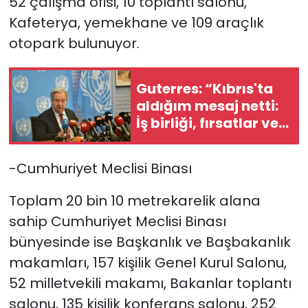
52 çalışma ofisi, 10 toplantı salonu,
Kafeterya, yemekhane ve 109 araçlık
otopark bulunuyor.
Guterres: “Kıbrıs'ta
aldığım mesaj netti:
İş birliği, fırsatlar ve
barışla şekillenen bir
gelecek istiyorlar”
-Cumhuriyet Meclisi Binası
Toplam 20 bin 10 metrekarelik alana
sahip Cumhuriyet Meclisi Binası
bünyesinde ise Başkanlık ve Başbakanlık
makamları, 157 kişilik Genel Kurul Salonu,
52 milletvekili makamı, Bakanlar toplantı
salonu, 135 kişilik konferans salonu, 252