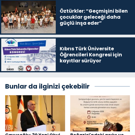
Öztürkler: “Geçmişini bilen
çocuklar geleceği daha
güçlü inşa eder”
Kıbrıs Türk Üniversite
Öğrencileri Kongresi için
kayıtlar sürüyor
Bunlar da ilginizi çekebilir
Çavuşoğlu: 30 Yeni Okul
Boğaziçi'ndeki açılış ve