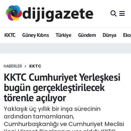
ADVERTORIAL
Hava Durumu
KKTC
Güney Kıbrıs
Türkiye
Gündem
Dünya
Ek
Dijigazete
Trafik Durumu
Dünya
Süper Lig Puan Durumu ve Fikstür
HABERLER
KKTC
Eğitim
Tüm Manşetler
KKTC Cumhuriyet Yerleşkesi
Ekonomi
Son Dakika Haberleri
bugün gerçekleştirilecek
törenle açılıyor
Foto Galeri
Haber Arşivi
Yaklaşık üç yıllık bir inşa sürecinin
GEZİ
ardından tamamlanan,
Cumhurbaşkanlığı ve Cumhuriyet Meclisi
Güncel