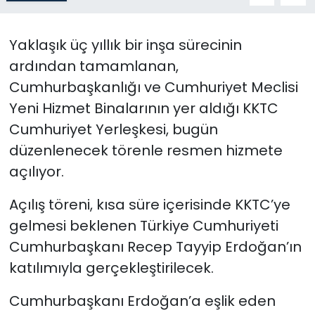
SAĞLIK
Yaklaşık üç yıllık bir inşa sürecinin
ardından tamamlanan,
Spor
Cumhurbaşkanlığı ve Cumhuriyet Meclisi
Teknoloji
Yeni Hizmet Binalarının yer aldığı KKTC
Cumhuriyet Yerleşkesi, bugün
TÜRKiYE
düzenlenecek törenle resmen hizmete
açılıyor.
Video Galeri
Açılış töreni, kısa süre içerisinde KKTC’ye
YAŞAM
gelmesi beklenen Türkiye Cumhuriyeti
Cumhurbaşkanı Recep Tayyip Erdoğan’ın
Yazarlar
katılımıyla gerçekleştirilecek.
Cumhurbaşkanı Erdoğan’a eşlik eden