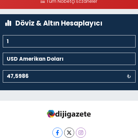
Tüm Nöbetçi Eczaneler
0 (212) 297 30 13
Yol Tarifi Al
Döviz & Altın Hesaplayıcı
₺