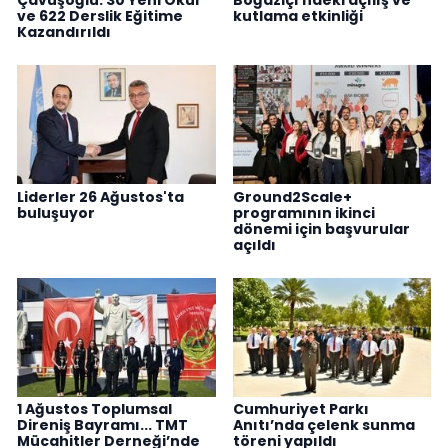
ve 622 Derslik Eğitime
kutlama etkinliği
Kazandırıldı
Liderler 26 Ağustos'ta
Ground2Scale+
buluşuyor
programının ikinci
dönemi için başvurular
açıldı
1 Ağustos Toplumsal
Cumhuriyet Parkı
Direniş Bayramı... TMT
Anıtı’nda çelenk sunma
Mücahitler Derneği’nde
töreni yapıldı