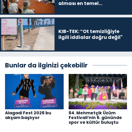
alması en temel
önceliğimiz”
KIB-TEK: “Ot temizliğiyle
ilgili iddialar doğru değil"
Bunlar da ilginizi çekebilir
Alagadi Fest 2026 bu
64. Mehmetçik Üzüm
akşam başlıyor
Festivali’nin 6. gününde
spor ve kültür buluştu