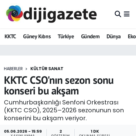
ADVERTORIAL
Hava Durumu
KKTC
Güney Kıbrıs
Türkiye
Gündem
Dünya
Ek
Dijigazete
Trafik Durumu
Dünya
Süper Lig Puan Durumu ve Fikstür
HABERLER
KÜLTÜR SANAT
Eğitim
Tüm Manşetler
KKTC CSO'nın sezon sonu
Ekonomi
Son Dakika Haberleri
konseri bu akşam
Foto Galeri
Haber Arşivi
Cumhurbaşkanlığı Senfoni Orkestrası
(KKTC CSO), 2025–2026 sezonunun son
GEZİ
konserini bu akşam veriyor.
Güncel
05.06.2026 - 15:59
2
1 DK
YAYINLANMA
GÖSTERIM
OKUNMA SÜRESI