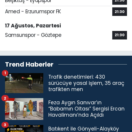
Beşiktaş - Eyüpspor
21:30
Amed - Erzurumspor FK
21:30
17 Ağustos, Pazartesi
Samsunspor - Göztepe
21:30
Trend Haberler
1
Trafik denetimleri: 430
sürücüye yasal işlem, 35 araç
trafikten men
2
Feza Aygın Sanıvar’ın
“Babamın Oltası” Sergisi Ercan
Havalimanı’nda Açıldı
3
Batıkent ile Gönyeli-Alayköy