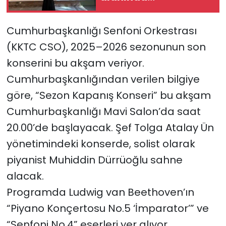
Hollanda’da 'en iyi
mezunlar' arasında
SAĞLIK
Cumhurbaşkanlığı Senfoni Orkestrası
(KKTC CSO), 2025–2026 sezonunun son
Spor
konserini bu akşam veriyor.
Teknoloji
Cumhurbaşkanlığından verilen bilgiye
göre, “Sezon Kapanış Konseri” bu akşam
TÜRKiYE
Cumhurbaşkanlığı Mavi Salon’da saat
Video Galeri
20.00’de başlayacak. Şef Tolga Atalay Ün
yönetimindeki konserde, solist olarak
YAŞAM
piyanist Muhiddin Dürrüoğlu sahne
alacak.
Yazarlar
Programda Ludwig van Beethoven’ın
“Piyano Konçertosu No.5 ‘İmparator’” ve
“Senfoni No.4” eserleri yer alıyor.