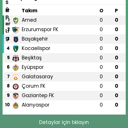
#
Takım
O
P
Amed
0
0
1
Erzurumspor FK
0
0
2
Başakşehir
0
0
3
Kocaelispor
0
0
4
Beşiktaş
0
0
5
Eyüpspor
0
0
6
Galatasaray
0
0
7
Çorum FK
0
0
8
Gaziantep FK
0
0
9
Alanyaspor
0
0
10
Detaylar için tıklayın