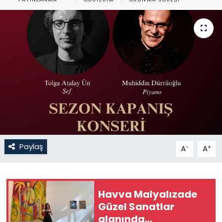
Gündem
KKTC
KKTC YEREL SEÇİM 2018
Kültür Sanat
Magazin
Moda
Paylaş
-
+
A
A
Nöbetçi Eczaneler
Havva Malyalızade
Otomobil Dünyası
Güzel Sanatlar
alanında
Politika