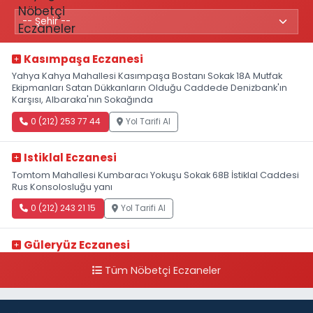
Kasımpaşa Eczanesi
Yahya Kahya Mahallesi Kasımpaşa Bostanı Sokak 18A Mutfak
Ekipmanları Satan Dükkanların Olduğu Caddede Denizbank'ın
Karşısı, Albaraka'nın Sokağında
0 (212) 253 77 44
Yol Tarifi Al
Istiklal Eczanesi
Tomtom Mahallesi Kumbaracı Yokuşu Sokak 68B İstiklal Caddesi
Rus Konsolosluğu yanı
0 (212) 243 21 15
Yol Tarifi Al
Güleryüz Eczanesi
Piripaşa Mahallesi Şaban Deresi Sokak 7 D Koç Müzesi Arkası-
Tüm Nöbetçi Eczaneler
kalaycıbahçe Meydana Doğru
0 (212) 369 95 85
Yol Tarifi Al