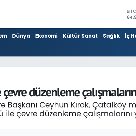
64.
DOL
47,
EU
55,
em
Dünya
Ekonomi
Kültür Sanat
Sağlık
İç H
STE
64,4
GRA
666
BİS
13.
e çevre düzenleme çalışmaların
e Başkanı Ceyhun Kırok, Çatalköy m
ile çevre düzenleme çalışmalarını y