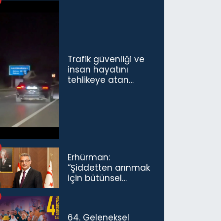
Trafik güvenliği ve
insan hayatını
tehlikeye atan
sürücü ve yolcuya
ceza...
Erhürman:
“Şiddetten arınmak
için bütünsel
politikaları
konuşmamız
gerekiyor”
64. Geleneksel