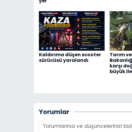
yer
Kaldırıma düşen scooter
Tarım ve
sürücüsü yaralandı
Bakanlığı
karşı do
büyük il
Yorumlar