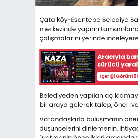
SAĞLIK
Çatalköy-Esentepe Belediye Ba
merkezinde yapımı tamamlanan 
Spor
çalışmalarını yerinde inceleyerek 
Teknoloji
Aracıyla ban
TÜRKiYE
sürücü yara
İçeriği Görüntü
Video Galeri
YAŞAM
Belediyeden yapılan açıklamay
bir araya gelerek talep, öneri ve 
Yazarlar
Vatandaşlarla buluşmanın önem t
düşüncelerini dinlemenin, ihtiy
üretmenin öncelikleri arasında ye