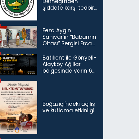
Derneği'nden
şiddete karşı tedbir
çağrısı
Feza Aygın
Sanıvar’ın “Babamın
Oltası” Sergisi Ercan
Havalimanı’nda
Açıldı
Batıkent ile Gönyeli-
Alayköy Ağıllar
bölgesinde yarın 6
saatlik elektrik
kesintisi…
Boğaziçi'ndeki açılış
ve kutlama etkinliği