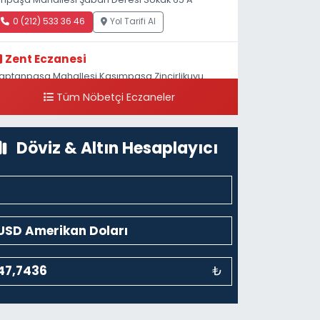
0 (212) 533 36 46
Yol Tarifi Al
Zent Eczanesi
aptanpaşa Mahallesi Kasımpaşa Zincirlikuyu
addesi 123B İstanbul Beyoğlu 4 Nolu ASM Karşısı
Tüm Nöbetçi Eczaneler
0 (212) 297 96 92
Yol Tarifi Al
Döviz & Altın Hesaplayıcı
₺