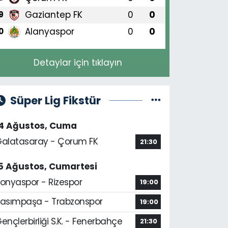
Gaziantep FK
0
0
9
Alanyaspor
0
0
0
Detaylar için tıklayın
Süper Lig Fikstür
14 Ağustos, Cuma
alatasaray - Çorum FK
21:30
5 Ağustos, Cumartesi
onyaspor - Rizespor
19:00
asımpaşa - Trabzonspor
19:00
ençlerbirliği S.K. - Fenerbahçe
21:30