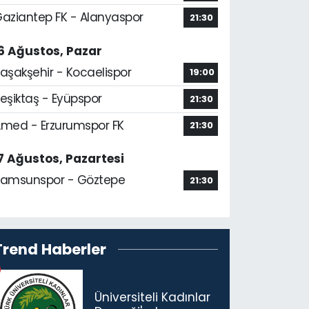
aziantep FK - Alanyaspor
21:30
6 Ağustos, Pazar
aşakşehir - Kocaelispor
19:00
eşiktaş - Eyüpspor
21:30
med - Erzurumspor FK
21:30
7 Ağustos, Pazartesi
amsunspor - Göztepe
21:30
Trend Haberler
Üniversiteli Kadınlar