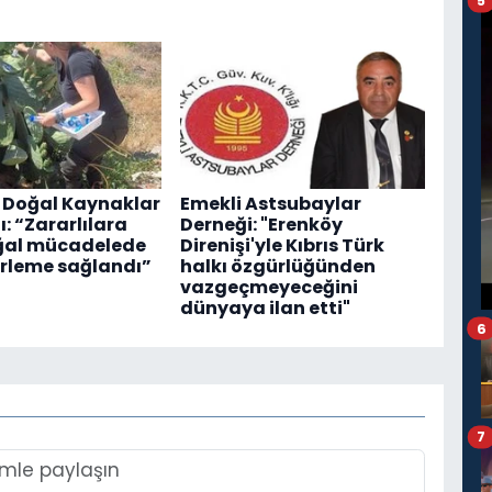
5
 Doğal Kaynaklar
Emekli Astsubaylar
: “Zararlılara
Derneği: "Erenköy
ğal mücadelede
Direnişi'yle Kıbrıs Türk
erleme sağlandı”
halkı özgürlüğünden
vazgeçmeyeceğini
dünyaya ilan etti"
6
7