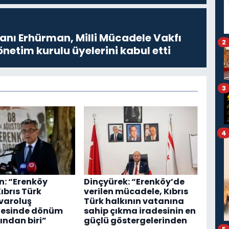
ı Erhürman, Milli Mücadele Vakfı
2
netim kurulu üyelerini kabul etti
3
4
: “Erenköy
Dinçyürek: “Erenköy’de
Kıbrıs Türk
verilen mücadele, Kıbrıs
 varoluş
Türk halkının vatanına
esinde dönüm
sahip çıkma iradesinin en
ından biri”
güçlü göstergelerinden