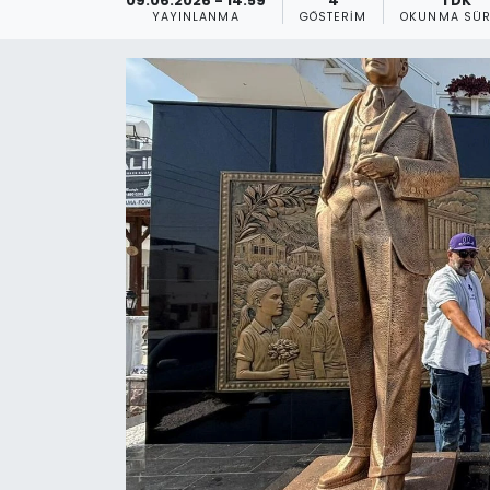
09.06.2026 - 14:59
4
1 DK
YAYINLANMA
GÖSTERIM
OKUNMA SÜR
Gündem
KKTC
KKTC YEREL SEÇİM 2018
Kültür Sanat
Magazin
Moda
Nöbetçi Eczaneler
Otomobil Dünyası
Politika