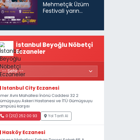
Mehmetçik Üzüm
Festivali yarın
başlıyor
İstanbul Beyoğlu Nöbetçi
Eczaneler
Istanbul City Eczanesi
mer Avni Mahallesi İnönü Caddesi 32 2
ümüşsuyu Askeri Hastanesi ve İTÜ Gümüşsuyu
ampüsü karşısı
0 (212) 252 00 93
Yol Tarifi Al
Hasköy Eczanesi
iripaşa Mahallesi Şaban Deresi Sokak 65 A