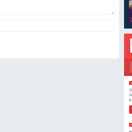
Ö
G
K
P