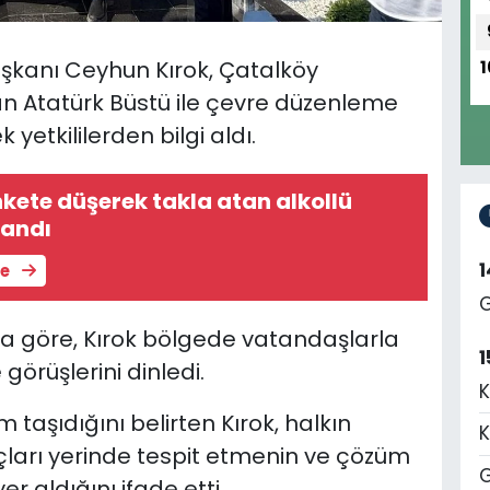
şkanı Ceyhun Kırok, Çatalköy
1
Atatürk Büstü ile çevre düzenleme
yetkililerden bilgi aldı.
kete düşerek takla atan alkollü
landı
le
G
a göre, Kırok bölgede vatandaşlarla
1
görüşlerini dinledi.
K
aşıdığını belirten Kırok, halkın
K
açları yerinde tespit etmenin ve çözüm
G
r aldığını ifade etti.