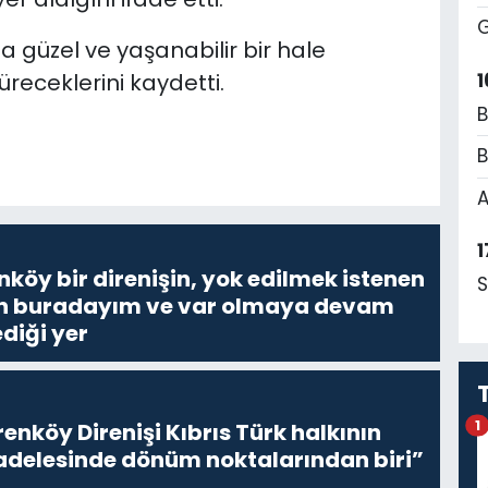
G
 güzel ve yaşanabilir bir hale
1
üreceklerini kaydetti.
B
B
A
1
nköy bir direnişin, yok edilmek istenen
S
Ben buradayım ve var olmaya devam
diği yer
1
enköy Direnişi Kıbrıs Türk halkının
delesinde dönüm noktalarından biri”