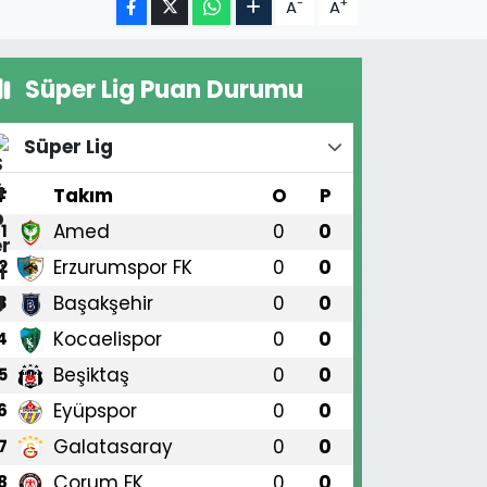
-
+
A
A
Süper Lig Puan Durumu
Süper Lig
#
Takım
O
P
Amed
0
0
1
Erzurumspor FK
0
0
2
Başakşehir
0
0
3
Kocaelispor
0
0
4
Beşiktaş
0
0
5
Eyüpspor
0
0
6
Galatasaray
0
0
7
Çorum FK
0
0
8