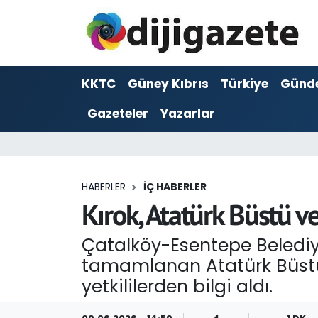
ADVERTORIAL
Hava Durumu
KKTC
Güney Kıbrıs
Türkiye
Günd
Dijigazete
Trafik Durumu
Gazeteler
Yazarlar
Dünya
Süper Lig Puan Durumu ve Fikstür
Eğitim
Tüm Manşetler
HABERLER
İÇ HABERLER
Ekonomi
Son Dakika Haberleri
Kırok, Atatürk Büstü v
Foto Galeri
Haber Arşivi
Çatalköy-Esentepe Belediy
tamamlanan Atatürk Büstü 
GEZİ
yetkililerden bilgi aldı.
Güncel