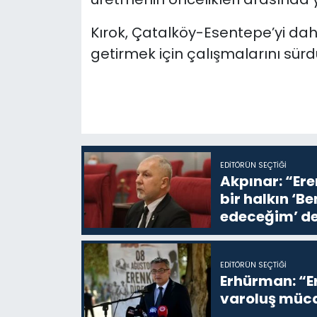
Kırok, Çatalköy-Esentepe’yi daha
getirmek için çalışmalarını sürd
EDITÖRÜN SEÇTIĞI
Akpınar: “Ere
bir halkın ‘
edeceğim’ de
EDITÖRÜN SEÇTIĞI
Erhürman: “Er
varoluş müca