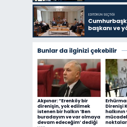
EDITÖRÜN SEÇTIĞI
Cumhurbaşkan
başkanı ve yö
Bunlar da ilginizi çekebilir
Akpınar: “Erenköy bir
Erhürman
direnişin, yok edilmek
Direnişi 
istenen bir halkın ‘Ben
halkının
buradayım ve var olmaya
mücadel
devam edeceğim’ dediği
noktalar