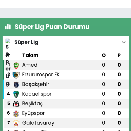
Süper Lig Puan Durumu
Süper Lig
#
Takım
O
P
Amed
0
0
1
Erzurumspor FK
0
0
2
Başakşehir
0
0
3
Kocaelispor
0
0
4
Beşiktaş
0
0
5
Eyüpspor
0
0
6
Galatasaray
0
0
7