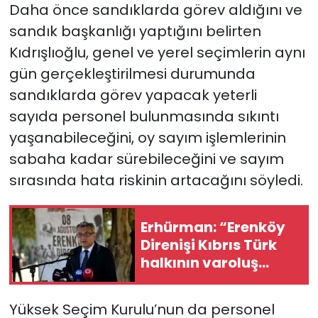
Daha önce sandıklarda görev aldığını ve
sandık başkanlığı yaptığını belirten
Kıdrışlıoğlu, genel ve yerel seçimlerin aynı
gün gerçekleştirilmesi durumunda
sandıklarda görev yapacak yeterli
sayıda personel bulunmasında sıkıntı
yaşanabileceğini, oy sayım işlemlerinin
sabaha kadar sürebileceğini ve sayım
sırasında hata riskinin artacağını söyledi.
Erhürman: “Erenköy
Direnişi Kıbrıs Türk
halkının varoluş
mücadelesinde
dönüm
Yüksek Seçim Kurulu’nun da personel
noktalarından biri”