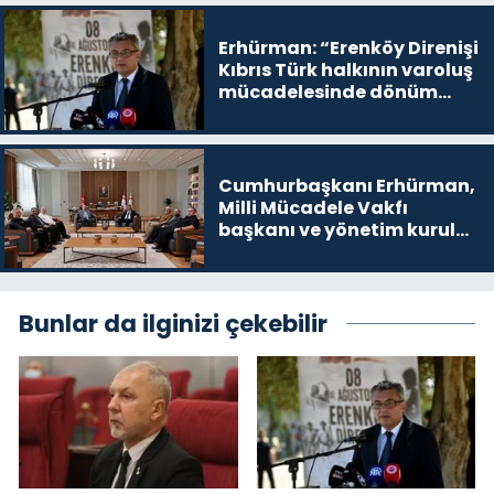
yer
Erhürman: “Erenköy Direnişi
Kıbrıs Türk halkının varoluş
mücadelesinde dönüm
noktalarından biri”
Cumhurbaşkanı Erhürman,
Milli Mücadele Vakfı
başkanı ve yönetim kurulu
üyelerini kabul etti
Bunlar da ilginizi çekebilir