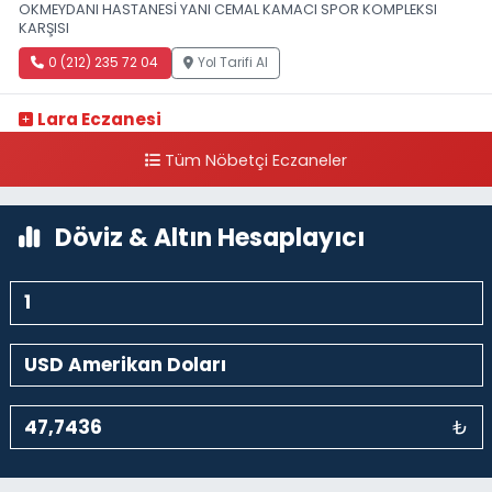
OKMEYDANI HASTANESİ YANI CEMAL KAMACI SPOR KOMPLEKSI
KARŞISI
0 (212) 235 72 04
Yol Tarifi Al
Lara Eczanesi
Cihangir Mahallesi Sıraselviler Caddesi 73 A TAKSİM İLK YARDIM
Tüm Nöbetçi Eczaneler
HASTANESİ KARŞISI
0 (212) 293 90 86
Yol Tarifi Al
Döviz & Altın Hesaplayıcı
₺