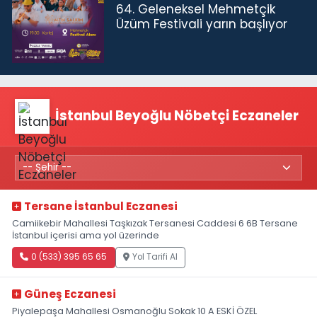
64. Geleneksel Mehmetçik
Üzüm Festivali yarın başlıyor
İstanbul Beyoğlu Nöbetçi Eczaneler
Tersane İstanbul Eczanesi
Camiikebir Mahallesi Taşkızak Tersanesi Caddesi 6 6B Tersane
İstanbul içerisi ama yol üzerinde
0 (533) 395 65 65
Yol Tarifi Al
Güneş Eczanesi
Piyalepaşa Mahallesi Osmanoğlu Sokak 10 A ESKİ ÖZEL