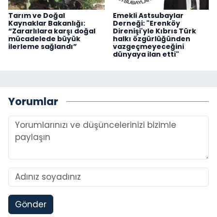
Tarım ve Doğal
Emekli Astsubaylar
Kaynaklar Bakanlığı:
Derneği: "Erenköy
“Zararlılara karşı doğal
Direnişi'yle Kıbrıs Türk
mücadelede büyük
halkı özgürlüğünden
ilerleme sağlandı”
vazgeçmeyeceğini
dünyaya ilan etti"
Yorumlar
Gönder