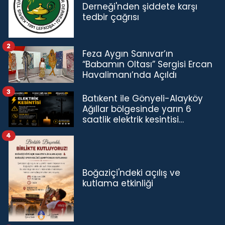
Derneği'nden şiddete karşı
tedbir çağrısı
2
Feza Aygın Sanıvar’ın
“Babamın Oltası” Sergisi Ercan
Havalimanı’nda Açıldı
3
Batıkent ile Gönyeli-Alayköy
Ağıllar bölgesinde yarın 6
saatlik elektrik kesintisi…
4
Boğaziçi'ndeki açılış ve
kutlama etkinliği