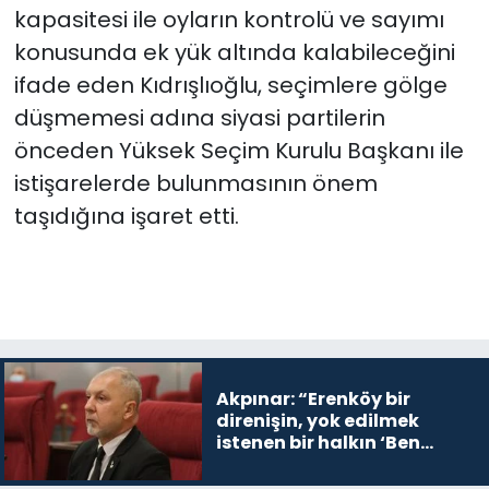
kapasitesi ile oyların kontrolü ve sayımı
konusunda ek yük altında kalabileceğini
ifade eden Kıdrışlıoğlu, seçimlere gölge
düşmemesi adına siyasi partilerin
önceden Yüksek Seçim Kurulu Başkanı ile
istişarelerde bulunmasının önem
taşıdığına işaret etti.
Akpınar: “Erenköy bir
direnişin, yok edilmek
istenen bir halkın ‘Ben
buradayım ve var olmaya
devam edeceğim’ dediği