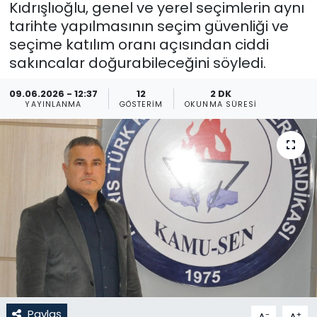
Kıdrışlıoğlu, genel ve yerel seçimlerin aynı
tarihte yapılmasının seçim güvenliği ve
Gündem
seçime katılım oranı açısından ciddi
KKTC
sakıncalar doğurabileceğini söyledi.
09.06.2026 - 12:37
12
2 DK
KKTC YEREL SEÇİM 2018
YAYINLANMA
GÖSTERIM
OKUNMA SÜRESI
Kültür Sanat
Magazin
Moda
Nöbetçi Eczaneler
Otomobil Dünyası
Politika
Paylaş
-
+
A
A