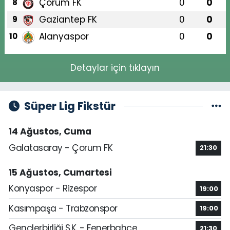
Çorum FK
0
0
8
Gaziantep FK
0
0
9
Alanyaspor
0
0
10
Detaylar için tıklayın
Süper Lig Fikstür
14 Ağustos, Cuma
Galatasaray - Çorum FK
21:30
15 Ağustos, Cumartesi
Konyaspor - Rizespor
19:00
Kasımpaşa - Trabzonspor
19:00
Gençlerbirliği S.K. - Fenerbahçe
21:30