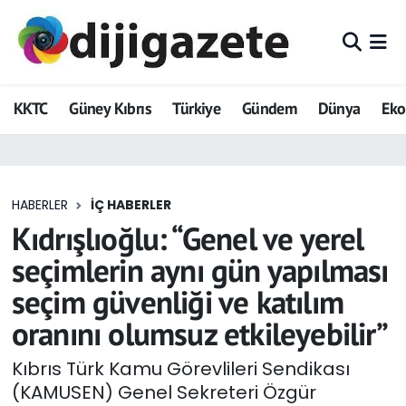
ADVERTORIAL
Hava Durumu
KKTC
Güney Kıbrıs
Türkiye
Gündem
Dünya
Ek
Dijigazete
Trafik Durumu
Dünya
Süper Lig Puan Durumu ve Fikstür
HABERLER
İÇ HABERLER
Eğitim
Tüm Manşetler
Kıdrışlıoğlu: “Genel ve yerel
Ekonomi
Son Dakika Haberleri
seçimlerin aynı gün yapılması
seçim güvenliği ve katılım
Foto Galeri
Haber Arşivi
oranını olumsuz etkileyebilir”
GEZİ
Kıbrıs Türk Kamu Görevlileri Sendikası
(KAMUSEN) Genel Sekreteri Özgür
Güncel