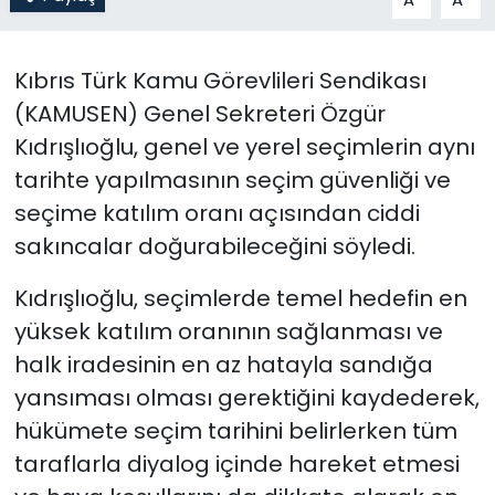
SAĞLIK
Kıbrıs Türk Kamu Görevlileri Sendikası
Spor
(KAMUSEN) Genel Sekreteri Özgür
Kıdrışlıoğlu, genel ve yerel seçimlerin aynı
Teknoloji
tarihte yapılmasının seçim güvenliği ve
seçime katılım oranı açısından ciddi
TÜRKiYE
sakıncalar doğurabileceğini söyledi.
Video Galeri
Kıdrışlıoğlu, seçimlerde temel hedefin en
yüksek katılım oranının sağlanması ve
YAŞAM
halk iradesinin en az hatayla sandığa
Yazarlar
yansıması olması gerektiğini kaydederek,
hükümete seçim tarihini belirlerken tüm
taraflarla diyalog içinde hareket etmesi