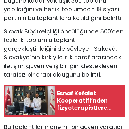
bugüne kadar yaklaşık 350 toplantı
yapıldığını ve her iki toplumdan 18 siyasi
partinin bu toplantılara katıldığını belirtti.
Slovak Büyükelçiliği öncülüğünde 500’den
fazla iki toplumlu toplantı
gerçekleştirildiğini de söyleyen Saková,
Slovakya’nın kırk yıldır iki taraf arasındaki
iletişim, güven ve iş birliğini destekleyen
tarafsız bir aracı olduğunu belirtti.
Esnaf Kefalet
Kooperatifi’nden
fizyoterapistlere
yatırım destek
kredisi
Bu toplantıların önemli bir güven yaratıcı