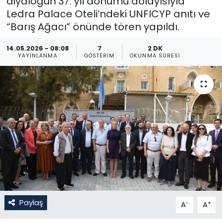
diyaloğun 37. yıl dönümü dolayısıyla
Ledra Palace Oteli’ndeki UNFICYP anıtı ve
Gündem
“Barış Ağacı” önünde tören yapıldı.
KKTC
14.05.2026 - 08:08
7
2 DK
YAYINLANMA
GÖSTERIM
OKUNMA SÜRESI
KKTC YEREL SEÇİM 2018
Kültür Sanat
Magazin
Moda
Nöbetçi Eczaneler
Otomobil Dünyası
Paylaş
-
+
A
A
Politika