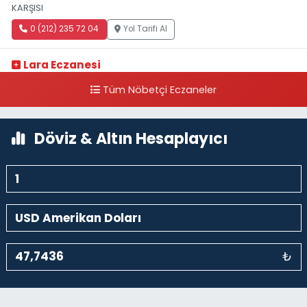
KARŞISI
0 (212) 235 72 04
Yol Tarifi Al
Lara Eczanesi
Cihangir Mahallesi Sıraselviler Caddesi 73 A TAKSİM İLK YARDIM
Tüm Nöbetçi Eczaneler
HASTANESİ KARŞISI
0 (212) 293 90 86
Yol Tarifi Al
Döviz & Altın Hesaplayıcı
₺