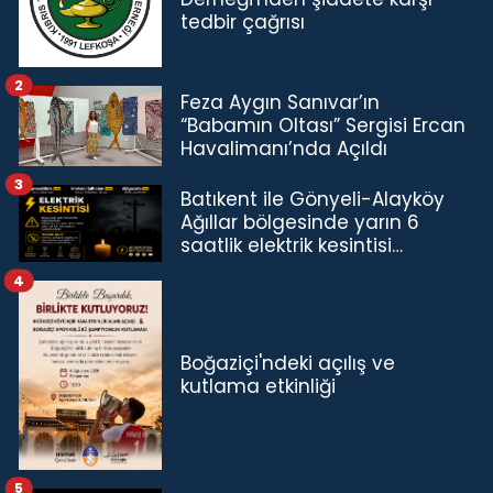
tedbir çağrısı
2
Feza Aygın Sanıvar’ın
“Babamın Oltası” Sergisi Ercan
Havalimanı’nda Açıldı
3
Batıkent ile Gönyeli-Alayköy
Ağıllar bölgesinde yarın 6
saatlik elektrik kesintisi…
4
Boğaziçi'ndeki açılış ve
kutlama etkinliği
5