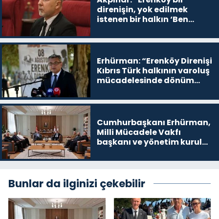
direnişin, yok edilmek
istenen bir halkın ‘Ben
buradayım ve var olmaya
devam edeceğim’ dediği
yer
Erhürman: “Erenköy Direnişi
Kıbrıs Türk halkının varoluş
mücadelesinde dönüm
noktalarından biri”
Cumhurbaşkanı Erhürman,
Milli Mücadele Vakfı
başkanı ve yönetim kurulu
üyelerini kabul etti
Bunlar da ilginizi çekebilir