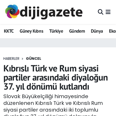
ADVERTORIAL
Hava Durumu
KKTC
Güney Kıbrıs
Türkiye
Gündem
Dünya
Ek
Dijigazete
Trafik Durumu
Dünya
Süper Lig Puan Durumu ve Fikstür
HABERLER
GÜNCEL
Eğitim
Tüm Manşetler
Kıbrıslı Türk ve Rum siyasi
Ekonomi
Son Dakika Haberleri
partiler arasındaki diyaloğun
37. yıl dönümü kutlandı
Foto Galeri
Haber Arşivi
Slovak Büyükelçiliği himayesinde
GEZİ
düzenlenen Kıbrıslı Türk ve Kıbrıslı Rum
siyasi partiler arasındaki iki toplumlu
Güncel