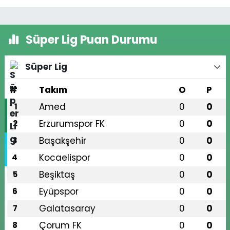
Süper Lig Puan Durumu
Süper Lig
#
Takım
O
P
Amed
0
0
1
Erzurumspor FK
0
0
2
Başakşehir
0
0
3
Kocaelispor
0
0
4
Beşiktaş
0
0
5
Eyüpspor
0
0
6
Galatasaray
0
0
7
Çorum FK
0
0
8