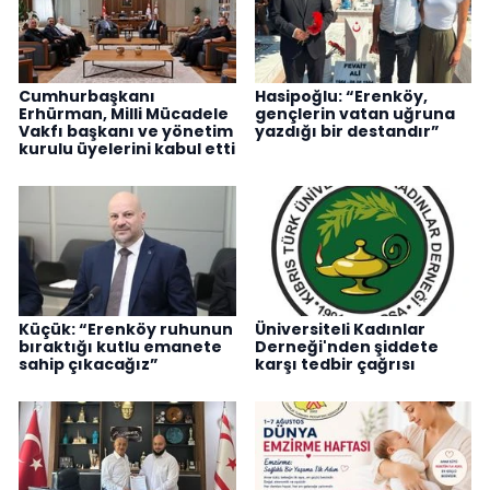
Cumhurbaşkanı
Hasipoğlu: “Erenköy,
Erhürman, Milli Mücadele
gençlerin vatan uğruna
Vakfı başkanı ve yönetim
yazdığı bir destandır”
kurulu üyelerini kabul etti
Küçük: “Erenköy ruhunun
Üniversiteli Kadınlar
bıraktığı kutlu emanete
Derneği'nden şiddete
sahip çıkacağız”
karşı tedbir çağrısı