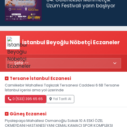
Üzüm Festivali yarın başlıyor
İstanbul Beyoğlu Nöbetçi Eczaneler
Tersane İstanbul Eczanesi
Camiikebir Mahallesi Taşkızak Tersanesi Caddesi 6 6B Tersane
İstanbul içerisi ama yol üzerinde
0 (533) 395 65 65
Yol Tarifi Al
Güneş Eczanesi
Piyalepaşa Mahallesi Osmanoğlu Sokak 10 A ESKİ ÖZEL
OKMEYDANI HASTANESİ YANI CEMAL KAMACI SPOR KOMPLEKSI