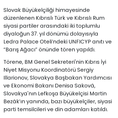
Slovak Büyükelçiliği himayesinde
SAĞLIK
düzenlenen Kıbrıslı Türk ve Kıbrıslı Rum
siyasi partiler arasındaki iki toplumlu
Spor
diyaloğun 37. yıl dönümü dolayısıyla
Teknoloji
Ledra Palace Oteli’ndeki UNFICYP anıtı ve
“Barış Ağacı” önünde tören yapıldı.
TÜRKiYE
Törene, BM Genel Sekreteri'nin Kıbrıs İyi
Video Galeri
Niyet Misyonu Koordinatörü Sergiy
Illarionov, Slovakya Başbakan Yardımcısı
YAŞAM
ve Ekonomi Bakanı Denisa Saková,
Yazarlar
Slovakya'nın Lefkoşa Büyükelçisi Martin
Bezák’ın yanında, bazı büyükelçiler, siyasi
parti temsilcileri ve din adamları katıldı.