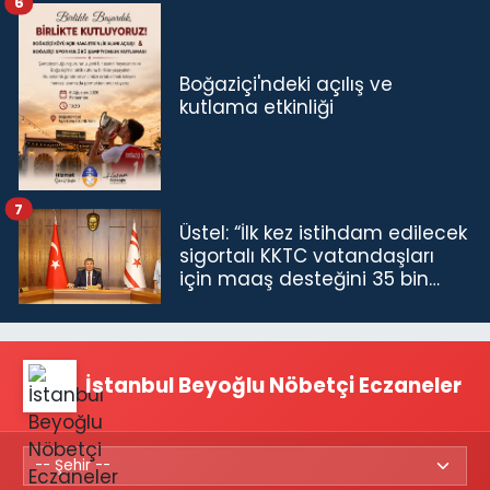
6
Boğaziçi'ndeki açılış ve
kutlama etkinliği
7
Üstel: “İlk kez istihdam edilecek
sigortalı KKTC vatandaşları
için maaş desteğini 35 bin
TL'ye çıkardık”
İstanbul Beyoğlu Nöbetçi Eczaneler