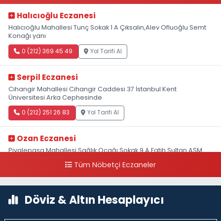
Halıcıoğlu Eczanesi
Halıcıoğlu Mahallesi Tunç Sokak 1 A Çıksalın,Alev Ofluoğlu Semt
Konağı yanı
0 (212) 369 45 49
Yol Tarifi Al
Serpil Eczanesi
Cihangir Mahallesi Cihangir Caddesi 37 İstanbul Kent
Üniversitesi Arka Cephesinde
0 (212) 251 26 83
Yol Tarifi Al
Ozan Eczanesi
Piyalepaşa Mahallesi Sağlık Ocağı Sokak 9 A Fatih Sultan ASM
Yanı
Tüm Nöbetçi Eczaneler
0 (212) 297 30 13
Yol Tarifi Al
Döviz & Altın Hesaplayıcı