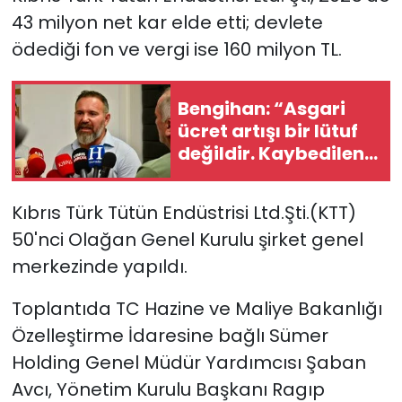
43 milyon net kar elde etti; devlete
SAĞLIK
ödediği fon ve vergi ise 160 milyon TL.
Spor
Bengihan: “Asgari
ücret artışı bir lütuf
Teknoloji
değildir. Kaybedilen
alım gücünün yerine
TÜRKiYE
konmasıdır”
Kıbrıs Türk Tütün Endüstrisi Ltd.Şti.(KTT)
Video Galeri
50'nci Olağan Genel Kurulu şirket genel
merkezinde yapıldı.
YAŞAM
Toplantıda TC Hazine ve Maliye Bakanlığı
Yazarlar
Özelleştirme İdaresine bağlı Sümer
Holding Genel Müdür Yardımcısı Şaban
Avcı, Yönetim Kurulu Başkanı Ragıp