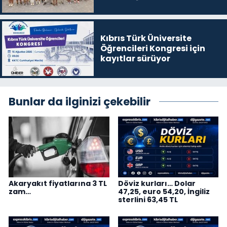
Kıbrıs Türk Üniversite
Öğrencileri Kongresi için
kayıtlar sürüyor
Bunlar da ilginizi çekebilir
Akaryakıt fiyatlarına 3 TL
Döviz kurları… Dolar
zam…
47,25, euro 54,20, İngiliz
sterlini 63,45 TL