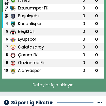
Amed
0
0
1
Erzurumspor FK
0
0
2
Başakşehir
0
0
3
Kocaelispor
0
0
4
Beşiktaş
0
0
5
Eyüpspor
0
0
6
Galatasaray
0
0
7
Çorum FK
0
0
8
Gaziantep FK
0
0
9
Alanyaspor
0
0
10
Detaylar için tıklayın
Süper Lig Fikstür