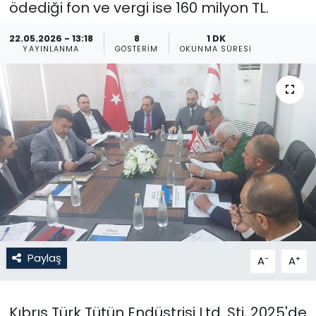
ödediği fon ve vergi ise 160 milyon TL.
Gündem
22.05.2026 - 13:18
8
1 DK
YAYINLANMA
GÖSTERIM
OKUNMA SÜRESI
KKTC
KKTC YEREL SEÇİM 2018
Kültür Sanat
Magazin
Moda
Nöbetçi Eczaneler
Paylaş
-
+
A
A
Otomobil Dünyası
Kıbrıs Türk Tütün Endüstrisi Ltd. Şti, 2025'de
Politika