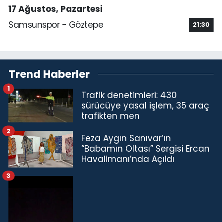
17 Ağustos, Pazartesi
Samsunspor - Göztepe
21:30
Trend Haberler
1
Trafik denetimleri: 430
sürücüye yasal işlem, 35 araç
trafikten men
2
Feza Aygın Sanıvar’ın
“Babamın Oltası” Sergisi Ercan
Havalimanı’nda Açıldı
3