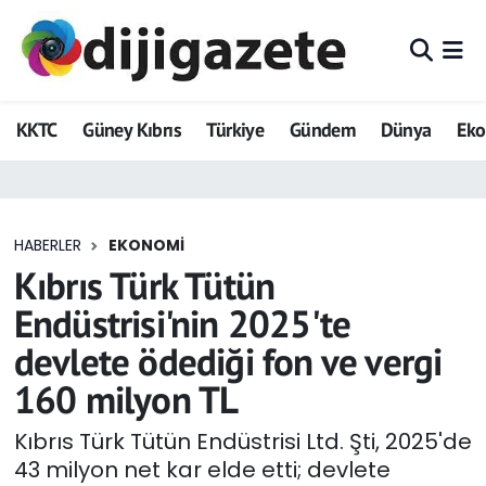
ADVERTORIAL
Hava Durumu
KKTC
Güney Kıbrıs
Türkiye
Gündem
Dünya
Ek
Dijigazete
Trafik Durumu
Dünya
Süper Lig Puan Durumu ve Fikstür
HABERLER
EKONOMI
Eğitim
Tüm Manşetler
Kıbrıs Türk Tütün
Ekonomi
Son Dakika Haberleri
Endüstrisi'nin 2025'te
devlete ödediği fon ve vergi
Foto Galeri
Haber Arşivi
160 milyon TL
GEZİ
Kıbrıs Türk Tütün Endüstrisi Ltd. Şti, 2025'de
43 milyon net kar elde etti; devlete
Güncel