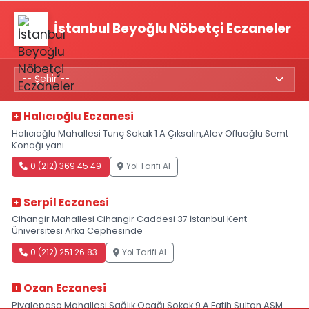
İstanbul Beyoğlu Nöbetçi Eczaneler
Halıcıoğlu Eczanesi
Halıcıoğlu Mahallesi Tunç Sokak 1 A Çıksalın,Alev Ofluoğlu Semt
Konağı yanı
0 (212) 369 45 49
Yol Tarifi Al
Serpil Eczanesi
Cihangir Mahallesi Cihangir Caddesi 37 İstanbul Kent
Üniversitesi Arka Cephesinde
0 (212) 251 26 83
Yol Tarifi Al
Ozan Eczanesi
Piyalepaşa Mahallesi Sağlık Ocağı Sokak 9 A Fatih Sultan ASM