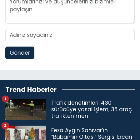
Gönder
Trend Haberler
1
Trafik denetimleri: 430
sürücüye yasal işlem, 35 araç
trafikten men
2
Feza Aygın Sanıvar’ın
“Babamın Oltası” Sergisi Ercan