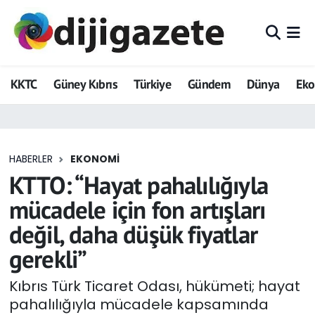
ADVERTORIAL
Hava Durumu
KKTC
Güney Kıbrıs
Türkiye
Gündem
Dünya
Ek
Dijigazete
Trafik Durumu
Dünya
Süper Lig Puan Durumu ve Fikstür
HABERLER
EKONOMI
Eğitim
Tüm Manşetler
KTTO: “Hayat pahalılığıyla
Ekonomi
Son Dakika Haberleri
mücadele için fon artışları
değil, daha düşük fiyatlar
Foto Galeri
Haber Arşivi
gerekli”
GEZİ
Kıbrıs Türk Ticaret Odası, hükümeti; hayat
pahalılığıyla mücadele kapsamında
Güncel