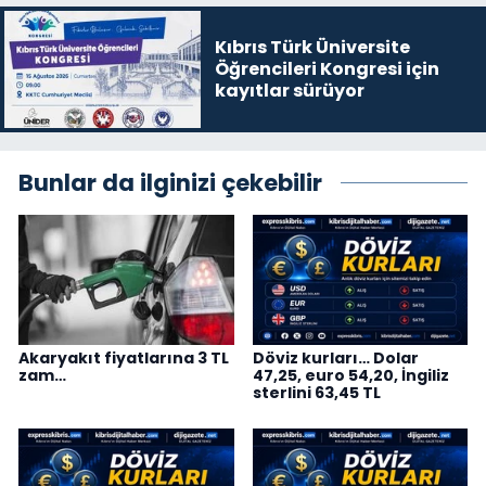
Kıbrıs Türk Üniversite
Öğrencileri Kongresi için
kayıtlar sürüyor
Bunlar da ilginizi çekebilir
Akaryakıt fiyatlarına 3 TL
Döviz kurları… Dolar
zam…
47,25, euro 54,20, İngiliz
sterlini 63,45 TL