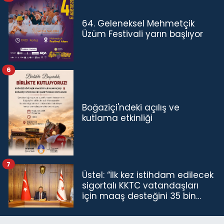
64. Geleneksel Mehmetçik
Üzüm Festivali yarın başlıyor
6
Boğaziçi'ndeki açılış ve
kutlama etkinliği
7
Üstel: “İlk kez istihdam edilecek
sigortalı KKTC vatandaşları
için maaş desteğini 35 bin
TL'ye çıkardık”