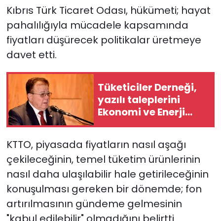
Kıbrıs Türk Ticaret Odası, hükümeti; hayat
SAĞLIK
pahalılığıyla mücadele kapsamında
fiyatları düşürecek politikalar üretmeye
Spor
davet etti.
Teknoloji
Tüketiciler Derneği,
yazılı taleplerini
TÜRKiYE
Ekonomi ve Enerji
Bakanlığı’na iletti
Video Galeri
KTTO, piyasada fiyatların nasıl aşağı
YAŞAM
çekileceğinin, temel tüketim ürünlerinin
nasıl daha ulaşılabilir hale getirileceğinin
Yazarlar
konuşulması gereken bir dönemde; fon
artırılmasının gündeme gelmesinin
"kabul edilebilir" olmadığını belirtti.