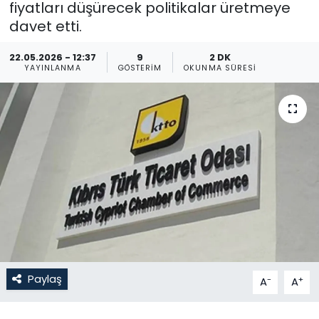
fiyatları düşürecek politikalar üretmeye
davet etti.
Gündem
22.05.2026 - 12:37
9
2 DK
KKTC
YAYINLANMA
GÖSTERIM
OKUNMA SÜRESI
KKTC YEREL SEÇİM 2018
Kültür Sanat
Magazin
Moda
Nöbetçi Eczaneler
Otomobil Dünyası
Paylaş
-
+
A
A
Politika