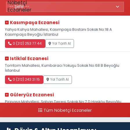
Kasımpaşa Eczanesi
Yahya Kahya Mahallesi, Kasımpaşa Bostanı Sokak No:18 A
Kasımpaşa Beyoğlu İstanbul
0 (212) 253 77 44
Yol Tarifi Al
Istiklal Eczanesi
Tomtom Mahallesi, Kumbaracı Yokuşu Sokak No:68 B Beyoğlu
İstanbul
0 (212) 243 21 15
Yol Tarifi Al
Güleryüz Eczanesi
Piripaşa Mahallesi, Şaban Deresi Sokak No:7 D Hasköy Beyoğlu
İstanbul
Tüm Nöbetçi Eczaneler
0 (212) 369 95 85
Yol Tarifi Al