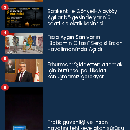
TL'ye çıkardık”
3
Batıkent ile Gönyeli-Alayköy
Ağıllar bölgesinde yarın 6
saatlik elektrik kesintisi…
4
Feza Aygın Sanıvar’ın
“Babamın Oltası” Sergisi Ercan
Havalimanı’nda Açıldı
5
Erhürman: “Şiddetten arınmak
için bütünsel politikaları
konuşmamız gerekiyor”
6
Trafik güvenliği ve insan
hayatını tehlikeye atan sürücü