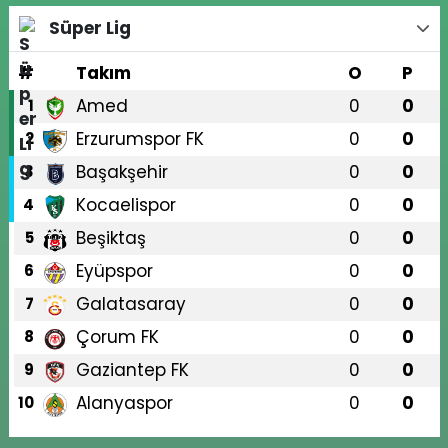
Süper Lig
#
Takım
O
P
Amed
0
0
1
Erzurumspor FK
0
0
2
Başakşehir
0
0
3
Kocaelispor
0
0
4
Beşiktaş
0
0
5
Eyüpspor
0
0
6
Galatasaray
0
0
7
Çorum FK
0
0
8
Gaziantep FK
0
0
9
Alanyaspor
0
0
10