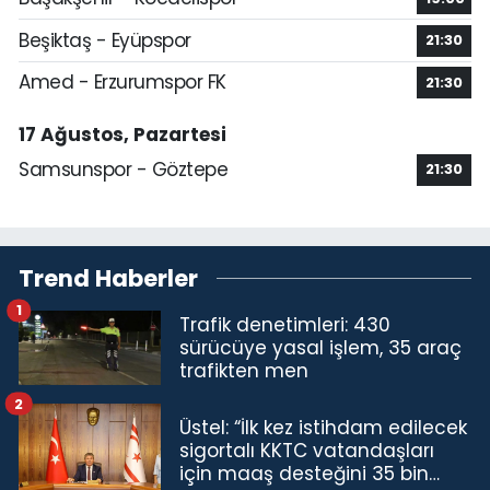
Beşiktaş - Eyüpspor
21:30
Amed - Erzurumspor FK
21:30
17 Ağustos, Pazartesi
Samsunspor - Göztepe
21:30
Trend Haberler
1
Trafik denetimleri: 430
sürücüye yasal işlem, 35 araç
trafikten men
2
Üstel: “İlk kez istihdam edilecek
sigortalı KKTC vatandaşları
için maaş desteğini 35 bin