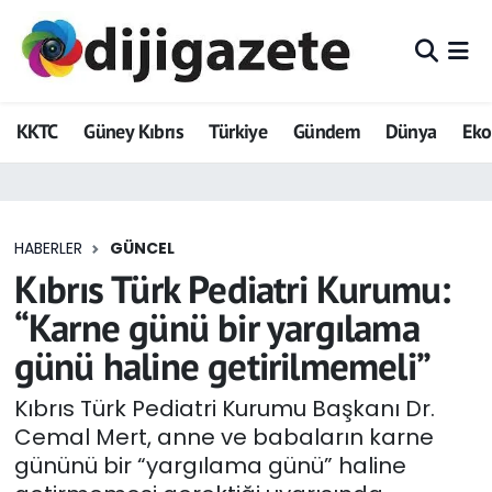
ADVERTORIAL
Hava Durumu
KKTC
Güney Kıbrıs
Türkiye
Gündem
Dünya
Ek
Dijigazete
Trafik Durumu
Dünya
Süper Lig Puan Durumu ve Fikstür
HABERLER
GÜNCEL
Eğitim
Tüm Manşetler
Kıbrıs Türk Pediatri Kurumu:
Ekonomi
Son Dakika Haberleri
“Karne günü bir yargılama
günü haline getirilmemeli”
Foto Galeri
Haber Arşivi
Kıbrıs Türk Pediatri Kurumu Başkanı Dr.
GEZİ
Cemal Mert, anne ve babaların karne
gününü bir “yargılama günü” haline
Güncel