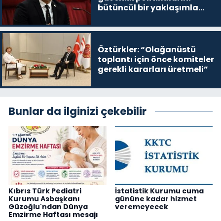
bütüncül bir yaklaşımla
yeniden değerlendirmesi
gerekiyor”
Öztürkler: “Olağanüstü
toplantı için önce komiteler
gerekli kararları üretmeli”
Bunlar da ilginizi çekebilir
Kıbrıs Türk Pediatri
İstatistik Kurumu cuma
Kurumu Asbaşkanı
gününe kadar hizmet
Güzoğlu'ndan Dünya
veremeyecek
Emzirme Haftası mesajı