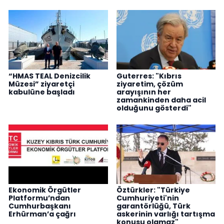
“HMAS TEAL Denizcilik
Guterres: "Kıbrıs
Müzesi” ziyaretçi
ziyaretim, çözüm
kabulüne başladı
arayışının her
zamankinden daha acil
olduğunu gösterdi"
Ekonomik Örgütler
Öztürkler: "Türkiye
Platformu’ndan
Cumhuriyeti'nin
Cumhurbaşkanı
garantörlüğü, Türk
Erhürman’a çağrı
askerinin varlığı tartışma
konusu olamaz"