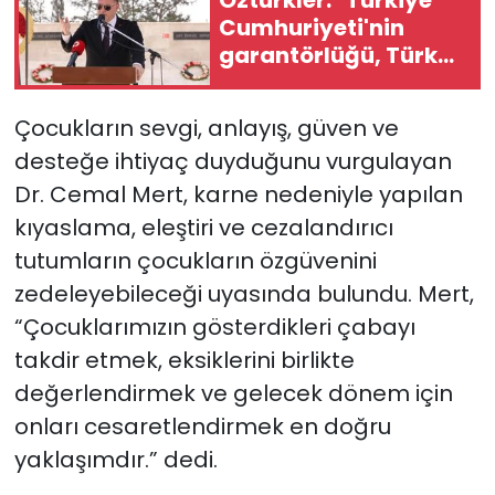
Cumhuriyeti'nin
garantörlüğü, Türk
askerinin varlığı
tartışma konusu
Çocukların sevgi, anlayış, güven ve
olamaz"
desteğe ihtiyaç duyduğunu vurgulayan
Dr. Cemal Mert, karne nedeniyle yapılan
kıyaslama, eleştiri ve cezalandırıcı
tutumların çocukların özgüvenini
zedeleyebileceği uyasında bulundu. Mert,
“Çocuklarımızın gösterdikleri çabayı
takdir etmek, eksiklerini birlikte
değerlendirmek ve gelecek dönem için
onları cesaretlendirmek en doğru
yaklaşımdır.” dedi.