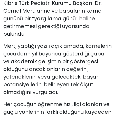
Kıbrıs Türk Pediatri Kurumu Başkanı Dr.
Cemal Mert, anne ve babaların karne
SAĞLIK
gününü bir “yargılama günü” haline
Spor
getirmemesi gerektiği uyarısında
bulundu.
Teknoloji
Mert, yaptığı yazılı açıklamada, karnelerin
TÜRKiYE
çocukların yıl boyunca gösterdiği çaba
ve akademik gelişimin bir göstergesi
Video Galeri
olduğunu ancak onların değerini,
yeteneklerini veya gelecekteki başarı
YAŞAM
potansiyellerini belirleyen tek ölçüt
Yazarlar
olmadığını vurguladı.
Her çocuğun öğrenme hızı, ilgi alanları ve
güçlü yönlerinin farklı olduğunu kaydeden