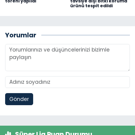
töreni yapıldı
tavsiye dışı bitki koruma
ürünü tespit edildi
Yorumlar
Gönder
Süper Lig Puan Durumu