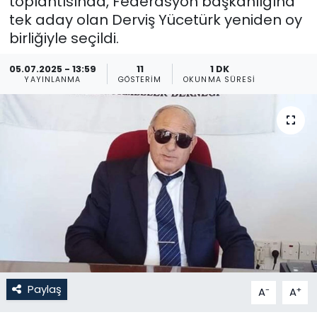
toplantısında, Federasyon başkanlığına
tek aday olan Derviş Yücetürk yeniden oy
Gündem
birliğiyle seçildi.
KKTC
05.07.2025 - 13:59
11
1 DK
YAYINLANMA
GÖSTERIM
OKUNMA SÜRESI
KKTC YEREL SEÇİM 2018
Kültür Sanat
Magazin
Moda
Nöbetçi Eczaneler
Otomobil Dünyası
Paylaş
-
+
A
A
Politika