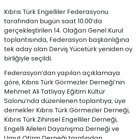
Kıbrıs Türk Engelliler Federasyonu
SAĞLIK
tarafından bugün saat 10.00’da
gerçekleştirilen 14. Olağan Genel Kurul
Spor
toplantısında, Federasyon başkanlığına
Teknoloji
tek aday olan Derviş Yücetürk yeniden oy
birliğiyle seçildi.
TÜRKiYE
Federasyon’dan yapılan açıklamaya
Video Galeri
göre, Kıbrıs Türk Görmezler Derneği’nin
Mehmet Ali Tatlıyay Eğitim Kültür
YAŞAM
Salonu’nda düzenlenen toplantıya; üye
Yazarlar
dernekler Kıbrıs Türk Görmezler Derneği,
Kıbrıs Türk Zihinsel Engelliler Derneği,
Engelli Aileleri Dayanışma Derneği ve
Umut Otizm Derneği tarafından