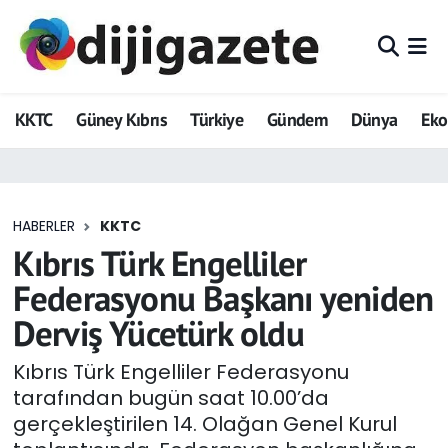
ADVERTORIAL
Hava Durumu
KKTC
Güney Kıbrıs
Türkiye
Gündem
Dünya
Ek
Dijigazete
Trafik Durumu
Dünya
Süper Lig Puan Durumu ve Fikstür
HABERLER
KKTC
Eğitim
Tüm Manşetler
Kıbrıs Türk Engelliler
Ekonomi
Son Dakika Haberleri
Federasyonu Başkanı yeniden
Derviş Yücetürk oldu
Foto Galeri
Haber Arşivi
Kıbrıs Türk Engelliler Federasyonu
GEZİ
tarafından bugün saat 10.00’da
gerçekleştirilen 14. Olağan Genel Kurul
Güncel