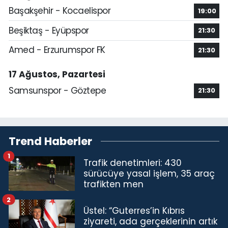
Başakşehir - Kocaelispor
19:00
Beşiktaş - Eyüpspor
21:30
Amed - Erzurumspor FK
21:30
17 Ağustos, Pazartesi
Samsunspor - Göztepe
21:30
Trend Haberler
1
Trafik denetimleri: 430
sürücüye yasal işlem, 35 araç
trafikten men
2
Üstel: “Guterres’in Kıbrıs
ziyareti, ada gerçeklerinin artık