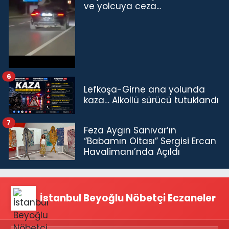
ve yolcuya ceza...
6
Lefkoşa-Girne ana yolunda
kaza… Alkollü sürücü tutuklandı
7
Feza Aygın Sanıvar’ın
“Babamın Oltası” Sergisi Ercan
Havalimanı’nda Açıldı
İstanbul Beyoğlu Nöbetçi Eczaneler