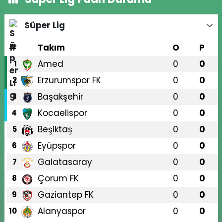
Süper Lig
#
Takım
O
P
Amed
0
0
1
Erzurumspor FK
0
0
2
Başakşehir
0
0
3
Kocaelispor
0
0
4
Beşiktaş
0
0
5
Eyüpspor
0
0
6
Galatasaray
0
0
7
Çorum FK
0
0
8
Gaziantep FK
0
0
9
Alanyaspor
0
0
10