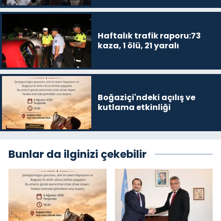
Haftalık trafik raporu:73
kaza, 1 ölü, 21 yaralı
Boğaziçi'ndeki açılış ve
kutlama etkinliği
Bunlar da ilginizi çekebilir