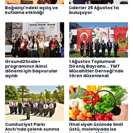
Boğaziçi'ndeki açılış ve
Liderler 26 Ağustos'ta
kutlama etkinliği
buluşuyor
Ground2Scale+
1 Ağustos Toplumsal
programının ikinci
Direniş Bayramı... TMT
dönemi için başvurular
Mücahitler Derneği’nde
açıldı
tören düzenlendi
Cumhuriyet Parkı
İthal siyah üzümde limit
Anıtı’nda çelenk sunma
üstü, molehiyada ise