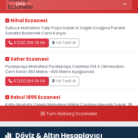
Nihal Eczanesi
Sütlüce Mahallesi Talip Paşa Sokak 14 Sağlık Ocağına Paralel
Sokakta Bademlik Cami Karşısı
0 (212) 255 78 99
Yol Tarifi Al
Seher Eczanesi
Piyalepaşa Mahallesi Piyalepaşa Caddesi 104 A Okmeydanı
Cem Evinin 350 Metre -400 Metre Aşağısında
0 (212) 254 36 04
Yol Tarifi Al
Rebul 1895 Eczanesi
Katip Mustafa Çelebi Mahallesi İstiklal Caddesi Meşelik Sokak, 3B
Akbank Sanat karşısı, Fransız Konsolosluğu Çaprazı
Tüm Nöbetçi Eczaneler
0 (212) 243 69 36
Yol Tarifi Al
Döviz & Altın Hesaplayıcı