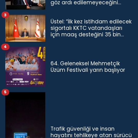
göz ardı edilemeyeceğini
göstermiştir”
3
Üstel: “İlk kez istihdam edilecek
sigortalı KKTC vatandaşları
için maaş desteğini 35 bin
TL'ye çıkardık”
4
64. Geleneksel Mehmetçik
Üzüm Festivali yarın başlıyor
5
Trafik güvenliği ve insan
hayatını tehlikeye atan sürücü