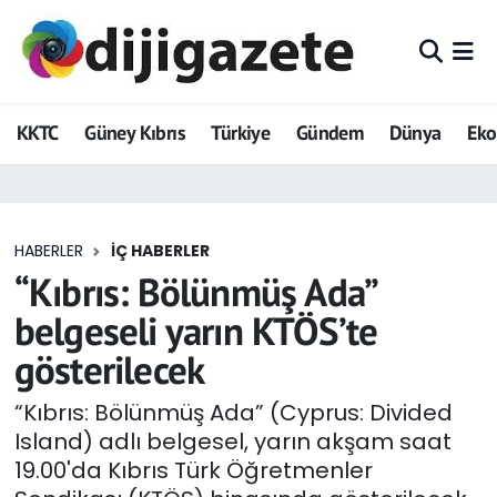
ADVERTORIAL
Hava Durumu
KKTC
Güney Kıbrıs
Türkiye
Gündem
Dünya
Ek
Dijigazete
Trafik Durumu
Dünya
Süper Lig Puan Durumu ve Fikstür
HABERLER
İÇ HABERLER
Eğitim
Tüm Manşetler
“Kıbrıs: Bölünmüş Ada”
Ekonomi
Son Dakika Haberleri
belgeseli yarın KTÖS’te
gösterilecek
Foto Galeri
Haber Arşivi
“Kıbrıs: Bölünmüş Ada” (Cyprus: Divided
GEZİ
Island) adlı belgesel, yarın akşam saat
19.00'da Kıbrıs Türk Öğretmenler
Güncel