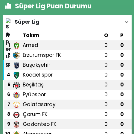
Süper Lig Puan Durumu
Süper Lig
#
Takım
O
P
Amed
0
0
1
Erzurumspor FK
0
0
2
Başakşehir
0
0
3
Kocaelispor
0
0
4
Beşiktaş
0
0
5
Eyüpspor
0
0
6
Galatasaray
0
0
7
Çorum FK
0
0
8
Gaziantep FK
0
0
9
10