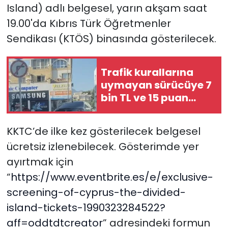
Island) adlı belgesel, yarın akşam saat
19.00'da Kıbrıs Türk Öğretmenler
SAĞLIK
Sendikası (KTÖS) binasında gösterilecek.
Spor
Trafik kurallarına
Teknoloji
uymayan sürücüye 7
bin TL ve 15 puan
TÜRKiYE
ceza…
Video Galeri
KKTC’de ilke kez gösterilecek belgesel
ücretsiz izlenebilecek. Gösterimde yer
YAŞAM
ayırtmak için
“
https://www.eventbrite.es/e/exclusive-
Yazarlar
screening-of-cyprus-the-divided-
island-tickets-1990323284522?
aff=oddtdtcreator
” adresindeki formun