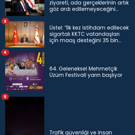
ziyareti, ada gerçeklerinin artık
göz ardı edilemeyeceğini
göstermiştir”
3
Üstel: “İlk kez istihdam edilecek
sigortalı KKTC vatandaşları
için maaş desteğini 35 bin
TL'ye çıkardık”
4
64. Geleneksel Mehmetçik
Üzüm Festivali yarın başlıyor
5
Trafik güvenliği ve insan