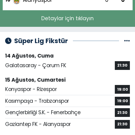
Alanyaspor
0
0
Detaylar için tıklayın
Süper Lig Fikstür
14 Ağustos, Cuma
Galatasaray - Çorum FK
21:30
15 Ağustos, Cumartesi
Konyaspor - Rizespor
19:00
Kasımpaşa - Trabzonspor
19:00
Gençlerbirliği S.K. - Fenerbahçe
21:30
Gaziantep FK - Alanyaspor
21:30