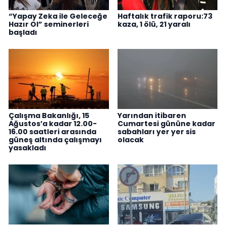
“Yapay Zeka ile Geleceğe
Haftalık trafik raporu:73
Hazır Ol” seminerleri
kaza, 1 ölü, 21 yaralı
başladı
Çalışma Bakanlığı, 15
Yarından itibaren
Ağustos’a kadar 12.00-
Cumartesi gününe kadar
16.00 saatleri arasında
sabahları yer yer sis
güneş altında çalışmayı
olacak
yasakladı