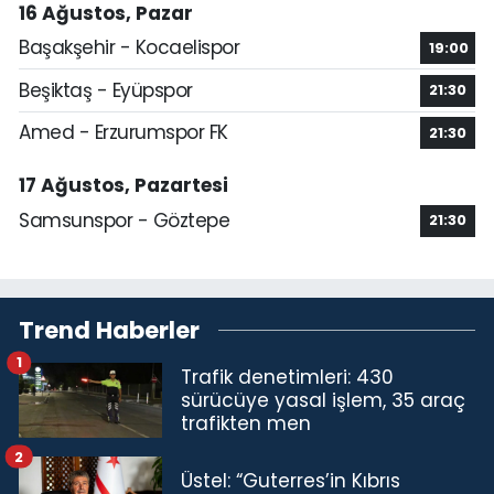
16 Ağustos, Pazar
Başakşehir - Kocaelispor
19:00
Beşiktaş - Eyüpspor
21:30
Amed - Erzurumspor FK
21:30
17 Ağustos, Pazartesi
Samsunspor - Göztepe
21:30
Trend Haberler
1
Trafik denetimleri: 430
sürücüye yasal işlem, 35 araç
trafikten men
2
Üstel: “Guterres’in Kıbrıs