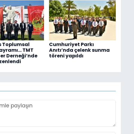
s Toplumsal
Cumhuriyet Parkı
Bayramı... TMT
Anıtı’nda çelenk sunma
er Derneği’nde
töreni yapıldı
zenlendi