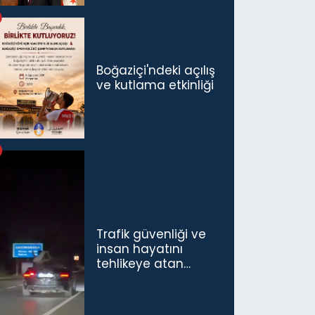
politikaları
konuşmamız
gerekiyor”
Boğaziçi'ndeki açılış
ve kutlama etkinliği
Trafik güvenliği ve
insan hayatını
tehlikeye atan
sürücü ve yolcuya
ceza...