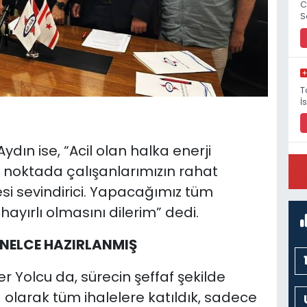
C
S
T
İ
ın ise, “Acil olan halka enerji
i noktada çalışanlarımızın rahat
P
M
si sevindirici. Yapacağımız tüm
ayırlı olmasını dilerim” dedi.
NELCE HAZIRLANMIŞ
er Yolcu da, sürecin şeffaf şekilde
 olarak tüm ihalelere katıldık, sadece