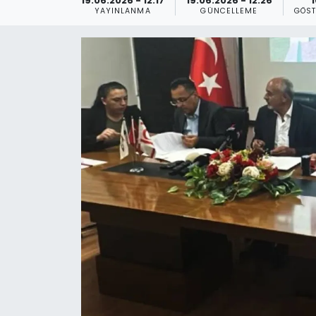
19.06.2026 - 12:17
19.06.2026 - 12:26
1
YAYINLANMA
GÜNCELLEME
GÖST
Gündem
KKTC
KKTC YEREL SEÇİM 2018
Kültür Sanat
Magazin
Moda
Nöbetçi Eczaneler
Otomobil Dünyası
Politika