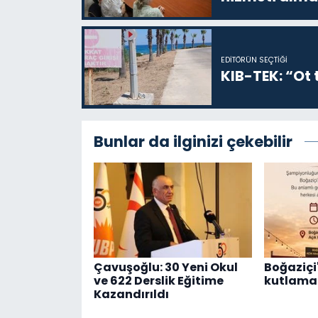
EDITÖRÜN SEÇTIĞI
KIB-TEK: “Ot t
Bunlar da ilginizi çekebilir
Çavuşoğlu: 30 Yeni Okul
Boğaziçi'
ve 622 Derslik Eğitime
kutlama 
Kazandırıldı