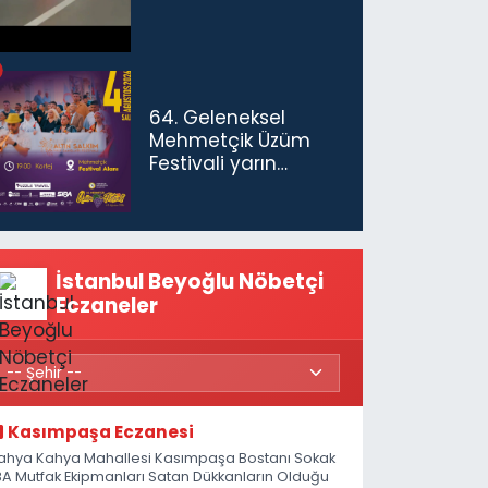
64. Geleneksel
Mehmetçik Üzüm
Festivali yarın
başlıyor
İstanbul Beyoğlu Nöbetçi
Eczaneler
Kasımpaşa Eczanesi
ahya Kahya Mahallesi Kasımpaşa Bostanı Sokak
8A Mutfak Ekipmanları Satan Dükkanların Olduğu