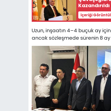
Kazandırıldı
İçeriği Görüntü
Uzun, inşaatın 4–4 buçuk ay içi
ancak sözleşmede sürenin 8 ay o