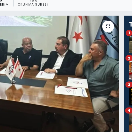
0
1 DK
ERIM
OKUNMA SÜRESI
1
2
3
4