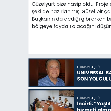
Güzelyurt bize nasip oldu. Proj
şekilde hazırlanmış. Güzel bir
Başkanın da dediği gibi erken b
bölgeye faydalı olacağını düşünü
EDITÖRÜN SEÇTIĞI
UNIVERSAL B
SON YOLCUL
EDITÖRÜN SEÇTIĞI
İncirli: “Yaşlı
hizmeti alma