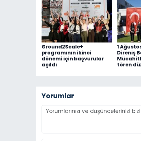
Ground2Scale+
1 Ağusto
programının ikinci
Direniş 
dönemi için başvurular
Mücahitl
açıldı
tören dü
Yorumlar