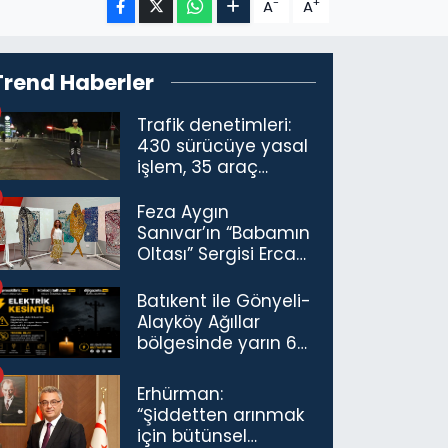
-
+
A
A
Trend Haberler
Trafik denetimleri:
430 sürücüye yasal
işlem, 35 araç
trafikten men
Feza Aygın
Sanıvar’ın “Babamın
Oltası” Sergisi Ercan
Havalimanı’nda
Açıldı
Batıkent ile Gönyeli-
Alayköy Ağıllar
bölgesinde yarın 6
saatlik elektrik
kesintisi…
Erhürman:
“Şiddetten arınmak
için bütünsel