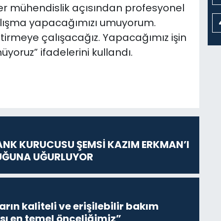
eler mühendislik açısından profesyonel
 çalışma yapacağımızı umuyorum.
itirmeye çalışacağız. Yapacağımız işin
yoruz” ifadelerini kullandı.
ANK KURUCUSU ŞEMSİ KAZIM ERKMAN’I
UĞUNA UĞURLUYOR
ların kaliteli ve erişilebilir bakım
sı en temel önceliğimiz”