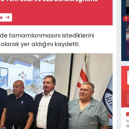
le
7
nde tamamlanmasını istediklerini
larak yer aldığını kaydetti.
Y
1