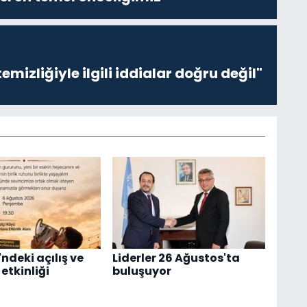
emizliğiyle ilgili iddialar doğru değil"
ndeki açılış ve
Liderler 26 Ağustos'ta
etkinliği
buluşuyor