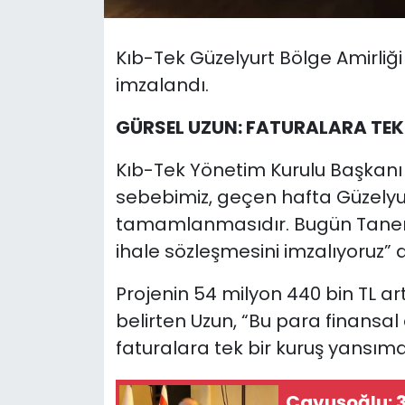
SAĞLIK
Kıb-Tek Güzelyurt Bölge Amirliği
imzalandı.
Spor
GÜRSEL UZUN: FATURALARA TE
Teknoloji
Kıb-Tek Yönetim Kurulu Başkan
TÜRKiYE
sebebimiz, geçen hafta Güzelyur
tamamlanmasıdır. Bugün Taner Yo
Video Galeri
ihale sözleşmesini imzalıyoruz” d
YAŞAM
Projenin 54 milyon 440 bin TL ar
Yazarlar
belirten Uzun, “Bu para finansa
faturalara tek bir kuruş yansımay
Çavuşoğlu: 3