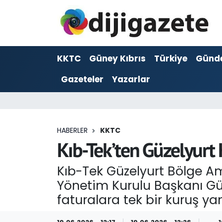
ADVERTORIAL
Hava Durumu
KKTC
Güney Kıbrıs
Türkiye
Günd
Dijigazete
Trafik Durumu
Gazeteler
Yazarlar
Dünya
Süper Lig Puan Durumu ve Fikstür
Eğitim
Tüm Manşetler
HABERLER
KKTC
Ekonomi
Son Dakika Haberleri
Kıb-Tek’ten Güzelyurt
Foto Galeri
Haber Arşivi
Kıb-Tek Güzelyurt Bölge Am
Yönetim Kurulu Başkanı Gür
GEZİ
faturalara tek bir kuruş y
Güncel