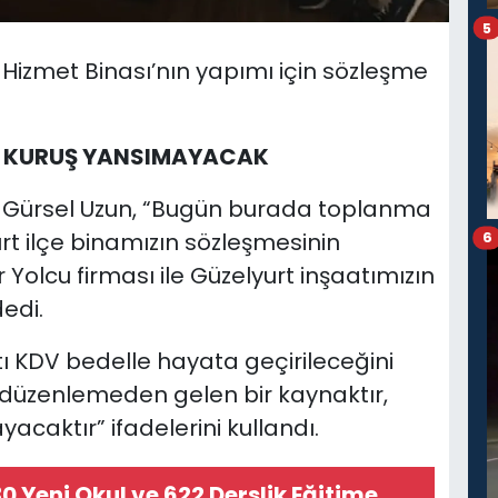
5
 Hizmet Binası’nın yapımı için sözleşme
K KURUŞ YANSIMAYACAK
ı Gürsel Uzun, “Bugün burada toplanma
t ilçe binamızın sözleşmesinin
6
lcu firması ile Güzelyurt inşaatımızın
edi.
tı KDV bedelle hayata geçirileceğini
l düzenlemeden gelen bir kaynaktır,
acaktır” ifadelerini kullandı.
0 Yeni Okul ve 622 Derslik Eğitime