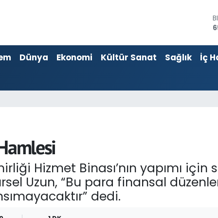
B
6
D
4
E
5
em
Dünya
Ekonomi
Kültür Sanat
Sağlık
İç H
S
6
G
6
B
1
 Hamlesi
irliği Hizmet Binası’nın yapımı için 
sel Uzun, “Bu para finansal düzenle
ansımayacaktır” dedi.