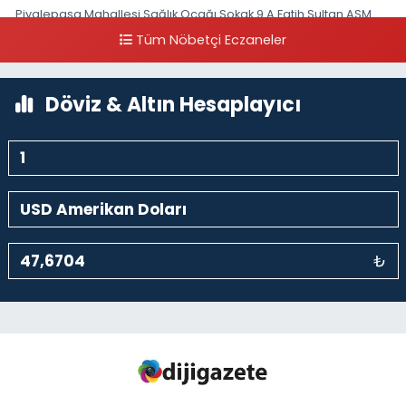
Piyalepaşa Mahallesi Sağlık Ocağı Sokak 9 A Fatih Sultan ASM
Yanı
Tüm Nöbetçi Eczaneler
0 (212) 297 30 13
Yol Tarifi Al
Döviz & Altın Hesaplayıcı
₺