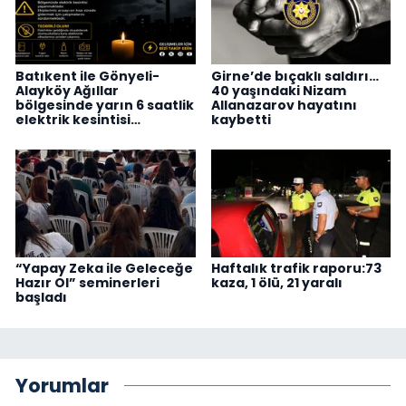
Batıkent ile Gönyeli-
Girne’de bıçaklı saldırı…
Alayköy Ağıllar
40 yaşındaki Nizam
bölgesinde yarın 6 saatlik
Allanazarov hayatını
elektrik kesintisi…
kaybetti
“Yapay Zeka ile Geleceğe
Haftalık trafik raporu:73
Hazır Ol” seminerleri
kaza, 1 ölü, 21 yaralı
başladı
Yorumlar