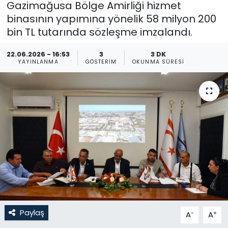
Gazimağusa Bölge Amirliği hizmet
binasının yapımına yönelik 58 milyon 200
Gündem
bin TL tutarında sözleşme imzalandı.
KKTC
22.06.2026 - 16:53
3
3 DK
YAYINLANMA
GÖSTERIM
OKUNMA SÜRESI
KKTC YEREL SEÇİM 2018
Kültür Sanat
Magazin
Moda
Nöbetçi Eczaneler
Otomobil Dünyası
Paylaş
-
+
A
A
Politika