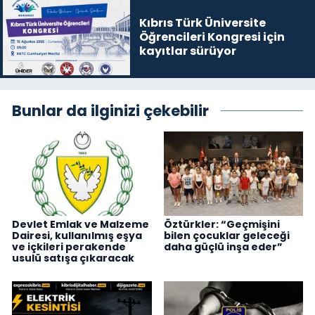
Kıbrıs Türk Üniversite
Öğrencileri Kongresi için
kayıtlar sürüyor
Bunlar da ilginizi çekebilir
Devlet Emlak ve Malzeme
Öztürkler: “Geçmişini
Dairesi, kullanılmış eşya
bilen çocuklar geleceği
ve içkileri perakende
daha güçlü inşa eder”
usulü satışa çıkaracak