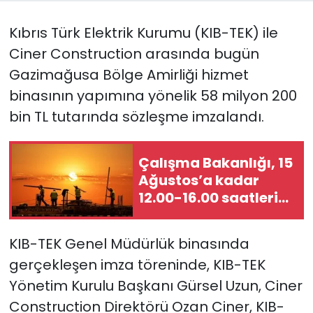
Kıbrıs Türk Elektrik Kurumu (KIB-TEK) ile
SAĞLIK
Ciner Construction arasında bugün
Spor
Gazimağusa Bölge Amirliği hizmet
binasının yapımına yönelik 58 milyon 200
Teknoloji
bin TL tutarında sözleşme imzalandı.
TÜRKiYE
Çalışma Bakanlığı, 15
Video Galeri
Ağustos’a kadar
12.00-16.00 saatleri
YAŞAM
arasında güneş
altında çalışmayı
KIB-TEK Genel Müdürlük binasında
Yazarlar
yasakladı
gerçekleşen imza töreninde, KIB-TEK
Yönetim Kurulu Başkanı Gürsel Uzun, Ciner
Construction Direktörü Ozan Ciner, KIB-