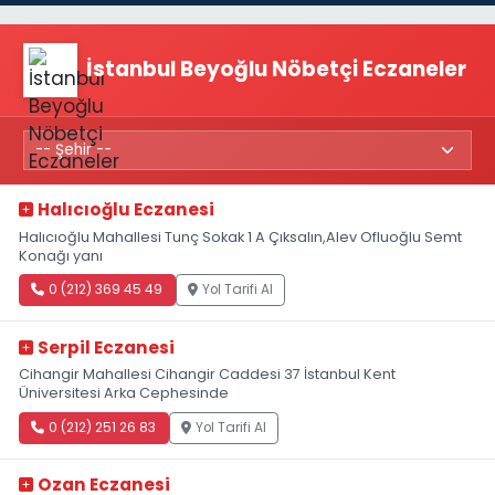
İstanbul Beyoğlu Nöbetçi Eczaneler
Halıcıoğlu Eczanesi
Halıcıoğlu Mahallesi Tunç Sokak 1 A Çıksalın,Alev Ofluoğlu Semt
Konağı yanı
0 (212) 369 45 49
Yol Tarifi Al
Serpil Eczanesi
Cihangir Mahallesi Cihangir Caddesi 37 İstanbul Kent
Üniversitesi Arka Cephesinde
0 (212) 251 26 83
Yol Tarifi Al
Ozan Eczanesi