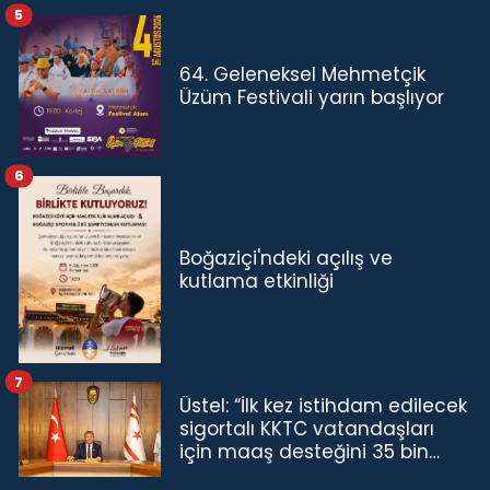
5
64. Geleneksel Mehmetçik
Üzüm Festivali yarın başlıyor
6
Boğaziçi'ndeki açılış ve
kutlama etkinliği
7
Üstel: “İlk kez istihdam edilecek
sigortalı KKTC vatandaşları
için maaş desteğini 35 bin
TL'ye çıkardık”