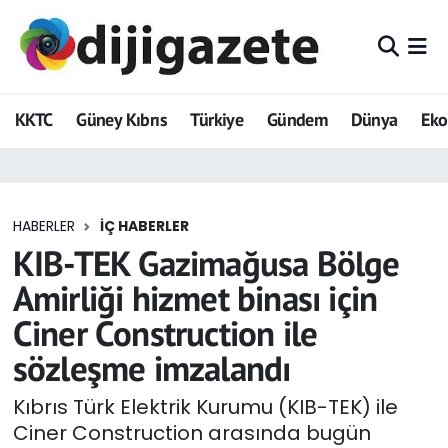
ADVERTORIAL
Hava Durumu
KKTC
Güney Kıbrıs
Türkiye
Gündem
Dünya
Ek
Dijigazete
Trafik Durumu
Dünya
Süper Lig Puan Durumu ve Fikstür
HABERLER
İÇ HABERLER
Eğitim
Tüm Manşetler
KIB-TEK Gazimağusa Bölge
Ekonomi
Son Dakika Haberleri
Amirliği hizmet binası için
Ciner Construction ile
Foto Galeri
Haber Arşivi
sözleşme imzalandı
GEZİ
Kıbrıs Türk Elektrik Kurumu (KIB-TEK) ile
Ciner Construction arasında bugün
Güncel