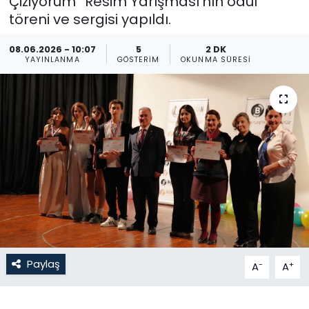
Çiziyorum” Resim Yarışması’nın ödül
töreni ve sergisi yapıldı.
Gündem
08.06.2026 - 10:07
5
2 DK
KKTC
YAYINLANMA
GÖSTERIM
OKUNMA SÜRESI
KKTC YEREL SEÇİM 2018
Kültür Sanat
Magazin
Moda
Nöbetçi Eczaneler
Paylaş
-
+
A
A
Otomobil Dünyası
Politika