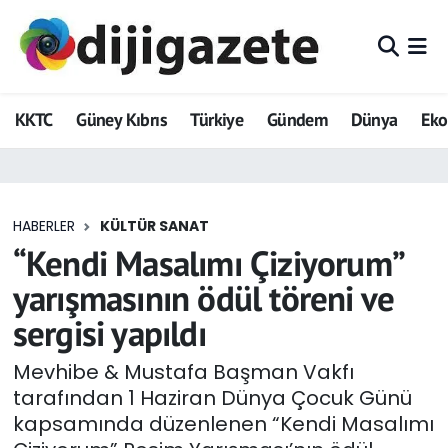
ADVERTORIAL
Hava Durumu
KKTC
Güney Kıbrıs
Türkiye
Gündem
Dünya
Ek
Dijigazete
Trafik Durumu
Dünya
Süper Lig Puan Durumu ve Fikstür
HABERLER
KÜLTÜR SANAT
Eğitim
Tüm Manşetler
“Kendi Masalımı Çiziyorum”
Ekonomi
Son Dakika Haberleri
yarışmasının ödül töreni ve
sergisi yapıldı
Foto Galeri
Haber Arşivi
Mevhibe & Mustafa Başman Vakfı
GEZİ
tarafından 1 Haziran Dünya Çocuk Günü
kapsamında düzenlenen “Kendi Masalımı
Güncel