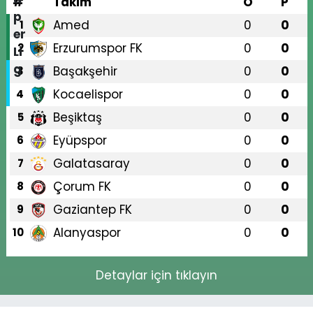
#
Takım
O
P
Amed
0
0
1
Erzurumspor FK
0
0
2
Başakşehir
0
0
3
Kocaelispor
0
0
4
Beşiktaş
0
0
5
Eyüpspor
0
0
6
Galatasaray
0
0
7
Çorum FK
0
0
8
Gaziantep FK
0
0
9
Alanyaspor
0
0
10
Detaylar için tıklayın