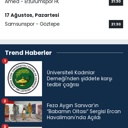
Amed - Erzurumspor FK
21:30
17 Ağustos, Pazartesi
Samsunspor - Göztepe
21:30
Trend Haberler
1
Üniversiteli Kadınlar
Derneği'nden şiddete karşı
tedbir çağrısı
2
Feza Aygın Sanıvar’ın
“Babamın Oltası” Sergisi Ercan
Havalimanı’nda Açıldı
3