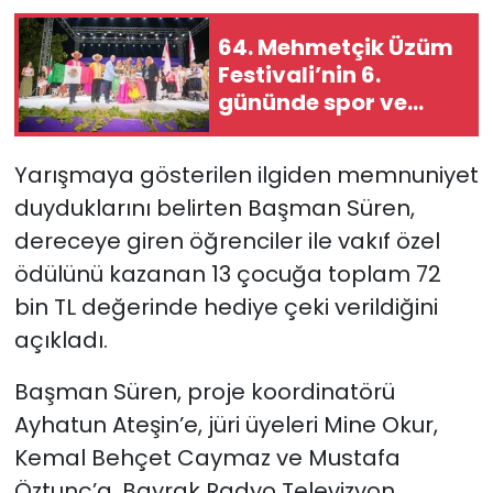
64. Mehmetçik Üzüm
Festivali’nin 6.
gününde spor ve
kültür buluştu
Yarışmaya gösterilen ilgiden memnuniyet
duyduklarını belirten Başman Süren,
dereceye giren öğrenciler ile vakıf özel
ödülünü kazanan 13 çocuğa toplam 72
bin TL değerinde hediye çeki verildiğini
açıkladı.
Başman Süren, proje koordinatörü
Ayhatun Ateşin’e, jüri üyeleri Mine Okur,
Kemal Behçet Caymaz ve Mustafa
Öztunç’a, Bayrak Radyo Televizyon