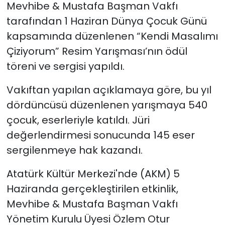
Mevhibe & Mustafa Başman Vakfı
tarafından 1 Haziran Dünya Çocuk Günü
SAĞLIK
kapsamında düzenlenen “Kendi Masalımı
Spor
Çiziyorum” Resim Yarışması’nın ödül
töreni ve sergisi yapıldı.
Teknoloji
Vakıftan yapılan açıklamaya göre, bu yıl
TÜRKiYE
dördüncüsü düzenlenen yarışmaya 540
çocuk, eserleriyle katıldı. Jüri
Video Galeri
değerlendirmesi sonucunda 145 eser
sergilenmeye hak kazandı.
YAŞAM
Atatürk Kültür Merkezi'nde (AKM) 5
Yazarlar
Haziranda gerçekleştirilen etkinlik,
Mevhibe & Mustafa Başman Vakfı
Yönetim Kurulu Üyesi Özlem Otur