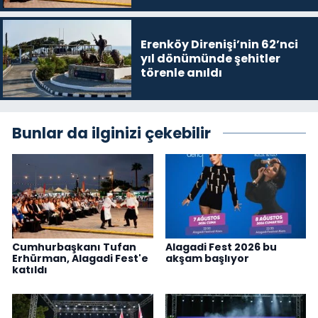
Erenköy Direnişi’nin 62’nci
yıl dönümünde şehitler
törenle anıldı
Bunlar da ilginizi çekebilir
Cumhurbaşkanı Tufan
Alagadi Fest 2026 bu
Erhürman, Alagadi Fest'e
akşam başlıyor
katıldı