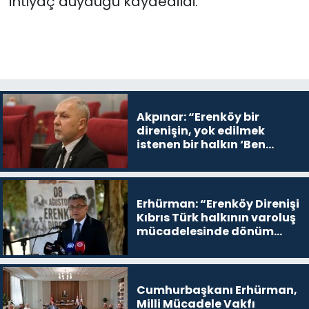
ihtiyaç duyduğu kaydedildi.
Akpınar: “Erenköy bir
direnişin, yok edilmek
istenen bir halkın ‘Ben
buradayım ve var olmaya
devam edeceğim’ dediği
yer
Erhürman: “Erenköy Direnişi
Kıbrıs Türk halkının varoluş
mücadelesinde dönüm
noktalarından biri”
Cumhurbaşkanı Erhürman,
Milli Mücadele Vakfı