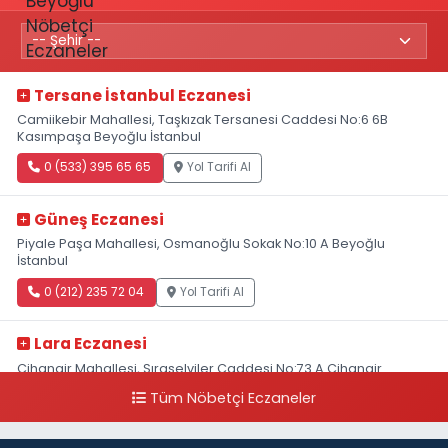
Tersane İstanbul Eczanesi
Camiikebir Mahallesi, Taşkızak Tersanesi Caddesi No:6 6B
Kasımpaşa Beyoğlu İstanbul
0 (533) 395 65 65
Yol Tarifi Al
Güneş Eczanesi
Piyale Paşa Mahallesi, Osmanoğlu Sokak No:10 A Beyoğlu
İstanbul
0 (212) 235 72 04
Yol Tarifi Al
Lara Eczanesi
Cihangir Mahallesi, Sıraselviler Caddesi No:73 A Cihangir
Beyoğlu İstanbul
Tüm Nöbetçi Eczaneler
0 (212) 293 90 86
Yol Tarifi Al