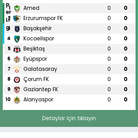
Amed
0
0
1
Erzurumspor FK
0
0
2
Başakşehir
0
0
3
Kocaelispor
0
0
4
Beşiktaş
0
0
5
Eyüpspor
0
0
6
Galatasaray
0
0
7
Çorum FK
0
0
8
Gaziantep FK
0
0
9
Alanyaspor
0
0
10
Detaylar için tıklayın