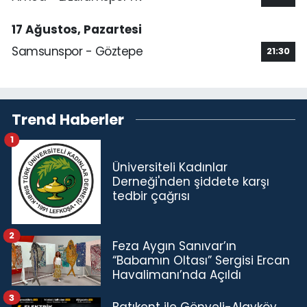
17 Ağustos, Pazartesi
Samsunspor - Göztepe
21:30
Trend Haberler
1
Üniversiteli Kadınlar
Derneği'nden şiddete karşı
tedbir çağrısı
2
Feza Aygın Sanıvar’ın
“Babamın Oltası” Sergisi Ercan
Havalimanı’nda Açıldı
3
Batıkent ile Gönyeli-Alayköy