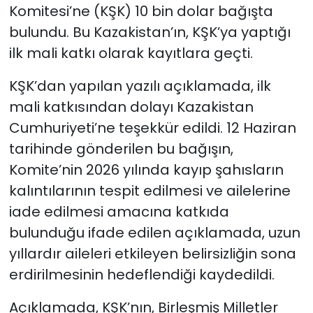
Komitesi’ne (KŞK) 10 bin dolar bağışta
bulundu. Bu Kazakistan’ın, KŞK’ya yaptığı
SAĞLIK
ilk mali katkı olarak kayıtlara geçti.
Spor
KŞK’dan yapılan yazılı açıklamada, ilk
Teknoloji
mali katkısından dolayı Kazakistan
Cumhuriyeti’ne teşekkür edildi. 12 Haziran
TÜRKiYE
tarihinde gönderilen bu bağışın,
Komite’nin 2026 yılında kayıp şahısların
Video Galeri
kalıntılarının tespit edilmesi ve ailelerine
iade edilmesi amacına katkıda
YAŞAM
bulunduğu ifade edilen açıklamada, uzun
Yazarlar
yıllardır aileleri etkileyen belirsizliğin sona
erdirilmesinin hedeflendiği kaydedildi.
Açıklamada, KŞK’nın, Birleşmiş Milletler