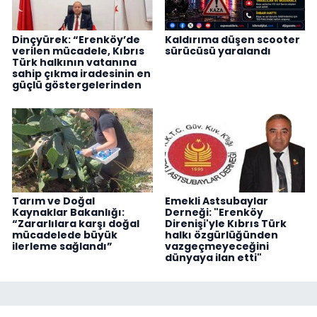
Dinçyürek: “Erenköy’de
Kaldırıma düşen scooter
verilen mücadele, Kıbrıs
sürücüsü yaralandı
Türk halkının vatanına
sahip çıkma iradesinin en
güçlü göstergelerinden
Tarım ve Doğal
Emekli Astsubaylar
Kaynaklar Bakanlığı:
Derneği: "Erenköy
“Zararlılara karşı doğal
Direnişi'yle Kıbrıs Türk
mücadelede büyük
halkı özgürlüğünden
ilerleme sağlandı”
vazgeçmeyeceğini
dünyaya ilan etti"