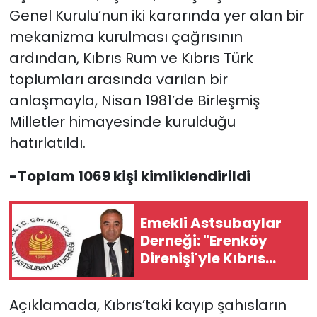
Genel Kurulu’nun iki kararında yer alan bir
mekanizma kurulması çağrısının
ardından, Kıbrıs Rum ve Kıbrıs Türk
toplumları arasında varılan bir
anlaşmayla, Nisan 1981’de Birleşmiş
Milletler himayesinde kurulduğu
hatırlatıldı.
-Toplam 1069 kişi kimliklendirildi
Emekli Astsubaylar
Derneği: "Erenköy
Direnişi'yle Kıbrıs
Türk halkı
özgürlüğünden
Açıklamada, Kıbrıs’taki kayıp şahısların
vazgeçmeyeceğini