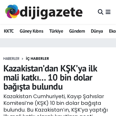
ADVERTORIAL
Hava Durumu
KKTC
Güney Kıbrıs
Türkiye
Gündem
Dünya
Ek
Dijigazete
Trafik Durumu
Dünya
Süper Lig Puan Durumu ve Fikstür
HABERLER
İÇ HABERLER
Eğitim
Tüm Manşetler
Kazakistan’dan KŞK’ya ilk
Ekonomi
Son Dakika Haberleri
mali katkı… 10 bin dolar
bağışta bulundu
Foto Galeri
Haber Arşivi
Kazakistan Cumhuriyeti, Kayıp Şahıslar
GEZİ
Komitesi’ne (KŞK) 10 bin dolar bağışta
bulundu. Bu Kazakistan’ın, KŞK’ya yaptığı
Güncel