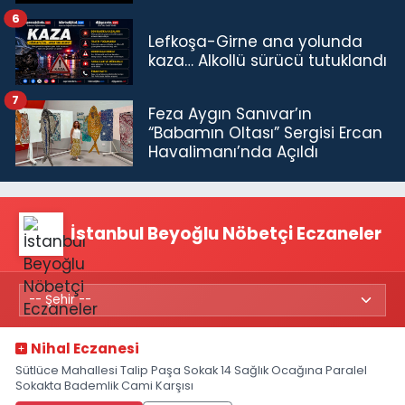
6
Lefkoşa-Girne ana yolunda
kaza… Alkollü sürücü tutuklandı
7
Feza Aygın Sanıvar’ın
“Babamın Oltası” Sergisi Ercan
Havalimanı’nda Açıldı
İstanbul Beyoğlu Nöbetçi Eczaneler
Nihal Eczanesi
Sütlüce Mahallesi Talip Paşa Sokak 14 Sağlık Ocağına Paralel
Sokakta Bademlik Cami Karşısı