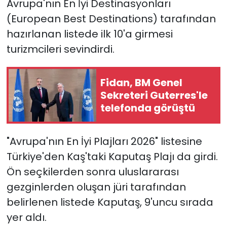
Avrupa'nın En İyi Destinasyonları
(European Best Destinations) tarafından
SAĞLIK
hazırlanan listede ilk 10'a girmesi
turizmcileri sevindirdi.
Spor
Teknoloji
Fidan, BM Genel
Sekreteri Guterres'le
TÜRKiYE
telefonda görüştü
Video Galeri
"Avrupa'nın En İyi Plajları 2026" listesine
YAŞAM
Türkiye'den Kaş'taki Kaputaş Plajı da girdi.
Ön seçkilerden sonra uluslararası
Yazarlar
gezginlerden oluşan jüri tarafından
belirlenen listede Kaputaş, 9'uncu sırada
yer aldı.