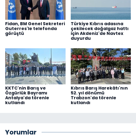
Fidan, BM Genel Sekreteri
Türkiye Kıbrıs adasına
Guterres'le telefonda
çekilecek doğalgaz hattı
görüştü
için Akdeniz'de Navtex
duyurdu
KKTC'nin Barış ve
Kıbrıs Barış Harekâtı'nın
Özgürlük Bayramı
52. yıl dönümü
Antalya'da törenle
Trabzon'da törenle
kutlandı
kutlandı
Yorumlar