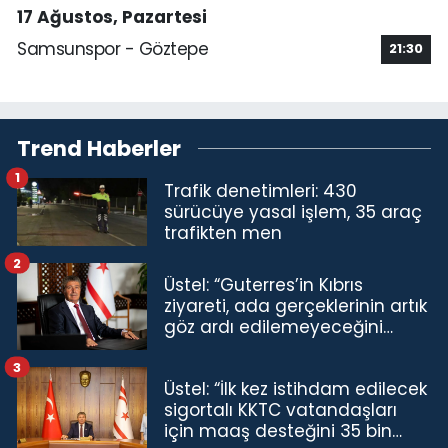
17 Ağustos, Pazartesi
Samsunspor - Göztepe
21:30
Trend Haberler
1
Trafik denetimleri: 430
sürücüye yasal işlem, 35 araç
trafikten men
2
Üstel: “Guterres’in Kıbrıs
ziyareti, ada gerçeklerinin artık
göz ardı edilemeyeceğini
göstermiştir”
3
Üstel: “İlk kez istihdam edilecek
sigortalı KKTC vatandaşları
için maaş desteğini 35 bin