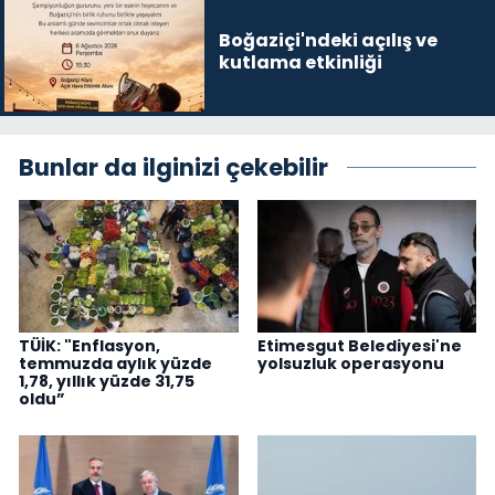
Boğaziçi'ndeki açılış ve
kutlama etkinliği
Bunlar da ilginizi çekebilir
TÜİK: "Enflasyon,
Etimesgut Belediyesi'ne
temmuzda aylık yüzde
yolsuzluk operasyonu
1,78, yıllık yüzde 31,75
oldu”