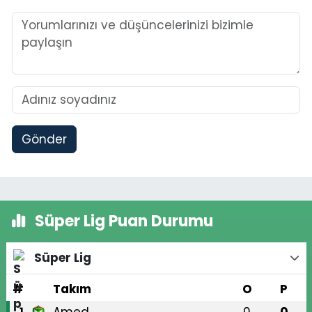
Gönder
Süper Lig Puan Durumu
Süper Lig
#
Takım
O
P
1