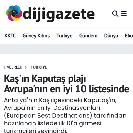
ADVERTORIAL
Hava Durumu
KKTC
Güney Kıbrıs
Türkiye
Gündem
Dünya
Ek
Dijigazete
Trafik Durumu
Dünya
Süper Lig Puan Durumu ve Fikstür
HABERLER
TÜRKIYE
Eğitim
Tüm Manşetler
Kaş'ın Kaputaş plajı
Ekonomi
Son Dakika Haberleri
Avrupa'nın en iyi 10 listesinde
Foto Galeri
Haber Arşivi
Antalya'nın Kaş ilçesindeki Kaputaş'ın,
Avrupa'nın En İyi Destinasyonları
GEZİ
(European Best Destinations) tarafından
hazırlanan listede ilk 10'a girmesi
Güncel
turizmcileri sevindirdi.