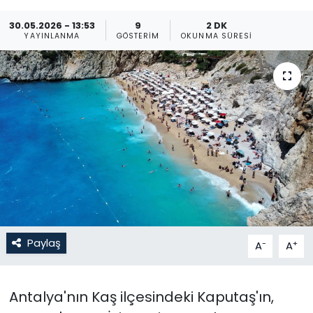
Gündem
30.05.2026 - 13:53
9
2 DK
YAYINLANMA
GÖSTERIM
OKUNMA SÜRESI
KKTC
KKTC YEREL SEÇİM 2018
Kültür Sanat
Magazin
Moda
Nöbetçi Eczaneler
Paylaş
-
+
A
A
Otomobil Dünyası
Antalya'nın Kaş ilçesindeki Kaputaş'ın,
Politika