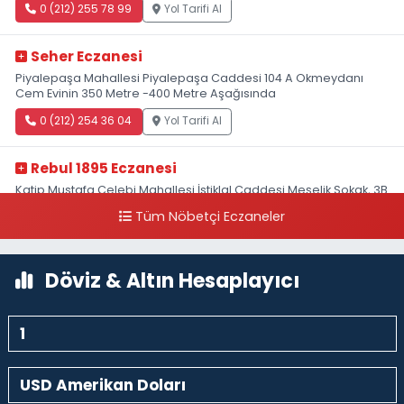
0 (212) 255 78 99
Yol Tarifi Al
Seher Eczanesi
Piyalepaşa Mahallesi Piyalepaşa Caddesi 104 A Okmeydanı
Cem Evinin 350 Metre -400 Metre Aşağısında
0 (212) 254 36 04
Yol Tarifi Al
Rebul 1895 Eczanesi
Katip Mustafa Çelebi Mahallesi İstiklal Caddesi Meşelik Sokak, 3B
Akbank Sanat karşısı, Fransız Konsolosluğu Çaprazı
Tüm Nöbetçi Eczaneler
0 (212) 243 69 36
Yol Tarifi Al
Döviz & Altın Hesaplayıcı