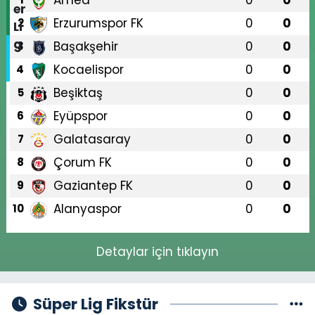
Amed
0
0
Erzurumspor FK
0
0
2
Başakşehir
0
0
3
Kocaelispor
0
0
4
Beşiktaş
0
0
5
Eyüpspor
0
0
6
Galatasaray
0
0
7
Çorum FK
0
0
8
Gaziantep FK
0
0
9
Alanyaspor
0
0
10
Detaylar için tıklayın
Süper Lig Fikstür