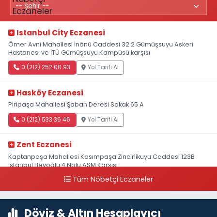
Istanbul City Eczanesi
Ömer Avni Mahallesi İnönü Caddesi 32 2 Gümüşsuyu Askeri
Hastanesi ve İTÜ Gümüşsuyu Kampüsü karşısı
0 (212) 252 00 93
Yol Tarifi Al
Hasköy Eczanesi
Piripaşa Mahallesi Şaban Deresi Sokak 65 A
0 (212) 533 36 46
Yol Tarifi Al
Zent Eczanesi
Kaptanpaşa Mahallesi Kasımpaşa Zincirlikuyu Caddesi 123B
İstanbul Beyoğlu 4 Nolu ASM Karşısı
Tüm Nöbetçi Eczaneler
0 (212) 297 96 92
Yol Tarifi Al
Döviz & Altın Hesaplayıcı