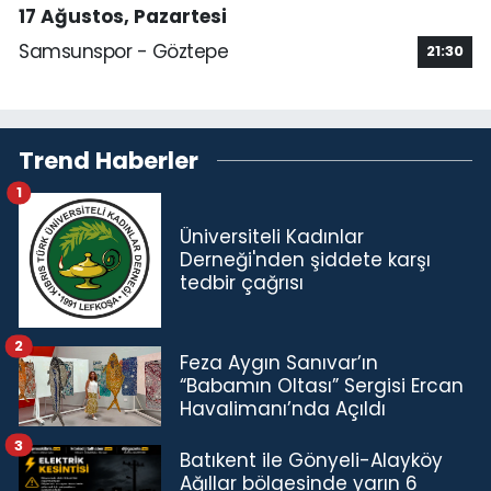
17 Ağustos, Pazartesi
Samsunspor - Göztepe
21:30
Trend Haberler
1
Üniversiteli Kadınlar
Derneği'nden şiddete karşı
tedbir çağrısı
2
Feza Aygın Sanıvar’ın
“Babamın Oltası” Sergisi Ercan
Havalimanı’nda Açıldı
3
Batıkent ile Gönyeli-Alayköy
Ağıllar bölgesinde yarın 6