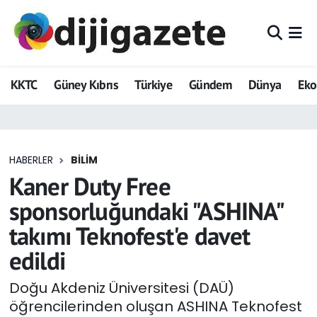
ADVERTORIAL
Hava Durumu
KKTC
Güney Kıbrıs
Türkiye
Gündem
Dünya
Ek
Dijigazete
Trafik Durumu
Dünya
Süper Lig Puan Durumu ve Fikstür
HABERLER
BILIM
Eğitim
Tüm Manşetler
Kaner Duty Free
Ekonomi
Son Dakika Haberleri
sponsorluğundaki "ASHINA"
takımı Teknofest'e davet
Foto Galeri
Haber Arşivi
edildi
GEZİ
Doğu Akdeniz Üniversitesi (DAÜ)
öğrencilerinden oluşan ASHINA Teknofest
Güncel