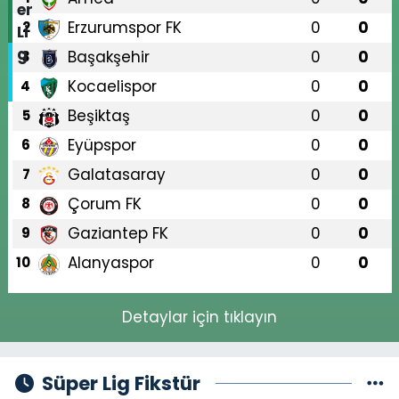
Erzurumspor FK
0
0
2
Başakşehir
0
0
3
Kocaelispor
0
0
4
Beşiktaş
0
0
5
Eyüpspor
0
0
6
Galatasaray
0
0
7
Çorum FK
0
0
8
Gaziantep FK
0
0
9
Alanyaspor
0
0
10
Detaylar için tıklayın
Süper Lig Fikstür