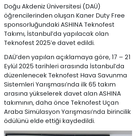
Doğu Akdeniz Üniversitesi (DAÜ)
SAĞLIK
öğrencilerinden oluşan
Kaner Duty Free
sponsorluğundaki
ASHINA Teknofest
Spor
Takımı, İstanbul’da yapılacak olan
Teknofest 2025’e davet edildi.
Teknoloji
DAÜ’den yapılan açıklamaya göre, 17 – 21
TÜRKiYE
Eylül 2025 tarihleri arasında İstanbul’da
düzenlenecek Teknofest Hava Savunma
Video Galeri
Sistemleri Yarışması’nda ilk 65 takım
YAŞAM
arasına yükselerek davet alan ASHINA
takımının, daha önce Teknofest Uçan
Yazarlar
Araba Simülasyon Yarışması’nda birincilik
ödülünü elde ettiği kaydedildi.