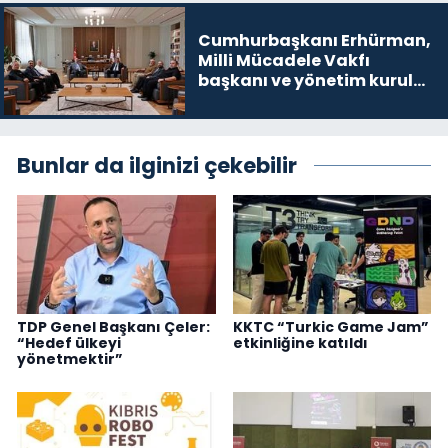
Cumhurbaşkanı Erhürman,
Milli Mücadele Vakfı
başkanı ve yönetim kurulu
üyelerini kabul etti
Bunlar da ilginizi çekebilir
TDP Genel Başkanı Çeler:
KKTC “Turkic Game Jam”
“Hedef ülkeyi
etkinliğine katıldı
yönetmektir”