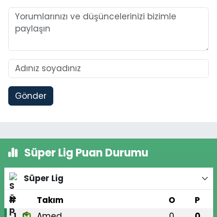
Gönder
Süper Lig Puan Durumu
Süper Lig
#
Takım
O
P
Amed
0
0
1