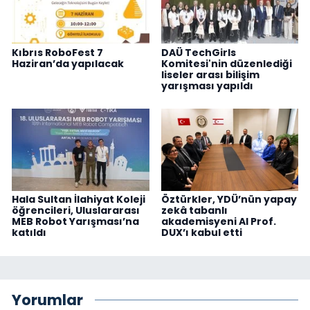
Kıbrıs RoboFest 7
DAÜ TechGirls
Haziran’da yapılacak
Komitesi'nin düzenlediği
liseler arası bilişim
yarışması yapıldı
Hala Sultan İlahiyat Koleji
Öztürkler, YDÜ’nün yapay
öğrencileri, Uluslararası
zekâ tabanlı
MEB Robot Yarışması’na
akademisyeni AI Prof.
katıldı
DUX’ı kabul etti
Yorumlar