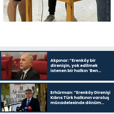
Akpınar: “Erenköy bir
direnişin, yok edilmek
istenen bir halkın ‘Ben
buradayım ve var olmaya
devam edeceğim’ dediği
yer
Erhürman: “Erenköy Direnişi
Kıbrıs Türk halkının varoluş
mücadelesinde dönüm
noktalarından biri”