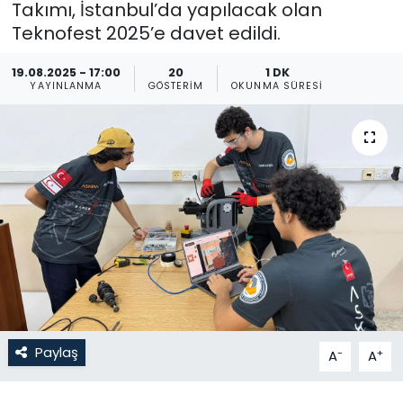
Takımı, İstanbul’da yapılacak olan
Teknofest 2025’e davet edildi.
Gündem
19.08.2025 - 17:00
20
1 DK
KKTC
YAYINLANMA
GÖSTERIM
OKUNMA SÜRESI
KKTC YEREL SEÇİM 2018
Kültür Sanat
Magazin
Moda
Nöbetçi Eczaneler
Otomobil Dünyası
Paylaş
-
+
A
A
Politika