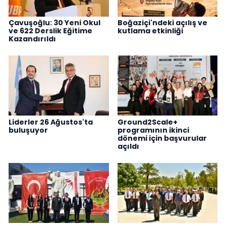
Çavuşoğlu: 30 Yeni Okul
Boğaziçi'ndeki açılış ve
ve 622 Derslik Eğitime
kutlama etkinliği
Kazandırıldı
Liderler 26 Ağustos'ta
Ground2Scale+
buluşuyor
programının ikinci
dönemi için başvurular
açıldı