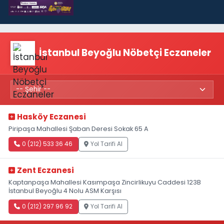
İstanbul Beyoğlu Nöbetçi Eczaneler
Hasköy Eczanesi
Piripaşa Mahallesi Şaban Deresi Sokak 65 A
0 (212) 533 36 46
Yol Tarifi Al
Zent Eczanesi
Kaptanpaşa Mahallesi Kasımpaşa Zincirlikuyu Caddesi 123B
İstanbul Beyoğlu 4 Nolu ASM Karşısı
0 (212) 297 96 92
Yol Tarifi Al