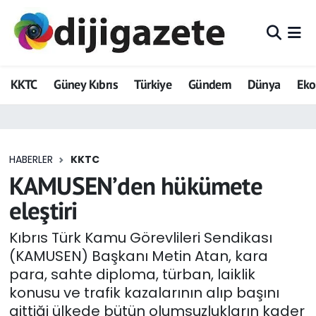
ADVERTORIAL
Hava Durumu
KKTC
Güney Kıbrıs
Türkiye
Gündem
Dünya
Ek
Dijigazete
Trafik Durumu
Dünya
Süper Lig Puan Durumu ve Fikstür
HABERLER
KKTC
Eğitim
Tüm Manşetler
KAMUSEN’den hükümete
Ekonomi
Son Dakika Haberleri
eleştiri
Foto Galeri
Haber Arşivi
Kıbrıs Türk Kamu Görevlileri Sendikası
(KAMUSEN) Başkanı Metin Atan, kara
GEZİ
para, sahte diploma, türban, laiklik
konusu ve trafik kazalarının alıp başını
Güncel
gittiği ülkede bütün olumsuzlukların kader