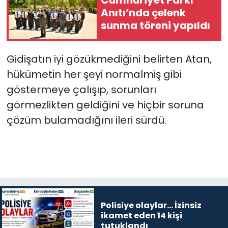
Anıtı’nda çelenk
sunma töreni yapıldı
Gidişatın iyi gözükmediğini belirten Atan,
hükümetin her şeyi normalmiş gibi
göstermeye çalışıp, sorunları
görmezlikten geldiğini ve hiçbir soruna
çözüm bulamadığını ileri sürdü.
Polisiye olaylar… İzinsiz
ikamet eden 14 kişi
tutuklandı