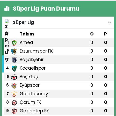
Süper Lig Puan Durumu
Süper Lig
#
Takım
O
P
Amed
0
0
1
Erzurumspor FK
0
0
2
Başakşehir
0
0
3
Kocaelispor
0
0
4
Beşiktaş
0
0
5
Eyüpspor
0
0
6
Galatasaray
0
0
7
Çorum FK
0
0
8
Gaziantep FK
0
0
9