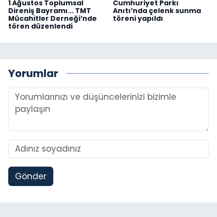
1 Ağustos Toplumsal
Cumhuriyet Parkı
Direniş Bayramı... TMT
Anıtı’nda çelenk sunma
Mücahitler Derneği’nde
töreni yapıldı
tören düzenlendi
Yorumlar
Gönder