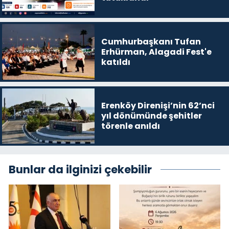
Cumhurbaşkanı Tufan
Erhürman, Alagadi Fest'e
katıldı
Erenköy Direnişi’nin 62’nci
yıl dönümünde şehitler
törenle anıldı
Bunlar da ilginizi çekebilir