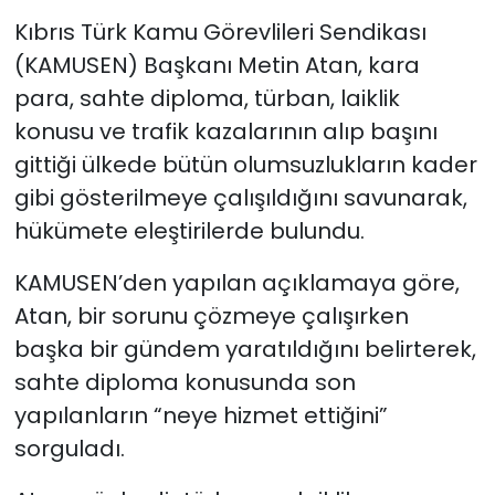
Kıbrıs Türk Kamu Görevlileri Sendikası
SAĞLIK
(KAMUSEN) Başkanı Metin Atan, kara
para, sahte diploma, türban, laiklik
Spor
konusu ve trafik kazalarının alıp başını
gittiği ülkede bütün olumsuzlukların kader
Teknoloji
gibi gösterilmeye çalışıldığını savunarak,
TÜRKiYE
hükümete eleştirilerde bulundu.
Video Galeri
KAMUSEN’den yapılan açıklamaya göre,
Atan, bir sorunu çözmeye çalışırken
YAŞAM
başka bir gündem yaratıldığını belirterek,
sahte diploma konusunda son
Yazarlar
yapılanların “neye hizmet ettiğini”
sorguladı.