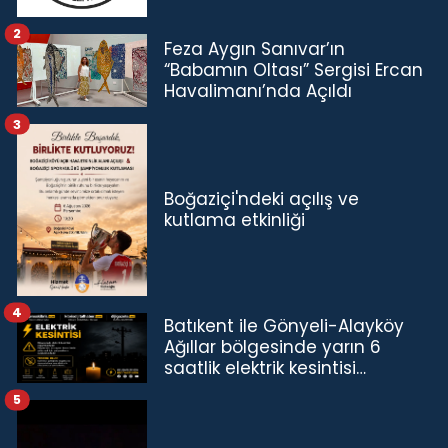
2
Feza Aygın Sanıvar’ın
“Babamın Oltası” Sergisi Ercan
Havalimanı’nda Açıldı
3
Boğaziçi'ndeki açılış ve
kutlama etkinliği
4
Batıkent ile Gönyeli-Alayköy
Ağıllar bölgesinde yarın 6
saatlik elektrik kesintisi…
5