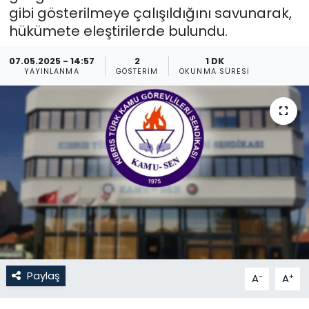
gibi gösterilmeye çalışıldığını savunarak,
Gündem
hükümete eleştirilerde bulundu.
KKTC
07.05.2025 - 14:57
2
1 DK
YAYINLANMA
GÖSTERIM
OKUNMA SÜRESI
KKTC YEREL SEÇİM 2018
Kültür Sanat
Magazin
Moda
Nöbetçi Eczaneler
Otomobil Dünyası
Paylaş
-
+
A
A
Politika