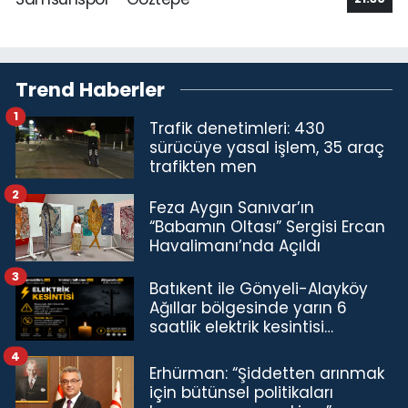
Trend Haberler
1
Trafik denetimleri: 430
sürücüye yasal işlem, 35 araç
trafikten men
2
Feza Aygın Sanıvar’ın
“Babamın Oltası” Sergisi Ercan
Havalimanı’nda Açıldı
3
Batıkent ile Gönyeli-Alayköy
Ağıllar bölgesinde yarın 6
saatlik elektrik kesintisi…
4
Erhürman: “Şiddetten arınmak
için bütünsel politikaları