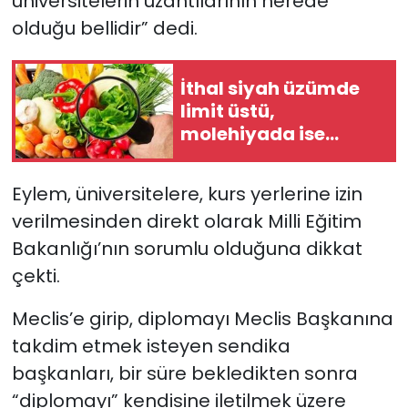
üniversitelerin uzantılarının nerede
olduğu bellidir” dedi.
İthal siyah üzümde
limit üstü,
molehiyada ise
tavsiye dışı bitki
koruma ürünü tespit
Eylem, üniversitelere, kurs yerlerine izin
edildi
verilmesinden direkt olarak Milli Eğitim
Bakanlığı’nın sorumlu olduğuna dikkat
çekti.
Meclis’e girip, diplomayı Meclis Başkanına
takdim etmek isteyen sendika
başkanları, bir süre bekledikten sonra
“diplomayı” kendisine iletilmek üzere