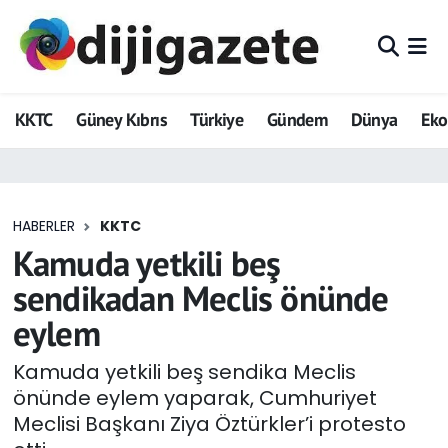
ADVERTORIAL
Hava Durumu
KKTC
Güney Kıbrıs
Türkiye
Gündem
Dünya
Ek
Dijigazete
Trafik Durumu
Dünya
Süper Lig Puan Durumu ve Fikstür
HABERLER
KKTC
Eğitim
Tüm Manşetler
Kamuda yetkili beş
Ekonomi
Son Dakika Haberleri
sendikadan Meclis önünde
eylem
Foto Galeri
Haber Arşivi
Kamuda yetkili beş sendika Meclis
GEZİ
önünde eylem yaparak, Cumhuriyet
Meclisi Başkanı Ziya Öztürkler’i protesto
Güncel