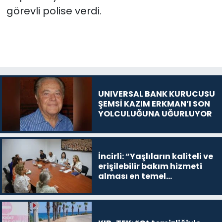
görevli polise verdi.
UNIVERSAL BANK KURUCUSU
ŞEMSİ KAZIM ERKMAN’I SON
YOLCULUĞUNA UĞURLUYOR
İncirli: “Yaşlıların kaliteli ve
erişilebilir bakım hizmeti
alması en temel
önceliğimiz”