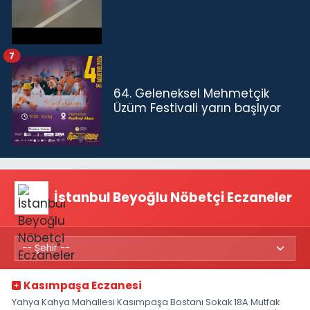
7
64. Geleneksel Mehmetçik
Üzüm Festivali yarın başlıyor
İstanbul Beyoğlu Nöbetçi Eczaneler
Kasımpaşa Eczanesi
Yahya Kahya Mahallesi Kasımpaşa Bostanı Sokak 18A Mutfak