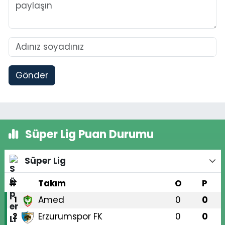
Gönder
Süper Lig Puan Durumu
Süper Lig
#
Takım
O
P
Amed
0
0
1
Erzurumspor FK
0
0
2