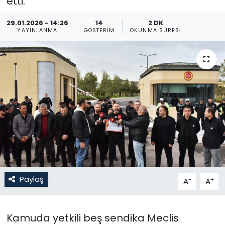
etti.
Gündem
29.01.2026 - 14:26
14
2 DK
YAYINLANMA
GÖSTERIM
OKUNMA SÜRESI
KKTC
KKTC YEREL SEÇİM 2018
Kültür Sanat
Magazin
Moda
Nöbetçi Eczaneler
Paylaş
-
+
A
A
Otomobil Dünyası
Kamuda yetkili beş sendika Meclis
Politika