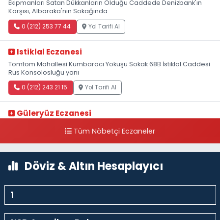
Ekipmanları Satan Dükkanların Olduğu Caddede Denizbank'ın
Karşısı, Albaraka'nın Sokağında
0 (212) 253 77 44
Yol Tarifi Al
Istiklal Eczanesi
Tomtom Mahallesi Kumbaracı Yokuşu Sokak 68B İstiklal Caddesi
Rus Konsolosluğu yanı
0 (212) 243 21 15
Yol Tarifi Al
Güleryüz Eczanesi
Piripaşa Mahallesi Şaban Deresi Sokak 7 D Koç Müzesi Arkası-
Tüm Nöbetçi Eczaneler
kalaycıbahçe Meydana Doğru
0 (212) 369 95 85
Yol Tarifi Al
Döviz & Altın Hesaplayıcı