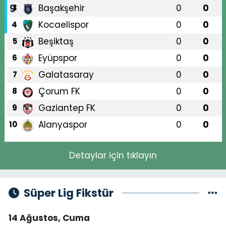
Başakşehir
0
0
3
Kocaelispor
0
0
4
Beşiktaş
0
0
5
Eyüpspor
0
0
6
Galatasaray
0
0
7
Çorum FK
0
0
8
Gaziantep FK
0
0
9
Alanyaspor
0
0
10
Detaylar için tıklayın
Süper Lig Fikstür
14 Ağustos, Cuma