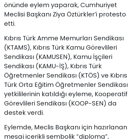
önünde eylem yaparak, Cumhuriyet
Meclisi Başkanı Ziya Öztürkler’i protesto
SAĞLIK
etti.
Spor
Kıbrıs Türk Amme Memurları Sendikası
Teknoloji
(KTAMS), Kıbrıs Türk Kamu Görevlileri
Sendikası (KAMUSEN), Kamu İşçileri
TÜRKiYE
Sendikası (KAMU-İŞ), Kıbrıs Türk
Öğretmenler Sendikası (KTÖS) ve Kıbrıs
Video Galeri
Türk Orta Eğitim Öğretmenler Sendikası
yetkililerinin katıldığı eyleme, Kooperatif
YAŞAM
Görevlileri Sendikası (KOOP-SEN) da
Yazarlar
destek verdi.
Eylemde, Meclis Başkanı için hazırlanan
mesaj içerikli sembolik “diploma”,