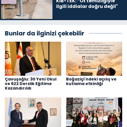
KIB-TEK: “Ot temizliğiyle
ilgili iddialar doğru değil"
Bunlar da ilginizi çekebilir
Çavuşoğlu: 30 Yeni Okul
Boğaziçi'ndeki açılış ve
ve 622 Derslik Eğitime
kutlama etkinliği
Kazandırıldı