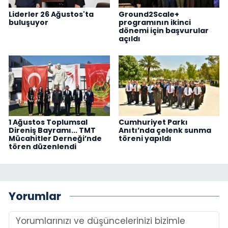
Liderler 26 Ağustos'ta
Ground2Scale+
buluşuyor
programının ikinci
dönemi için başvurular
açıldı
1 Ağustos Toplumsal
Cumhuriyet Parkı
Direniş Bayramı... TMT
Anıtı’nda çelenk sunma
Mücahitler Derneği’nde
töreni yapıldı
tören düzenlendi
Yorumlar