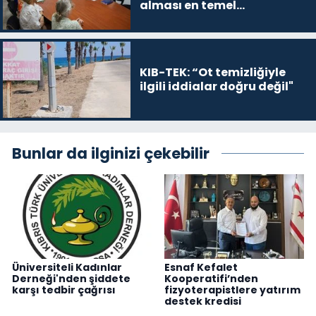
alması en temel
önceliğimiz”
KIB-TEK: “Ot temizliğiyle
ilgili iddialar doğru değil"
Bunlar da ilginizi çekebilir
Üniversiteli Kadınlar
Esnaf Kefalet
Derneği'nden şiddete
Kooperatifi’nden
karşı tedbir çağrısı
fizyoterapistlere yatırım
destek kredisi