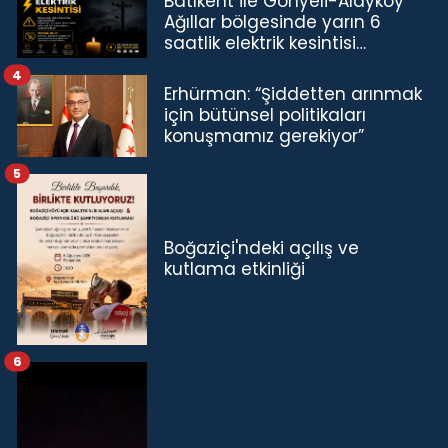
Batıkent ile Gönyeli-Alayköy
Ağıllar bölgesinde yarın 6
saatlik elektrik kesintisi…
4
Erhürman: “Şiddetten arınmak
için bütünsel politikaları
konuşmamız gerekiyor”
5
Boğaziçi'ndeki açılış ve
kutlama etkinliği
6