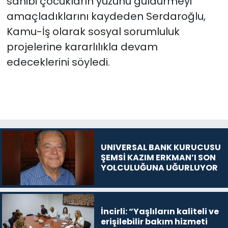
sahibi çocukların yüzünü güldürmeyi
amaçladıklarını kaydeden Serdaroğlu,
Kamu-İş olarak sosyal sorumluluk
projelerine kararlılıkla devam
edeceklerini söyledi.
UNIVERSAL BANK KURUCUSU
ŞEMSİ KAZIM ERKMAN’I SON
YOLCULUĞUNA UĞURLUYOR
İncirli: “Yaşlıların kaliteli ve
erişilebilir bakım hizmeti