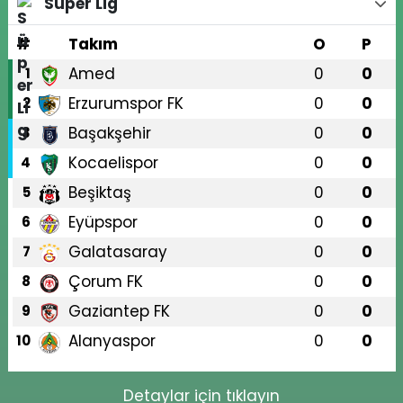
Süper Lig
#
Takım
O
P
Amed
0
0
1
Erzurumspor FK
0
0
2
Başakşehir
0
0
3
Kocaelispor
0
0
4
Beşiktaş
0
0
5
Eyüpspor
0
0
6
Galatasaray
0
0
7
Çorum FK
0
0
8
Gaziantep FK
0
0
9
Alanyaspor
0
0
10
Detaylar için tıklayın