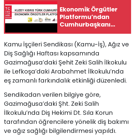
Ekonomik Örgütler
SAĞLIK
Platformu’ndan
Cumhurbaşkanı
Spor
Erhürman’a çağrı
Kamu İşçileri Sendikası (Kamu-İş), Ağız ve
Teknoloji
Diş Sağlığı Haftası kapsamında
TÜRKiYE
Gazimağusa’daki Şehit Zeki Salih İlkokulu
ile Lefkoşa’daki Arabahmet İlkokulu’nda
Video Galeri
eş zamanlı farkındalık etkinliği düzenledi.
YAŞAM
Sendikadan verilen bilgiye göre,
Gazimağusa’daki Şht. Zeki Salih
Yazarlar
İlkokulu’nda Diş Hekimi Dt. Sıla Korun
tarafından öğrencilere yönelik diş bakımı
ve ağız sağlığı bilgilendirmesi yapıldı.