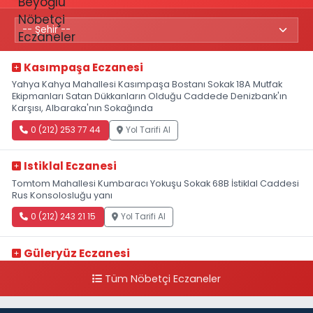
Kasımpaşa Eczanesi
Yahya Kahya Mahallesi Kasımpaşa Bostanı Sokak 18A Mutfak
Ekipmanları Satan Dükkanların Olduğu Caddede Denizbank'ın
Karşısı, Albaraka'nın Sokağında
0 (212) 253 77 44
Yol Tarifi Al
Istiklal Eczanesi
Tomtom Mahallesi Kumbaracı Yokuşu Sokak 68B İstiklal Caddesi
Rus Konsolosluğu yanı
0 (212) 243 21 15
Yol Tarifi Al
Güleryüz Eczanesi
Piripaşa Mahallesi Şaban Deresi Sokak 7 D Koç Müzesi Arkası-
Tüm Nöbetçi Eczaneler
kalaycıbahçe Meydana Doğru
0 (212) 369 95 85
Yol Tarifi Al