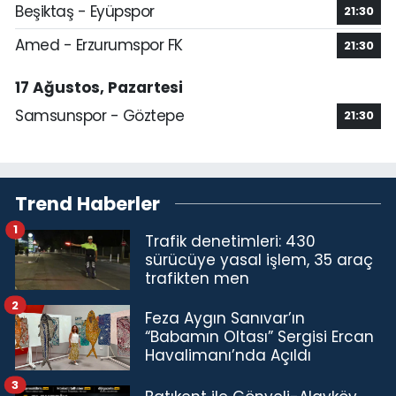
Beşiktaş - Eyüpspor
21:30
Amed - Erzurumspor FK
21:30
17 Ağustos, Pazartesi
Samsunspor - Göztepe
21:30
Trend Haberler
1
Trafik denetimleri: 430
sürücüye yasal işlem, 35 araç
trafikten men
2
Feza Aygın Sanıvar’ın
“Babamın Oltası” Sergisi Ercan
Havalimanı’nda Açıldı
3