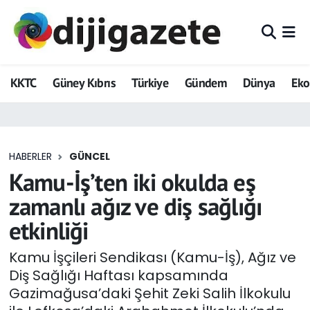
ADVERTORIAL
Hava Durumu
KKTC
Güney Kıbrıs
Türkiye
Gündem
Dünya
Ek
Dijigazete
Trafik Durumu
Dünya
Süper Lig Puan Durumu ve Fikstür
HABERLER
GÜNCEL
Eğitim
Tüm Manşetler
Kamu-İş’ten iki okulda eş
Ekonomi
Son Dakika Haberleri
zamanlı ağız ve diş sağlığı
etkinliği
Foto Galeri
Haber Arşivi
Kamu İşçileri Sendikası (Kamu-İş), Ağız ve
GEZİ
Diş Sağlığı Haftası kapsamında
Gazimağusa’daki Şehit Zeki Salih İlkokulu
Güncel