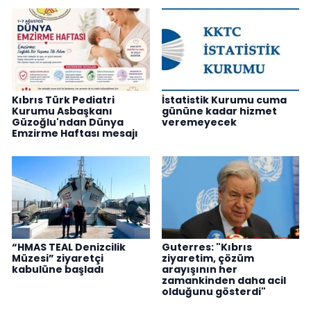
Kıbrıs Türk Pediatri
İstatistik Kurumu cuma
Kurumu Asbaşkanı
gününe kadar hizmet
Güzoğlu'ndan Dünya
veremeyecek
Emzirme Haftası mesajı
“HMAS TEAL Denizcilik
Guterres: "Kıbrıs
Müzesi” ziyaretçi
ziyaretim, çözüm
kabulüne başladı
arayışının her
zamankinden daha acil
olduğunu gösterdi"