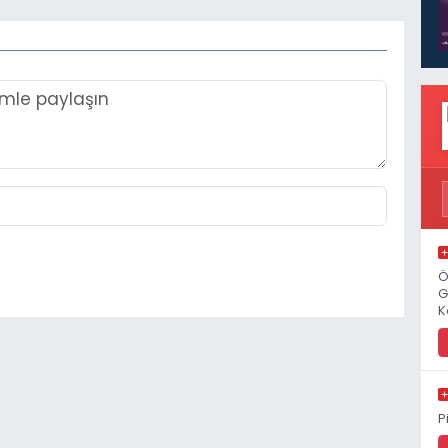
Ö
G
K
P