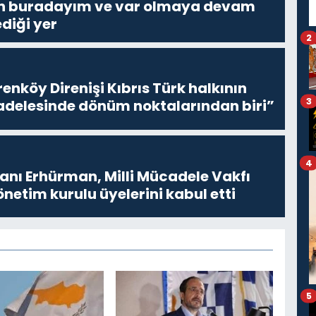
Ben buradayım ve var olmaya devam
diği yer
2
enköy Direnişi Kıbrıs Türk halkının
3
delesinde dönüm noktalarından biri”
4
ı Erhürman, Milli Mücadele Vakfı
netim kurulu üyelerini kabul etti
5