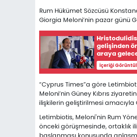
Rum Hükümet Sözcüsü Konstandi
SAĞLIK
Giorgia Meloni’nin pazar günü Gü
Spor
Hristodulidi
gelişinden ön
Teknoloji
araya gelec
TÜRKiYE
İçeriği Görüntü
Video Galeri
“Cyprus Times”a göre Letimbiot
YAŞAM
Meloni’nin Güney Kıbrıs ziyaretin
ilişkilerin geliştirilmesi amacıyl
Yazarlar
Letimbiotis, Meloni'nin Rum Yönet
önceki görüşmesinde, ortaklık il
başlanması konusunda anlaşmay