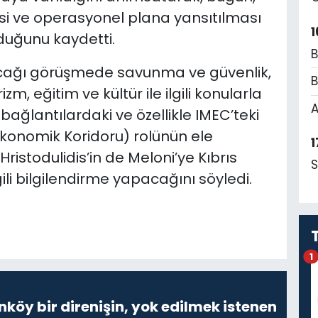
si ve operasyonel plana yansıtılması
1
lduğunu kaydetti.
B
pacağı görüşmede savunma ve güvenlik,
B
rizm, eğitim ve kültür ile ilgili konularla
A
 bağlantılardaki ve özellikle IMEC’teki
konomik Koridoru) rolünün ele
1
Hristodulidis’in de Meloni’ye Kıbrıs
S
ili bilgilendirme yapacağını söyledi.
1
nköy bir direnişin, yok edilmek istenen