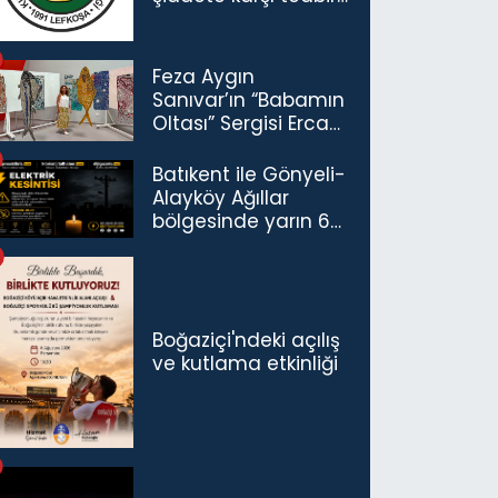
çağrısı
Feza Aygın
Sanıvar’ın “Babamın
Oltası” Sergisi Ercan
Havalimanı’nda
Açıldı
Batıkent ile Gönyeli-
Alayköy Ağıllar
bölgesinde yarın 6
saatlik elektrik
kesintisi…
Boğaziçi'ndeki açılış
ve kutlama etkinliği