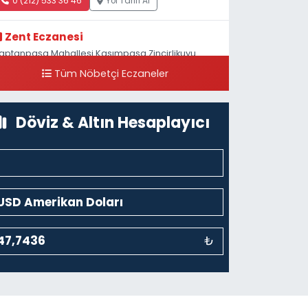
0 (212) 533 36 46
Yol Tarifi Al
Zent Eczanesi
aptanpaşa Mahallesi Kasımpaşa Zincirlikuyu
addesi 123B İstanbul Beyoğlu 4 Nolu ASM Karşısı
Tüm Nöbetçi Eczaneler
0 (212) 297 96 92
Yol Tarifi Al
Döviz & Altın Hesaplayıcı
₺