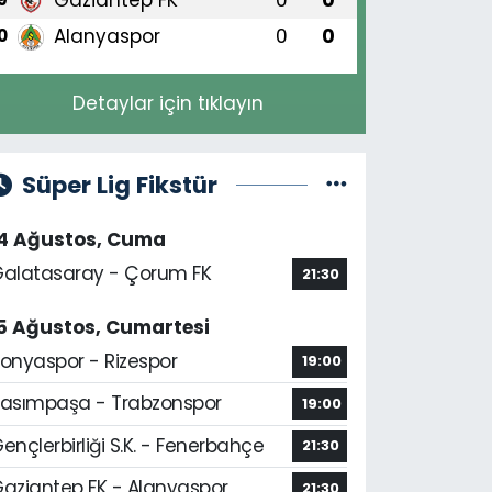
Alanyaspor
0
0
0
Detaylar için tıklayın
Süper Lig Fikstür
14 Ağustos, Cuma
alatasaray - Çorum FK
21:30
5 Ağustos, Cumartesi
onyaspor - Rizespor
19:00
asımpaşa - Trabzonspor
19:00
ençlerbirliği S.K. - Fenerbahçe
21:30
aziantep FK - Alanyaspor
21:30