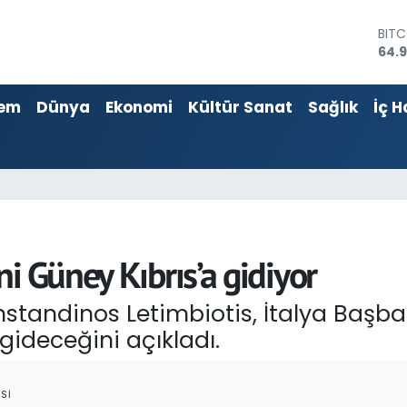
DOL
47,
EUR
55,2
em
Dünya
Ekonomi
Kültür Sanat
Sağlık
İç H
STER
64,4
GRA
666
BİST
13.7
BIT
64.
i Güney Kıbrıs’a gidiyor
andinos Letimbiotis, İtalya Başbak
gideceğini açıkladı.
SI