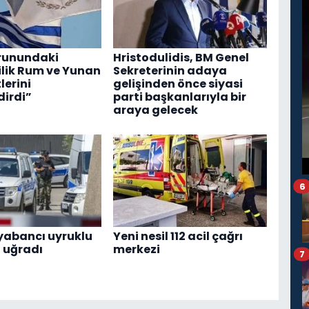
orunundaki
Hristodulidis, BM Genel
ilik Rum ve Yunan
Sekreterinin adaya
erini
gelişinden önce siyasi
dirdi”
parti başkanlarıyla bir
araya gelecek
6
 yabancı uyruklu
Yeni nesil 112 acil çağrı
a uğradı
merkezi
7