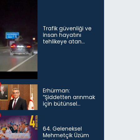
Trafik güvenliği ve
insan hayatını
tehlikeye atan
sürücü ve yolcuya
ceza...
Erhürman:
“Şiddetten arınmak
için bütünsel
politikaları
konuşmamız
gerekiyor”
64. Geleneksel
Mehmetçik Üzüm