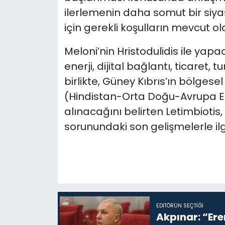
ilerlemenin daha somut bir siya
için gerekli koşulların mevcut o
Meloni’nin Hristodulidis ile ya
enerji, dijital bağlantı, ticaret, tu
birlikte, Güney Kıbrıs’ın bölgesel
(Hindistan-Orta Doğu-Avrupa E
alınacağını belirten Letimbiotis, 
sorunundaki son gelişmelerle ilg
EDITÖRÜN SEÇTIĞI
Akpınar: “Ere