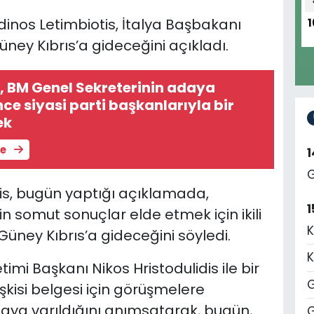
nos Letimbiotis, İtalya Başbakanı
1
ney Kıbrıs’a gideceğini açıkladı.
s, BM Genel Sekreterinin adaya
ce siyasi parti başkanlarıyla bir
ek
le
G
is, bugün yaptığı açıklamada,
1
in somut sonuçlar elde etmek için ikili
K
a Güney Kıbrıs’a gideceğini söyledi.
K
imi Başkanı Nikos Hristodulidis ile bir
G
işkisi belgesi için görüşmelere
a varıldığını anımsatarak, bugün,
G