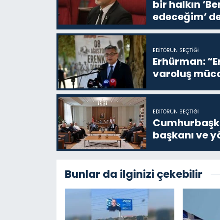
bir halkın ‘
edeceğim’ de
EDITÖRÜN SEÇTIĞI
Erhürman: “Er
varoluş müca
EDITÖRÜN SEÇTIĞI
Cumhurbaşkan
başkanı ve yö
Bunlar da ilginizi çekebilir