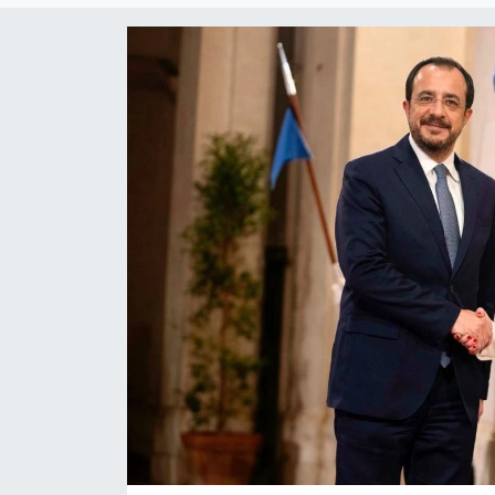
Gündem
KKTC
KKTC YEREL SEÇİM 2018
Kültür Sanat
Magazin
Moda
Nöbetçi Eczaneler
Otomobil Dünyası
Politika