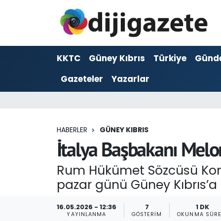
ADVERTORIAL
Hava Durumu
KKTC
Güney Kıbrıs
Türkiye
Günd
Dijigazete
Trafik Durumu
Gazeteler
Yazarlar
Dünya
Süper Lig Puan Durumu ve Fikstür
Eğitim
Tüm Manşetler
HABERLER
GÜNEY KIBRIS
Ekonomi
Son Dakika Haberleri
İtalya Başbakanı Melon
Foto Galeri
Haber Arşivi
Rum Hükümet Sözcüsü Konst
pazar günü Güney Kıbrıs’a 
GEZİ
16.05.2026 - 12:36
7
1 DK
Güncel
YAYINLANMA
GÖSTERIM
OKUNMA SÜRE