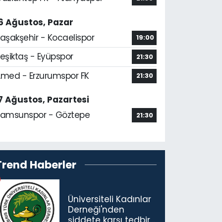
6 Ağustos, Pazar
aşakşehir - Kocaelispor
19:00
eşiktaş - Eyüpspor
21:30
med - Erzurumspor FK
21:30
7 Ağustos, Pazartesi
amsunspor - Göztepe
21:30
Trend Haberler
Üniversiteli Kadınlar
Derneği'nden
şiddete karşı tedbir