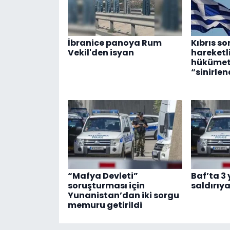
İbranice panoya Rum
Kıbrıs s
Vekil'den isyan
hareketl
hükümetl
“sinirlen
“Mafya Devleti”
Baf’ta 3
soruşturması için
saldırıy
Yunanistan’dan iki sorgu
memuru getirildi