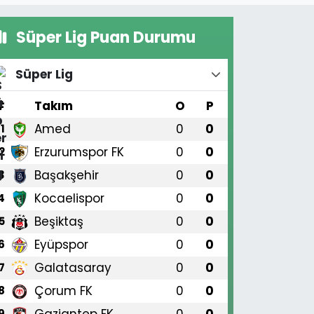
Süper Lig Puan Durumu
Süper Lig
#
Takım
O
P
Amed
0
0
1
Erzurumspor FK
0
0
2
Başakşehir
0
0
3
Kocaelispor
0
0
4
Beşiktaş
0
0
5
Eyüpspor
0
0
6
Galatasaray
0
0
7
Çorum FK
0
0
8
Gaziantep FK
0
0
9