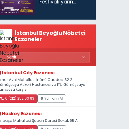
Festivali yarın
başlıyor
İstanbul Beyoğlu Nöbetçi
Eczaneler
Istanbul City Eczanesi
mer Avni Mahallesi İnönü Caddesi 32 2
ümüşsuyu Askeri Hastanesi ve İTÜ Gümüşsuyu
ampüsü karşısı
0 (212) 252 00 93
Yol Tarifi Al
Hasköy Eczanesi
iripaşa Mahallesi Şaban Deresi Sokak 65 A