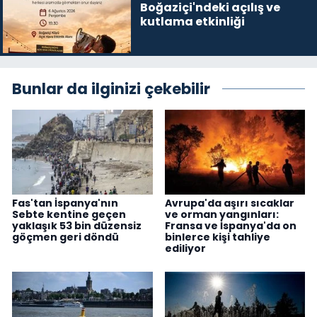
Boğaziçi'ndeki açılış ve
kutlama etkinliği
Bunlar da ilginizi çekebilir
Fas'tan İspanya'nın
Avrupa'da aşırı sıcaklar
Sebte kentine geçen
ve orman yangınları:
yaklaşık 53 bin düzensiz
Fransa ve İspanya'da on
göçmen geri döndü
binlerce kişi tahliye
ediliyor