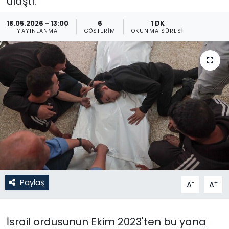
ulaştı.
Gündem
18.05.2026 - 13:00
6
1 DK
YAYINLANMA
GÖSTERIM
OKUNMA SÜRESI
KKTC
KKTC YEREL SEÇİM 2018
Kültür Sanat
Magazin
Moda
Nöbetçi Eczaneler
Paylaş
-
+
A
A
Otomobil Dünyası
İsrail ordusunun Ekim 2023'ten bu yana
Politika