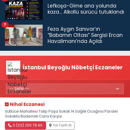
Lefkoşa-Girne ana yolunda
kaza… Alkollü sürücü tutuklandı
7
Feza Aygın Sanıvar’ın
“Babamın Oltası” Sergisi Ercan
Havalimanı’nda Açıldı
İstanbul Beyoğlu Nöbetçi Eczaneler
Nihal Eczanesi
Sütlüce Mahallesi Talip Paşa Sokak 14 Sağlık Ocağına Paralel
Sokakta Bademlik Cami Karşısı
0 (212) 255 78 99
Yol Tarifi Al