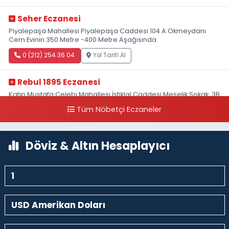
Seher Eczanesi
Piyalepaşa Mahallesi Piyalepaşa Caddesi 104 A Okmeydanı
Cem Evinin 350 Metre -400 Metre Aşağısında
0 (212) 254 36 04
Yol Tarifi Al
Rebul 1895 Eczanesi
Katip Mustafa Çelebi Mahallesi İstiklal Caddesi Meşelik Sokak, 3B
Akbank Sanat karşısı, Fransız Konsolosluğu Çaprazı
Tüm Nöbetçi Eczaneler
0 (212) 243 69 36
Yol Tarifi Al
Döviz & Altın Hesaplayıcı