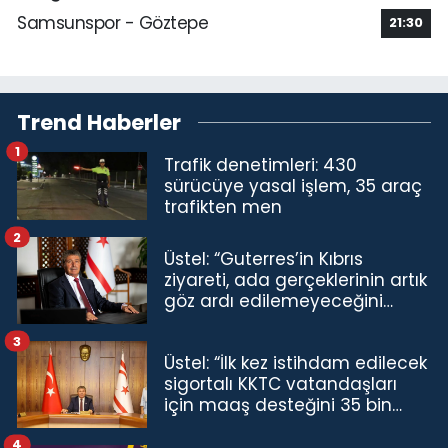
Samsunspor - Göztepe
21:30
Trend Haberler
1
Trafik denetimleri: 430
sürücüye yasal işlem, 35 araç
trafikten men
2
Üstel: “Guterres’in Kıbrıs
ziyareti, ada gerçeklerinin artık
göz ardı edilemeyeceğini
göstermiştir”
3
Üstel: “İlk kez istihdam edilecek
sigortalı KKTC vatandaşları
için maaş desteğini 35 bin
TL'ye çıkardık”
4