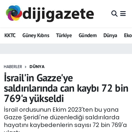
ADVERTORIAL
Hava Durumu
KKTC
Güney Kıbrıs
Türkiye
Gündem
Dünya
Ek
Dijigazete
Trafik Durumu
Dünya
Süper Lig Puan Durumu ve Fikstür
HABERLER
DÜNYA
Eğitim
Tüm Manşetler
İsrail'in Gazze'ye
Ekonomi
Son Dakika Haberleri
saldırılarında can kaybı 72 bin
769'a yükseldi
Foto Galeri
Haber Arşivi
İsrail ordusunun Ekim 2023'ten bu yana
GEZİ
Gazze Şeridi'ne düzenlediği saldırılarda
hayatını kaybedenlerin sayısı 72 bin 769'a
Güncel