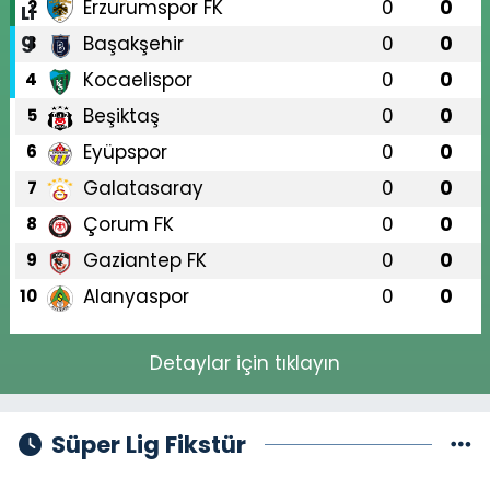
Erzurumspor FK
0
0
2
Başakşehir
0
0
3
Kocaelispor
0
0
4
Beşiktaş
0
0
5
Eyüpspor
0
0
6
Galatasaray
0
0
7
Çorum FK
0
0
8
Gaziantep FK
0
0
9
Alanyaspor
0
0
10
Detaylar için tıklayın
Süper Lig Fikstür