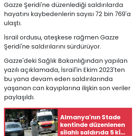
Gazze Şeridi'ne düzenlediği saldırılarda
hayatını kaybedenlerin sayısı 72 bin 769'a
SAĞLIK
ulaştı.
Spor
İsrail ordusu, ateşkese rağmen Gazze
Teknoloji
Şeridi'ne saldırılarını sürdürüyor.
Gazze'deki Sağlık Bakanlığından yapılan
TÜRKiYE
yazılı açıklamada, İsrail'in Ekim 2023'ten
Video Galeri
bu yana devam eden saldırılarında
yaşanan can kayıplarına ilişkin son veriler
YAŞAM
paylaşıldı.
Yazarlar
Almanya'nın Stade
kentinde düzenlenen
silahlı saldırıda 5 kişi