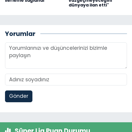
ilerleme sağlandı”
vazgeçmeyeceğini
dünyaya ilan etti"
Yorumlar
Gönder
Süper Lig Puan Durumu