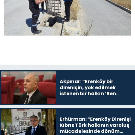
Akpınar: “Erenköy bir
direnişin, yok edilmek
istenen bir halkın ‘Ben
buradayım ve var olmaya
devam edeceğim’ dediği
yer
Erhürman: “Erenköy Direnişi
Kıbrıs Türk halkının varoluş
mücadelesinde dönüm