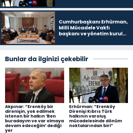
noktalarından biri”
Cumhurbaşkanı Erhürman,
Milli Mücadele Vakfı
başkanı ve yönetim kurulu
üyelerini kabul etti
Bunlar da ilginizi çekebilir
Akpınar: “Erenköy bir
Erhürman: “Erenköy
direnişin, yok edilmek
Direnişi Kıbrıs Türk
istenen bir halkın ‘Ben
halkının varoluş
buradayım ve var olmaya
mücadelesinde dönüm
devam edeceğim’ dediği
noktalarından biri”
yer