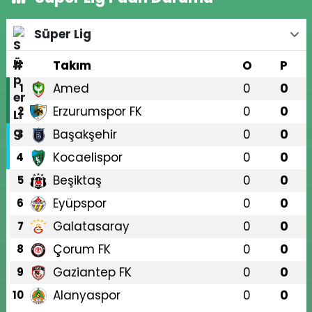
Süper Lig
#
Takım
O
P
Amed
0
0
1
Erzurumspor FK
0
0
2
Başakşehir
0
0
3
Kocaelispor
0
0
4
Beşiktaş
0
0
5
Eyüpspor
0
0
6
Galatasaray
0
0
7
Çorum FK
0
0
8
Gaziantep FK
0
0
9
Alanyaspor
0
0
10