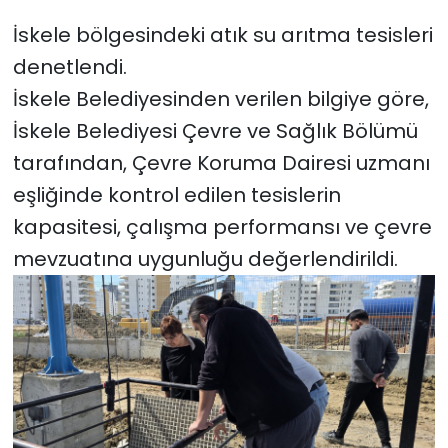
tutuklu…
İskele bölgesindeki atık su arıtma tesisleri
SAĞLIK
denetlendi.
İskele Belediyesinden verilen bilgiye göre,
Spor
İskele Belediyesi Çevre ve Sağlık Bölümü
Teknoloji
tarafından, Çevre Koruma Dairesi uzmanı
eşliğinde kontrol edilen tesislerin
TÜRKiYE
kapasitesi, çalışma performansı ve çevre
Video Galeri
mevzuatına uygunluğu değerlendirildi.
YAŞAM
Yazarlar