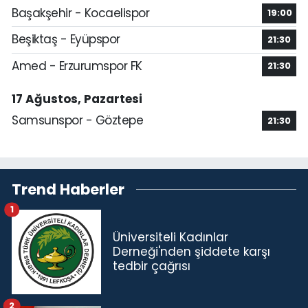
Başakşehir - Kocaelispor
19:00
Beşiktaş - Eyüpspor
21:30
Amed - Erzurumspor FK
21:30
17 Ağustos, Pazartesi
Samsunspor - Göztepe
21:30
Trend Haberler
1
Üniversiteli Kadınlar
Derneği'nden şiddete karşı
tedbir çağrısı
2