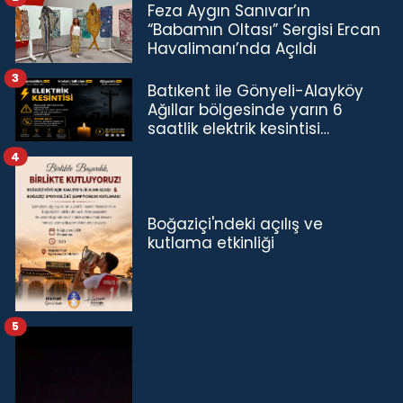
Feza Aygın Sanıvar’ın
“Babamın Oltası” Sergisi Ercan
Havalimanı’nda Açıldı
3
Batıkent ile Gönyeli-Alayköy
Ağıllar bölgesinde yarın 6
saatlik elektrik kesintisi…
4
Boğaziçi'ndeki açılış ve
kutlama etkinliği
5