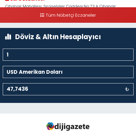
Cihangir Mahallesi, Sıraselviler Caddesi No:73 A Cihangir
Beyoğlu İstanbul
Tüm Nöbetçi Eczaneler
0 (212) 293 90 86
Yol Tarifi Al
Döviz & Altın Hesaplayıcı
₺