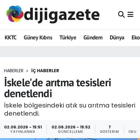
ADVERTORIAL
Hava Durumu
KKTC
Güney Kıbrıs
Türkiye
Gündem
Dünya
Ek
Dijigazete
Trafik Durumu
Dünya
Süper Lig Puan Durumu ve Fikstür
HABERLER
İÇ HABERLER
Eğitim
Tüm Manşetler
İskele'de arıtma tesisleri
Ekonomi
Son Dakika Haberleri
denetlendi
Foto Galeri
Haber Arşivi
İskele bölgesindeki atık su arıtma tesisleri
denetlendi.
GEZİ
02.06.2026 - 15:51
02.06.2026 - 15:52
7
YAYINLANMA
GÜNCELLEME
GÖSTERIM
OKUN
Güncel