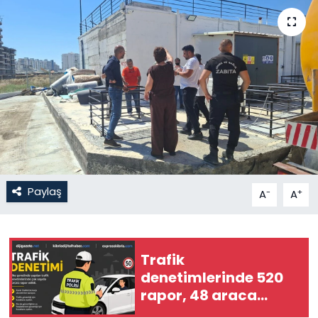
Gündem
KKTC
KKTC YEREL SEÇİM 2018
Kültür Sanat
Magazin
Paylaş
-
+
A
A
Moda
Nöbetçi Eczaneler
Trafik
denetimlerinde 520
Otomobil Dünyası
rapor, 48 araca
trafikten men, 3
Politika