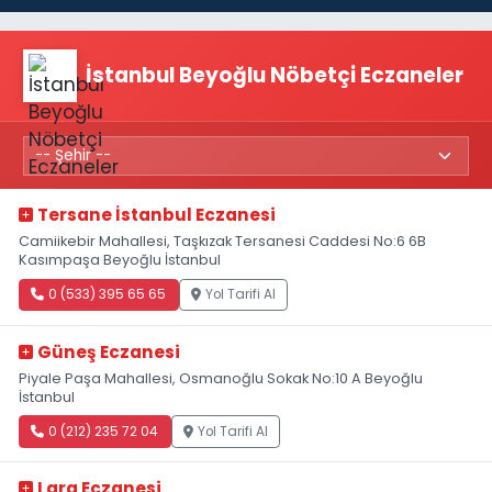
İstanbul Beyoğlu Nöbetçi Eczaneler
Tersane İstanbul Eczanesi
Camiikebir Mahallesi, Taşkızak Tersanesi Caddesi No:6 6B
Kasımpaşa Beyoğlu İstanbul
0 (533) 395 65 65
Yol Tarifi Al
Güneş Eczanesi
Piyale Paşa Mahallesi, Osmanoğlu Sokak No:10 A Beyoğlu
İstanbul
0 (212) 235 72 04
Yol Tarifi Al
Lara Eczanesi