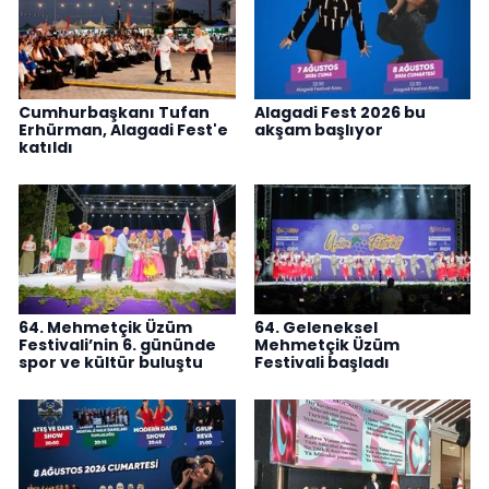
Cumhurbaşkanı Tufan
Alagadi Fest 2026 bu
Erhürman, Alagadi Fest'e
akşam başlıyor
katıldı
64. Mehmetçik Üzüm
64. Geleneksel
Festivali’nin 6. gününde
Mehmetçik Üzüm
spor ve kültür buluştu
Festivali başladı