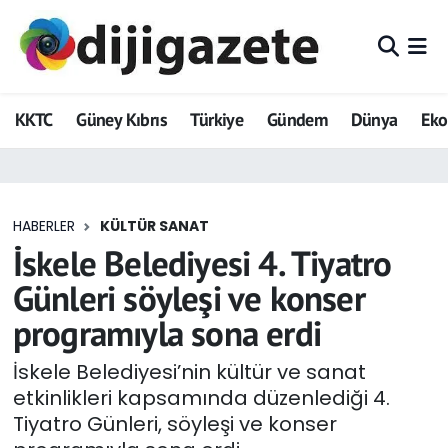
ADVERTORIAL
Hava Durumu
KKTC
Güney Kıbrıs
Türkiye
Gündem
Dünya
Ek
Dijigazete
Trafik Durumu
Dünya
Süper Lig Puan Durumu ve Fikstür
HABERLER
KÜLTÜR SANAT
Eğitim
Tüm Manşetler
İskele Belediyesi 4. Tiyatro
Ekonomi
Son Dakika Haberleri
Günleri söyleşi ve konser
programıyla sona erdi
Foto Galeri
Haber Arşivi
İskele Belediyesi’nin kültür ve sanat
GEZİ
etkinlikleri kapsamında düzenlediği 4.
Tiyatro Günleri, söyleşi ve konser
Güncel