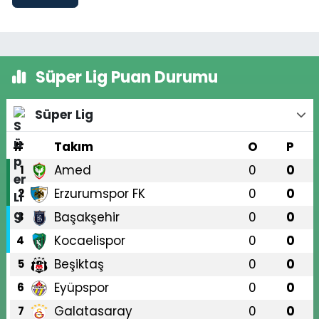
Süper Lig Puan Durumu
Süper Lig
#
Takım
O
P
Amed
0
0
1
Erzurumspor FK
0
0
2
Başakşehir
0
0
3
Kocaelispor
0
0
4
Beşiktaş
0
0
5
Eyüpspor
0
0
6
Galatasaray
0
0
7