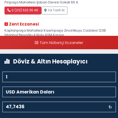
Piripaşa Mahallesi Şaban Deresi Sokak 65 A
0 (212) 533 36 46
Yol Tarifi Al
Zent Eczanesi
Kaptanpaşa Mahallesi Kasımpaşa Zincirlikuyu Caddesi 123B
İstanbul Beyoğlu 4 Nolu ASM Karşısı
Tüm Nöbetçi Eczaneler
0 (212) 297 96 92
Yol Tarifi Al
Döviz & Altın Hesaplayıcı
₺