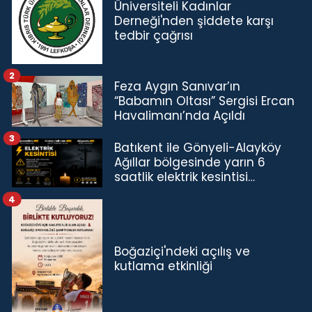
Üniversiteli Kadınlar
Derneği'nden şiddete karşı
tedbir çağrısı
2
Feza Aygın Sanıvar’ın
“Babamın Oltası” Sergisi Ercan
Havalimanı’nda Açıldı
3
Batıkent ile Gönyeli-Alayköy
Ağıllar bölgesinde yarın 6
saatlik elektrik kesintisi…
4
Boğaziçi'ndeki açılış ve
kutlama etkinliği