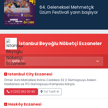
64. Geleneksel Mehmetçik
Üzüm Festivali yarın başlıyor
İstanbul Beyoğlu Nöbetçi Eczaneler
Istanbul City Eczanesi
Ömer Avni Mahallesi İnönü Caddesi 32 2 Gümüşsuyu Askeri
Hastanesi ve İTÜ Gümüşsuyu Kampüsü karşısı
0 (212) 252 00 93
Yol Tarifi Al
Hasköy Eczanesi