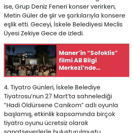
ise,
Grup Deniz Feneri
konser verirken,
Metin Güler de şiir ve şarkılarıyla konsere
eşlik etti. Geceyi, İskele Belediyesi Meclis
Üyesi
Zekiye Gece
de izledi.
Maner’in “Sofoklis”
filmi AB Bilgi
Merkezi’nde
gösterildi
4. Tiyatro Günleri, İskele Belediye
Tiyatrosu’nun 27 Mart’ta sahnelediği
“Hadi Öldürsene Canikom” adlı oyunla
başlamış, etkinlik kapsamında birçok
tiyatro oyunu ücretsiz olarak
sanatseverlerle buluşturulmuştu.