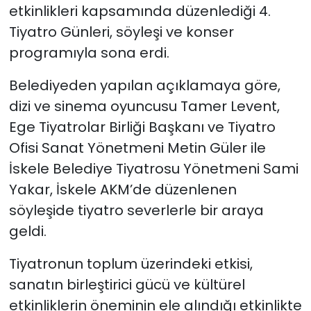
etkinlikleri kapsamında düzenlediği 4.
Tiyatro Günleri, söyleşi ve konser
SAĞLIK
programıyla sona erdi.
Spor
Belediyeden yapılan açıklamaya göre,
Teknoloji
dizi ve sinema oyuncusu
Tamer Levent
,
Ege Tiyatrolar Birliği Başkanı ve Tiyatro
TÜRKiYE
Ofisi Sanat Yönetmeni Metin Güler ile
İskele Belediye Tiyatrosu Yönetmeni
Sami
Video Galeri
Yakar
, İskele AKM’de düzenlenen
söyleşide tiyatro severlerle bir araya
YAŞAM
geldi.
Yazarlar
Tiyatronun toplum üzerindeki etkisi,
sanatın birleştirici gücü ve kültürel
etkinliklerin öneminin ele alındığı etkinlikte