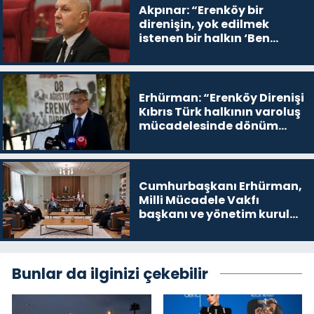
Akpınar: “Erenköy bir
direnişin, yok edilmek
istenen bir halkın ‘Ben
buradayım ve var olmaya
devam edeceğim’ dediği
yer
Erhürman: “Erenköy Direnişi
Kıbrıs Türk halkının varoluş
mücadelesinde dönüm
noktalarından biri”
Cumhurbaşkanı Erhürman,
Milli Mücadele Vakfı
başkanı ve yönetim kurulu
üyelerini kabul etti
Bunlar da ilginizi çekebilir