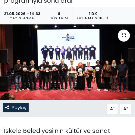
programıyla sona erdi.
Gündem
21.05.2026 - 14:33
8
1 DK
YAYINLANMA
GÖSTERIM
OKUNMA SÜRESI
KKTC
KKTC YEREL SEÇİM 2018
Kültür Sanat
Magazin
Moda
Nöbetçi Eczaneler
Paylaş
-
+
A
A
Otomobil Dünyası
İskele Belediyesi’nin kültür ve sanat
Politika