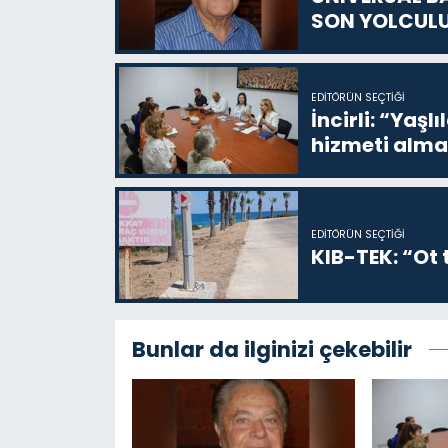
SON YOLCUL
EDITÖRÜN SEÇTIĞI
İncirli: “Yaşlı
hizmeti alma
EDITÖRÜN SEÇTIĞI
KIB-TEK: “Ot t
Bunlar da ilginizi çekebilir