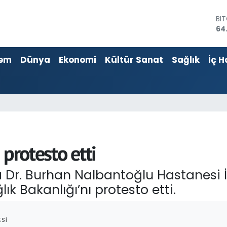
BI
64
DO
47
EU
55
em
Dünya
Ekonomi
Kültür Sanat
Sağlık
İç H
ST
64
GR
66
Bİ
13
ı protesto etti
a Dr. Burhan Nalbantoğlu Hastanesi İ
k Bakanlığı’nı protesto etti.
SI