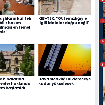
Yaşlıların kaliteli
KIB-TEK: “Ot temizliğiyle
3
ebilir bakım
ilgili iddialar doğru değil"
alması en temel
miz”
4
5
 binalarına
Hava sıcaklığı 41 dereceye
renler hakkında
kadar yükselecek
em başlatıldı