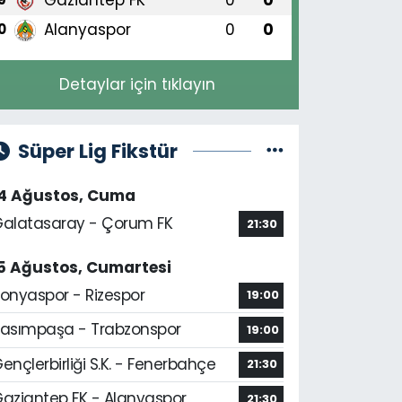
Alanyaspor
0
0
0
Detaylar için tıklayın
Süper Lig Fikstür
14 Ağustos, Cuma
alatasaray - Çorum FK
21:30
5 Ağustos, Cumartesi
onyaspor - Rizespor
19:00
asımpaşa - Trabzonspor
19:00
ençlerbirliği S.K. - Fenerbahçe
21:30
aziantep FK - Alanyaspor
21:30