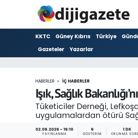
ADVERTORIAL
Hava Durumu
KKTC
Güney Kıbrıs
Türkiye
Günd
Dijigazete
Trafik Durumu
Gazeteler
Yazarlar
Dünya
Süper Lig Puan Durumu ve Fikstür
Eğitim
Tüm Manşetler
HABERLER
İÇ HABERLER
Ekonomi
Son Dakika Haberleri
Işık, Sağlık Bakanlığı’n
Foto Galeri
Haber Arşivi
Tüketiciler Derneği, Lefkoş
uygulamalardan ötürü Sağlı
GEZİ
02.06.2026 - 16:10
6
1 DK
Güncel
YAYINLANMA
GÖSTERIM
OKUNMA SÜRE