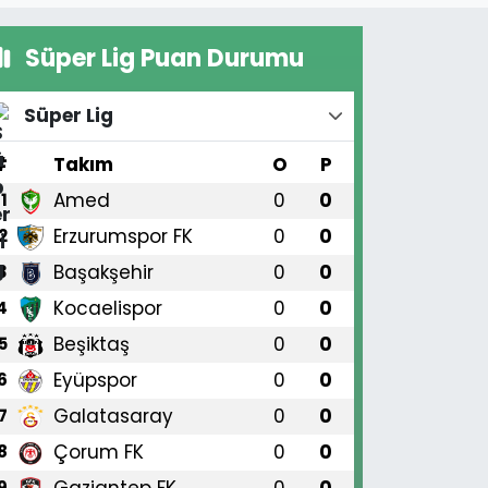
Süper Lig Puan Durumu
Süper Lig
#
Takım
O
P
Amed
0
0
1
Erzurumspor FK
0
0
2
Başakşehir
0
0
3
Kocaelispor
0
0
4
Beşiktaş
0
0
5
Eyüpspor
0
0
6
Galatasaray
0
0
7
Çorum FK
0
0
8
Gaziantep FK
0
0
9