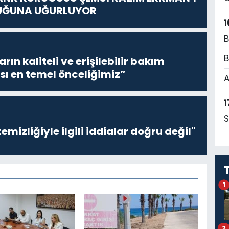
UĞUNA UĞURLUYOR
1
B
B
ların kaliteli ve erişilebilir bakım
sı en temel önceliğimiz”
A
1
S
emizliğiyle ilgili iddialar doğru değil"
1
2