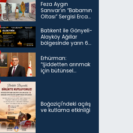
Feza Aygın
Sanıvar’ın “Babamın
Oltası” Sergisi Ercan
Havalimanı’nda
Açıldı
Batıkent ile Gönyeli-
Alayköy Ağıllar
bölgesinde yarın 6
saatlik elektrik
kesintisi…
Erhürman:
“Şiddetten arınmak
için bütünsel
politikaları
konuşmamız
gerekiyor”
Boğaziçi'ndeki açılış
ve kutlama etkinliği