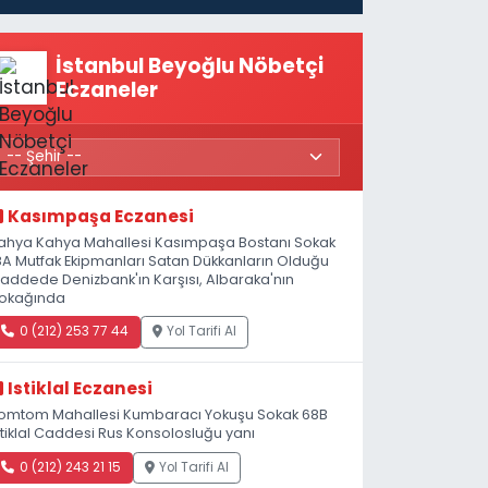
İstanbul Beyoğlu Nöbetçi
Eczaneler
Kasımpaşa Eczanesi
ahya Kahya Mahallesi Kasımpaşa Bostanı Sokak
8A Mutfak Ekipmanları Satan Dükkanların Olduğu
addede Denizbank'ın Karşısı, Albaraka'nın
okağında
0 (212) 253 77 44
Yol Tarifi Al
Istiklal Eczanesi
omtom Mahallesi Kumbaracı Yokuşu Sokak 68B
stiklal Caddesi Rus Konsolosluğu yanı
0 (212) 243 21 15
Yol Tarifi Al