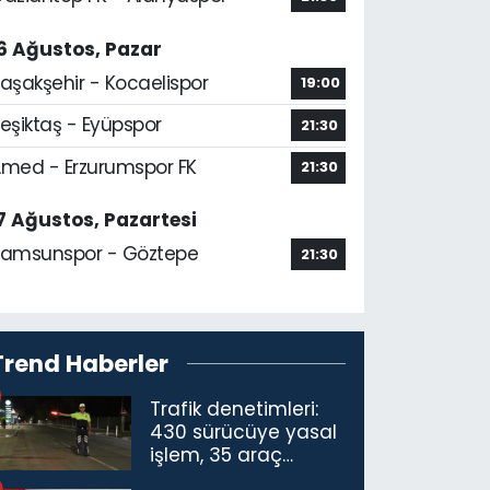
6 Ağustos, Pazar
aşakşehir - Kocaelispor
19:00
eşiktaş - Eyüpspor
21:30
med - Erzurumspor FK
21:30
7 Ağustos, Pazartesi
amsunspor - Göztepe
21:30
Trend Haberler
Trafik denetimleri:
430 sürücüye yasal
işlem, 35 araç
trafikten men