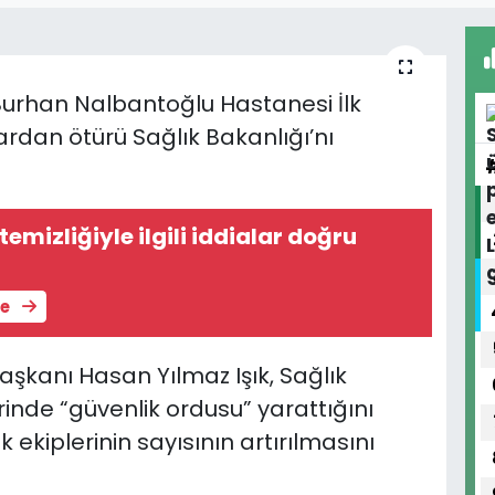
 Burhan Nalbantoğlu Hastanesi İlk
rdan ötürü Sağlık Bakanlığı’nı
temizliğiyle ilgili iddialar doğru
le
şkanı Hasan Yılmaz Işık, Sağlık
erinde “güvenlik ordusu” yarattığını
 ekiplerinin sayısının artırılmasını