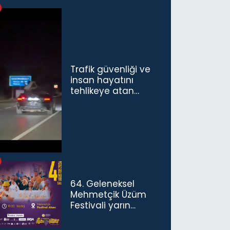
Trafik güvenliği ve
insan hayatını
tehlikeye atan
sürücü ve yolcuya
ceza...
64. Geleneksel
Mehmetçik Üzüm
Festivali yarın
başlıyor