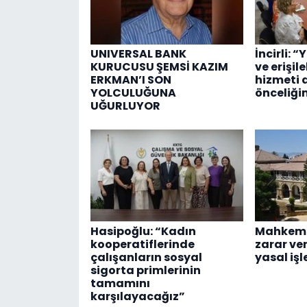
UNIVERSAL BANK
İncirli: “
KURUCUSU ŞEMSİ KAZIM
ve erişil
ERKMAN’I SON
hizmeti 
YOLCULUĞUNA
önceliği
UĞURLUYOR
Hasipoğlu: “Kadın
Mahkeme
kooperatiflerinde
zarar ve
çalışanların sosyal
yasal işl
sigorta primlerinin
tamamını
karşılayacağız”