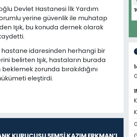
ğlu Devlet Hastanesi İlk Yardım
1
 sorumlu yerine güvenlik ile muhatap
den Işık, bu konuda dernek olarak
kaydetti.
in hastane idaresinden herhangi bir
rini belirten Işık, hastaların burada
n beklemek zorunda bırakıldığını
G
ükümeti eleştirdi.
1
K
K
G
ANK KURUCUSU ŞEMSİ KAZIM ERKMAN’I
G