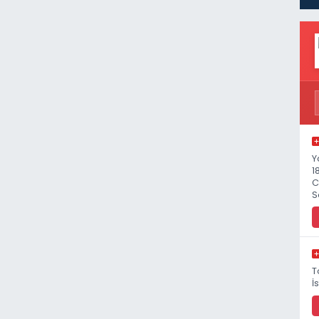
Y
1
C
S
T
İ