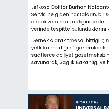
Lefkoşa Doktor Burhan Nalbanto
SAĞLIK
Servisi’ne giden hastaların, bir
olmak zorunda kaldığını ifade e
Spor
yerinde tespitte bulunduklarını 
Teknoloji
Dernek olarak “mesai bittiği iç
yetkili olmadığını” gözlemledikle
TÜRKiYE
saatlerce aciliyet gözetmeksizi
Video Galeri
savunarak, Sağlık Bakanlığı ve h
YAŞAM
Yazarlar
EDITÖRÜN SEÇTIĞI
UNIVERSAL B