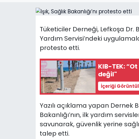
Gündem
KKTC
Tüketiciler Derneği, Lefkoşa Dr.
Yardım Servisi’ndeki uygulamala
KKTC YEREL SEÇİM 2018
protesto etti.
Kültür Sanat
KIB-TEK: “Ot 
değil"
Magazin
İçeriği Görüntü
Moda
Yazılı açıklama yapan Dernek Ba
Nöbetçi Eczaneler
Bakanlığı’nın, ilk yardım servisl
Otomobil Dünyası
savunarak, güvenlik yerine sağlık
talep etti.
Politika