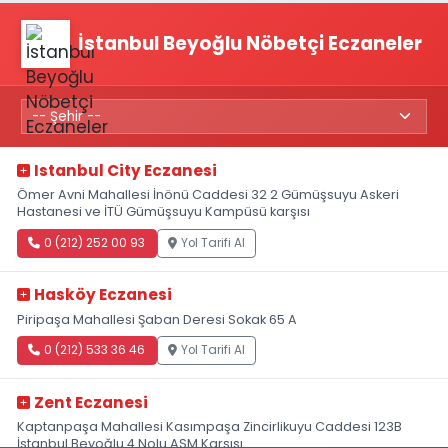
İstanbul Beyoğlu Nöbetçi Eczaneler
Istanbul City Eczanesi
Ömer Avni Mahallesi İnönü Caddesi 32 2 Gümüşsuyu Askeri
Hastanesi ve İTÜ Gümüşsuyu Kampüsü karşısı
0 (212) 252 00 93
Yol Tarifi Al
Hasköy Eczanesi
Piripaşa Mahallesi Şaban Deresi Sokak 65 A
0 (212) 533 36 46
Yol Tarifi Al
Zent Eczanesi
Kaptanpaşa Mahallesi Kasımpaşa Zincirlikuyu Caddesi 123B
İstanbul Beyoğlu 4 Nolu ASM Karşısı