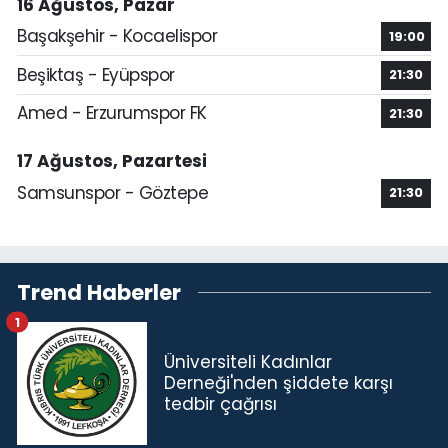
16 Ağustos, Pazar
Başakşehir - Kocaelispor
19:00
Beşiktaş - Eyüpspor
21:30
Amed - Erzurumspor FK
21:30
17 Ağustos, Pazartesi
Samsunspor - Göztepe
21:30
Trend Haberler
1
Üniversiteli Kadınlar
Derneği'nden şiddete karşı
tedbir çağrısı