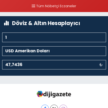
Tüm Nöbetçi Eczaneler
0 (212) 297 96 92
Yol Tarifi Al
Döviz & Altın Hesaplayıcı
₺