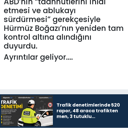
ABD’nin “taahhütlerini ihlal
etmesi ve ablukayı
SAĞLIK
sürdürmesi” gerekçesiyle
Hürmüz Boğazı’nın yeniden tam
Spor
kontrol altına alındığını
Teknoloji
duyurdu.
Ayrıntılar geliyor....
TÜRKiYE
Video Galeri
YAŞAM
Yazarlar
Trafik denetimlerinde 520
rapor, 48 araca trafikten
men, 3 tutuklu…