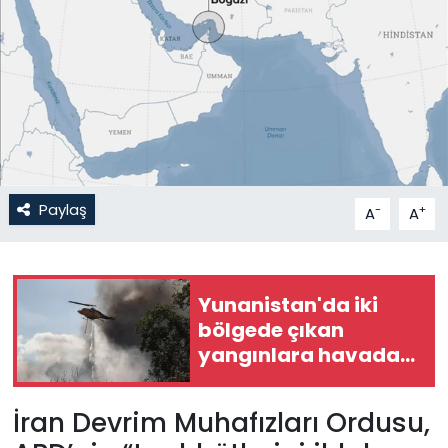
Gündem
KKTC
KKTC YEREL SEÇİM 2018
Kültür Sanat
Paylaş
-
+
A
A
Magazin
Moda
Yunanistan'da iki
bölgede çıkan
Nöbetçi Eczaneler
yangınlara havadan
ve karadan
Otomobil Dünyası
müdahale ediliyor
İran Devrim Muhafızları Ordusu,
Politika