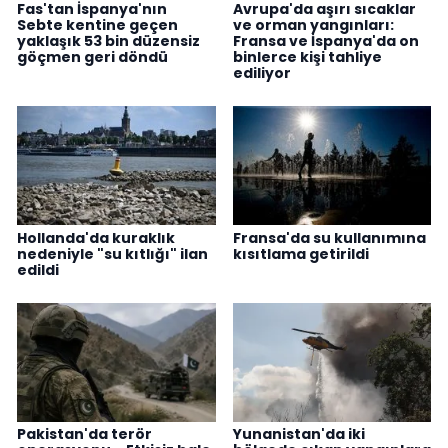
Fas'tan İspanya'nın
Avrupa'da aşırı sıcaklar
Sebte kentine geçen
ve orman yangınları:
yaklaşık 53 bin düzensiz
Fransa ve İspanya'da on
göçmen geri döndü
binlerce kişi tahliye
ediliyor
Hollanda'da kuraklık
Fransa'da su kullanımına
nedeniyle "su kıtlığı" ilan
kısıtlama getirildi
edildi
Pakistan'da terör
Yunanistan'da iki