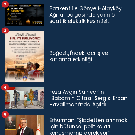
2
Batıkent ile Gönyeli-Alayköy
Ağıllar bölgesinde yarın 6
saatlik elektrik kesintisi…
3
Boğaziçi'ndeki açılış ve
kutlama etkinliği
4
Feza Aygın Sanıvar’ın
“Babamın Oltası” Sergisi Ercan
Havalimanı’nda Açıldı
5
Erhürman: “Şiddetten arınmak
için bütünsel politikaları
konuşmamız gerekiyor”