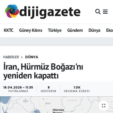
ADVERTORIAL
Hava Durumu
KKTC
Güney Kıbrıs
Türkiye
Gündem
Dünya
Ek
Dijigazete
Trafik Durumu
Dünya
Süper Lig Puan Durumu ve Fikstür
HABERLER
DÜNYA
Eğitim
Tüm Manşetler
İran, Hürmüz Boğazı'nı
Ekonomi
Son Dakika Haberleri
yeniden kapattı
Foto Galeri
Haber Arşivi
18.04.2026 - 11:35
8
1 DK
YAYINLANMA
GÖSTERIM
OKUNMA SÜRESI
GEZİ
Güncel