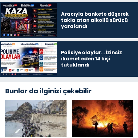
Aracıyla bankete düşerek
takla atan alkollü sürücü
yaralandı
Polisiye olaylar… İzinsiz
ikamet eden 14 kişi
tutuklandı
Bunlar da ilginizi çekebilir