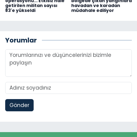
operasyonu... Etkisiz hale
bölgede çıkan yangınlara
getirilen militan sayısı
havadan ve karadan
83'e yükseldi
müdahale ediliyor
Yorumlar
Gönder