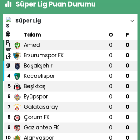
Süper Lig Puan Durumu
Süper Lig
#
Takım
O
P
Amed
0
0
1
Erzurumspor FK
0
0
2
Başakşehir
0
0
3
Kocaelispor
0
0
4
Beşiktaş
0
0
5
Eyüpspor
0
0
6
Galatasaray
0
0
7
Çorum FK
0
0
8
Gaziantep FK
0
0
9
Alanyaspor
0
0
10