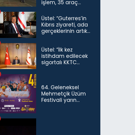
işlem, 35 araç
trafikten men
Üstel: “Guterres’in
Kıbrıs ziyareti, ada
gerçeklerinin artık
göz ardı
edilemeyeceğini
Üstel: “İlk kez
göstermiştir”
istihdam edilecek
sigortalı KKTC
vatandaşları için
maaş desteğini 35
bin TL'ye çıkardık”
64. Geleneksel
Mehmetçik Üzüm
Festivali yarın
başlıyor