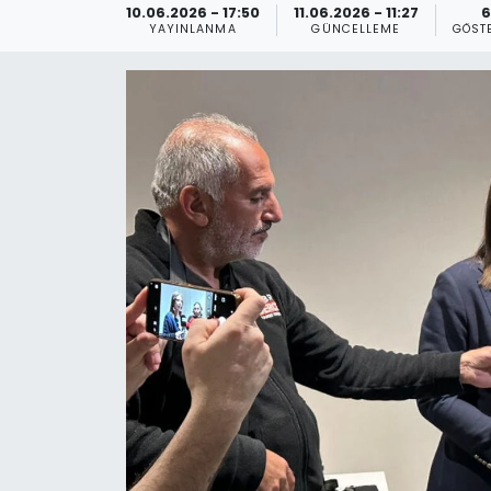
10.06.2026 - 17:50
11.06.2026 - 11:27
6
YAYINLANMA
GÜNCELLEME
GÖST
Gündem
KKTC
KKTC YEREL SEÇİM 2018
Kültür Sanat
Magazin
Moda
Nöbetçi Eczaneler
Otomobil Dünyası
Politika