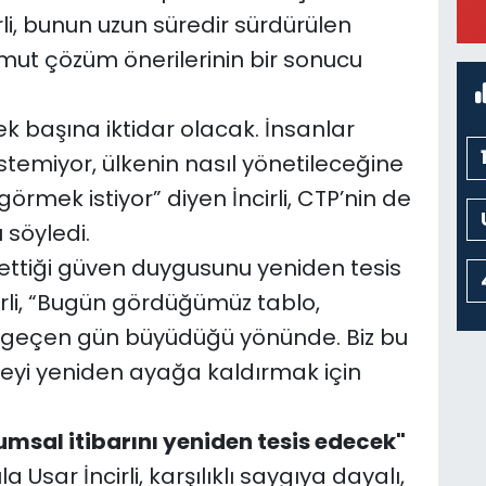
K
rli, bunun uzun süredir sürdürülen
M
K
omut çözüm önerilerinin bir sonucu
k başına iktidar olacak. İnsanlar
stemiyor, ülkenin nasıl yönetileceğine
 görmek istiyor” diyen İncirli, CTP’nin de
 söyledi.
ettiği güven duygusunu yeniden tesis
rli, “Bugün gördüğümüz tablo,
r geçen gün büyüdüğü yönünde. Biz bu
eyi yeniden ayağa kaldırmak için
msal itibarını yeniden tesis edecek"
la Usar İncirli, karşılıklı saygıya dayalı,