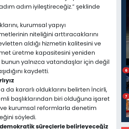
ım adım iyileştireceğiz.” şeklinde
klarını, kurumsal yapıyı
tlerinin niteliğini arttıracaklarını
vletten aldığı hizmetin kalitesini ve
izmet üretme kapasitesini yeniden
i, bunun yalnızca vatandaşlar için değil
şıdığını kaydetti.
6
lıyız
a kararlı olduklarını belirten İncirli,
7
li başlıklarından biri olduğuna işaret
leri ve kurumsal reformlarla denetim
ğini söyledi.
 demokratik süreçlerle belirleyeceğiz