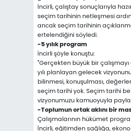
İncirli, çalıştay sonuçlarıyla ha
seçim tarihinin netleşmesi ard
ancak seçim tarihinin açıklan
ertelendiğini söyledi.
-5 yılık program
İncirli şöyle konuştu:
"Gerçekten büyük bir çalışmayı 
yılı planlayan gelecek vizyonun
bilinmesi, konuşulması, değerlen
seçim tarihi yok. Seçim tarihi b
vizyonumuzu kamuoyuyla payla
-Toplumun ortak aklını bir ma
Çalışmalarının hükümet programı
İncirli, eğitimden sağlığa, ekon