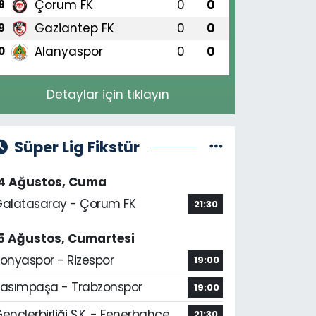
Çorum FK
0
0
8
Gaziantep FK
0
0
9
Alanyaspor
0
0
0
Detaylar için tıklayın
Süper Lig Fikstür
14 Ağustos, Cuma
alatasaray - Çorum FK
21:30
5 Ağustos, Cumartesi
onyaspor - Rizespor
19:00
asımpaşa - Trabzonspor
19:00
ençlerbirliği S.K. - Fenerbahçe
21:30