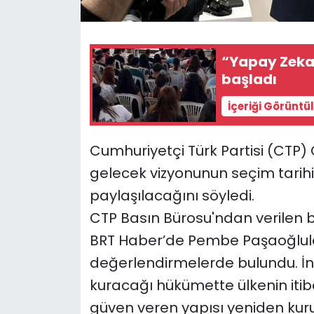
SAĞLIK
“Yapay Zeka 
Spor
başladı
Teknoloji
İçeriği Görüntü
TÜRKiYE
Cumhuriyetçi Türk Partisi (CTP) G
gelecek vizyonunun seçim tarih
Video Galeri
paylaşılacağını söyledi.
YAŞAM
CTP Basın Bürosu'ndan verilen bi
BRT Haber’de Pembe Paşaoğlul
Yazarlar
değerlendirmelerde bulundu. İnci
kuracağı hükümette ülkenin itiba
güven veren yapısı yeniden kuru