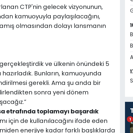
zırlanan CTP'nin gelecek vizyonunun,
G
ından kamuoyuyla paylaşılacağını,
1
mamış olmasından dolayı lansmanın
B
B
A
gerçekleştirdik ve ülkenin önündeki 5
1
u hazırladık. Bunların, kamuoyunda
S
dirilmesi gerekli. Ama şu anda bir
elirlendikten sonra yeni dönem
şacağız.”
sa etrafında toplamayı başardık
1
 için de kullanılacağını ifade eden
omiden enerjiye kadar farklı başlıklarda