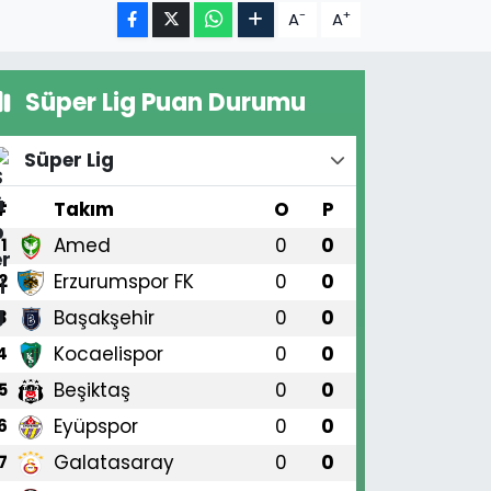
-
+
A
A
Süper Lig Puan Durumu
Süper Lig
#
Takım
O
P
Amed
0
0
1
Erzurumspor FK
0
0
2
Başakşehir
0
0
3
Kocaelispor
0
0
4
Beşiktaş
0
0
5
Eyüpspor
0
0
6
Galatasaray
0
0
7