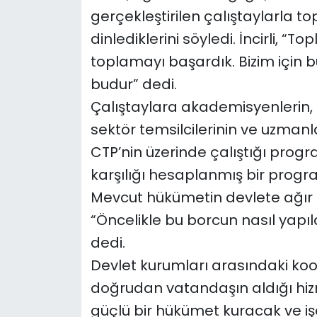
gerçekleştirilen çalıştaylarla t
dinlediklerini söyledi. İncirli, “
toplamayı başardık. Bizim için b
budur” dedi.
Çalıştaylara akademisyenlerin, m
sektör temsilcilerinin ve uzmanlar
CTP’nin üzerinde çalıştığı progr
karşılığı hesaplanmış bir progr
Mevcut hükümetin devlete ağır bi
“Öncelikle bu borcun nasıl yapıl
dedi.
Devlet kurumları arasındaki k
doğrudan vatandaşın aldığı hizme
güçlü bir hükümet kuracak ve i