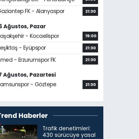
aziantep FK - Alanyaspor
21:30
6 Ağustos, Pazar
aşakşehir - Kocaelispor
19:00
eşiktaş - Eyüpspor
21:30
med - Erzurumspor FK
21:30
7 Ağustos, Pazartesi
amsunspor - Göztepe
21:30
Trend Haberler
Trafik denetimleri:
430 sürücüye yasal