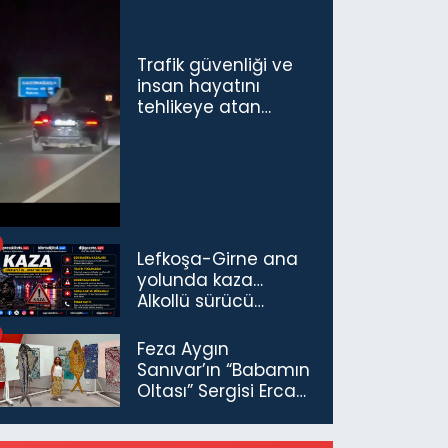
Trafik güvenliği ve
insan hayatını
tehlikeye atan
sürücü ve yolcuya
ceza...
Lefkoşa-Girne ana
yolunda kaza…
Alkollü sürücü
tutuklandı
Feza Aygın
Sanıvar’ın “Babamın
Oltası” Sergisi Ercan
Havalimanı’nda
Açıldı