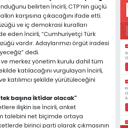
nduğunu belirten İncirli, CTP’nin güçlü
alkın karşısına çıkacağını ifade etti.
üzüğü ve iç demokrasi kuralları
e eden İncirli, “Cumhuriyetçi Türk
tüzüğü vardır. Adaylarımızı örgüt iradesi
yeceğiz” dedi.
S
O
nin ve merkez yönetim kurulu dahil tüm
ekilde katılacağını vurgulayan İncirli,
ve katılımcı şekilde yürütüleceğini
P
O
tek başına iktidar olacak"
A
 ilişkin ise İncirli, anket
m talebini net biçimde ortaya
etlerde birinci parti olarak çıkmasının