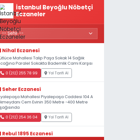
İstanbul Beyoğlu Nöbetçi
Eczaneler
Nihal Eczanesi
ütlüce Mahallesi Talip Paşa Sokak 14 Sağlık
cağına Paralel Sokakta Bademlik Cami Karşısı
0 (212) 255 78 99
Yol Tarifi Al
Seher Eczanesi
iyalepaşa Mahallesi Piyalepaşa Caddesi 104 A
kmeydanı Cem Evinin 350 Metre -400 Metre
şağısında
0 (212) 254 36 04
Yol Tarifi Al
Rebul 1895 Eczanesi