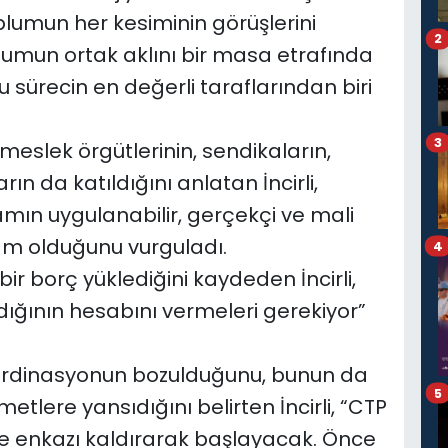
oplumun her kesiminin görüşlerini
2
Toplumun ortak aklını bir masa etrafında
u sürecin en değerli taraflarından biri
3
eslek örgütlerinin, sendikaların,
ın da katıldığını anlatan İncirli,
amın uygulanabilir, gerçekçi ve mali
am olduğunu vurguladı.
4
r borç yüklediğini kaydeden İncirli,
dığının hesabını vermeleri gerekiyor”
oordinasyonun bozulduğunu, bunun da
5
tlere yansıdığını belirten İncirli, “CTP
şe enkazı kaldırarak başlayacak. Önce