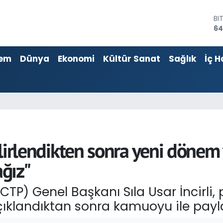
D
47
E
55
em
Dünya
Ekonomi
Kültür Sanat
Sağlık
İç H
ST
64
GR
65
Bİ
13
BI
64
 belirlendikten sonra yeni dön
ğız"
CTP) Genel Başkanı Sıla Usar İncirli,
ıklandıktan sonra kamuoyu ile payla