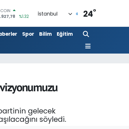
°
OLAR
24
İstanbul
,5894
%0.08
URO
,0398
%-0.02
aberler
Spor
Bilim
Eğitim
ERLİN
,1581
%0.16
AM ALTIN
08.83
%4.44
ST100
.703
%11
TCOIN
.927,78
%1.32
em vizyonumuzu
 partinin gelecek
şılacağını söyledi.