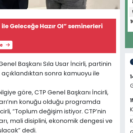
1
ile Geleceğe Hazır Ol” seminerleri
le
enel Başkanı Sıla Usar İncirli, partinin
i açıklandıktan sonra kamuoyu ile
G
lgiye göre, CTP Genel Başkanı İncirli,
1
arı’nın konuğu olduğu programda
K
rli, “Toplum değişim istiyor. CTP’nin
rı, mali disiplini, ekonomik dengesi ve
K
lacak” dedi.
G