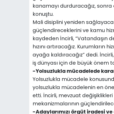
kanamayı durduracağız, sonra ad
konuştu.
Mali disiplini yeniden sağlayaca
güçlendireceklerini ve kamu hizme
kaydeden İncirli, “Vatandaşın de
hızını artıracağız. Kurumların h
ayağa kaldıracağız” dedi. İncirl
iş dünyası için de büyük önem ta
-Yolsuzlukla mücadelede karar
Yolsuzlukla mücadele konusunda d
yolsuzlukla mücadelenin en önem
etti. İncirli, mevzuat değişiklik
mekanizmalarının güçlendirilece
-Adaylarımızı örgüt iradesi ve