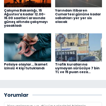
Çalışma Bakanlığı, 15
Yarından itibaren
Ağustos’a kadar 12.00-
Cumartesi gününe kadar
16.00 saatleri arasında
sabahları yer yer sis
güneş altında çalışmayı
olacak
yasakladı
Polisiye olaylar… İkamet
Trafik kurallarına
izinsiz 4 kişi tutuklandı
uymayan sürücüye 7 bin
TL ve 15 puan ceza…
Yorumlar