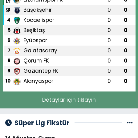
Başakşehir
0
0
3
Kocaelispor
0
0
4
Beşiktaş
0
0
5
Eyüpspor
0
0
6
Galatasaray
0
0
7
Çorum FK
0
0
8
Gaziantep FK
0
0
9
Alanyaspor
0
0
10
Detaylar için tıklayın
Süper Lig Fikstür