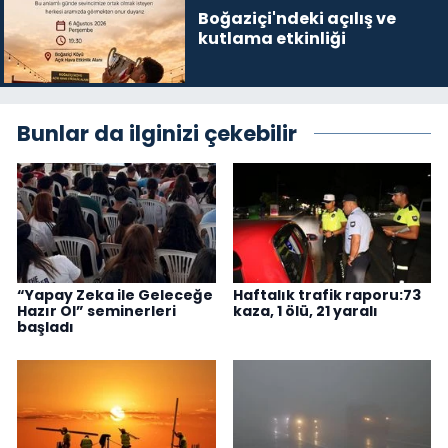
Boğaziçi'ndeki açılış ve
kutlama etkinliği
Bunlar da ilginizi çekebilir
“Yapay Zeka ile Geleceğe
Haftalık trafik raporu:73
Hazır Ol” seminerleri
kaza, 1 ölü, 21 yaralı
başladı