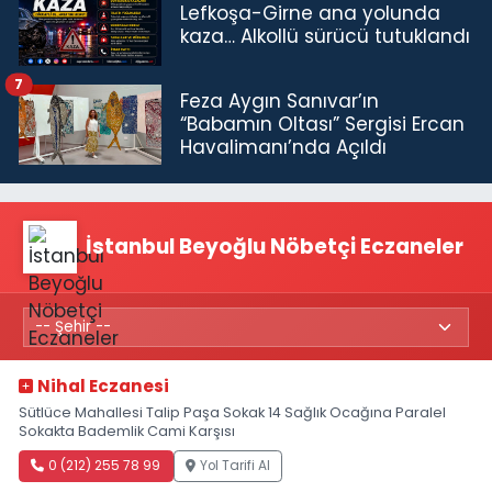
Lefkoşa-Girne ana yolunda
kaza… Alkollü sürücü tutuklandı
7
Feza Aygın Sanıvar’ın
“Babamın Oltası” Sergisi Ercan
Havalimanı’nda Açıldı
İstanbul Beyoğlu Nöbetçi Eczaneler
Nihal Eczanesi
Sütlüce Mahallesi Talip Paşa Sokak 14 Sağlık Ocağına Paralel
Sokakta Bademlik Cami Karşısı
0 (212) 255 78 99
Yol Tarifi Al