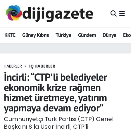
ADVERTORIAL
Hava Durumu
KKTC
Güney Kıbrıs
Türkiye
Gündem
Dünya
Ek
Dijigazete
Trafik Durumu
Dünya
Süper Lig Puan Durumu ve Fikstür
HABERLER
İÇ HABERLER
Eğitim
Tüm Manşetler
İncirli: “CTP'li belediyeler
Ekonomi
Son Dakika Haberleri
ekonomik krize rağmen
hizmet üretmeye, yatırım
Foto Galeri
Haber Arşivi
yapmaya devam ediyor”
GEZİ
Cumhuriyetçi Türk Partisi (CTP) Genel
Başkanı Sıla Usar İncirli, CTP’li
Güncel