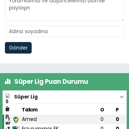
Gönder
Süper Lig Puan Durumu
Süper Lig
#
Takım
O
P
Amed
0
0
1
Erzurumspor FK
0
0
2