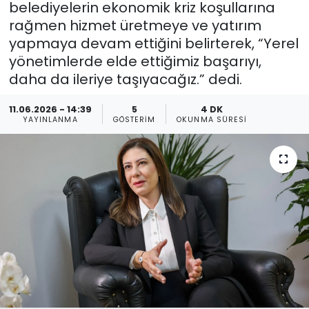
belediyelerin ekonomik kriz koşullarına
rağmen hizmet üretmeye ve yatırım
Gündem
yapmaya devam ettiğini belirterek, “Yerel
KKTC
yönetimlerde elde ettiğimiz başarıyı,
daha da ileriye taşıyacağız.” dedi.
KKTC YEREL SEÇİM 2018
11.06.2026 - 14:39
5
4 DK
YAYINLANMA
GÖSTERIM
OKUNMA SÜRESI
Kültür Sanat
Magazin
Moda
Nöbetçi Eczaneler
Otomobil Dünyası
Politika