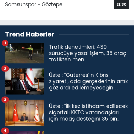
Samsunspor - Göztepe
21:30
Trend Haberler
1
Trafik denetimleri: 430
sürücüye yasal işlem, 35 araç
trafikten men
2
Üstel: “Guterres’in Kıbrıs
ziyareti, ada gerçeklerinin artık
göz ardı edilemeyeceğini
göstermiştir”
3
Üstel: “İlk kez istihdam edilecek
sigortalı KKTC vatandaşları
için maaş desteğini 35 bin
TL'ye çıkardık”
4