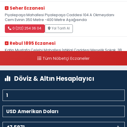
Seher Eczanesi
Piyalepaşa Mahallesi Piyalepaşa Caddesi 104 A Okmeydanı
Cem Evinin 350 Metre -400 Metre Aşağısında
0 (212) 254 36 04
Yol Tarifi Al
Rebul 1895 Eczanesi
Katip Mustafa Çelebi Mahallesi İstiklal Caddesi Meşelik Sokak, 3B
Akbank Sanat karşısı, Fransız Konsolosluğu Çaprazı
Tüm Nöbetçi Eczaneler
0 (212) 243 69 36
Yol Tarifi Al
Döviz & Altın Hesaplayıcı