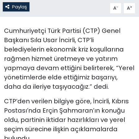
Paylaş
-
+
A
A
SAĞLIK
Cumhuriyetçi Türk Partisi (CTP) Genel
Spor
Başkanı Sıla Usar İncirli, CTP’li
Teknoloji
belediyelerin ekonomik kriz koşullarına
rağmen hizmet üretmeye ve yatırım
TÜRKiYE
yapmaya devam ettiğini belirterek, “Yerel
yönetimlerde elde ettiğimiz başarıyı,
Video Galeri
daha da ileriye taşıyacağız.” dedi.
YAŞAM
CTP’den verilen bilgiye göre, İncirli, Kıbrıs
Yazarlar
Postası’nda Erçin Şahmaran’ın konuğu
oldu, partinin iktidar hazırlıkları ve yerel
seçim sürecine ilişkin açıklamalarda
bulundu.