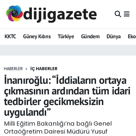
ADVERTORIAL
Hava Durumu
KKTC
Güney Kıbrıs
Türkiye
Gündem
Dünya
Ek
Dijigazete
Trafik Durumu
Dünya
Süper Lig Puan Durumu ve Fikstür
HABERLER
İÇ HABERLER
Eğitim
Tüm Manşetler
İnanıroğlu: “İddiaların ortaya
Ekonomi
Son Dakika Haberleri
çıkmasının ardından tüm idari
tedbirler gecikmeksizin
Foto Galeri
Haber Arşivi
uygulandı”
GEZİ
Milli Eğitim Bakanlığı’na bağlı Genel
Ortaöğretim Dairesi Müdürü Yusuf
Güncel