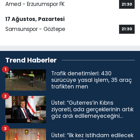
Amed - Erzurumspor FK
21:30
17 Ağustos, Pazartesi
Samsunspor - Göztepe
21:30
Trend Haberler
1
Trafik denetimleri: 430
sürücüye yasal işlem, 35 araç
trafikten men
2
Üstel: “Guterres’in Kıbrıs
ziyareti, ada gerçeklerinin artık
göz ardı edilemeyeceğini
göstermiştir”
3
Üstel: “İlk kez istihdam edilecek