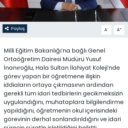
SAĞLIK
Spor
Paylaş
-
+
A
A
Teknoloji
Milli Eğitim Bakanlığı’na bağlı Genel
TÜRKiYE
Ortaöğretim Dairesi Müdürü Yusuf
İnanıroğlu, Hala Sultan İlahiyat Koleji’nde
Video Galeri
görev yapan bir öğretmene ilişkin
iddiaların ortaya çıkmasının ardından
YAŞAM
gerekli tüm idari tedbirlerin gecikmeksizin
Yazarlar
uygulandığını, muhataplara bilgilendirme
yapıldığını, öğretmenin okul içerisindeki
görevinin derhal sonlandırıldığını ve idari
sürecin süratle işletildiğini belirtti.