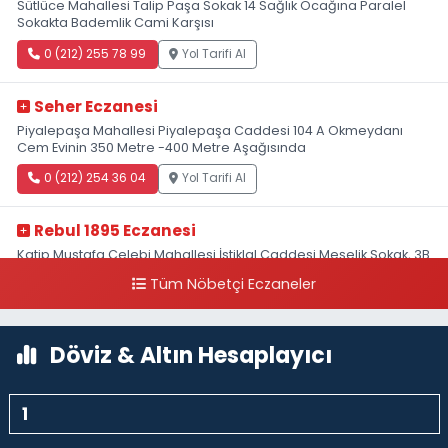
Sütlüce Mahallesi Talip Paşa Sokak 14 Sağlık Ocağına Paralel
Sokakta Bademlik Cami Karşısı
0 (212) 255 78 99
Yol Tarifi Al
Seher Eczanesi
Piyalepaşa Mahallesi Piyalepaşa Caddesi 104 A Okmeydanı
Cem Evinin 350 Metre -400 Metre Aşağısında
0 (212) 254 36 04
Yol Tarifi Al
Rebul 1895 Eczanesi
Katip Mustafa Çelebi Mahallesi İstiklal Caddesi Meşelik Sokak, 3B
Akbank Sanat karşısı, Fransız Konsolosluğu Çaprazı
Tüm Nöbetçi Eczaneler
0 (212) 243 69 36
Yol Tarifi Al
Döviz & Altın Hesaplayıcı