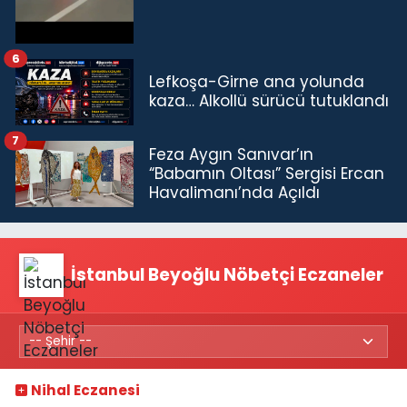
6
Lefkoşa-Girne ana yolunda
kaza… Alkollü sürücü tutuklandı
7
Feza Aygın Sanıvar’ın
“Babamın Oltası” Sergisi Ercan
Havalimanı’nda Açıldı
İstanbul Beyoğlu Nöbetçi Eczaneler
Nihal Eczanesi