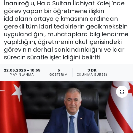
İnanıroğlu, Hala Sultan İlahiyat Koleji’nde
görev yapan bir öğretmene ilişkin
Gündem
iddiaların ortaya çıkmasının ardından
KKTC
gerekli tüm idari tedbirlerin gecikmeksizin
uygulandığını, muhataplara bilgilendirme
KKTC YEREL SEÇİM 2018
yapıldığını, öğretmenin okul içerisindeki
görevinin derhal sonlandırıldığını ve idari
Kültür Sanat
sürecin süratle işletildiğini belirtti.
Magazin
22.05.2026 - 10:55
5
3 DK
YAYINLANMA
GÖSTERIM
OKUNMA SÜRESI
Moda
Nöbetçi Eczaneler
Otomobil Dünyası
Politika