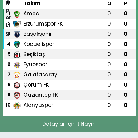
#
Takım
O
P
Amed
0
0
1
Erzurumspor FK
0
0
2
Başakşehir
0
0
3
Kocaelispor
0
0
4
Beşiktaş
0
0
5
Eyüpspor
0
0
6
Galatasaray
0
0
7
Çorum FK
0
0
8
Gaziantep FK
0
0
9
Alanyaspor
0
0
10
Detaylar için tıklayın