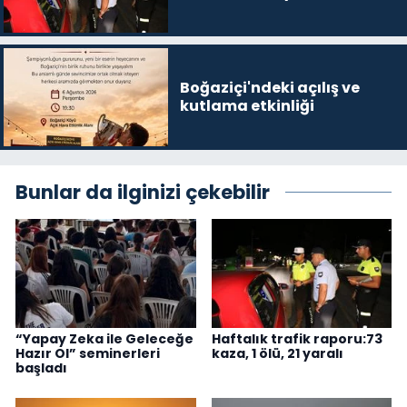
Boğaziçi'ndeki açılış ve
kutlama etkinliği
Bunlar da ilginizi çekebilir
“Yapay Zeka ile Geleceğe
Haftalık trafik raporu:73
Hazır Ol” seminerleri
kaza, 1 ölü, 21 yaralı
başladı