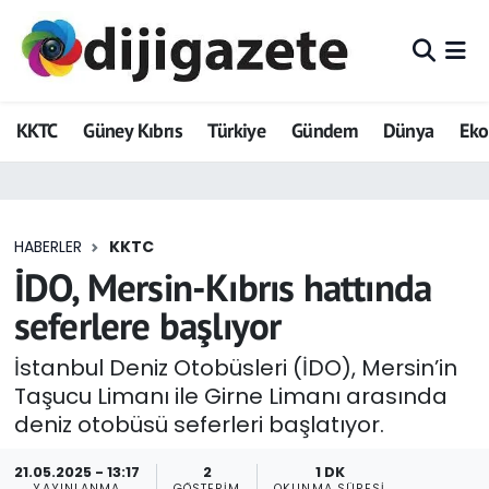
ADVERTORIAL
Hava Durumu
KKTC
Güney Kıbrıs
Türkiye
Gündem
Dünya
Ek
Dijigazete
Trafik Durumu
Dünya
Süper Lig Puan Durumu ve Fikstür
HABERLER
KKTC
Eğitim
Tüm Manşetler
İDO, Mersin-Kıbrıs hattında
Ekonomi
Son Dakika Haberleri
seferlere başlıyor
Foto Galeri
Haber Arşivi
İstanbul Deniz Otobüsleri (İDO), Mersin’in
Taşucu Limanı ile Girne Limanı arasında
GEZİ
deniz otobüsü seferleri başlatıyor.
Güncel
21.05.2025 - 13:17
2
1 DK
YAYINLANMA
GÖSTERIM
OKUNMA SÜRESI