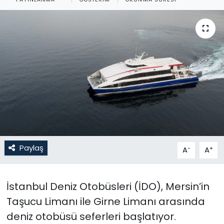
Gündem
KKTC
KKTC YEREL SEÇİM 2018
Kültür Sanat
Magazin
Moda
Paylaş
-
+
A
A
Nöbetçi Eczaneler
İstanbul Deniz Otobüsleri (İDO), Mersin’in
Otomobil Dünyası
Taşucu Limanı ile Girne Limanı arasında
deniz otobüsü seferleri başlatıyor.
Politika