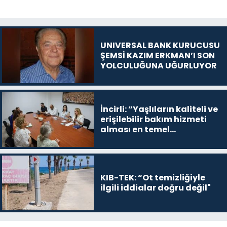
UNIVERSAL BANK KURUCUSU
ŞEMSİ KAZIM ERKMAN’I SON
YOLCULUĞUNA UĞURLUYOR
İncirli: “Yaşlıların kaliteli ve
erişilebilir bakım hizmeti
alması en temel
önceliğimiz”
KIB-TEK: “Ot temizliğiyle
ilgili iddialar doğru değil"