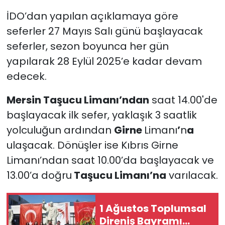
İDO’dan yapılan açıklamaya göre
SAĞLIK
seferler 27 Mayıs Salı günü başlayacak
seferler, sezon boyunca her gün
Spor
yapılarak 28 Eylül 2025’e kadar devam
Teknoloji
edecek.
Mersin Taşucu Limanı’ndan
saat 14.00'de
TÜRKiYE
başlayacak ilk sefer, yaklaşık 3 saatlik
Video Galeri
yolculuğun ardından
Girne
Limanı
’
n
a
ulaşacak. Dönüşler ise Kıbrıs Girne
YAŞAM
Limanı’ndan saat 10.00’da başlayacak ve
13.00’a doğru
Taşucu Limanı’na
varılacak.
Yazarlar
1 Ağustos Toplumsal
Direniş Bayramı...