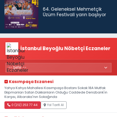
64. Geleneksel Mehmetçik
Üzüm Festivali yarın başlıyor
İstanbul Beyoğlu Nöbetçi Eczaneler
Kasımpaşa Eczanesi
Yahya Kahya Mahallesi Kasımpaşa Bostanı Sokak 18A Mutfak
Ekipmanları Satan Dükkanların Olduğu Caddede Denizbank'ın
Karşısı, Albaraka'nın Sokağında
0 (212) 253 77 44
Yol Tarifi Al