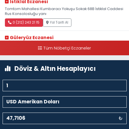
Istiklal Eczanesi
Tomtom Mahallesi Kumbaracı Yokuşu Sokak 68B İstiklal Caddesi
Rus Konsolosluğu yanı
0 (212) 243 21 15
Yol Tarifi Al
Güleryüz Eczanesi
Piripaşa Mahallesi Şaban Deresi Sokak 7 D Koç Müzesi Arkası-
Tüm Nöbetçi Eczaneler
kalaycıbahçe Meydana Doğru
0 (212) 369 95 85
Yol Tarifi Al
Döviz & Altın Hesaplayıcı
₺