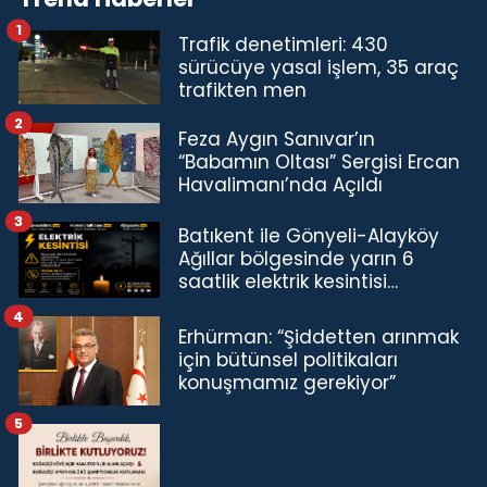
1
Trafik denetimleri: 430
sürücüye yasal işlem, 35 araç
trafikten men
2
Feza Aygın Sanıvar’ın
“Babamın Oltası” Sergisi Ercan
Havalimanı’nda Açıldı
3
Batıkent ile Gönyeli-Alayköy
Ağıllar bölgesinde yarın 6
saatlik elektrik kesintisi…
4
Erhürman: “Şiddetten arınmak
için bütünsel politikaları
konuşmamız gerekiyor”
5