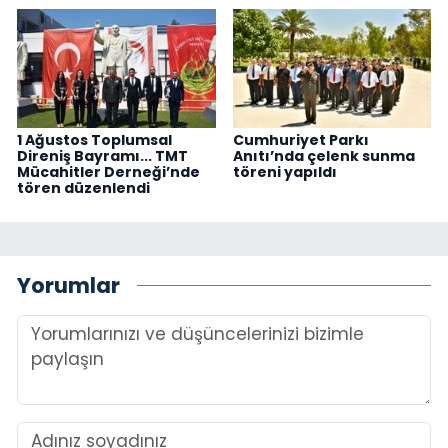
1 Ağustos Toplumsal
Cumhuriyet Parkı
Direniş Bayramı... TMT
Anıtı’nda çelenk sunma
Mücahitler Derneği’nde
töreni yapıldı
tören düzenlendi
Yorumlar