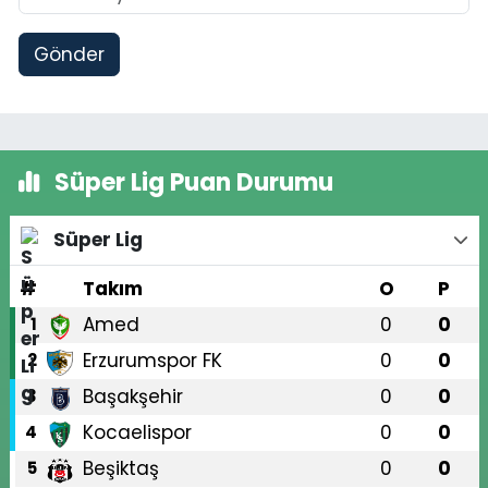
Gönder
Süper Lig Puan Durumu
Süper Lig
#
Takım
O
P
Amed
0
0
1
Erzurumspor FK
0
0
2
Başakşehir
0
0
3
Kocaelispor
0
0
4
Beşiktaş
0
0
5