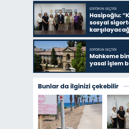
EDITÖRÜN SEÇTIĞI
Hasipoğlu: “K
sosyal sigor
karşılayacağ
EDITÖRÜN SEÇTIĞI
Mahkeme bina
yasal işlem b
Bunlar da ilginizi çekebilir