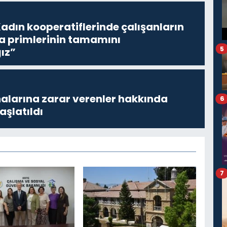
adın kooperatiflerinde çalışanların
ta primlerinin tamamını
5
ız”
larına zarar verenler hakkında
6
aşlatıldı
7