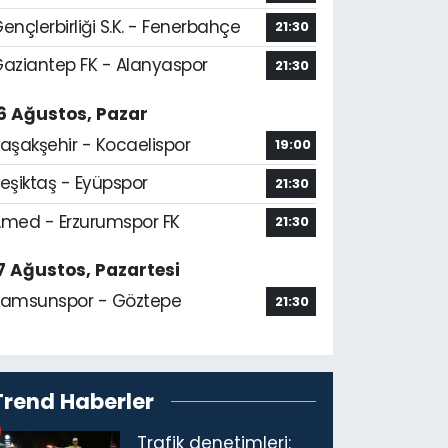
ençlerbirliği S.K. - Fenerbahçe
21:30
aziantep FK - Alanyaspor
21:30
6 Ağustos, Pazar
aşakşehir - Kocaelispor
19:00
eşiktaş - Eyüpspor
21:30
med - Erzurumspor FK
21:30
7 Ağustos, Pazartesi
amsunspor - Göztepe
21:30
Trend Haberler
Trafik denetimleri: