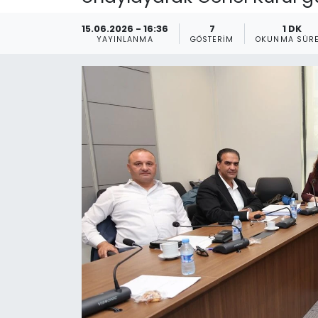
Gündem
15.06.2026 - 16:36
7
1 DK
YAYINLANMA
GÖSTERIM
OKUNMA SÜRE
KKTC
KKTC YEREL SEÇİM 2018
Kültür Sanat
Magazin
Moda
Nöbetçi Eczaneler
Otomobil Dünyası
Politika