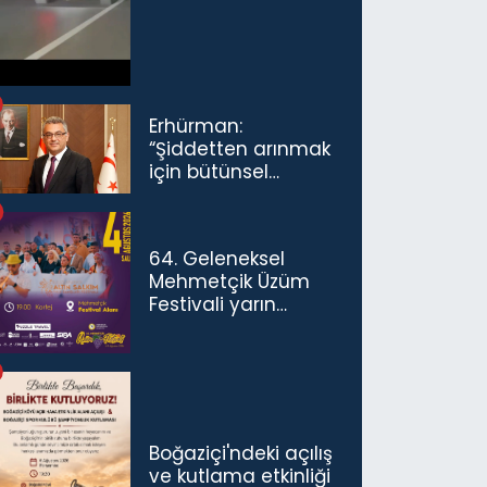
ceza...
Erhürman:
“Şiddetten arınmak
için bütünsel
politikaları
konuşmamız
gerekiyor”
64. Geleneksel
Mehmetçik Üzüm
Festivali yarın
başlıyor
Boğaziçi'ndeki açılış
ve kutlama etkinliği