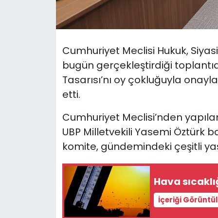
SAĞLIK
Spor
Cumhuriyet Meclisi Hukuk, Siyasi 
bugün gerçekleştirdiği toplantıd
Teknoloji
Tasarısı’nı oy çokluğuyla onay
etti.
TÜRKiYE
Cumhuriyet Meclisi’nden yapıla
Video Galeri
UBP Milletvekili Yasemi Öztürk 
komite, gündemindeki çeşitli yas
YAŞAM
Yazarlar
Hava sıcaklı
İçeriği Görüntü