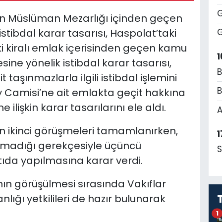
G
an Müslüman Mezarlığı içinden geçen
istibdal karar tasarısı, Haspolat’taki
G
i kiralı emlak içerisinden geçen kamu
1
ine yönelik istibdal karar tasarısı,
B
taşınmazlarla ilgili istibdal işlemini
B
öy Camisi’ne ait emlakta geçit hakkına
e ilişkin karar tasarılarını ele aldı.
A
ın ikinci görüşmeleri tamamlanırken,
1
lunmadığı gerekçesiyle üçüncü
S
tıda yapılmasına karar verdi.
rının görüşülmesi sırasında Vakıflar
nlığı yetkilileri de hazır bulunarak
1