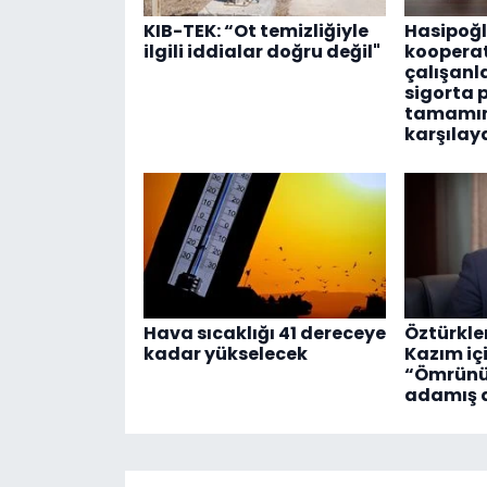
KIB-TEK: “Ot temizliğiyle
Hasipoğl
ilgili iddialar doğru değil"
kooperat
çalışanl
sigorta 
tamamın
karşılay
Hava sıcaklığı 41 dereceye
Öztürkle
kadar yükselecek
Kazım içi
“Ömrünü
adamış d