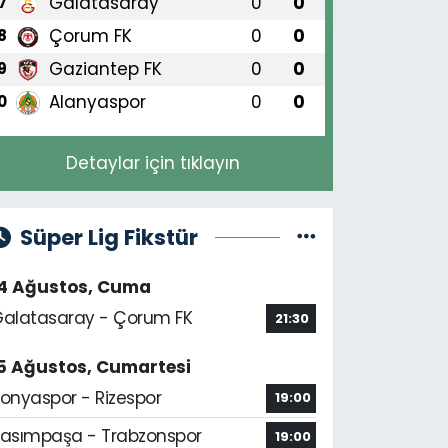
Galatasaray
0
0
7
Çorum FK
0
0
8
Gaziantep FK
0
0
9
Alanyaspor
0
0
0
Detaylar için tıklayın
Süper Lig Fikstür
14 Ağustos, Cuma
alatasaray - Çorum FK
21:30
5 Ağustos, Cumartesi
onyaspor - Rizespor
19:00
asımpaşa - Trabzonspor
19:00