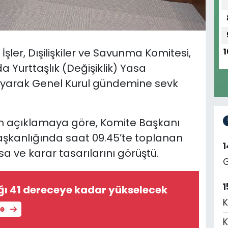
İşler, Dışilişkiler ve Savunma Komitesi,
1
a Yurttaşlık (Değişiklik) Yasa
layarak Genel Kurul gündemine sevk
n açıklamaya göre, Komite Başkanı
başkanlığında saat 09.45’te toplanan
a ve karar tasarılarını görüştü.
G
1
ğı 41 dereceye kadar yükselecek
K
le
K