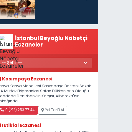
İstanbul Beyoğlu Nöbetçi
Eczaneler
Kasımpaşa Eczanesi
ahya Kahya Mahallesi Kasımpaşa Bostanı Sokak
8A Mutfak Ekipmanları Satan Dükkanların Olduğu
addede Denizbank'ın Karşısı, Albaraka'nın
okağında
0 (212) 253 77 44
Yol Tarifi Al
Istiklal Eczanesi