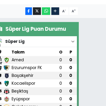
-
+
A
A
Süper Lig Puan Durumu
Süper Lig
#
Takım
O
P
Amed
0
0
1
Erzurumspor FK
0
0
2
Başakşehir
0
0
3
Kocaelispor
0
0
4
Beşiktaş
0
0
5
Eyüpspor
0
0
6