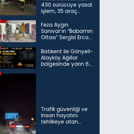
430 sürücüye yasal
işlem, 35 araç
trafikten men
Feza Aygın
Sanıvar’ın “Babamın
Oltası” Sergisi Ercan
Havalimanı’nda
Açıldı
Batıkent ile Gönyeli-
Alayköy Ağıllar
bölgesinde yarın 6
saatlik elektrik
kesintisi…
Trafik güvenliği ve
insan hayatını
tehlikeye atan
sürücü ve yolcuya