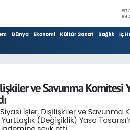
BIT
64.
DO
47,
EU
55,
em
Dünya
Ekonomi
Kültür Sanat
Sağlık
İç H
STE
64,
GRA
661
BİS
13.
şilişkiler ve Savunma Komitesi Y
dı
iyasi İşler, Dışilişkiler ve Savunma
 Yurttaşlık (Değişiklik) Yasa Tasarısı
ündemine sevk etti.