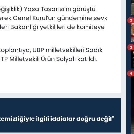
işiklik) Yasa Tasarısı’nı görüştü.
lerek Genel Kurul’un gündemine sevk
2
leri Bakanlığı yetkilileri de komiteye
3
plantıya, UBP milletvekilleri Sadık
 Milletvekili Ürün Solyalı katıldı.
4
emizliğiyle ilgili iddialar doğru değil"