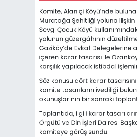
Komite, Alaniçi Köyü’nde bulun
Muratağa Şehitliği yoluna ilişkin 
Sevgi Çocuk Köyü kullanımındak
yolunun güzergâhının düzeltilmes
Gaziköy’de Evkaf Delegelerine ait 
içeren karar tasarısı ile Ozank
karşılık yapılacak istibdal işlemin
Söz konusu dört karar tasarısın
komite tasarıların ivediliği bu
okunuşlarının bir sonraki toplan
Toplantıda, ilgili karar tasarıla
Örgütü ve Din İşleri Dairesi Başka
komiteye görüş sundu.