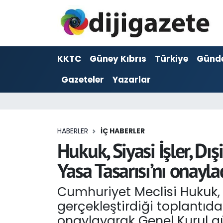
ADVERTORIAL
Hava Durumu
KKTC
Güney Kıbrıs
Türkiye
Günd
Dijigazete
Trafik Durumu
Gazeteler
Yazarlar
Dünya
Süper Lig Puan Durumu ve Fikstür
Eğitim
Tüm Manşetler
HABERLER
İÇ HABERLER
Ekonomi
Son Dakika Haberleri
Hukuk, Siyasi İşler, Dı
Yasa Tasarısı’nı onayla
Foto Galeri
Haber Arşivi
Cumhuriyet Meclisi Hukuk, S
GEZİ
gerçekleştirdiği toplantıda
Güncel
onaylayarak Genel Kurul g