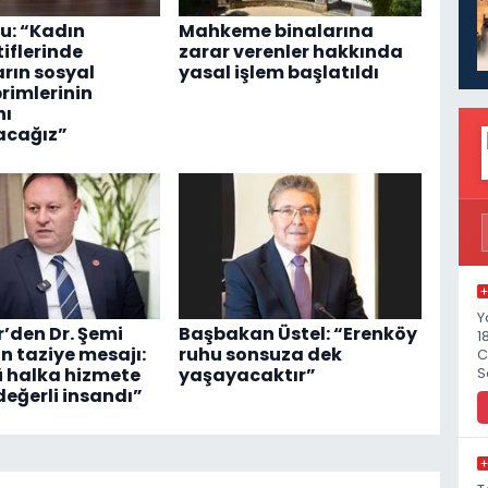
u: “Kadın
Mahkeme binalarına
iflerinde
zarar verenler hakkında
arın sosyal
yasal işlem başlatıldı
primlerinin
ı
acağız”
Y
r’den Dr. Şemi
Başbakan Üstel: “Erenköy
1
n taziye mesajı:
ruhu sonsuza dek
C
 halka hizmete
yaşayacaktır”
S
eğerli insandı”