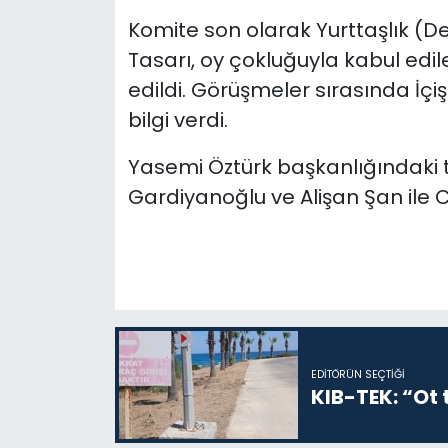
Komite son olarak Yurttaşlık (Değ
Tasarı, oy çokluğuyla kabul edi
edildi. Görüşmeler sırasında İçiş
bilgi verdi.
Yasemi Öztürk başkanlığındaki to
Gardiyanoğlu ve Alişan Şan ile CTP
EDITÖRÜN SEÇTIĞI
KIB-TEK: “Ot t