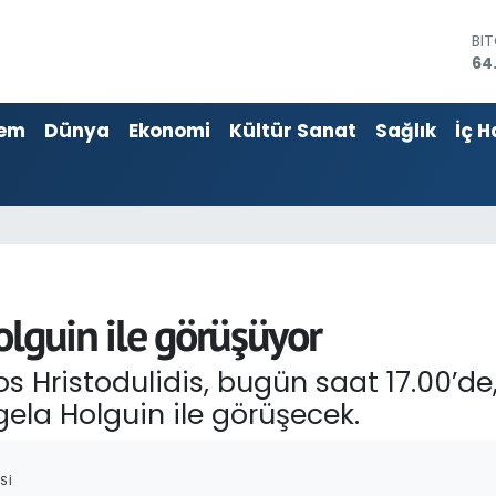
DO
47
EU
55
em
Dünya
Ekonomi
Kültür Sanat
Sağlık
İç H
ST
64
GR
66
Bİ
13
BI
64
olguin ile görüşüyor
 Hristodulidis, bugün saat 17.00’de,
gela Holguin ile görüşecek.
SI