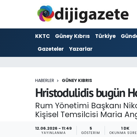
ADVERTORIAL
Hava Durumu
KKTC
Güney Kıbrıs
Türkiye
Günd
Dijigazete
Trafik Durumu
Gazeteler
Yazarlar
Dünya
Süper Lig Puan Durumu ve Fikstür
Eğitim
Tüm Manşetler
HABERLER
GÜNEY KIBRIS
Ekonomi
Son Dakika Haberleri
Hristodulidis bugün H
Foto Galeri
Haber Arşivi
Rum Yönetimi Başkanı Nikos
Kişisel Temsilcisi Maria An
GEZİ
12.06.2026 - 11:49
5
1 DK
Güncel
YAYINLANMA
GÖSTERIM
OKUNMA SÜRE