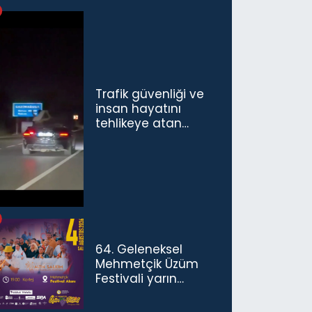
Trafik güvenliği ve
insan hayatını
tehlikeye atan
sürücü ve yolcuya
ceza...
64. Geleneksel
Mehmetçik Üzüm
Festivali yarın
başlıyor