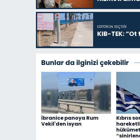
EDITÖRÜN SEÇTIĞI
KIB-TEK: “Ot t
Bunlar da ilginizi çekebilir
İbranice panoya Rum
Kıbrıs s
Vekil'den isyan
hareketl
hükümetl
“sinirlen