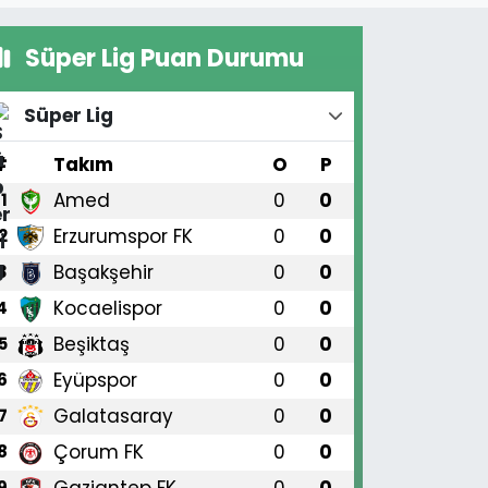
Süper Lig Puan Durumu
Süper Lig
#
Takım
O
P
Amed
0
0
1
Erzurumspor FK
0
0
2
Başakşehir
0
0
3
Kocaelispor
0
0
4
Beşiktaş
0
0
5
Eyüpspor
0
0
6
Galatasaray
0
0
7
Çorum FK
0
0
8
Gaziantep FK
0
0
9