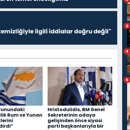
3
emizliğiyle ilgili iddialar doğru değil"
4
5
orunundaki
Hristodulidis, BM Genel
ilik Rum ve Yunan
Sekreterinin adaya
erini
gelişinden önce siyasi
dirdi”
parti başkanlarıyla bir