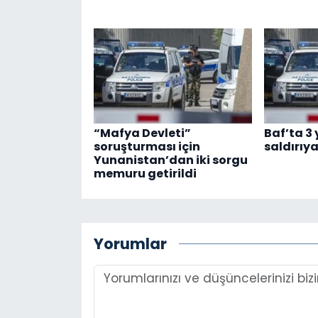
“Mafya Devleti”
Baf’ta 3
soruşturması için
saldırıy
Yunanistan’dan iki sorgu
memuru getirildi
Yorumlar