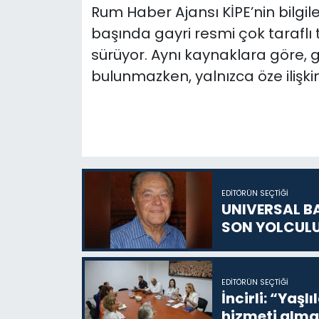
Rum Haber Ajansı KİPE’nin bilgi
başında gayri resmi çok taraflı 
sürüyor. Aynı kaynaklara göre,
bulunmazken, yalnızca öze ilişkin
EDITÖRÜN SEÇTIĞI
UNIVERSAL B
SON YOLCUL
EDITÖRÜN SEÇTIĞI
İncirli: “Yaşlı
hizmeti alma