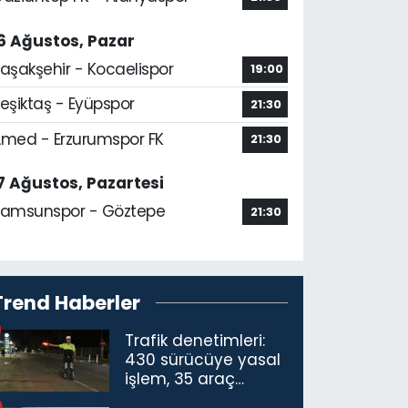
6 Ağustos, Pazar
aşakşehir - Kocaelispor
19:00
eşiktaş - Eyüpspor
21:30
med - Erzurumspor FK
21:30
7 Ağustos, Pazartesi
amsunspor - Göztepe
21:30
Trend Haberler
Trafik denetimleri:
430 sürücüye yasal
işlem, 35 araç
trafikten men