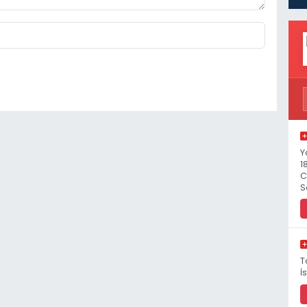
Y
1
C
S
T
İ