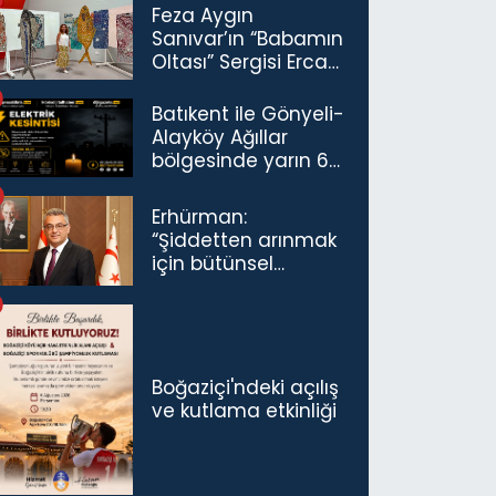
Feza Aygın
Sanıvar’ın “Babamın
Oltası” Sergisi Ercan
Havalimanı’nda
Açıldı
Batıkent ile Gönyeli-
Alayköy Ağıllar
bölgesinde yarın 6
saatlik elektrik
kesintisi…
Erhürman:
“Şiddetten arınmak
için bütünsel
politikaları
konuşmamız
gerekiyor”
Boğaziçi'ndeki açılış
ve kutlama etkinliği