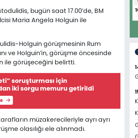
todulidis, bugün saat 17.00’de, BM
1
lcisi Maria Angela Holguin ile
odulidis-Holguin görüşmesinin Rum
nı ve Holguin’in, görüşme öncesinde
e görüşeceğini belirtti.
G
ti” soruşturması için
an iki sorgu memuru getirildi
1
le
K
K
arafların müzakerecileriyle ayrı ayrı
G
şme olasılığı ele alınmadı.
G