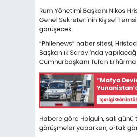
Rum Yönetimi Başkanı Nikos Hris
SAĞLIK
Genel Sekreteri'nin Kişisel Temsi
görüşecek.
Spor
“Philenews” haber sitesi, Hrist
Teknoloji
Başkanlık Sarayı’nda yapılacağı
TÜRKiYE
Cumhurbaşkanı Tufan Erhürman il
Video Galeri
“Mafya Devle
Yunanistan’d
YAŞAM
İçeriği Görüntü
Yazarlar
Habere göre Holguin, salı günü t
görüşmeler yaparken, ortak görü