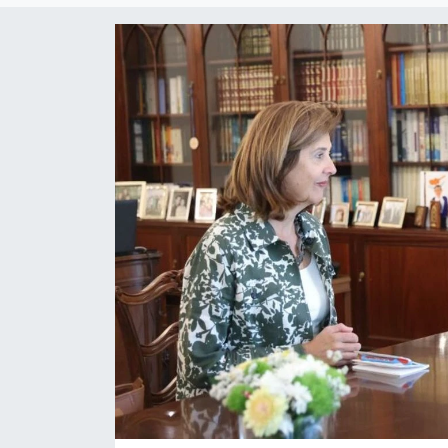
Gündem
KKTC
KKTC YEREL SEÇİM 2018
Kültür Sanat
Magazin
Moda
Nöbetçi Eczaneler
Otomobil Dünyası
Politika