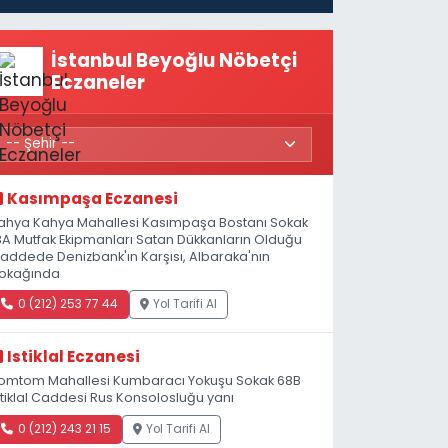
İstanbul Beyoğlu Nöbetçi
Eczaneler
Kasımpaşa Eczanesi
ahya Kahya Mahallesi Kasımpaşa Bostanı Sokak
8A Mutfak Ekipmanları Satan Dükkanların Olduğu
addede Denizbank'ın Karşısı, Albaraka'nın
okağında
0 (212) 253 77 44
Yol Tarifi Al
Istiklal Eczanesi
omtom Mahallesi Kumbaracı Yokuşu Sokak 68B
stiklal Caddesi Rus Konsolosluğu yanı
0 (212) 243 21 15
Yol Tarifi Al