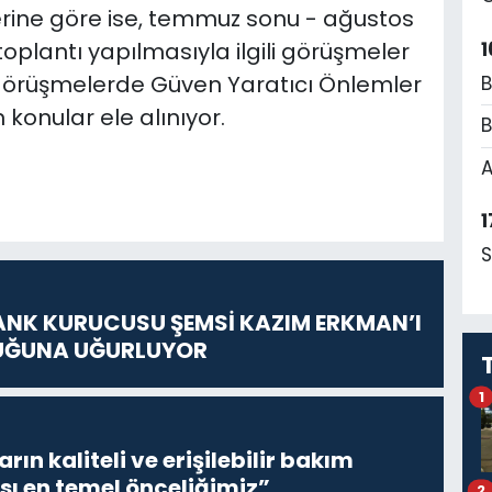
lerine göre ise, temmuz sonu - ağustos
1
toplantı yapılmasıyla ilgili görüşmeler
 görüşmelerde Güven Yaratıcı Önlemler
B
 konular ele alınıyor.
B
A
1
S
ANK KURUCUSU ŞEMSİ KAZIM ERKMAN’I
UĞUNA UĞURLUYOR
1
ların kaliteli ve erişilebilir bakım
sı en temel önceliğimiz”
2