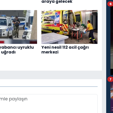
araya gelecek
6
 yabancı uyruklu
Yeni nesil 112 acil çağrı
a uğradı
merkezi
7