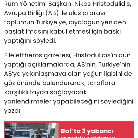
Rum Yönetimi Başkanı Nikos Hristodulidis,
Avrupa Birliği (AB) ile uluslararası
SAĞLIK
toplumun Türkiye’ye, diyalogun yeniden
Spor
başlatılmasını kabul etmesi için baskı
yaptığını söyledi.
Teknoloji
Fileleftheros gazetesi, Hristodulidis’in dün
TÜRKiYE
yaptığı açıklamalarda, AB’nin, Türkiye’nin
AB’ye yakınlaşmaya olan yoğun ilgisini de
Video Galeri
göz önünde bulundurarak, taraflara
karşılıklı fayda sağlayacak
YAŞAM
yönlendirmeler yapabileceğini söylediğini
Yazarlar
yazdı.
Baf’ta 3 yabancı