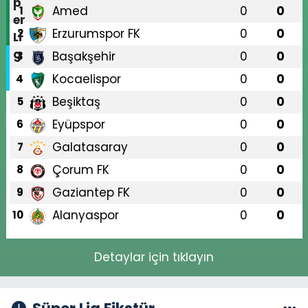
Amed
0
0
1
Erzurumspor FK
0
0
2
Başakşehir
0
0
3
Kocaelispor
0
0
4
Beşiktaş
0
0
5
Eyüpspor
0
0
6
Galatasaray
0
0
7
Çorum FK
0
0
8
Gaziantep FK
0
0
9
Alanyaspor
0
0
10
Detaylar için tıklayın