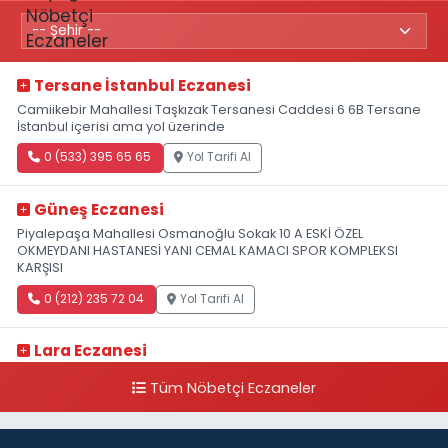
Tersane İstanbul Eczanesi
Camiikebir Mahallesi Taşkızak Tersanesi Caddesi 6 6B Tersane
İstanbul içerisi ama yol üzerinde
0 (533) 395 65 65
Yol Tarifi Al
Güneş Eczanesi
Piyalepaşa Mahallesi Osmanoğlu Sokak 10 A ESKİ ÖZEL
OKMEYDANI HASTANESİ YANI CEMAL KAMACI SPOR KOMPLEKSI
KARŞISI
0 (212) 235 72 04
Yol Tarifi Al
Lara Eczanesi
Cihangir Mahallesi Sıraselviler Caddesi 73 A TAKSİM İLK YARDIM
Tüm Nöbetçi Eczaneler
HASTANESİ KARŞISI
0 (212) 293 90 86
Yol Tarifi Al