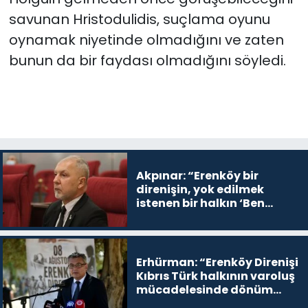
savunan Hristodulidis, suçlama oyunu
oynamak niyetinde olmadığını ve zaten
bunun da bir faydası olmadığını söyledi.
Akpınar: “Erenköy bir
direnişin, yok edilmek
istenen bir halkın ‘Ben
buradayım ve var olmaya
devam edeceğim’ dediği
yer
Erhürman: “Erenköy Direnişi
Kıbrıs Türk halkının varoluş
mücadelesinde dönüm
noktalarından biri”