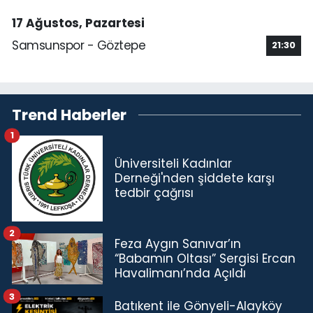
17 Ağustos, Pazartesi
Samsunspor - Göztepe
21:30
Trend Haberler
1
Üniversiteli Kadınlar
Derneği'nden şiddete karşı
tedbir çağrısı
2
Feza Aygın Sanıvar’ın
“Babamın Oltası” Sergisi Ercan
Havalimanı’nda Açıldı
3
Batıkent ile Gönyeli-Alayköy