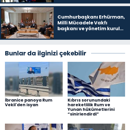
Cumhurbaşkanı Erhürman,
Milli Mücadele Vakfı
başkanı ve yönetim kurulu
üyelerini kabul etti
Bunlar da ilginizi çekebilir
İbranice panoya Rum
Kıbrıs sorunundaki
Vekil'den isyan
hareketlilik Rum ve
Yunan hükümetlerini
“sinirlendirdi”