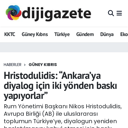
ADVERTORIAL
Hava Durumu
KKTC
Güney Kıbrıs
Türkiye
Gündem
Dünya
Ek
Dijigazete
Trafik Durumu
Dünya
Süper Lig Puan Durumu ve Fikstür
HABERLER
GÜNEY KIBRIS
Eğitim
Tüm Manşetler
Hristodulidis: “Ankara’ya
Ekonomi
Son Dakika Haberleri
diyalog için iki yönden baskı
yapıyorlar”
Foto Galeri
Haber Arşivi
Rum Yönetimi Başkanı Nikos Hristodulidis,
GEZİ
Avrupa Birliği (AB) ile uluslararası
toplumun Türkiye’ye, diyalogun yeniden
Güncel