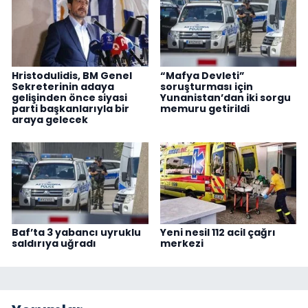
Hristodulidis, BM Genel
“Mafya Devleti”
Sekreterinin adaya
soruşturması için
gelişinden önce siyasi
Yunanistan’dan iki sorgu
parti başkanlarıyla bir
memuru getirildi
araya gelecek
Baf’ta 3 yabancı uyruklu
Yeni nesil 112 acil çağrı
saldırıya uğradı
merkezi