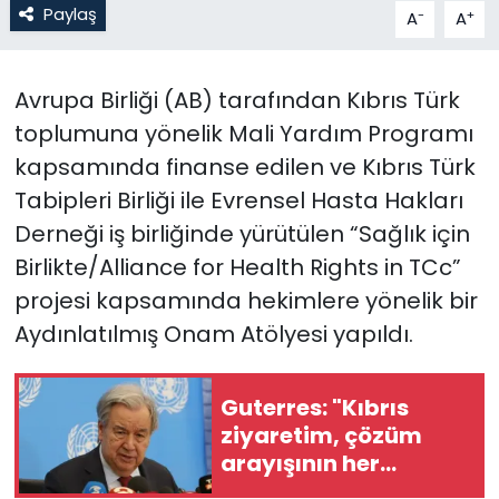
Paylaş
-
+
A
A
SAĞLIK
Avrupa Birliği (AB) tarafından Kıbrıs Türk
Spor
toplumuna yönelik Mali Yardım Programı
kapsamında finanse edilen ve Kıbrıs Türk
Teknoloji
Tabipleri Birliği ile Evrensel Hasta Hakları
TÜRKiYE
Derneği iş birliğinde yürütülen “Sağlık için
Birlikte/Alliance for Health Rights in TCc”
Video Galeri
projesi kapsamında hekimlere yönelik bir
Aydınlatılmış Onam Atölyesi yapıldı.
YAŞAM
Yazarlar
Guterres: "Kıbrıs
ziyaretim, çözüm
arayışının her
zamankinden daha