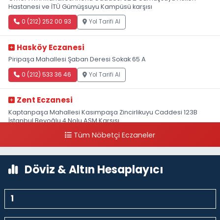
Hastanesi ve İTÜ Gümüşsuyu Kampüsü karşısı
0 (212) 252 00 93
Yol Tarifi Al
Hasköy Eczanesi
Piripaşa Mahallesi Şaban Deresi Sokak 65 A
0 (212) 533 36 46
Yol Tarifi Al
Zent Eczanesi
Kaptanpaşa Mahallesi Kasımpaşa Zincirlikuyu Caddesi 123B
İstanbul Beyoğlu 4 Nolu ASM Karşısı
Tüm Nöbetçi Eczaneler
0 (212) 297 96 92
Yol Tarifi Al
Döviz & Altın Hesaplayıcı