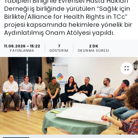
Tabipleri Birliği ile Evrensel Hasta Hakları
Derneği iş birliğinde yürütülen “Sağlık için
Gündem
Birlikte/Alliance for Health Rights in TCc”
projesi kapsamında hekimlere yönelik bir
KKTC
Aydınlatılmış Onam Atölyesi yapıldı.
KKTC YEREL SEÇİM 2018
11.06.2026 - 15:22
7
2 DK
YAYINLANMA
GÖSTERIM
OKUNMA SÜRESI
Kültür Sanat
Magazin
Moda
Nöbetçi Eczaneler
Otomobil Dünyası
Politika