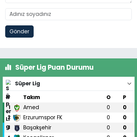
Gönder
Süper Lig Puan Durumu
Süper Lig
#
Takım
O
P
Amed
0
0
1
Erzurumspor FK
0
0
2
Başakşehir
0
0
3