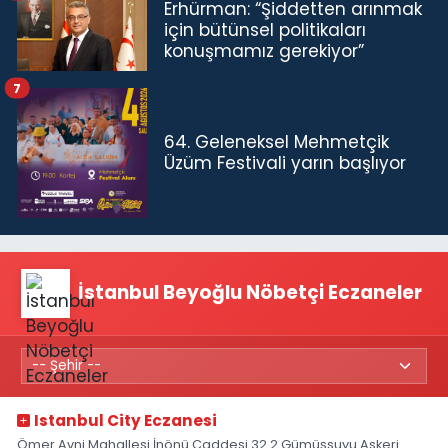
Erhürman: “Şiddetten arınmak
için bütünsel politikaları
konuşmamız gerekiyor”
7
64. Geleneksel Mehmetçik
Üzüm Festivali yarın başlıyor
İstanbul Beyoğlu Nöbetçi Eczaneler
Istanbul City Eczanesi
Ömer Avni Mahallesi İnönü Caddesi 32 2 Gümüşsuyu Askeri