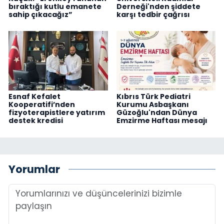
bıraktığı kutlu emanete
Derneği'nden şiddete
sahip çıkacağız”
karşı tedbir çağrısı
Esnaf Kefalet
Kıbrıs Türk Pediatri
Kooperatifi’nden
Kurumu Asbaşkanı
fizyoterapistlere yatırım
Güzoğlu'ndan Dünya
destek kredisi
Emzirme Haftası mesajı
Yorumlar