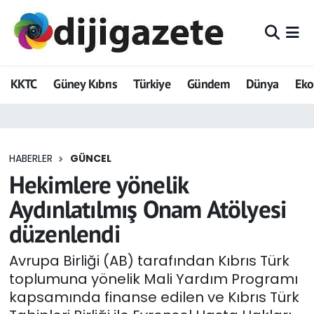
ADVERTORIAL
Hava Durumu
KKTC
Güney Kıbrıs
Türkiye
Gündem
Dünya
Ek
Dijigazete
Trafik Durumu
Dünya
Süper Lig Puan Durumu ve Fikstür
HABERLER
GÜNCEL
Eğitim
Tüm Manşetler
Hekimlere yönelik
Ekonomi
Son Dakika Haberleri
Aydınlatılmış Onam Atölyesi
düzenlendi
Foto Galeri
Haber Arşivi
Avrupa Birliği (AB) tarafından Kıbrıs Türk
GEZİ
toplumuna yönelik Mali Yardım Programı
kapsamında finanse edilen ve Kıbrıs Türk
Güncel