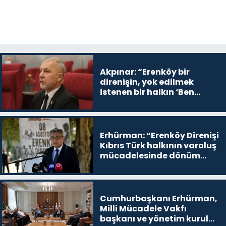
Akpınar: “Erenköy bir
direnişin, yok edilmek
istenen bir halkın ‘Ben
buradayım ve var olmaya
devam edeceğim’ dediği
yer
Erhürman: “Erenköy Direnişi
Kıbrıs Türk halkının varoluş
mücadelesinde dönüm
noktalarından biri”
Cumhurbaşkanı Erhürman,
Milli Mücadele Vakfı
başkanı ve yönetim kurulu