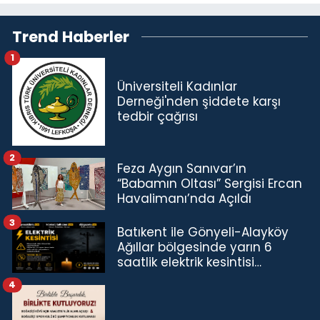
Trend Haberler
1
Üniversiteli Kadınlar
Derneği'nden şiddete karşı
tedbir çağrısı
2
Feza Aygın Sanıvar’ın
“Babamın Oltası” Sergisi Ercan
Havalimanı’nda Açıldı
3
Batıkent ile Gönyeli-Alayköy
Ağıllar bölgesinde yarın 6
saatlik elektrik kesintisi…
4