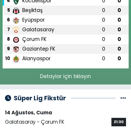
Kocaelispor
0
0
4
Beşiktaş
0
0
5
Eyüpspor
0
0
6
Galatasaray
0
0
7
Çorum FK
0
0
8
Gaziantep FK
0
0
9
Alanyaspor
0
0
10
Detaylar için tıklayın
Süper Lig Fikstür
14 Ağustos, Cuma
Galatasaray - Çorum FK
21:30