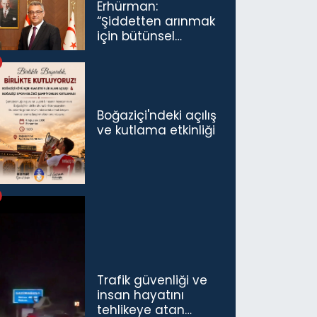
Erhürman:
bin TL'ye çıkardık”
“Şiddetten arınmak
için bütünsel
politikaları
konuşmamız
gerekiyor”
Boğaziçi'ndeki açılış
ve kutlama etkinliği
Trafik güvenliği ve
insan hayatını
tehlikeye atan