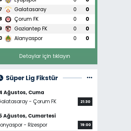
Galatasaray
0
0
7
Çorum FK
0
0
8
Gaziantep FK
0
0
9
Alanyaspor
0
0
0
Detaylar için tıklayın
Süper Lig Fikstür
14 Ağustos, Cuma
alatasaray - Çorum FK
21:30
5 Ağustos, Cumartesi
onyaspor - Rizespor
19:00