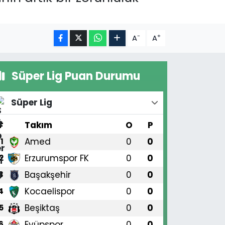
-
+
A
A
Süper Lig Puan Durumu
Süper Lig
#
Takım
O
P
Amed
0
0
1
Erzurumspor FK
0
0
2
Başakşehir
0
0
3
Kocaelispor
0
0
4
Beşiktaş
0
0
5
Eyüpspor
0
0
6