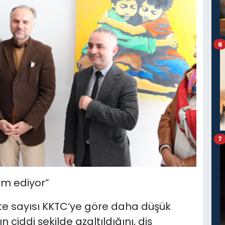
6
7
am ediyor”
lte sayısı KKTC’ye göre daha düşük
iddi şekilde azaltıldığını, diş