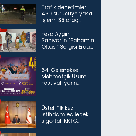
Trafik denetimleri:
430 sürücüye yasal
işlem, 35 araç
trafikten men
Feza Aygın
Sanıvar’ın “Babamın
Oltası” Sergisi Ercan
Havalimanı’nda
Açıldı
64. Geleneksel
Mehmetçik Üzüm
Festivali yarın
başlıyor
Üstel: “İlk kez
istihdam edilecek
sigortalı KKTC
vatandaşları için
maaş desteğini 35