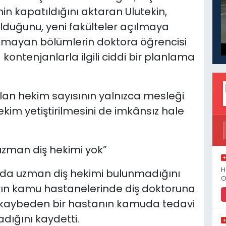
in kapatıldığını aktaran Ulutekin,
olduğunu, yeni fakülteler açılmaya
lmayan bölümlerin doktora öğrencisi
ontenjanlarla ilgili ciddi bir planlama
rılan hekim sayısının yalnızca mesleği
hekim yetiştirilmesini de imkânsız hale
uzman diş hekimi yok”
H
ıda uzman diş hekimi bulunmadığını
O
rın kamu hastanelerinde diş doktoruna
rini kaybeden bir hastanın kamuda tedavi
ığını kaydetti.