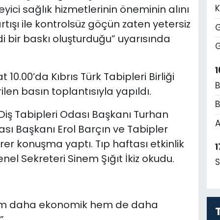
yici sağlık hizmetlerinin öneminin alını
K
rtışı ile kontrolsüz göçün zaten yetersiz
G
di bir baskı oluşturduğu” uyarısında
G
1
t 10.00’da Kıbrıs Türk Tabipleri Birliği
B
len basın toplantısıyla yapıldı.
B
k Diş Tabipleri Odası Başkanı Turhan
A
dası Başkanı Erol Barçın ve Tabipler
rer konuşma yaptı. Tıp haftası etkinlik
1
nel Sekreteri Sinem Şığıt İkiz okudu.
S
 hem daha ekonomik hem de daha
”