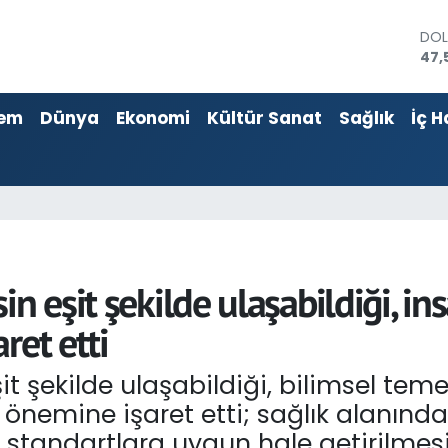
47,
EU
55,
STE
64,
em
Dünya
Ekonomi
Kültür Sanat
Sağlık
İç H
GRA
651
BİS
13.
BIT
64.
n eşit şekilde ulaşabildiği, in
ret etti
it şekilde ulaşabildiği, bilimsel tem
n önemine işaret etti; sağlık alanın
standartlara uygun hale getirilmesin