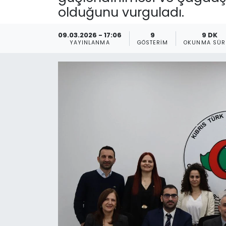
olduğunu vurguladı.
Gündem
09.03.2026 - 17:06
9
9 DK
KKTC
YAYINLANMA
GÖSTERIM
OKUNMA SÜR
KKTC YEREL SEÇİM 2018
Kültür Sanat
Magazin
Moda
Nöbetçi Eczaneler
Otomobil Dünyası
Politika