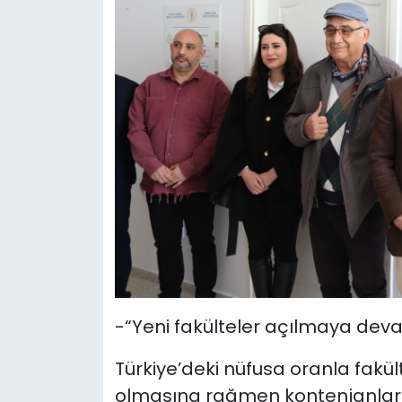
-“Yeni fakülteler açılmaya dev
Türkiye’deki nüfusa oranla fakü
olmasına rağmen kontenjanların c