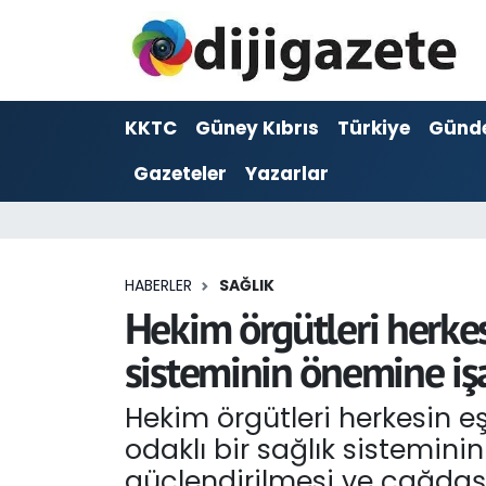
ADVERTORIAL
Hava Durumu
KKTC
Güney Kıbrıs
Türkiye
Günd
Dijigazete
Trafik Durumu
Gazeteler
Yazarlar
Dünya
Süper Lig Puan Durumu ve Fikstür
Eğitim
Tüm Manşetler
HABERLER
SAĞLIK
Ekonomi
Son Dakika Haberleri
Hekim örgütleri herkesi
sisteminin önemine işa
Foto Galeri
Haber Arşivi
Hekim örgütleri herkesin eş
GEZİ
odaklı bir sağlık sistemini
Güncel
güçlendirilmesi ve çağdaş 