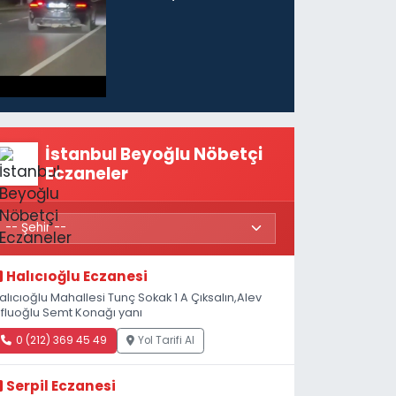
sürücü ve yolcuya
ceza...
İstanbul Beyoğlu Nöbetçi
Eczaneler
Halıcıoğlu Eczanesi
alıcıoğlu Mahallesi Tunç Sokak 1 A Çıksalın,Alev
fluoğlu Semt Konağı yanı
0 (212) 369 45 49
Yol Tarifi Al
Serpil Eczanesi