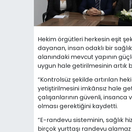
SAĞLIK
Spor
Hekim örgütleri herkesin eşit şek
Teknoloji
dayanan, insan odaklı bir sağlık
alanındaki mevcut yapının güçl
TÜRKiYE
uygun hale getirilmesinin artık 
Video Galeri
“Kontrolsüz şekilde artırılan heki
yetiştirilmesini imkânsız hale get
YAŞAM
çalışanlarının güvenli, insanca 
Yazarlar
olması gerektiğini kaydetti.
“E-randevu sisteminin, sağlık hi
birçok yurttaşı randevu alamaz h