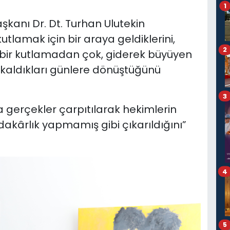
1
aşkanı Dr. Dt. Turhan Ulutekin
utlamak için bir araya geldiklerini,
2
r bir kutlamadan çok, giderek büyüyen
 kaldıkları günlere dönüştüğünü
3
a gerçekler çarpıtılarak hekimlerin
dakârlık yapmamış gibi çıkarıldığını”
4
5