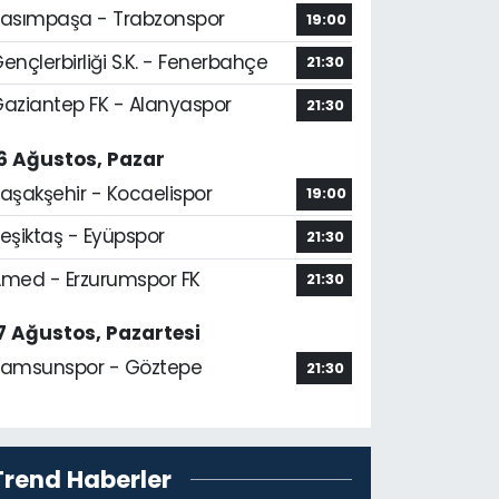
asımpaşa - Trabzonspor
19:00
ençlerbirliği S.K. - Fenerbahçe
21:30
aziantep FK - Alanyaspor
21:30
6 Ağustos, Pazar
aşakşehir - Kocaelispor
19:00
eşiktaş - Eyüpspor
21:30
med - Erzurumspor FK
21:30
7 Ağustos, Pazartesi
amsunspor - Göztepe
21:30
Trend Haberler