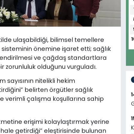
ilde ulaşabildiği, bilimsel temellere
1
 sisteminin önemine işaret etti; sağlık
endirilmesi ve çağdaş standartlara
bir zorunluluk olduğunu vurguladı.
m sayısının nitelikli hekim
irdiğini” belirten örgütler sağlık
ve verimli çalışma koşullarına sahip
G
1
zmetine erişimi kolaylaştırmak yerine
K
ale getirdiği” eleştirisinde bulunan