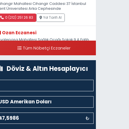
ihangir Mahallesi Cihangir Caddesi 37 İstanbul
ent Üniversitesi Arka Cephesinde
0 (212) 251 26 83
Yol Tarifi Al
Ozan Eczanesi
iyalepaşa Mahallesi Sağlık Ocağı Sokak 9 A Fatih
ultan ASM Yanı
Tüm Nöbetçi Eczaneler
0 (212) 297 30 13
Yol Tarifi Al
Döviz & Altın Hesaplayıcı
₺