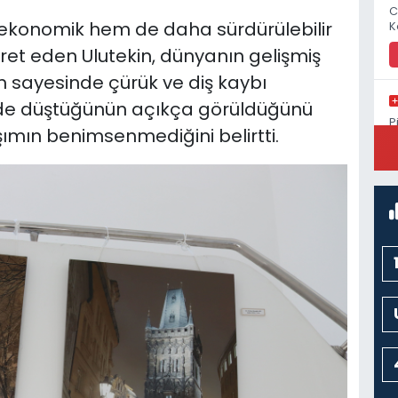
C
ekonomik hem de daha sürdürülebilir
K
şaret eden Ulutekin, dünyanın gelişmiş
 sayesinde çürük ve diş kaybı
ilde düştüğünün açıkça görüldüğünü
P
ımın benimsenmediğini belirtti.
S