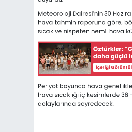
Meteoroloji Dairesi’nin 30 Hazi
SAĞLIK
hava tahmin raporuna göre,
bö
Spor
sıcak ve nispeten nemli hava küt
Teknoloji
Öztürkler: “
daha güçlü i
TÜRKiYE
İçeriği Görüntü
Video Galeri
Periyot boyunca hava genellikle 
YAŞAM
hava sıcaklığı iç kesimlerde 36 
dolaylarında seyredecek.
Yazarlar