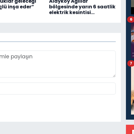
cuklar geleceği
Alayköy Ağıllar
lü inşa eder”
bölgesinde yarın 6 saatlik
elektrik kesintisi…
6
7