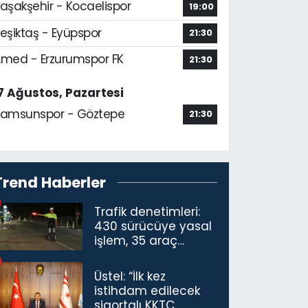
aşakşehir - Kocaelispor
19:00
eşiktaş - Eyüpspor
21:30
med - Erzurumspor FK
21:30
7 Ağustos, Pazartesi
amsunspor - Göztepe
21:30
Trend Haberler
Trafik denetimleri:
430 sürücüye yasal
işlem, 35 araç
trafikten men
Üstel: “İlk kez
istihdam edilecek
sigortalı KKTC