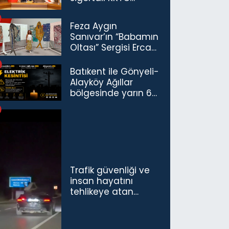
vatandaşları için
maaş desteğini 35
Feza Aygın
bin TL'ye çıkardık”
Sanıvar’ın “Babamın
Oltası” Sergisi Ercan
Havalimanı’nda
Açıldı
Batıkent ile Gönyeli-
Alayköy Ağıllar
bölgesinde yarın 6
saatlik elektrik
kesintisi…
Trafik güvenliği ve
insan hayatını
tehlikeye atan
sürücü ve yolcuya
ceza...