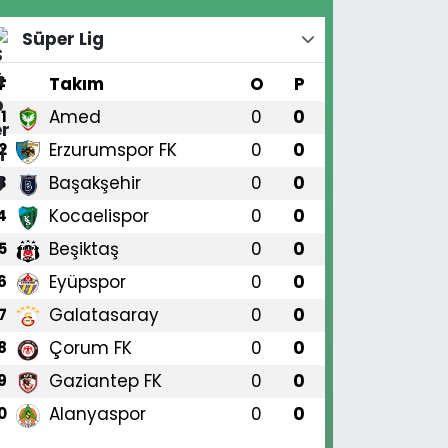
Süper Lig
#
Takım
O
P
Amed
0
0
1
Erzurumspor FK
0
0
2
Başakşehir
0
0
3
Kocaelispor
0
0
4
Beşiktaş
0
0
5
Eyüpspor
0
0
6
Galatasaray
0
0
7
Çorum FK
0
0
8
Gaziantep FK
0
0
9
Alanyaspor
0
0
0