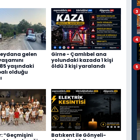
3
4
eydana gelen
Girne - Çamlıbel ana
yaşamını
yolundaki kazada 1 kişi
 85 yaşındaki
öldü 3 kişi yaralandı
5
alı olduğu
ı
r: “Geçmişini
Batıkent ile Gönyeli-