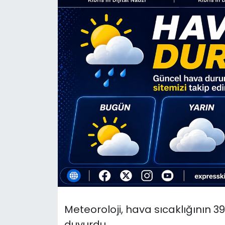
Gündem
KKTC
KKTC YEREL SEÇİM 2018
Kültür Sanat
Magazin
Moda
Nöbetçi Eczaneler
Otomobil Dünyası
Meteoroloji, hava sıcaklığının 
Politika
duyurdu.