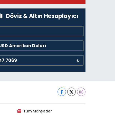
0 (212) 369 95 85
Yol Tarifi Al
Döviz & Altın Hesaplayıcı
₺
Tüm Manşetler