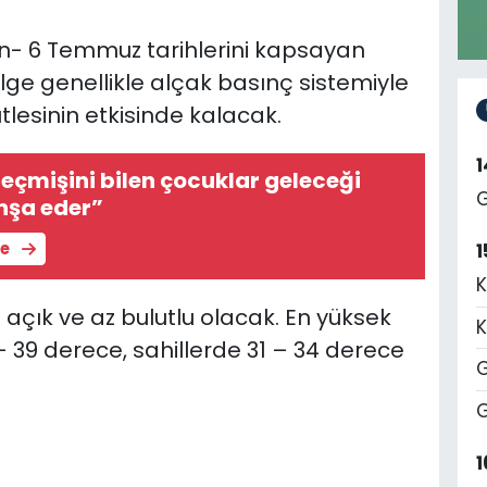
ran- 6 Temmuz tarihlerini kapsayan
lge genellikle alçak basınç sistemiyle
lesinin etkisinde kalacak.
Geçmişini bilen çocuklar geleceği
G
nşa eder”
le
1
K
açık ve az bulutlu olacak. En yüksek
K
– 39 derece, sahillerde 31 – 34 derece
G
G
1