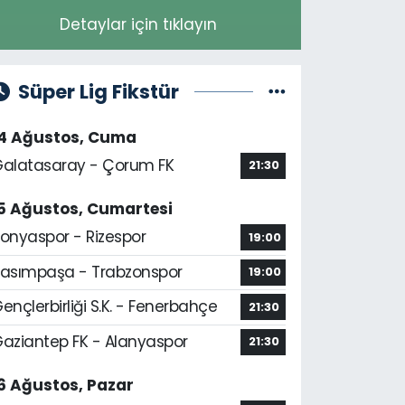
Detaylar için tıklayın
Süper Lig Fikstür
14 Ağustos, Cuma
alatasaray - Çorum FK
21:30
5 Ağustos, Cumartesi
onyaspor - Rizespor
19:00
asımpaşa - Trabzonspor
19:00
ençlerbirliği S.K. - Fenerbahçe
21:30
aziantep FK - Alanyaspor
21:30
6 Ağustos, Pazar