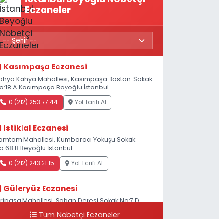
Eczaneler
Kasımpaşa Eczanesi
ahya Kahya Mahallesi, Kasımpaşa Bostanı Sokak
o:18 A Kasımpaşa Beyoğlu İstanbul
0 (212) 253 77 44
Yol Tarifi Al
Istiklal Eczanesi
omtom Mahallesi, Kumbaracı Yokuşu Sokak
o:68 B Beyoğlu İstanbul
0 (212) 243 21 15
Yol Tarifi Al
Güleryüz Eczanesi
iripaşa Mahallesi, Şaban Deresi Sokak No:7 D
asköy Beyoğlu İstanbul
Tüm Nöbetçi Eczaneler