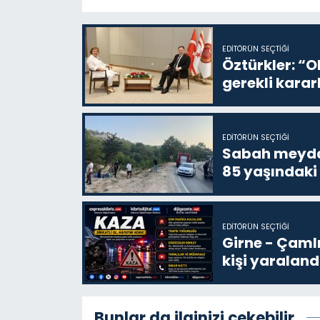
EDITÖRÜN SEÇTIĞI
Öztürkler: “O
gerekli karar
EDITÖRÜN SEÇTIĞI
Sabah meydan
85 yaşındaki
EDITÖRÜN SEÇTIĞI
Girne - Çamlı
kişi yaraland
Bunlar da ilginizi çekebilir