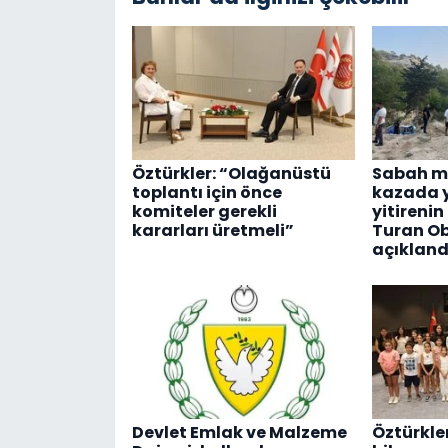
Öztürkler: “Olağanüstü
Sabah m
toplantı için önce
kazada 
komiteler gerekli
yitirenin
kararları üretmeli”
Turan Ob
açıkland
Devlet Emlak ve Malzeme
Öztürkle