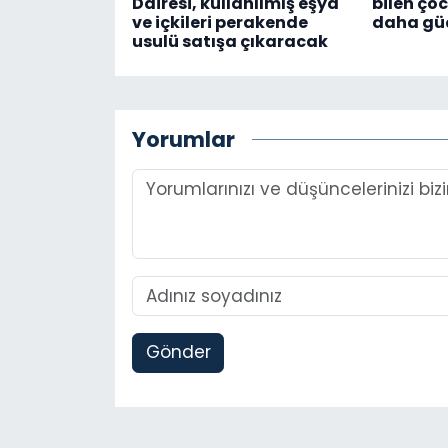
Dairesi, kullanılmış eşya
bilen ço
ve içkileri perakende
daha güç
usulü satışa çıkaracak
Yorumlar
Gönder