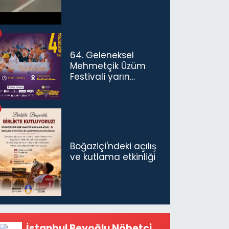
64. Geleneksel
Mehmetçik Üzüm
Festivali yarın
başlıyor
Boğaziçi'ndeki açılış
ve kutlama etkinliği
İstanbul Beyoğlu Nöbetçi