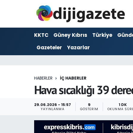
ADVERTORIAL
Hava Durumu
KKTC
Güney Kıbrıs
Türkiye
Günd
Dijigazete
Trafik Durumu
Gazeteler
Yazarlar
Dünya
Süper Lig Puan Durumu ve Fikstür
Eğitim
Tüm Manşetler
HABERLER
İÇ HABERLER
Ekonomi
Son Dakika Haberleri
Hava sıcaklığı 39 der
Foto Galeri
Haber Arşivi
29.06.2026 - 15:57
9
1 DK
YAYINLANMA
GÖSTERIM
OKUNMA SÜR
GEZİ
Güncel