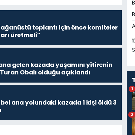
B
B
A
lağanüstü toplantı için önce komiteler
ları üretmeli”
1
S
a gelen kazada yaşamını yitirenin
 Turan Obalı olduğu açıklandı
1
bel ana yolundaki kazada 1 kişi öldü 3
ı
2