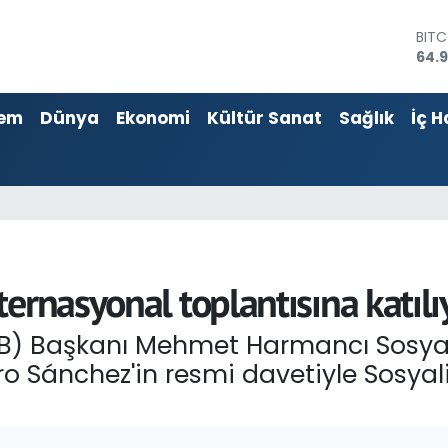
64.
DOL
47,
EUR
55,2
em
Dünya
Ekonomi
Kültür Sanat
Sağlık
İç H
STER
64,4
GRA
666
BİST
13.7
ernasyonal toplantısına katılı
LTB) Başkanı Mehmet Harmancı Sosya
o Sánchez'in resmi davetiyle Sosyal