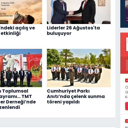
ndeki açılış ve
Liderler 26 Ağustos'ta
etkinliği
buluşuyor
Ö
s Toplumsal
Cumhuriyet Parkı
G
Bayramı... TMT
Anıtı’nda çelenk sunma
K
er Derneği’nde
töreni yapıldı
zenlendi
P