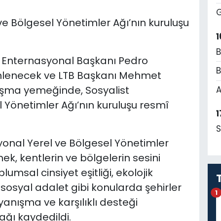
G
ve Bölgesel Yönetimler Ağı’nın kuruluşu
1
B
t Enternasyonal Başkanı Pedro
B
nlenecek ve LTB Başkanı Mehmet
ışma yemeğinde, Sosyalist
A
 Yönetimler Ağı’nın kuruluşu resmî
1
S
onal Yerel ve Bölgesel Yönetimler
rmek, kentlerin ve bölgelerin sesini
umsal cinsiyet eşitliği, ekolojik
sosyal adalet gibi konularda şehirler
1
ayanışma ve karşılıklı desteği
ğı kaydedildi.