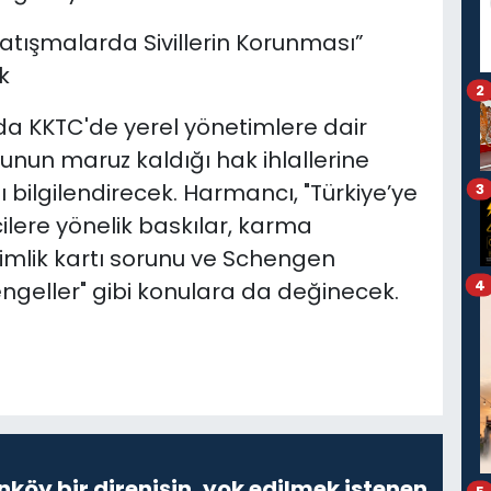
tışmalarda Sivillerin Korunması”
k
2
da KKTC'de yerel yönetimlere dair
unun maruz kaldığı hak ihlallerine
ı bilgilendirecek. Harmancı, "Türkiye’ye
3
ilere yönelik baskılar, karma
kimlik kartı sorunu ve Schengen
4
ngeller" gibi konulara da değinecek.
nköy bir direnişin, yok edilmek istenen