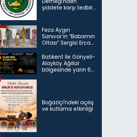
Derneği'nden
şiddete karşı tedbir
çağrısı
Feza Aygın
Sanıvar’ın “Babamın
Oltası” Sergisi Ercan
Havalimanı’nda
Açıldı
Batıkent ile Gönyeli-
Alayköy Ağıllar
bölgesinde yarın 6
saatlik elektrik
kesintisi…
Boğaziçi'ndeki açılış
ve kutlama etkinliği