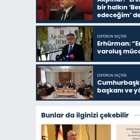
bir halkın ‘
edeceğim’ de
EDITÖRÜN SEÇTIĞI
Erhürman: “Er
varoluş müca
EDITÖRÜN SEÇTIĞI
Cumhurbaşkan
başkanı ve yö
Bunlar da ilginizi çekebilir