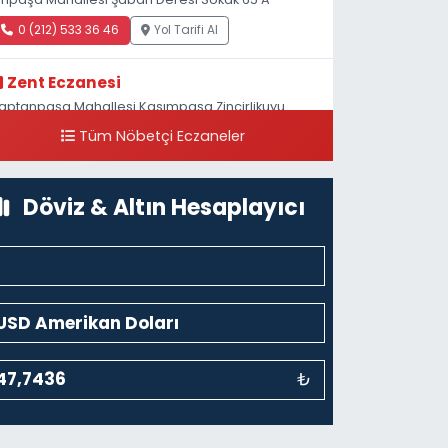
0 (212) 533 36 46
Yol Tarifi Al
Zent Eczanesi
aptanpaşa Mahallesi Kasımpaşa Zincirlikuyu
addesi 123B İstanbul Beyoğlu 4 Nolu ASM Karşısı
Tüm Nöbetçi Eczaneler
0 (212) 297 96 92
Yol Tarifi Al
Döviz & Altın Hesaplayıcı
₺