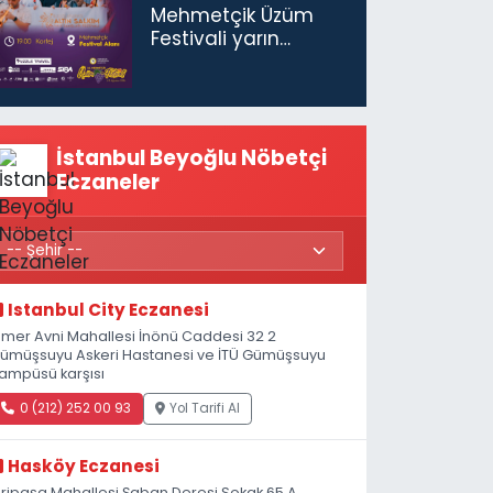
Mehmetçik Üzüm
Festivali yarın
başlıyor
İstanbul Beyoğlu Nöbetçi
Eczaneler
Istanbul City Eczanesi
mer Avni Mahallesi İnönü Caddesi 32 2
ümüşsuyu Askeri Hastanesi ve İTÜ Gümüşsuyu
ampüsü karşısı
0 (212) 252 00 93
Yol Tarifi Al
Hasköy Eczanesi
iripaşa Mahallesi Şaban Deresi Sokak 65 A