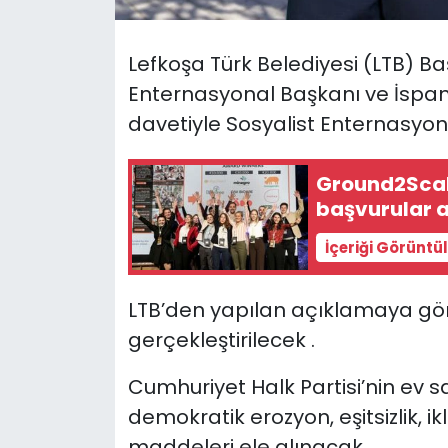
SAĞLIK
Lefkoşa Türk Belediyesi (LTB)
Enternasyonal Başkanı ve İspa
Spor
davetiyle
S
osyalist Enternasyona
Teknoloji
Ground2Scale
TÜRKiYE
başvurular a
İçeriği Görüntü
Video Galeri
YAŞAM
LTB’den yapılan açıklamaya göre
gerçekleştirilecek .
Yazarlar
Cumhuriyet Halk Partisi’nin ev 
demokratik erozyon, eşitsizlik, i
maddeleri ele alınacak.