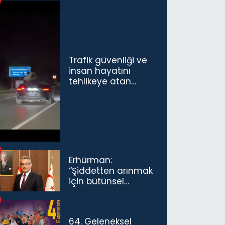
Trafik güvenliği ve
insan hayatını
tehlikeye atan
sürücü ve yolcuya
ceza...
Erhürman:
“Şiddetten arınmak
için bütünsel
politikaları
konuşmamız
gerekiyor”
64. Geleneksel