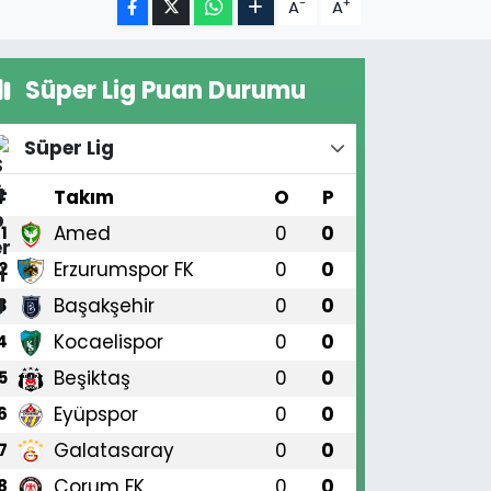
-
+
A
A
Süper Lig Puan Durumu
Süper Lig
#
Takım
O
P
Amed
0
0
1
Erzurumspor FK
0
0
2
Başakşehir
0
0
3
Kocaelispor
0
0
4
Beşiktaş
0
0
5
Eyüpspor
0
0
6
Galatasaray
0
0
7
Çorum FK
0
0
8