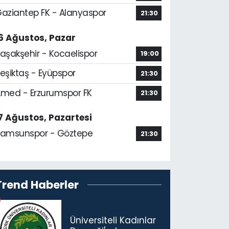
aziantep FK - Alanyaspor
21:30
6 Ağustos, Pazar
aşakşehir - Kocaelispor
19:00
eşiktaş - Eyüpspor
21:30
med - Erzurumspor FK
21:30
7 Ağustos, Pazartesi
amsunspor - Göztepe
21:30
Trend Haberler
Üniversiteli Kadınlar