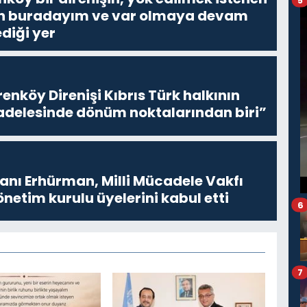
5
Ben buradayım ve var olmaya devam
diği yer
enköy Direnişi Kıbrıs Türk halkının
delesinde dönüm noktalarından biri”
ı Erhürman, Milli Mücadele Vakfı
netim kurulu üyelerini kabul etti
6
7