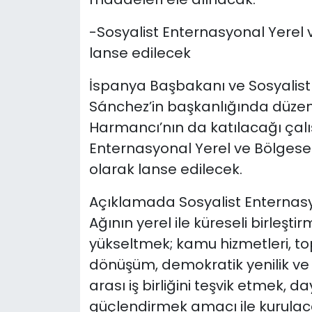
-Sosyalist Enternasyonal Yerel 
lanse edilecek
İspanya Başbakanı ve Sosyalis
Sánchez’in başkanlığında düze
Harmancı’nın da katılacağı çal
Enternasyonal Yerel ve Bölgesel
olarak lanse edilecek.
Açıklamada Sosyalist Enternasy
Ağının yerel ile küreseli birleşti
yükseltmek; kamu hizmetleri, topl
dönüşüm, demokratik yenilik ve 
arası iş birliğini teşvik etmek, d
güçlendirmek amacı ile kurulaca