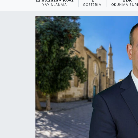
22.05.2025 - 16:42
2
2 DK
YAYINLANMA
GÖSTERIM
OKUNMA SÜR
Gündem
KKTC
KKTC YEREL SEÇİM 2018
Kültür Sanat
Magazin
Moda
Nöbetçi Eczaneler
Otomobil Dünyası
Politika