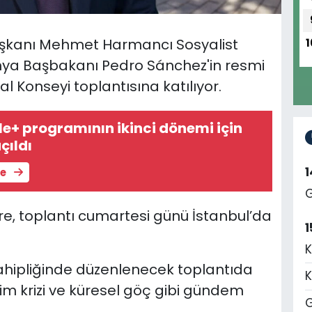
 Başkanı Mehmet Harmancı
Sosyalist
1
nya Başbakanı Pedro Sánchez'in resmi
l Konseyi toplantısına katılıyor.
+ programının ikinci dönemi için
çıldı
le
G
, toplantı c
umartesi günü İstanbul’da
1
K
sahipliğinde düzenlenecek toplantıda
K
klim krizi ve küresel göç gibi gündem
G