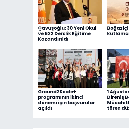
Çavuşoğlu: 30 Yeni Okul
Boğaziçi'
ve 622 Derslik Eğitime
kutlama 
Kazandırıldı
Ground2Scale+
1 Ağusto
programının ikinci
Direniş 
dönemi için başvurular
Mücahitl
açıldı
tören dü