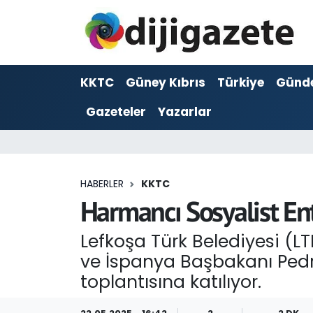
ADVERTORIAL
Hava Durumu
KKTC
Güney Kıbrıs
Türkiye
Günd
Dijigazete
Trafik Durumu
Gazeteler
Yazarlar
Dünya
Süper Lig Puan Durumu ve Fikstür
Eğitim
Tüm Manşetler
HABERLER
KKTC
Ekonomi
Son Dakika Haberleri
Harmancı Sosyalist Ent
Foto Galeri
Haber Arşivi
Lefkoşa Türk Belediyesi (
ve İspanya Başbakanı Pedr
GEZİ
toplantısına katılıyor.
Güncel