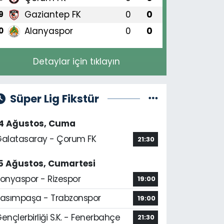
Gaziantep FK
0
0
9
Alanyaspor
0
0
0
Detaylar için tıklayın
Süper Lig Fikstür
14 Ağustos, Cuma
alatasaray - Çorum FK
21:30
5 Ağustos, Cumartesi
onyaspor - Rizespor
19:00
asımpaşa - Trabzonspor
19:00
ençlerbirliği S.K. - Fenerbahçe
21:30